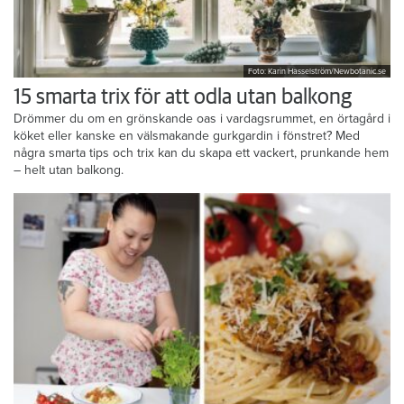
Foto: Karin Hasselström/Newbotanic.se
15 smarta trix för att odla utan balkong
Drömmer du om en grönskande oas i vardagsrummet, en örtagård i
köket eller kanske en välsmakande gurkgardin i fönstret? Med
några smarta tips och trix kan du skapa ett vackert, prunkande hem
– helt utan balkong.