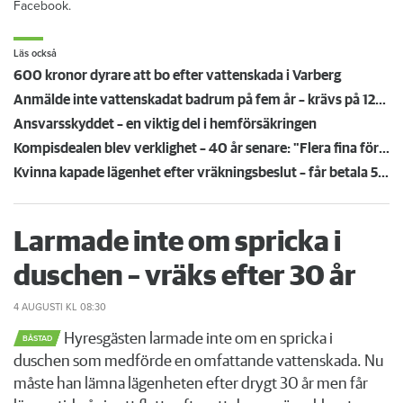
Facebook.
Läs också
600 kronor dyrare att bo efter vattenskada i Varberg
Anmälde inte vattenskadat badrum på fem år – krävs på 125 000 kronor
Ansvarsskyddet – en viktig del i hemförsäkringen
Kompisdealen blev verklighet – 40 år senare: "Flera fina fördelar med att dela bostad"
Kvinna kapade lägenhet efter vräkningsbeslut – får betala 50 000
Larmade inte om spricka i
duschen – vräks efter 30 år
4 AUGUSTI
KL 08:30
Hyresgästen larmade inte om en spricka i
BÅSTAD
duschen som medförde en omfattande vattenskada. Nu
måste han lämna lägenheten efter drygt 30 år men får