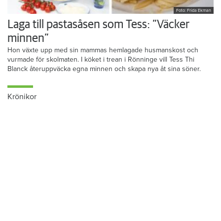
Foto: Frida Ekman
Laga till pastasåsen som Tess: ”Väcker
minnen”
Hon växte upp med sin mammas hemlagade husmanskost och
vurmade för skolmaten. I köket i trean i Rönninge vill Tess Thi
Blanck återuppväcka egna minnen och skapa nya åt sina söner.
Krönikor
Du läser:
Klart var Kopparstaden ska sälja fastigheter