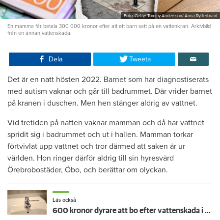
Foto: Getty/ Tommy Andersson/ Anna Rytterbrant
En mamma får betala 300 000 kronor efter att ett barn satt på en vattenkran. Arkivbild
från en annan vattenskada.
Dela
Tweeta
Det är en natt hösten 2022. Barnet som har diagnostiserats
med autism vaknar och går till badrummet. Där vrider barnet
på kranen i duschen. Men hen stänger aldrig av vattnet.
Vid tretiden på natten vaknar mamman och då har vattnet
spridit sig i badrummet och ut i hallen. Mamman torkar
förtvivlat upp vattnet och tror därmed att saken är ur
världen. Hon ringer därför aldrig till sin hyresvärd
Örebrobostäder, Öbo, och berättar om olyckan.
Läs också
600 kronor dyrare att bo efter vattenskada i Varberg