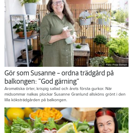
Foto: Frida Ekman
Gör som Susanne – ordna trädgård på
balkongen: ”God gärning”
Aromatiska örter, krispig sallad och årets första gurkor. När
midsommar nalkas plockar Susanne Granlund allsköns grönt i den
lilla köksträdgården på balkongen.