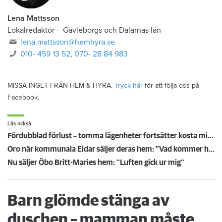
Lena Mattsson
Lokalredaktör
–
Gävleborgs och Dalarnas län
lena.mattsson@hemhyra.se
010- 459 13 52
,
070- 28 84 983
MISSA INGET FRÅN HEM & HYRA.
Tryck här
för att följa oss på
Facebook.
Läs också
Fördubblad förlust – tomma lägenheter fortsätter kosta miljoner: "Måste bli bättre på marknadsföring"
Oro när kommunala Eidar säljer deras hem: "Vad kommer hända med hyran?"
Nu säljer Öbo Britt-Maries hem: "Luften gick ur mig"
Barn glömde stänga av
duschen – mamman måste