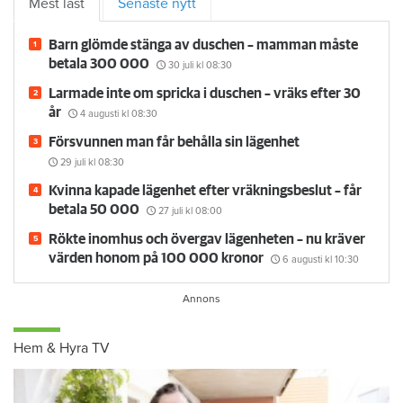
Mest läst
Senaste nytt
Barn glömde stänga av duschen – mamman måste
betala 300 000
30 juli
kl 08:30
Larmade inte om spricka i duschen – vräks efter 30
år
4 augusti
kl 08:30
Försvunnen man får behålla sin lägenhet
29 juli
kl 08:30
Kvinna kapade lägenhet efter vräkningsbeslut – får
betala 50 000
27 juli
kl 08:00
Rökte inomhus och övergav lägenheten – nu kräver
värden honom på 100 000 kronor
6 augusti
kl 10:30
Hem & Hyra TV