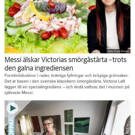
Foto: Frida Ekman
Messi älskar Victorias smörgåstårta – trots
den galna ingrediensen
Formbrödsskivor i rader, krämiga fyllningar och krispiga grönsaker.
Det är basen i den svenska klassikern smörgåstårta. Victoria Lalli
lägger till en specialingrediens – och ändå vattnas det i munnen på
självaste Messi.