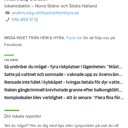
lokalredaktör
–
Norra Skåne och Södra Halland
anders.eeg-olofsson@hemhyra.se
010-459 17 12
MISSA INGET FRÅN HEM & HYRA.
Tryck här
för att följa oss på
Facebook.
Läs också
Så undviker du mögel – fyra riskplatser i lägenheten: ”Måste städa bort”
Satte på vattnet och somnade – vaknade upp av översvämning hos grannen
Rensade inte hålet i kylskåpet – tvingas betala för dyr vattenskada
Naken gängkriminell knivhotade granne efter balkongklättring
Kompisdealen blev verklighet – 40 år senare: "Flera fina fördelar med att dela bostad"
Din lokala reporter
Vet du något? Hör av dig med tips eller synpunkter på vad du vill