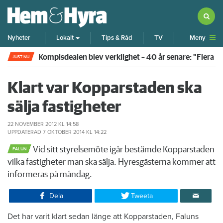
Meny
Nyheter
Lokalt
Tips & Råd
TV
Kompisdealen blev verklighet – 40 år senare: "Flera f
JUST NU
Klart var Kopparstaden ska
sälja fastigheter
22 NOVEMBER 2012
KL 14:58
UPPDATERAD
7 OKTOBER 2014
KL 14:22
Vid sitt styrelsemöte igår bestämde Kopparstaden
FALUN
vilka fastigheter man ska sälja. Hyresgästerna kommer att
informeras på måndag.
Dela
Tweeta
Det har varit klart sedan länge att Kopparstaden, Faluns