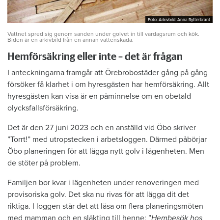
Foto: Arkivbild: Anna Rytterbrant
Foto: Arkivbild: Anna Rytterbrant
Vattnet spred sig genom sanden under golvet in till vardagsrum och kök.
Biden är en arkivbild från en annan vattenskada.
Hemförsäkring eller inte – det är frågan
I anteckningarna framgår att Örebrobostäder gång på gång
försöker få klarhet i om hyresgästen har hemförsäkring. Allt
hyresgästen kan visa är en påminnelse om en obetald
olycksfallsförsäkring.
Det är den 27 juni 2023 och en anställd vid Öbo skriver
”Torrt!” med utropstecken i arbetsloggen. Därmed påbörjar
Öbo planeringen för att lägga nytt golv i lägenheten. Men
de stöter på problem.
Familjen bor kvar i lägenheten under renoveringen med
provisoriska golv. Det ska nu rivas för att lägga dit det
riktiga. I loggen står det att läsa om flera planeringsmöten
med mamman och en släkting till henne: ”
Hembesök hos