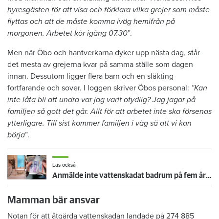
hyresgästen för att visa och förklara vilka grejer som måste
flyttas och att de måste komma iväg hemifrån på
morgonen. Arbetet kör igång 07.30
”.
Men när Öbo och hantverkarna dyker upp nästa dag, står
det mesta av grejerna kvar på samma ställe som dagen
innan. Dessutom ligger flera barn och en släkting
fortfarande och sover. I loggen skriver Öbos personal:
”Kan
inte låta bli att undra var jag varit otydlig? Jag jagar på
familjen så gott det går. Allt för att arbetet inte ska försenas
ytterligare. Till sist kommer familjen i väg så att vi kan
börja
”.
Läs också
Anmälde inte vattenskadat badrum på fem år – krävs på 125 000 kronor
Mamman bär ansvar
Notan för att åtgärda vattenskadan landade på 274 885