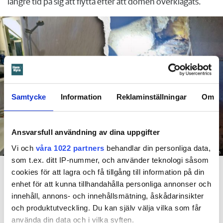
längre tid på sig att flytta efter att domen överklagats.
Samtycke
Information
Reklaminställningar
Om
Ansvarsfull användning av dina uppgifter
Vi och
våra 1022 partners
behandlar din personliga data,
Foto: Hyresnämnden
som t.ex. ditt IP-nummer, och använder teknologi såsom
En inspektion visade att vatten under en längre tid läckt in genom sprickor i väggen (de
röda markeringarna) och orsakat rötskador i syllen.
cookies för att lagra och få tillgång till information på din
enhet för att kunna tillhandahålla personliga annonser och
innehåll, annons- och innehållsmätning, åskådarinsikter
Dela
Tweeta
och produktutveckling. Du kan själv välja vilka som får
Hyresgästen har bott i lägenheten i skånska Båstad sedan
använda din data och i vilka syften.