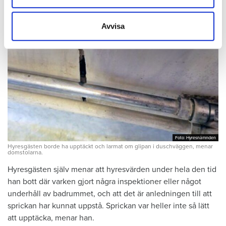
information som du har tillhandahållit eller som de har
samlat in när du har använt deras tjänster.
Avvisa
Foto: Hyresnämnden
Foto: Hyresnämnden
Hyresgästen borde ha upptäckt och larmat om glipan i duschväggen, menar
domstolarna.
Hyresgästen själv menar att hyresvärden under hela den tid
han bott där varken gjort några inspektioner eller något
underhåll av badrummet, och att det är anledningen till att
sprickan har kunnat uppstå. Sprickan var heller inte så lätt
att upptäcka, menar han.