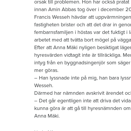
orsak till problemen. Hon har också pratat
innan Amin Abbas tog över i december 2
Francis Wesseh hävdar att uppvärmningen av
fastigheten brister och att det drar in ge
fembarnsfamiljen i höstas var det fuktigt
arbetet med att tvätta bort mögel på vägga
Efter att Anna Mäki nyligen besiktigat läg
hyresvärden vidtagit inte är tillräckliga.
intyg från en byggnadsingenjör som säger a
mer göras.
– Han lyssnade inte på mig, han bara lys
Wesseh.
Därmed har nämnden avskrivit ärendet och 
– Det går egentligen inte att driva det vida
kunna göra är att gå till hyresnämnden om d
Anna Mäki.