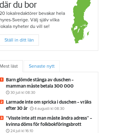
där du bor
20 lokalredaktörer bevakar hela
hyres-Sverige. Välj själv vilka
lokala nyheter du vill se!
Ställ in ditt län
Mest läst
Senaste nytt
Barn glömde stänga av duschen –
mamman måste betala 300 000
30 juli
kl 08:30
Larmade inte om spricka i duschen – vräks
efter 30 år
4 augusti
kl 08:30
”Visste inte att man måste ändra adress” –
kvinna döms för folkbokföringsbrott
24 juli
kl 16:10