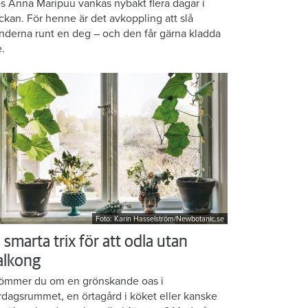
s Anna Maripuu vankas nybakt flera dagar i
ckan. För henne är det avkoppling att slå
nderna runt en deg – och den får gärna kladda
e.
Foto: Karin Hasselström/Newbotanic.se
 smarta trix för att odla utan
alkong
ömmer du om en grönskande oas i
rdagsrummet, en örtagård i köket eller kanske