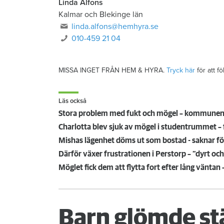
Linda Alfons
Kalmar och Blekinge län
linda.alfons@hemhyra.se
010-459 21 04
MISSA INGET FRÅN HEM & HYRA.
Tryck här
för att f
Läs också
Stora problem med fukt och mögel – kommunen 
Charlotta blev sjuk av mögel i studentrummet – 
Mishas lägenhet döms ut som bostad - saknar fö
Därför växer frustrationen i Perstorp – ”dyrt oc
Möglet fick dem att flytta fort efter lång väntan
Barn glömde st