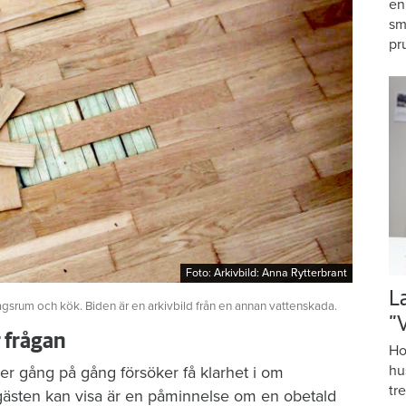
en
sm
pr
Foto: Arkivbild: Anna Rytterbrant
Foto: Arkivbild: Anna Rytterbrant
L
agsrum och kök. Biden är en arkivbild från en annan vattenskada.
”
r frågan
Ho
hu
er gång på gång försöker få klarhet i om
tr
gästen kan visa är en påminnelse om en obetald