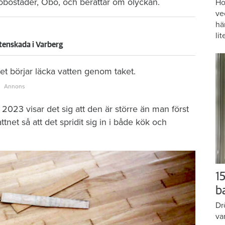
brobostäder, Öbo, och berättar om olyckan.
Ho
ve
hä
lit
tenskada i Varberg
t börjar läcka vatten genom taket.
2023 visar det sig att den är större än man först
tnet så att det spridit sig in i både kök och
15
b
Dr
va