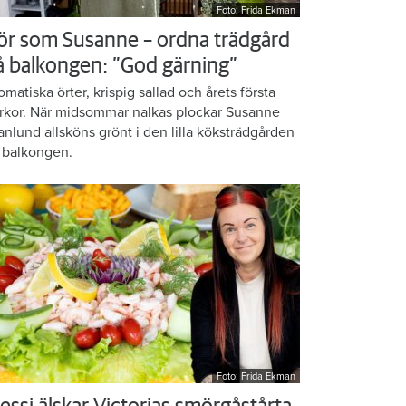
Foto: Frida Ekman
ör som Susanne – ordna trädgård
å balkongen: ”God gärning”
omatiska örter, krispig sallad och årets första
rkor. När midsommar nalkas plockar Susanne
anlund allsköns grönt i den lilla köksträdgården
 balkongen.
Foto: Frida Ekman