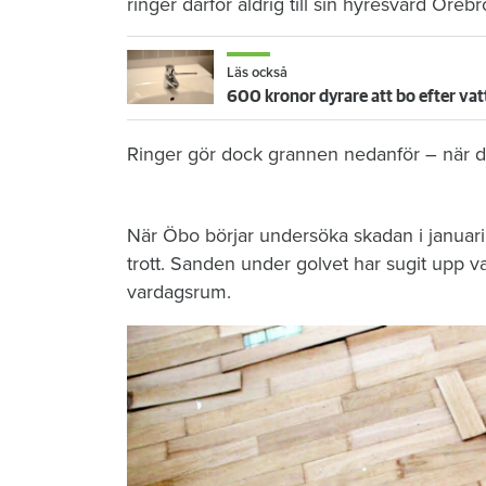
ringer därför aldrig till sin hyresvärd Öre
Läs också
600 kronor dyrare att bo efter vat
Ringer gör dock grannen nedanför – när de
När Öbo börjar undersöka skadan i januari 
trott. Sanden under golvet har sugit upp vat
vardagsrum.