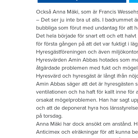
Också Anna Mäki, som är Francis Wessehs 
– Det ser ju inte bra ut alls. I badrummet 
bubbliga som förut med undantag för att h
Det hela började för snart ett och ett halv
för första gången på att det var fuktigt i 
Hyresgästföreningen och även miljökontor
Hyresvärden Amin Abbas hotades som mest 
åtgärdade problemen med fukt och mögel
Hyresvärd och hyresgäst är långt ifrån nö
Amin Abbas säger att det är hyresgästen 
ventilationen och ha haft för kallt inne för
orsakat mögelproblemen. Han har sagt upp 
och att de deponerat hyra hos länsstyrelsen
på torsdag.
Anna Mäki har dock ansökt om anstånd. Hon 
Anticimex och elräkningar för att kunna be