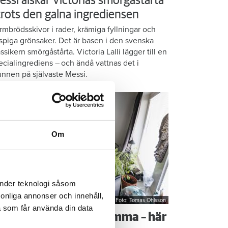
essi älskar Victorias smörgåstårta
 trots den galna ingrediensen
rmbrödsskivor i rader, krämiga fyllningar och
ispiga grönsaker. Det är basen i den svenska
assikern smörgåstårta. Victoria Lalli lägger till en
ecialingrediens – och ändå vattnas det i
nnen på självaste Messi.
Om
änder teknologi såsom
rsonliga annonser och innehåll,
Foto: Tomas Ohlsson
a som får använda din data
å sparar du vatten hemma – här