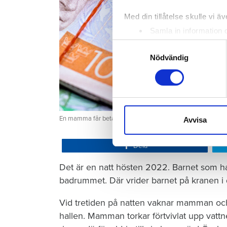
Med din tillåtelse skulle vi äve
Samla in information 
Identifiera din enhet 
Samtyckesval
Ta reda på mer om hur dina pe
Nödvändig
eller dra tillbaka ditt samtyc
Vi använder enhetsidentifierar
sociala medier och analysera 
till de sociala medier och a
En mamma får betala 300 000 kronor efter att ett barn satt
Avvisa
med annan information som du 
Dela
Det är en natt hösten 2022. Barnet som ha
badrummet. Där vrider barnet på kranen i 
Vid tretiden på natten vaknar mamman och 
hallen. Mamman torkar förtvivlat upp vattn