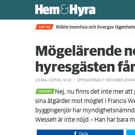
Rökte inomhus och övergav lägenhet
JUST NU
Mögelärende ne
hyresgästen få
23 MAJ 2011
KL 14:32
UPPDATERAD
7 OKTOBER 2014
K
​Nej, nu finns det inte mer at
HÖGSBY
sina åtgärder mot möglet i Francis 
byggingenjör har myndighetsnämnden
Wesseh är inte nöjd.– Han har bara m
Dela