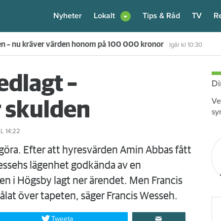
Nyheter
Lokalt
Tips & Råd
TV
R
en – nu kräver värden honom på 100 000 kronor
Igår kl 10:30
dlagt –
Di
Ve
r skulden
sy
L 14:22
t göra. Efter att hyresvärden Amin Abbas fått
Wessehs lägenhet godkända av en
 i Högsby lagt ner ärendet. Men Francis
ålat över tapeten, säger Francis Wesseh.
Tweeta