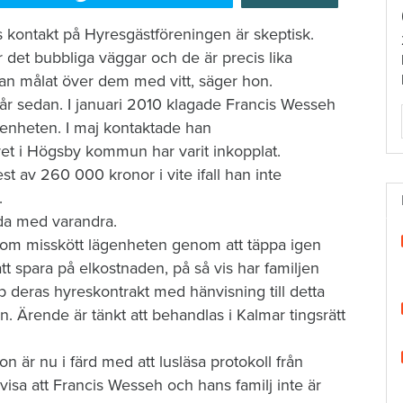
kontakt på Hyresgästföreningen är skeptisk.
är det bubbliga väggar och de är precis lika
an målat över dem med vitt, säger hon.
t år sedan. I januari 2010 klagade Francis Wesseh
lägenheten. I maj kontaktade han
et i Högsby kommun har varit inkopplat.
av 260 000 kronor i vite ifall han inte
.
jda med varandra.
som misskött lägenheten genom att täppa igen
 att spara på elkostnaden, på så vis har familjen
deras hyreskontrakt med hänvisning till detta
. Ärende är tänkt att behandlas i Kalmar tingsrätt
är nu i färd med att lusläsa protokoll från
visa att Francis Wesseh och hans familj inte är