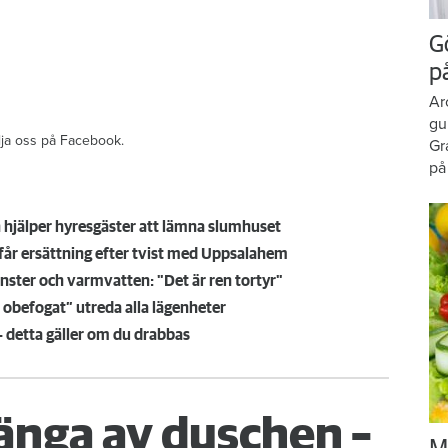
G
p
Ar
gu
ölja oss på Facebook.
Gr
på
hjälper hyresgäster att lämna slumhuset
får ersättning efter tvist med Uppsalahem
nster och varmvatten: "Det är ren tortyr"
h obefogat” utreda alla lägenheter
 – detta gäller om du drabbas
änga av duschen –