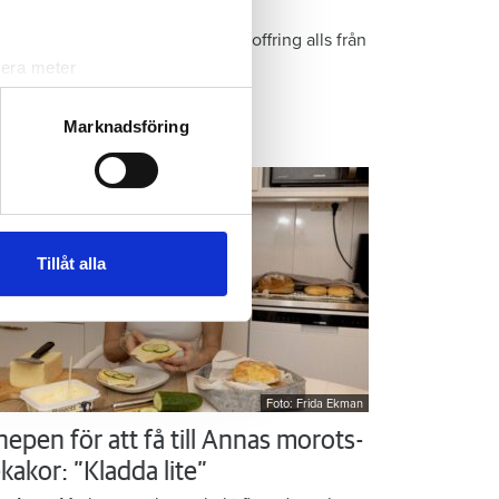
r Kristins bästa tips
epen är enkla: ”Det är ingen uppoffring alls från
n sida”, säger Kristin Rydberg.
lera meter
ryck)
ljsektionen
. Du kan ändra
Marknadsföring
ps & Råd
andahålla funktioner för
n information från din enhet
 tur kombinera informationen
Tillåt alla
deras tjänster.
Foto: Frida Ekman
nepen för att få till Annas morots-
kakor: ”Kladda lite”