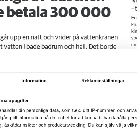
M
–
 betala 300 000
Fo
kr
kl
går upp en natt och vrider på vattenkranen
sp
mu
 vatten i både badrum och hall. Det borde
obostäder.
Information
Reklaminställningar
ina uppgifter
handlar din personliga data, som t.ex. ditt IP-nummer, och anv
illgång till information på din enhet för att kunna tillhandahålla pe
, åskådarinsikter och produktutveckling. Du kan själv välja vilk
S