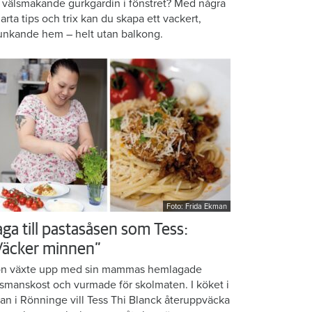
 välsmakande gurkgardin i fönstret? Med några
arta tips och trix kan du skapa ett vackert,
unkande hem – helt utan balkong.
Foto: Frida Ekman
aga till pastasåsen som Tess:
Väcker minnen”
n växte upp med sin mammas hemlagade
smanskost och vurmade för skolmaten. I köket i
ean i Rönninge vill Tess Thi Blanck återuppväcka