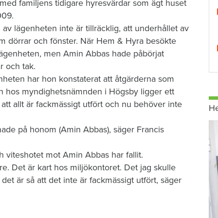
 med familjens tidigare hyresvärdar som ägt huset
009.
 lägenheten inte är tillräcklig, att underhållet av
nom dörrar och fönster. När Hem & Hyra besökte
 i lägenheten, men Amin Abbas hade påbörjat
r och tak.
enheten har hon konstaterat att åtgärderna som
 Men hos myndighetsnämnden i Högsby ligger ett
tt allt är fackmässigt utfört och nu behöver inte
H
snade på honom (Amin Abbas), säger Francis
viteshotet mot Amin Abbas har fallit.
re. Det är kart hos miljökontoret. Det jag skulle
et är så att det inte är fackmässigt utfört, säger