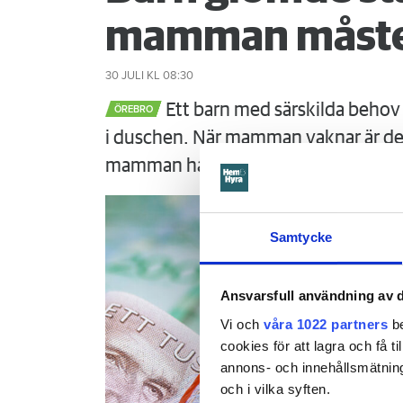
mamman måste
30 JULI
KL 08:30
Ett barn med särskilda behov 
ÖREBRO
i duschen. När mamman vaknar är det
mamman ha förhindrat menar Örebr
Samtycke
Ansvarsfull användning av d
Vi och
våra 1022 partners
be
cookies för att lagra och få t
annons- och innehållsmätning
och i vilka syften.