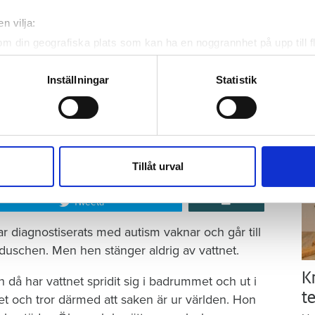
ä
n vilja:
Kn
mi
om din geografiska plats som kan ha en noggrannhet på upp till f
genom att aktivt skanna den för specifika kännetecken (fingeravt
rsonliga uppgifter behandlas och ställ in dina preferenser i
deta
Inställningar
Statistik
Ti
ke när som helst från cookie-förklaringen.
e för att anpassa innehållet och annonserna till användarna, tillh
vår trafik. Vi vidarebefordrar även sådana identifierare och anna
Foto: Getty/ Tommy Andersson/ Anna Rytterbrant
nnons- och analysföretag som vi samarbetar med. Dessa kan i sin
 på en vattenkran. Arkivbild från en annan vattenskada.
Tillåt urval
har tillhandahållit eller som de har samlat in när du har använt 
Tweeta
r diagnostiserats med autism vaknar och går till
duschen. Men hen stänger aldrig av vattnet.
K
då har vattnet spridit sig i badrummet och ut i
te
et och tror därmed att saken är ur världen. Hon