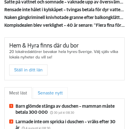
Satte på vattnet och somnade – vaknade upp av översvämning hos grannen
Rensade inte hålet i kylskåpet – tvingas betala för dyr vattenskada
Naken gängkriminell knivhotade granne efter balkongklättring
Kompisdealen blev verklighet – 40 år senare: "Flera fina fördelar med att dela bostad"
Hem & Hyra finns där du bor
20 lokalredaktörer bevakar hela hyres-Sverige. Välj själv vilka
lokala nyheter du vill se!
Ställ in ditt län
Mest läst
Senaste nytt
Barn glömde stänga av duschen – mamman måste
betala 300 000
30 juli
kl 08:30
Larmade inte om spricka i duschen – vräks efter 30
år
4 augusti
kl 08:30