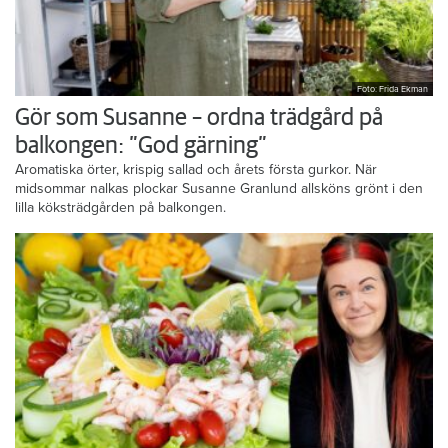
Foto: Frida Ekman
Gör som Susanne – ordna trädgård på
balkongen: ”God gärning”
Aromatiska örter, krispig sallad och årets första gurkor. När
midsommar nalkas plockar Susanne Granlund allsköns grönt i den
lilla köksträdgården på balkongen.