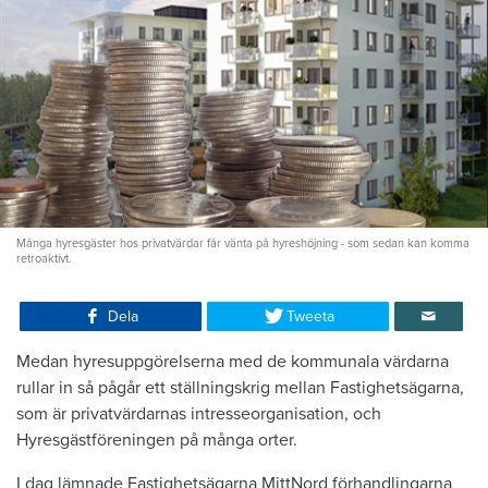
Många hyresgäster hos privatvärdar får vänta på hyreshöjning - som sedan kan komma
retroaktivt.
Dela
Tweeta
Medan hyresuppgörelserna med de kommunala värdarna
rullar in så pågår ett ställningskrig mellan Fastighetsägarna,
som är privatvärdarnas intresseorganisation, och
Hyresgästföreningen på många orter.
I dag lämnade Fastighetsägarna MittNord förhandlingarna