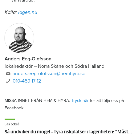
vanvårdad.
Källa:
lagen.nu
Anders Eeg-Olofsson
lokalredaktör
–
Norra Skåne och Södra Halland
anders.eeg-olofsson@hemhyra.se
010-459 17 12
MISSA INGET FRÅN HEM & HYRA.
Tryck här
för att följa oss på
Facebook.
Läs också
Så undviker du mögel – fyra riskplatser i lägenheten: ”Måste städa bort”