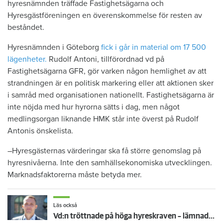
hyresnämnden träffade Fastighetsägarna och
Hyresgästföreningen en överenskommelse för resten av
beståndet.
Hyresnämnden i Göteborg
fick i går in material om 17 500
lägenheter.
Rudolf Antoni, tillförordnad vd på
Fastighetsägarna GFR, gör varken någon hemlighet av att
strandningen är en politisk markering eller att aktionen sker
i samråd med organisationen nationellt. Fastighetsägarna är
inte nöjda med hur hyrorna sätts i dag, men något
medlingsorgan liknande HMK står inte överst på Rudolf
Antonis önskelista.
–Hyresgästernas värderingar ska få större genomslag på
hyresnivåerna. Inte den samhällsekonomiska utvecklingen.
Marknadsfaktorerna måste betyda mer.
Läs också
Vd:n tröttnade på höga hyreskraven – lämnade Fastighetsägarna: "Många positiva reaktioner"