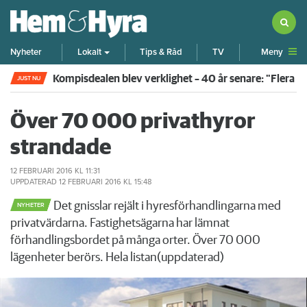
Meny
Nyheter
Lokalt
Tips & Råd
TV
Kompisdealen blev verklighet – 40 år senare: "Flera f
JUST NU
Över 70 000 privathyror
strandade
12 FEBRUARI 2016
KL 11:31
UPPDATERAD
12 FEBRUARI 2016
KL 15:48
Det gnisslar rejält i hyresförhandlingarna med
NYHETER
privatvärdarna. Fastighetsägarna har lämnat
förhandlingsbordet på många orter. Över 70 000
lägenheter berörs. Hela listan(uppdaterad)