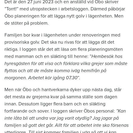
Det är den 27 juni 2023 och en anställd vid Öbo skriver
”Torrt!” med utropstecken i arbetsloggen. Därmed påbörjar
Öbo planeringen för att lägga nytt golv i lägenheten. Men
de stöter på problem.
Familjen bor kvar i lägenheten under renoveringen med
provisoriska golv. Det ska nu rivas för att lägga dit det
riktiga. I loggen står det att läsa om flera planeringsmöten
med mamman och en släkting till henne: ”
Hembesök hos
hyresgästen för att visa och förklara vilka grejer som måste
flyttas och att de måste komma iväg hemifrån på
morgonen. Arbetet kör igång 07.30
”.
Men när Öbo och hantverkarna dyker upp nästa dag, står
det mesta av grejerna kvar på samma ställe som dagen
innan. Dessutom ligger flera barn och en släkting
fortfarande och sover. I loggen skriver Öbos personal:
”Kan
inte låta bli att undra var jag varit otydlig? Jag jagar på
familjen så gott det går. Allt för att arbetet inte ska försenas
ytterligare. Till sist kommer familjen i väg så att vi kan