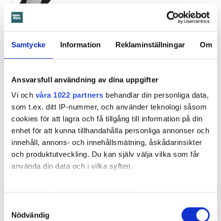
Anna Rytterbrant
reporter
–
Hem & Hyra, Örebro
anna.rytterbrant@hemhyra.se
Samtycke
Information
Reklaminställningar
Om
010- 45 916 01
Ansvarsfull användning av dina uppgifter
MISSA INGET FRÅN HEM & HYRA.
Tryck här
för att följa oss på
Vi och
våra 1022 partners
behandlar din personliga data,
Facebook.
som t.ex. ditt IP-nummer, och använder teknologi såsom
cookies för att lagra och få tillgång till information på din
Läs också
enhet för att kunna tillhandahålla personliga annonser och
600 kronor dyrare att bo efter vattenskada i Varberg
innehåll, annons- och innehållsmätning, åskådarinsikter
Anmälde inte vattenskadat badrum på fem år – krävs på 125 000 kronor
och produktutveckling. Du kan själv välja vilka som får
Ansvarsskyddet – en viktig del i hemförsäkringen
använda din data och i vilka syften.
Kompisdealen blev verklighet – 40 år senare: "Flera fina fördelar med att dela bostad"
Med din tillåtelse skulle vi även vilja:
Kvinna kapade lägenhet efter vräkningsbeslut – får betala 50 000
Samla in information om din geografiska plats
Samtyckesval
Nödvändig
som kan ha en noggrannhet på upp till flera meter