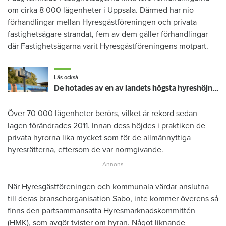
om cirka 8 000 lägenheter i Uppsala. Därmed har nio
förhandlingar mellan Hyresgästföreningen och privata
fastighetsägare strandat, fem av dem gäller förhandlingar
där Fastighetsägarna varit Hyresgästföreningens motpart.
Läs också
De hotades av en av landets högsta hyreshöjningar – så blev det
Över 70 000 lägenheter berörs, vilket är rekord sedan
lagen förändrades 2011. Innan dess höjdes i praktiken de
privata hyrorna lika mycket som för de allmännyttiga
hyresrätterna, eftersom de var normgivande.
När Hyresgästföreningen och kommunala värdar anslutna
till deras branschorganisation Sabo, inte kommer överens så
finns den partsammansatta Hyresmarknadskommittén
(HMK), som avgör tvister om hyran. Något liknande