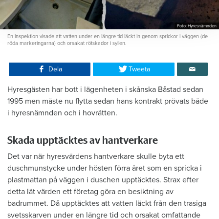
Foto: Hyresnämnden
En inspektion visade att vatten under en längre tid läckt in genom sprickor i väggen (de
röda markeringarna) och orsakat rötskador i syllen.
Dela
Tweeta
Hyresgästen har bott i lägenheten i skånska Båstad sedan
1995 men måste nu flytta sedan hans kontrakt prövats både
i hyresnämnden och i hovrätten.
Skada upptäcktes av hantverkare
Det var när hyresvärdens hantverkare skulle byta ett
duschmunstycke under hösten förra året som en spricka i
plastmattan på väggen i duschen upptäcktes. Strax efter
detta lät värden ett företag göra en besiktning av
badrummet. Då upptäcktes att vatten läckt från den trasiga
svetsskarven under en längre tid och orsakat omfattande