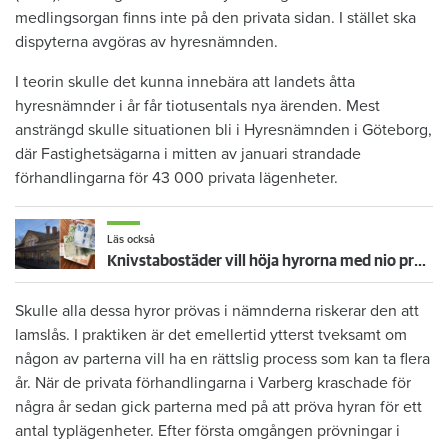
medlingsorgan finns inte på den privata sidan. I stället ska
dispyterna avgöras av hyresnämnden.
I teorin skulle det kunna innebära att landets åtta
hyresnämnder i år får tiotusentals nya ärenden. Mest
ansträngd skulle situationen bli i Hyresnämnden i Göteborg,
där Fastighetsägarna i mitten av januari strandade
förhandlingarna för 43 000 privata lägenheter.
Läs också
Knivstabostäder vill höja hyrorna med nio procent: ”Det är för jävligt”
Skulle alla dessa hyror prövas i nämnderna riskerar den att
lamslås. I praktiken är det emellertid ytterst tveksamt om
någon av parterna vill ha en rättslig process som kan ta flera
år. När de privata förhandlingarna i Varberg kraschade för
några år sedan gick parterna med på att pröva hyran för ett
antal typlägenheter. Efter första omgången prövningar i