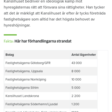
Kanslihuset bedriver en ideologisk kamp mot
hyresgästernas rätt att försvara sina rättigheter. Han tycker
att det är märkligt att Kanslihuset år efter år tycks företräda
fastighetsägare som alltid har det högsta behovet av
hyreshöjningar.
Fakta:
Här har förhandlingarna strandat
Bolag
Antal lägenheter
Fastighetsägarna Göteborg/GFR
43 000
Fastighetsägarna, Uppsala
8 000
Fastighetsägarna Norrköping
10 000
Fastighetsägarna Sthlm
5 000
Kanslihuset Landskrona
2 200
Fastighetsägarna Söderhamn/Ljusdal
1 200