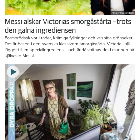
Foto: Frida Ekman
Messi älskar Victorias smörgåstårta – trots
den galna ingrediensen
Formbrödsskivor i rader, krämiga fyllningar och krispiga grönsaker.
Det är basen i den svenska klassikern smörgåstårta. Victoria Lalli
lägger till en specialingrediens – och ändå vattnas det i munnen på
självaste Messi.