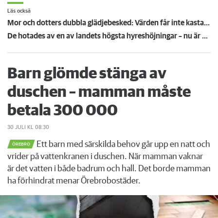
Läs också
Mor och dotters dubbla glädjebesked: Värden får inte kasta ut någon av dem
De hotades av en av landets högsta hyreshöjningar – nu är hyrorna klara
Barn glömde stänga av
duschen – mamman måste
betala 300 000
30 JULI
KL 08:30
Ett barn med särskilda behov går upp en natt och
ÖREBRO
vrider på vattenkranen i duschen. När mamman vaknar
är det vatten i både badrum och hall. Det borde mamman
ha förhindrat menar Örebrobostäder.