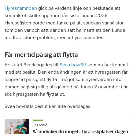
Hyresnämnden
gick på värdens linje och beslutade att
kontraktet skulle upphöra från sista januari 2026.
Hyresgästen borde med tanke på att sprickan var så stor
som den var och satt där den satt ha insett att den kunde
medföra större problem, menar hyresnämnden.
Får mer tid på sig att flytta
Beslutet överklagades till
Svea hovrätt
som nu har kommit
med ett beslut. Den enda ändringen är att hyresgästen får
längre tid på sig att flytta – något som hyresvärden inför
domen sagt sig villig att gå med på. Innan 2 november i år
ska hyresgästen ha flyttat ut.
Svea hovrätts beslut kan inte överklagas.
Läs också
Så undviker du mögel – fyra riskplatser i lägenheten: ”Måste städa bort”