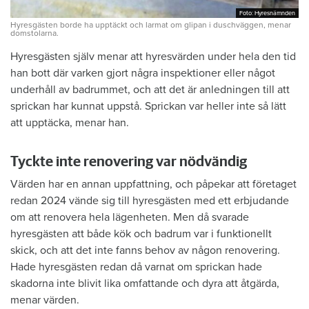
Foto: Hyresnämnden
Foto: Hyresnämnden
Hyresgästen borde ha upptäckt och larmat om glipan i duschväggen, menar
domstolarna.
Hyresgästen själv menar att hyresvärden under hela den tid
han bott där varken gjort några inspektioner eller något
underhåll av badrummet, och att det är anledningen till att
sprickan har kunnat uppstå. Sprickan var heller inte så lätt
att upptäcka, menar han.
Tyckte inte renovering var nödvändig
Värden har en annan uppfattning, och påpekar att företaget
redan 2024 vände sig till hyresgästen med ett erbjudande
om att renovera hela lägenheten. Men då svarade
hyresgästen att både kök och badrum var i funktionellt
skick, och att det inte fanns behov av någon renovering.
Hade hyresgästen redan då varnat om sprickan hade
skadorna inte blivit lika omfattande och dyra att åtgärda,
menar värden.