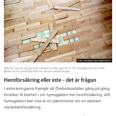
Foto: Arkivbild: Anna Rytterbrant
Foto: Arkivbild: Anna Rytterbrant
Vattnet spred sig genom sanden under golvet in till vardagsrum och kök.
Biden är en arkivbild från en annan vattenskada.
Hemförsäkring eller inte – det är frågan
I anteckningarna framgår att Örebrobostäder gång på gång
försöker få klarhet i om hyresgästen har hemförsäkring. Allt
hyresgästen kan visa är en påminnelse om en obetald
olycksfallsförsäkring.