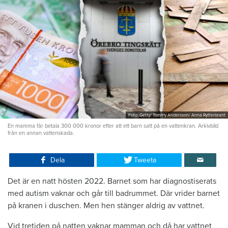
Foto: Getty/ Tommy Andersson/ Anna Rytterbrant
En mamma får betala 300 000 kronor efter att ett barn satt på en vattenkran. Arkivbild
från en annan vattenskada.
Dela
Tweeta
Det är en natt hösten 2022. Barnet som har diagnostiserats
med autism vaknar och går till badrummet. Där vrider barnet
på kranen i duschen. Men hen stänger aldrig av vattnet.
Vid tretiden på natten vaknar mamman och då har vattnet