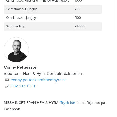
Kanslihuset, Hässleholm, Eslöv, Helsingborg
1000
Heimstaden, Ljungby
700
Kanslihuset, Ljungby
500
Sammanlagt:
71 600
Conny Pettersson
reporter
–
Hem & Hyra, Centralredaktionen
conny.pettersson@hemhyra.se
08-519 103 31
MISSA INGET FRÅN HEM & HYRA.
Tryck här
för att följa oss på
Facebook.