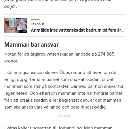
börja
”.
Läs också
Anmälde inte vattenskadat badrum på fem år – krävs på 125 000 kronor
Mamman bär ansvar
Notan för att åtgärda vattenskadan landade på 274 885
kronor.
I stämningsansökan skriver Öbos ombud att även om det
enligt uppgifterna är barnet som orsakat skadan, är det
mamman som står på kontraktet. Därmed bär hon ansvar för
lägenheten. Och eftersom mamman inte har hindrat barnet
från att orsaka skadan eller begränsat den, är det mamman
som ska anses vara vållande och betalningsskyldig.
I våras kallar tingsrätten till förhandling. Men mamman