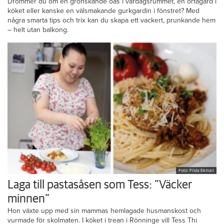
Drömmer du om en grönskande oas i vardagsrummet, en örtagård i
köket eller kanske en välsmakande gurkgardin i fönstret? Med
några smarta tips och trix kan du skapa ett vackert, prunkande hem
– helt utan balkong.
Foto: Frida Ekman
Laga till pastasåsen som Tess: ”Väcker
minnen”
Hon växte upp med sin mammas hemlagade husmanskost och
vurmade för skolmaten. I köket i trean i Rönninge vill Tess Thi