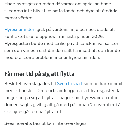
Hade hyresgästen redan då varnat om sprickan hade
skadorna inte blivit lika omfattande och dyra att åtgärda,
menar värden.
Hyresnämnden
gick på värdens linje och beslutade att
kontraktet skulle upphöra från sista januari 2026.
Hyresgästen borde med tanke på att sprickan var så stor
som den var och satt där den satt ha insett att den kunde
medföra större problem, menar hyresnämnden.
Får mer tid på sig att flytta
Beslutet överklagades till
Svea hovrätt
som nu har kommit
med ett beslut. Den enda ändringen är att hyresgästen får
längre tid på sig att flytta – något som hyresvärden inför
domen sagt sig villig att gå med på. Innan 2 november i år
ska hyresgästen ha flyttat ut.
Svea hovrätts beslut kan inte överklagas.