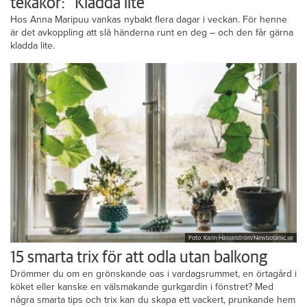
tekakor: ”Kladda lite”
Hos Anna Maripuu vankas nybakt flera dagar i veckan. För henne
är det avkoppling att slå händerna runt en deg – och den får gärna
kladda lite.
Foto: Karin Hasselström/Newbotanic.se
15 smarta trix för att odla utan balkong
Drömmer du om en grönskande oas i vardagsrummet, en örtagård i
köket eller kanske en välsmakande gurkgardin i fönstret? Med
några smarta tips och trix kan du skapa ett vackert, prunkande hem