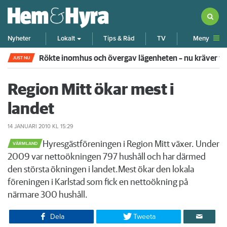
Meny
Nyheter
Lokalt
Tips & Råd
TV
Rökte inomhus och övergav lägenheten – nu kräver 
JUST NU
Region Mitt ökar mest i
landet
14 JANUARI 2010
KL 15:29
​Hyresgästföreningen i Region Mitt växer. Under
VÄRMLAND
2009 var nettoökningen 797 hushåll och har därmed
den största ökningen i landet.Mest ökar den lokala
föreningen i Karlstad som fick en nettoökning på
närmare 300 hushåll.
Dela
Tweeta