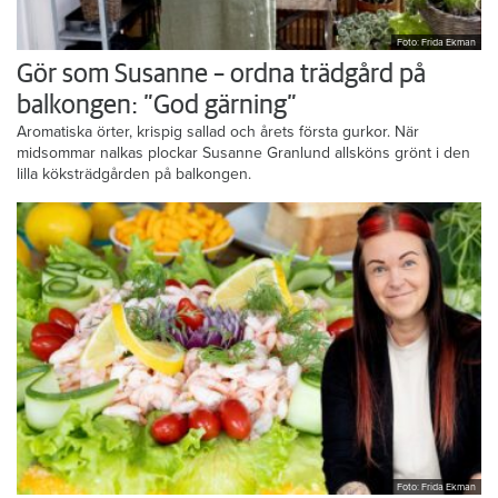
Foto: Frida Ekman
Gör som Susanne – ordna trädgård på
balkongen: ”God gärning”
Aromatiska örter, krispig sallad och årets första gurkor. När
midsommar nalkas plockar Susanne Granlund allsköns grönt i den
lilla köksträdgården på balkongen.
Foto: Frida Ekman