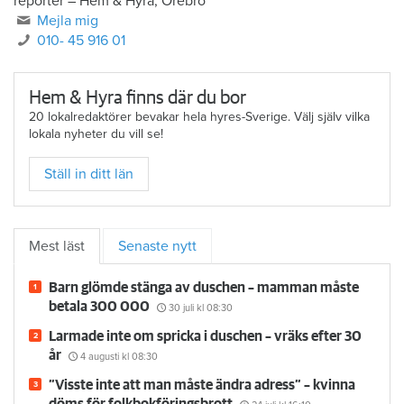
reporter
–
Hem & Hyra, Örebro
Mejla mig
010- 45 916 01
Hem & Hyra finns där du bor
20 lokalredaktörer bevakar hela hyres-Sverige. Välj själv vilka
lokala nyheter du vill se!
Ställ in ditt län
Mest läst
Senaste nytt
Barn glömde stänga av duschen – mamman måste
betala 300 000
30 juli
kl 08:30
Larmade inte om spricka i duschen – vräks efter 30
år
4 augusti
kl 08:30
”Visste inte att man måste ändra adress” – kvinna
döms för folkbokföringsbrott