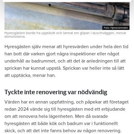
Foto: Hyresnämnden
Foto: Hyresnämnden
Hyresgästen borde ha upptäckt och larmat om glipan i duschväggen, menar
domstolarna.
Hyresgästen själv menar att hyresvärden under hela den tid
han bott där varken gjort några inspektioner eller något
underhåll av badrummet, och att det är anledningen till att
sprickan har kunnat uppstå. Sprickan var heller inte så lätt
att upptäcka, menar han.
Tyckte inte renovering var nödvändig
Värden har en annan uppfattning, och påpekar att företaget
redan 2024 vände sig till hyresgästen med ett erbjudande
om att renovera hela lägenheten. Men då svarade
hyresgästen att både kök och badrum var i funktionellt
skick, och att det inte fanns behov av någon renovering.