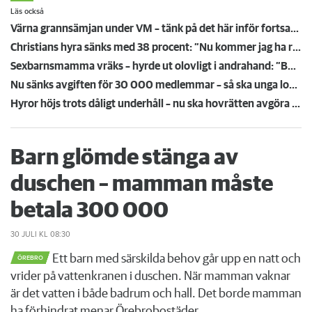
Läs också
Värna grannsämjan under VM – tänk på det här inför fortsatta nattmatcher
Christians hyra sänks med 38 procent: ”Nu kommer jag ha råd att ta körkort”
Sexbarnsmamma vräks – hyrde ut olovligt i andrahand: ”Borde tas större hänsyn till barnen”
Nu sänks avgiften för 30 000 medlemmar – så ska unga lockas till Hyresgästföreningen
Hyror höjs trots dåligt underhåll – nu ska hovrätten avgöra oklart rättsläge
Barn glömde stänga av
duschen – mamman måste
betala 300 000
30 JULI
KL 08:30
Ett barn med särskilda behov går upp en natt och
ÖREBRO
vrider på vattenkranen i duschen. När mamman vaknar
är det vatten i både badrum och hall. Det borde mamman
ha förhindrat menar Örebrobostäder.