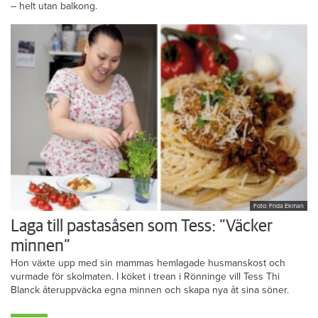
– helt utan balkong.
Foto: Frida Ekman
Laga till pastasåsen som Tess: ”Väcker
minnen”
Hon växte upp med sin mammas hemlagade husmanskost och
vurmade för skolmaten. I köket i trean i Rönninge vill Tess Thi
Blanck återuppväcka egna minnen och skapa nya åt sina söner.