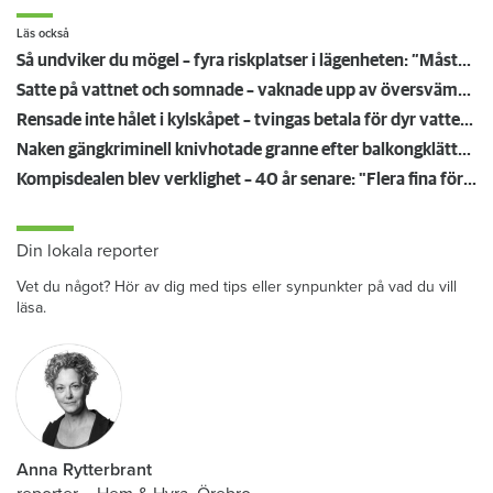
Läs också
Så undviker du mögel – fyra riskplatser i lägenheten: ”Måste städa bort”
Satte på vattnet och somnade – vaknade upp av översvämning hos grannen
Rensade inte hålet i kylskåpet – tvingas betala för dyr vattenskada
Naken gängkriminell knivhotade granne efter balkongklättring
Kompisdealen blev verklighet – 40 år senare: "Flera fina fördelar med att dela bostad"
Din lokala reporter
Vet du något? Hör av dig med tips eller synpunkter på vad du vill
läsa.
Anna Rytterbrant