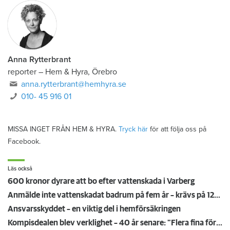
Anna Rytterbrant
reporter
–
Hem & Hyra, Örebro
anna.rytterbrant@hemhyra.se
010- 45 916 01
MISSA INGET FRÅN HEM & HYRA.
Tryck här
för att följa oss på
Facebook.
Läs också
600 kronor dyrare att bo efter vattenskada i Varberg
Anmälde inte vattenskadat badrum på fem år – krävs på 125 000 kronor
Ansvarsskyddet – en viktig del i hemförsäkringen
Kompisdealen blev verklighet – 40 år senare: "Flera fina fördelar med att dela bostad"