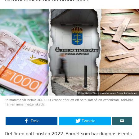
Foto: Getty/ Tommy Andersson/ Anna Rytterbrant
En mamma får betala 300 000 kronor efter att ett barn satt på en vattenkran. Arkivbild
från en annan vattenskada.
Dela
Tweeta
Det är en natt hösten 2022. Barnet som har diagnostiserats