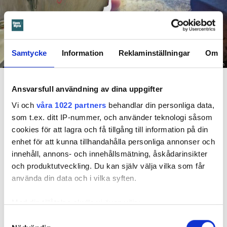
Samtycke
Information
Reklaminställningar
Om
Foto: Hyresnämnden
En inspektion visade att vatten under en längre tid läckt in genom sprickor i väggen (de
röda markeringarna) och orsakat rötskador i syllen.
Ansvarsfull användning av dina uppgifter
Vi och
våra 1022 partners
behandlar din personliga data,
Dela
Tweeta
som t.ex. ditt IP-nummer, och använder teknologi såsom
cookies för att lagra och få tillgång till information på din
Hyresgästen har bott i lägenheten i skånska Båstad sedan
enhet för att kunna tillhandahålla personliga annonser och
1995 men måste nu flytta sedan hans kontrakt prövats både
innehåll, annons- och innehållsmätning, åskådarinsikter
i hyresnämnden och i hovrätten.
och produktutveckling. Du kan själv välja vilka som får
använda din data och i vilka syften.
Skada upptäcktes av hantverkare
Det var när hyresvärdens hantverkare skulle byta ett
Med din tillåtelse skulle vi även vilja:
duschmunstycke under hösten förra året som en spricka i
Samla in information om din geografiska plats
Samtyckesval
plastmattan på väggen i duschen upptäcktes. Strax efter