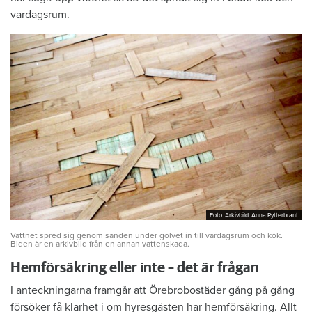
vardagsrum.
Foto: Arkivbild: Anna Rytterbrant
Foto: Arkivbild: Anna Rytterbrant
Vattnet spred sig genom sanden under golvet in till vardagsrum och kök.
Biden är en arkivbild från en annan vattenskada.
Hemförsäkring eller inte – det är frågan
I anteckningarna framgår att Örebrobostäder gång på gång
försöker få klarhet i om hyresgästen har hemförsäkring. Allt