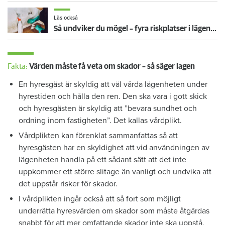
Läs också
Så undviker du mögel – fyra riskplatser i lägenheten: ”Måste städa bort”
Fakta:
Värden måste få veta om skador – så säger lagen
En hyresgäst är skyldig att väl vårda lägenheten under
hyrestiden och hålla den ren. Den ska vara i gott skick
och hyresgästen är skyldig att ”bevara sundhet och
ordning inom fastigheten”. Det kallas vårdplikt.
Vårdplikten kan förenklat sammanfattas så att
hyresgästen har en skyldighet att vid användningen av
lägenheten handla på ett sådant sätt att det inte
uppkommer ett större slitage än vanligt och undvika att
det uppstår risker för skador.
I vårdplikten ingår också att så fort som möjligt
underrätta hyresvärden om skador som måste åtgärdas
snabbt för att mer omfattande skador inte ska uppstå,