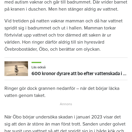
med autism vaknar och går till badrummet. Där vrider barnet
på kranen i duschen. Men hen stänger aldrig av vattnet.
Vid tretiden på natten vaknar mamman och då har vattnet
spridit sig i badrummet och ut i hallen. Mamman torkar
förtvivlat upp vattnet och tror därmed att saken är ur
världen. Hon ringer därför aldrig till sin hyresvärd
Örebrobostäder, Öbo, och berättar om olyckan.
Läs också
600 kronor dyrare att bo efter vattenskada i Varberg
Ringer gör dock grannen nedanför – när det börjar läcka
vatten genom taket.
När Öbo börjar undersöka skadan i januari 2023 visar det
sig att den är större än man först trott. Sanden under golvet
har sugit upp vattnet så att det spridit sig in i både kök och