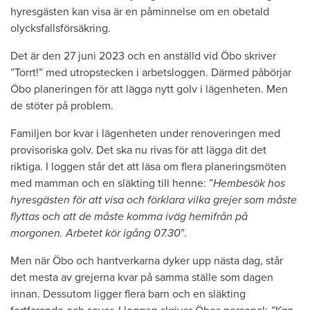
hyresgästen kan visa är en påminnelse om en obetald
olycksfallsförsäkring.
Det är den 27 juni 2023 och en anställd vid Öbo skriver
”Torrt!” med utropstecken i arbetsloggen. Därmed påbörjar
Öbo planeringen för att lägga nytt golv i lägenheten. Men
de stöter på problem.
Familjen bor kvar i lägenheten under renoveringen med
provisoriska golv. Det ska nu rivas för att lägga dit det
riktiga. I loggen står det att läsa om flera planeringsmöten
med mamman och en släkting till henne: ”
Hembesök hos
hyresgästen för att visa och förklara vilka grejer som måste
flyttas och att de måste komma iväg hemifrån på
morgonen. Arbetet kör igång 07.30
”.
Men när Öbo och hantverkarna dyker upp nästa dag, står
det mesta av grejerna kvar på samma ställe som dagen
innan. Dessutom ligger flera barn och en släkting