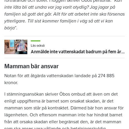
fortfarande och sover. I loggen skriver Öbos personal:
”Kan
inte låta bli att undra var jag varit otydlig? Jag jagar på
familjen så gott det går. Allt för att arbetet inte ska försenas
ytterligare. Till sist kommer familjen i väg så att vi kan
börja
”.
Läs också
Anmälde inte vattenskadat badrum på fem år – krävs på 125 000 kronor
Mamman bär ansvar
Notan för att åtgärda vattenskadan landade på 274 885
kronor.
I stämningsansökan skriver Öbos ombud att även om det
enligt uppgifterna är barnet som orsakat skadan, är det
mamman som står på kontraktet. Därmed bär hon ansvar för
lägenheten. Och eftersom mamman inte har hindrat barnet
från att orsaka skadan eller begränsat den, är det mamman
som ska anses vara vållande och betalningsskyldig.