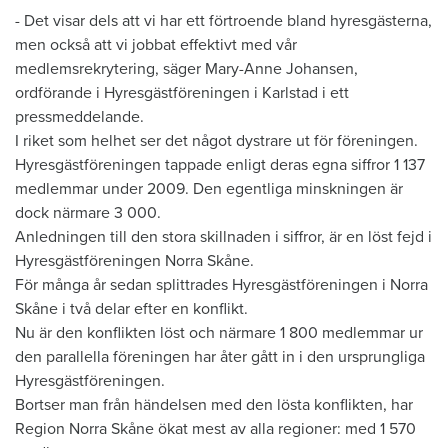
​- Det visar dels att vi har ett förtroende bland hyresgästerna,
men också att vi jobbat effektivt med vår
medlemsrekrytering, säger Mary-Anne Johansen,
ordförande i Hyresgästföreningen i Karlstad i ett
pressmeddelande.
I riket som helhet ser det något dystrare ut för föreningen.
Hyresgästföreningen tappade enligt deras egna siffror 1 137
medlemmar under 2009. Den egentliga minskningen är
dock närmare 3 000.
Anledningen till den stora skillnaden i siffror, är en löst fejd i
Hyresgästföreningen Norra Skåne.
För många år sedan splittrades Hyresgästföreningen i Norra
Skåne i två delar efter en konflikt.
Nu är den konflikten löst och närmare 1 800 medlemmar ur
den parallella föreningen har åter gått in i den ursprungliga
Hyresgästföreningen.
Bortser man från händelsen med den lösta konflikten, har
Region Norra Skåne ökat mest av alla regioner: med 1 570