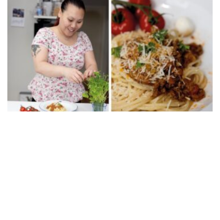
Foto: Frida Ekman
Laga till pastasåsen som Tess: ”Väcker
minnen”
Hon växte upp med sin mammas hemlagade husmanskost och
vurmade för skolmaten. I köket i trean i Rönninge vill Tess Thi
Blanck återuppväcka egna minnen och skapa nya åt sina söner.
Du läser:
Sista kollektiva hushållselen i Värnamo mäts