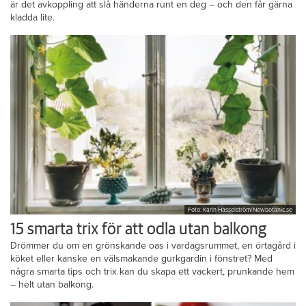
Hos Anna Maripuu vankas nybakt flera dagar i veckan. För henne
är det avkoppling att slå händerna runt en deg – och den får gärna
kladda lite.
Foto: Karin Hasselström/Newbotanic.se
15 smarta trix för att odla utan balkong
Drömmer du om en grönskande oas i vardagsrummet, en örtagård i
köket eller kanske en välsmakande gurkgardin i fönstret? Med
några smarta tips och trix kan du skapa ett vackert, prunkande hem
– helt utan balkong.