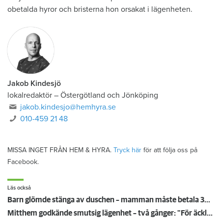
obetalda hyror och bristerna hon orsakat i lägenheten.
Jakob Kindesjö
lokalredaktör
–
Östergötland och Jönköping
jakob.kindesjo@hemhyra.se
010-459 21 48
MISSA INGET FRÅN HEM & HYRA.
Tryck här
för att följa oss på
Facebook.
Läs också
Barn glömde stänga av duschen – mamman måste betala 300 000
Mitthem godkände smutsig lägenhet – två gånger: "För äckligt för att flytta in"