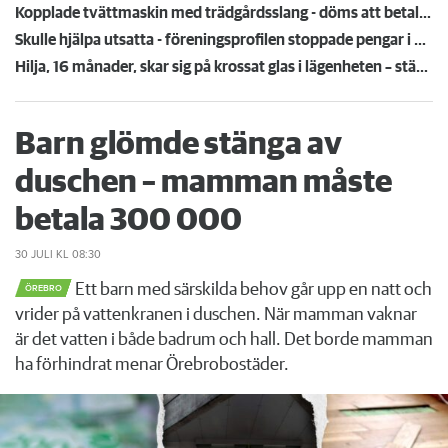
Kopplade tvättmaskin med trädgårdsslang - döms att betala en miljon efter vattenskada
Skulle hjälpa utsatta - föreningsprofilen stoppade pengar i egen ficka
Hilja, 16 månader, skar sig på krossat glas i lägenheten – städmiss från tidigare hyresgäst
Barn glömde stänga av
duschen – mamman måste
betala 300 000
30 JULI
KL 08:30
Ett barn med särskilda behov går upp en natt och
ÖREBRO
vrider på vattenkranen i duschen. När mamman vaknar
är det vatten i både badrum och hall. Det borde mamman
ha förhindrat menar Örebrobostäder.