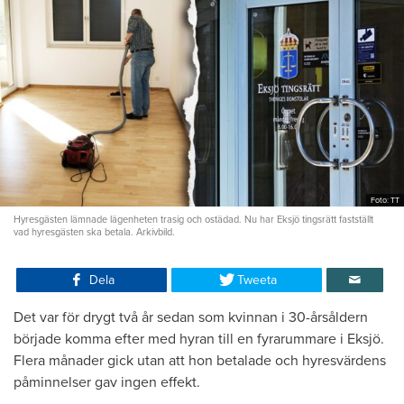
Foto: TT
Hyresgästen lämnade lägenheten trasig och ostädad. Nu har Eksjö tingsrätt fastställt
vad hyresgästen ska betala. Arkivbild.
Dela
Tweeta
Det var för drygt två år sedan som kvinnan i 30-årsåldern
började komma efter med hyran till en fyrarummare i Eksjö.
Flera månader gick utan att hon betalade och hyresvärdens
påminnelser gav ingen effekt.