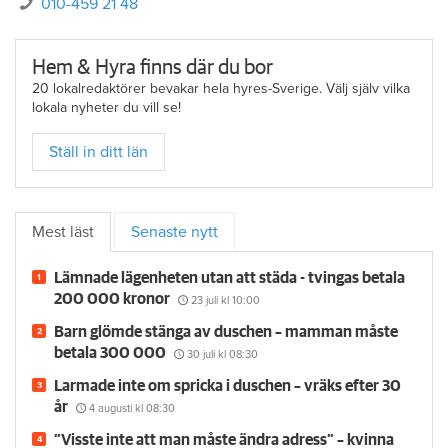
Mejla mig
010-459 21 48
Hem & Hyra finns där du bor
20 lokalredaktörer bevakar hela hyres-Sverige. Välj själv vilka
lokala nyheter du vill se!
Ställ in ditt län
Mest läst
Senaste nytt
Lämnade lägenheten utan att städa - tvingas betala
200 000 kronor
23 juli
kl 10:00
Barn glömde stänga av duschen – mamman måste
betala 300 000
30 juli
kl 08:30
Larmade inte om spricka i duschen – vräks efter 30
år
4 augusti
kl 08:30