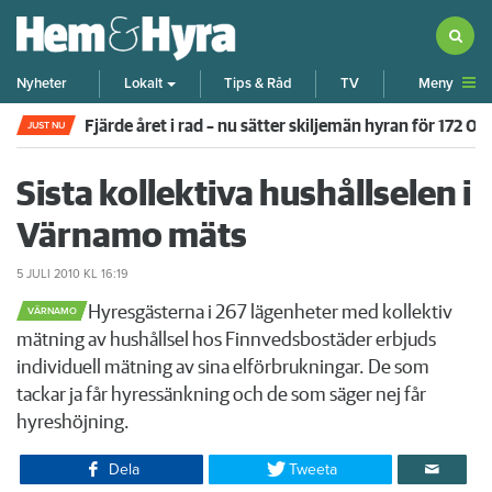
Meny
Nyheter
Lokalt
Tips & Råd
TV
Fjärde året i rad – nu sätter skiljemän hyran för 172 0
JUST NU
Sista kollektiva hushållselen i
Värnamo mäts
5 JULI 2010
KL 16:19
​Hyresgästerna i 267 lägenheter med kollektiv
VÄRNAMO
mätning av hushållsel hos Finnvedsbostäder erbjuds
individuell mätning av sina elförbrukningar. De som
tackar ja får hyressänkning och de som säger nej får
hyreshöjning.
Dela
Tweeta