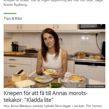
Kristins bästa tips
Knepen är enkla: ”Det är ingen uppoffring alls från min sida”, säger
Kristin Rydberg.
Tips & Råd
Foto: Frida Ekman
Knepen för att få till Annas morots-
tekakor: ”Kladda lite”