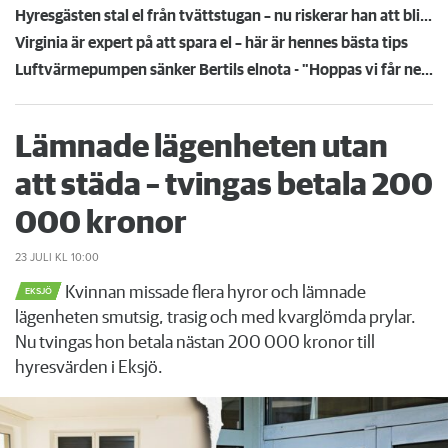
Hyresgästen stal el från tvättstugan – nu riskerar han att bli vräkt
Virginia är expert på att spara el – här är hennes bästa tips
Luftvärmepumpen sänker Bertils elnota - "Hoppas vi får ner kostnaden med tre fjärdedelar"
Lämnade lägenheten utan
att städa – tvingas betala 200
000 kronor
23 JULI
KL 10:00
Kvinnan missade flera hyror och lämnade
EKSJÖ
lägenheten smutsig, trasig och med kvarglömda prylar.
Nu tvingas hon betala nästan 200 000 kronor till
hyresvärden i Eksjö.