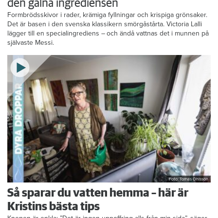
Messi älskar Victorias smörgåstårta – trots
den galna ingrediensen
Formbrödsskivor i rader, krämiga fyllningar och krispiga grönsaker.
Det är basen i den svenska klassikern smörgåstårta. Victoria Lalli
lägger till en specialingrediens – och ändå vattnas det i munnen på
självaste Messi.
Foto: Tomas Ohlsson
Så sparar du vatten hemma – här är