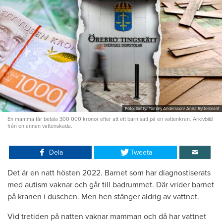
Foto: Getty/ Tommy Andersson/ Anna Rytterbrant
En mamma får betala 300 000 kronor efter att ett barn satt på en vattenkran. Arkivbild
från en annan vattenskada.
Dela
Tweeta
Det är en natt hösten 2022. Barnet som har diagnostiserats
med autism vaknar och går till badrummet. Där vrider barnet
på kranen i duschen. Men hen stänger aldrig av vattnet.
Vid tretiden på natten vaknar mamman och då har vattnet