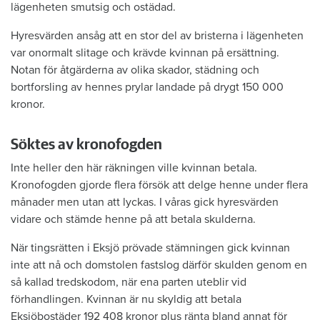
lägenheten smutsig och ostädad.
Hyresvärden ansåg att en stor del av bristerna i lägenheten
var onormalt slitage och krävde kvinnan på ersättning.
Notan för åtgärderna av olika skador, städning och
bortforsling av hennes prylar landade på drygt 150 000
kronor.
Söktes av kronofogden
Inte heller den här räkningen ville kvinnan betala.
Kronofogden gjorde flera försök att delge henne under flera
månader men utan att lyckas. I våras gick hyresvärden
vidare och stämde henne på att betala skulderna.
När tingsrätten i Eksjö prövade stämningen gick kvinnan
inte att nå och domstolen fastslog därför skulden genom en
så kallad tredskodom, när ena parten uteblir vid
förhandlingen. Kvinnan är nu skyldig att betala
Eksjöbostäder 192 408 kronor plus ränta bland annat för