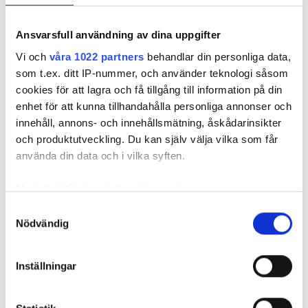
Ansvarsfull användning av dina uppgifter
Vi och
våra 1022 partners
behandlar din personliga data,
som t.ex. ditt IP-nummer, och använder teknologi såsom
cookies för att lagra och få tillgång till information på din
enhet för att kunna tillhandahålla personliga annonser och
innehåll, annons- och innehållsmätning, åskådarinsikter
och produktutveckling. Du kan själv välja vilka som får
använda din data och i vilka syften.
Foto: Arkivbild: Anna Rytterbrant
Foto: Arkivbild: Anna Rytterbrant
Vattnet spred sig genom sanden under golvet in till vardagsrum och kök.
Biden är en arkivbild från en annan vattenskada.
Med din tillåtelse skulle vi även vilja:
Hemförsäkring eller inte – det är frågan
Samla in information om din geografiska plats
Samtyckesval
Nödvändig
som kan ha en noggrannhet på upp till flera meter
I anteckningarna framgår att Örebrobostäder gång på gång
Identifiera din enhet genom att aktivt skanna den
försöker få klarhet i om hyresgästen har hemförsäkring. Allt
för specifika kännetecken (fingeravtryck)
hyresgästen kan visa är en påminnelse om en obetald
Inställningar
Ta reda på mer om hur dina personliga uppgifter
olycksfallsförsäkring.
behandlas och ställ in dina preferenser i
detaljsektionen
.
Det är den 27 juni 2023 och en anställd vid Öbo skriver