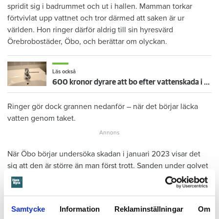
spridit sig i badrummet och ut i hallen. Mamman torkar
förtvivlat upp vattnet och tror därmed att saken är ur
världen. Hon ringer därför aldrig till sin hyresvärd
Örebrobostäder, Öbo, och berättar om olyckan.
Läs också
600 kronor dyrare att bo efter vattenskada i Varberg
Ringer gör dock grannen nedanför – när det börjar läcka
vatten genom taket.
När Öbo börjar undersöka skadan i januari 2023 visar det
sig att den är större än man först trott. Sanden under golvet
har sugit upp vattnet så att det spridit sig in i både kök och
vardagsrum.
Samtycke
Information
Reklaminställningar
Om