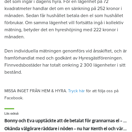
det som ingår i dagens hyra. För en lägenhet på 72
kvadratmeter handlar det om en sänkning på 252 kronor i
månaden. Sedan får hushållet betala den el som hushållet
förbrukar. Om samma lägenhet vill fortsätta ingå i kollektiv
mätning, betyder det en hyreshöjning med 222 kronor i
månaden.
Den individuella mätningen genomförs vid årsskiftet, och är
framförhandlat med och godkänt av Hyresgästföreningen.
Finnvedsbostäder har totalt omkring 2 300 lägenheter i sitt
bestånd.
MISSA INGET FRÅN HEM & HYRA.
Tryck här
för att följa oss på
Facebook.
Läs också
Bonny och Eva upptäckte att de betalat för grannarnas el – värden vill inte svara på frågor
Okända välgörare räddare i nöden – nu har Kenth el och värme i lägenheten