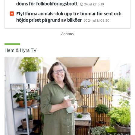
”Visste inte att man måste ändra adress” – kvinna
döms för folkbokföringsbrott
24 juli
kl 16:10
Flyttfirma anmäls: dök upp tre timmar för sent och
höjde priset på grund av bilköer
24 juli
kl 09:30
Hem & Hyra TV