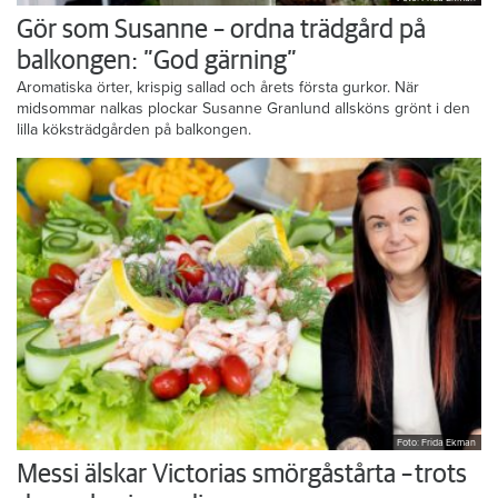
Foto: Frida Ekman
Gör som Susanne – ordna trädgård på
balkongen: ”God gärning”
Aromatiska örter, krispig sallad och årets första gurkor. När
midsommar nalkas plockar Susanne Granlund allsköns grönt i den
lilla köksträdgården på balkongen.
Foto: Frida Ekman