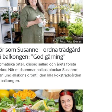
Foto: Frida Ekman
ör som Susanne – ordna trädgård
å balkongen: ”God gärning”
omatiska örter, krispig sallad och årets första
rkor. När midsommar nalkas plockar Susanne
anlund allsköns grönt i den lilla köksträdgården
 balkongen.