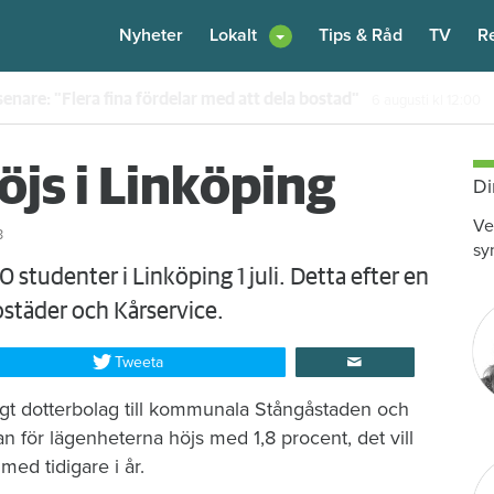
Nyheter
Lokalt
Tips & Råd
TV
R
enare: "Flera fina fördelar med att dela bostad"
6 augusti
kl 12:00
js i Linköping
Di
Ve
3
sy
 studenter i Linköping 1 juli. Detta efter en
täder och Kårservice.
Tweeta
ägt dotterbolag till kommunala Stångåstaden och
n för lägenheterna höjs med 1,8 procent, det vill
ed tidigare i år.