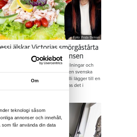
Foto: Frida Ekman
essi älskar Victorias smörgåstårta
 trots den galna ingrediensen
rmbrödsskivor i rader, krämiga fyllningar och
ispiga grönsaker. Det är basen i den svenska
assikern smörgåstårta. Victoria Lalli lägger till en
Om
ecialingrediens – och ändå vattnas det i
nnen på självaste Messi.
änder teknologi såsom
rsonliga annonser och innehåll,
a som får använda din data