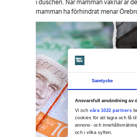
i duschen. När mamman vaknar är det
mamman ha förhindrat menar Örebr
Samtycke
Ansvarsfull användning av d
Vi och
våra 1022 partners
be
cookies för att lagra och få t
annons- och innehållsmätning
och i vilka syften.