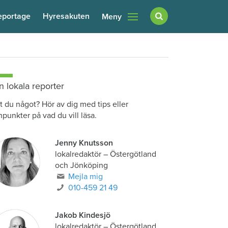
eportage
Hyresakuten
Meny
n lokala reporter
t du något? Hör av dig med tips eller
npunkter på vad du vill läsa.
Jenny Knutsson
lokalredaktör
–
Östergötland
och Jönköping
Mejla mig
010-459 21 49
Jakob Kindesjö
lokalredaktör
–
Östergötland