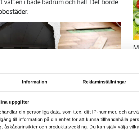
 vatten i både badrum och hall. Det borde
obostäder.
M
–
Fo
kr
kl
Information
Reklaminställningar
sp
mu
ina uppgifter
handlar din personliga data, som t.ex. ditt IP-nummer, och anv
illgång till information på din enhet för att kunna tillhandahålla pe
, åskådarinsikter och produktutveckling. Du kan själv välja vilk