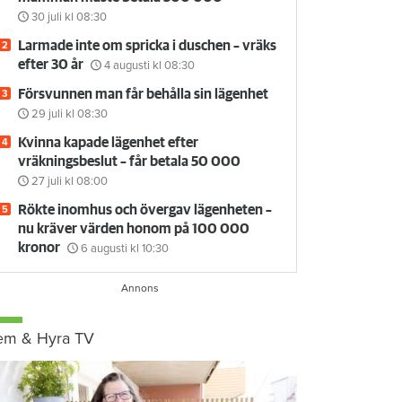
30 juli
kl 08:30
Larmade inte om spricka i duschen – vräks
efter 30 år
4 augusti
kl 08:30
Försvunnen man får behålla sin lägenhet
29 juli
kl 08:30
Kvinna kapade lägenhet efter
vräkningsbeslut – får betala 50 000
27 juli
kl 08:00
Rökte inomhus och övergav lägenheten –
nu kräver värden honom på 100 000
kronor
6 augusti
kl 10:30
em & Hyra TV