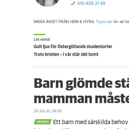
010-459 21 49
MISSA INGET FRÅN HEM & HYRA.
Tryck här
för att f
Läs också
Gult ljus för Östergötlands studentorter
Trots bristen – i vår står det tomt
Barn glömde st
mamman måste
30 JULI
KL 08:30
Ett barn med särskilda behov 
ÖREBRO