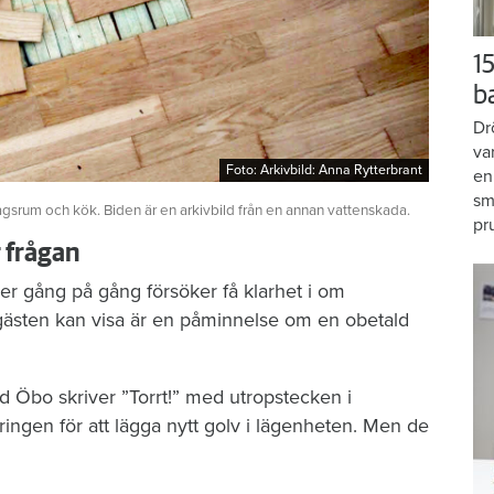
15
b
Dr
va
Foto: Arkivbild: Anna Rytterbrant
Foto: Arkivbild: Anna Rytterbrant
en
sm
agsrum och kök. Biden är en arkivbild från en annan vattenskada.
pr
r frågan
er gång på gång försöker få klarhet i om
gästen kan visa är en påminnelse om en obetald
d Öbo skriver ”Torrt!” med utropstecken i
ngen för att lägga nytt golv i lägenheten. Men de