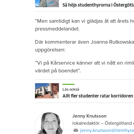
Så höjs studenthyrorna i Östergöt
”Men samtidigt kan vi glädjas åt att årets 
pressmeddelandet.
Där kommenterar även Joanna Rutkowska, f
uppgörelsen:
”Vi på Kårservice känner att vi nått en ri
värdet på boendet”.
Läs också
Allt fler studenter ratar korridoren
Jenny Knutsson
lokalredaktör
–
Östergötland
jenny.knutsson@hemhyra