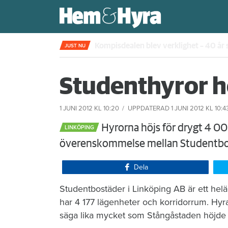
Kompisdealen blev verklighet – 40 år s
JUST NU
Studenthyror hö
1 JUNI 2012
KL 10:20
UPPDATERAD
1 JUNI 2012
KL 10:4
Hyrorna höjs för drygt 4 000
LINKÖPING
överenskommelse mellan Studentbos
Dela
Studentbostäder i Linköping AB är ett hel
har 4 177 lägenheter och korridorrum. Hyra
säga lika mycket som Stångåstaden höjde m