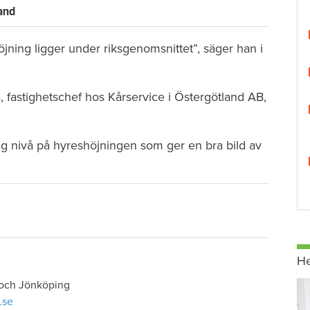
land
höjning ligger under riksgenomsnittet”, säger han i
astighetschef hos Kårservice i Östergötland AB,
mlig nivå på hyreshöjningen som ger en bra bild av
H
 och Jönköping
.se