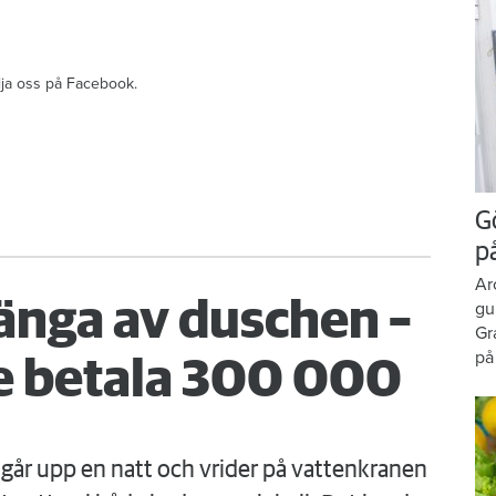
ölja oss på Facebook.
G
p
Ar
änga av duschen –
gu
Gr
på
 betala 300 000
går upp en natt och vrider på vattenkranen