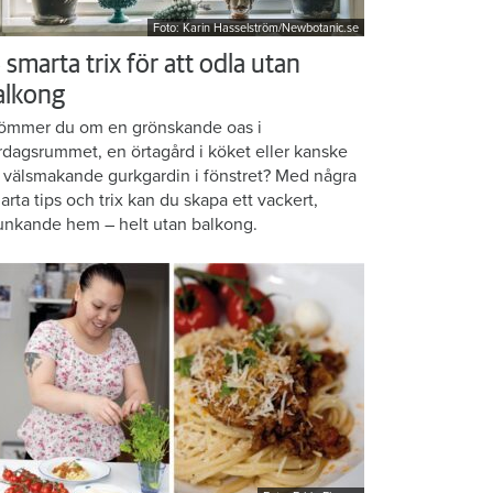
Foto: Karin Hasselström/Newbotanic.se
 smarta trix för att odla utan
alkong
ömmer du om en grönskande oas i
rdagsrummet, en örtagård i köket eller kanske
 välsmakande gurkgardin i fönstret? Med några
arta tips och trix kan du skapa ett vackert,
unkande hem – helt utan balkong.