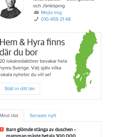
och Jönköping
Mejla mig
010-459 21 48
Hem & Hyra finns
där du bor
20 lokalredaktörer bevakar hela
hyres-Sverige. Välj själv vilka
lokala nyheter du vill se!
Ställ in ditt län
Mest läst
Senaste nytt
Barn glömde stänga av duschen –
mamman måste betala 300 000