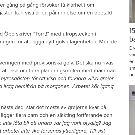
er gång på gång försöker få klarhet i om
gästen kan visa är en påminnelse om en obetald
15
d Öbo skriver ”Torrt!” med utropstecken i
b
ngen för att lägga nytt golv i lägenheten. Men de
Dr
va
en
veringen med provisoriska golv. Det ska nu rivas
sm
r det att läsa om flera planeringsmöten med mamman
pr
resgästen för att visa och förklara vilka grejer
a iväg hemifrån på morgonen. Arbetet kör igång
ästa dag, står det mesta av grejerna kvar på
gger flera barn och en släkting fortfarande och
 inte låta bli att undra var jag varit otydlig? Jag
t arbetet inte ska försenas ytterligare. Till sist