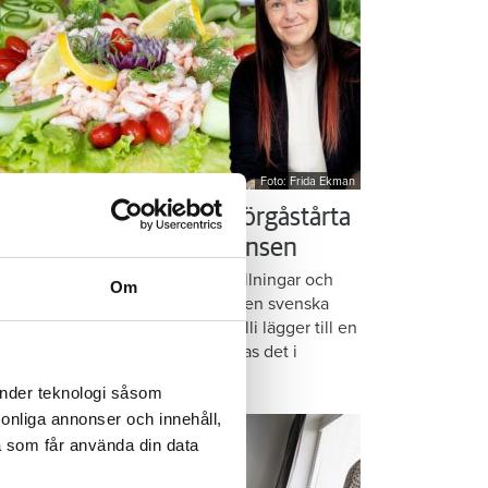
Foto: Frida Ekman
essi älskar Victorias smörgåstårta
 trots den galna ingrediensen
rmbrödsskivor i rader, krämiga fyllningar och
Om
ispiga grönsaker. Det är basen i den svenska
assikern smörgåstårta. Victoria Lalli lägger till en
ecialingrediens – och ändå vattnas det i
nnen på självaste Messi.
änder teknologi såsom
rsonliga annonser och innehåll,
a som får använda din data