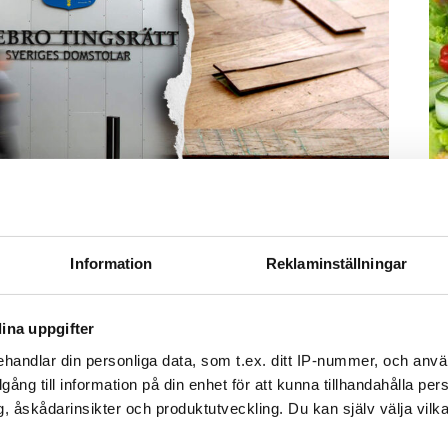
M
–
Fo
Information
Reklaminställningar
Foto: Getty/ Tommy Andersson/ Anna Rytterbrant
kr
 på en vattenkran. Arkivbild från en annan vattenskada.
kl
sp
ina uppgifter
Tweeta
mu
handlar din personliga data, som t.ex. ditt IP-nummer, och anv
r diagnostiserats med autism vaknar och går till
illgång till information på din enhet för att kunna tillhandahålla pe
duschen. Men hen stänger aldrig av vattnet.
, åskådarinsikter och produktutveckling. Du kan själv välja vilk