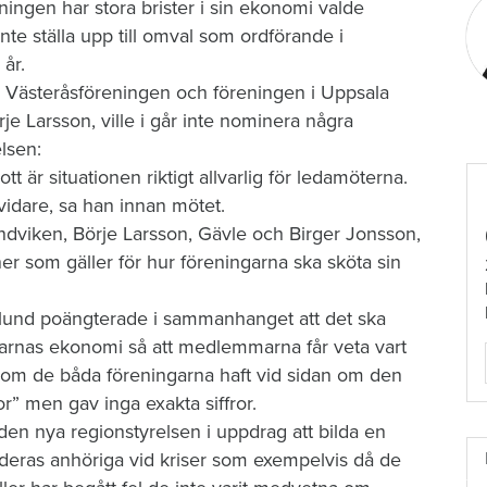
ningen har stora brister i sin ekonomi valde
te ställa upp till omval som ordförande i
 år.
 Västeråsföreningen och föreningen i Uppsala
 Larsson, ville i går inte nominera några
lsen:
tt är situationen riktigt allvarlig för ledamöterna.
vidare, sa han innan mötet.
ndviken, Börje Larsson, Gävle och Birger Jonsson,
tiner som gäller för hur föreningarna ska sköta sin
lund poängterade i sammanhanget att det ska
ngarnas ekonomi så att medlemmarna får veta vart
som de båda föreningarna haft vid sidan om den
” men gav inga exakta siffror.
n nya regionstyrelsen i uppdrag att bilda en
deras anhöriga vid kriser som exempelvis då de