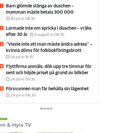
Barn glömde stänga av duschen –
mamman måste betala 300 000
30 juli
kl 08:30
Larmade inte om spricka i duschen – vräks
efter 30 år
4 augusti
kl 08:30
”Visste inte att man måste ändra adress” –
kvinna döms för folkbokföringsbrott
24 juli
kl 16:10
Flyttfirma anmäls: dök upp tre timmar för
sent och höjde priset på grund av bilköer
24 juli
kl 09:30
Försvunnen man får behålla sin lägenhet
29 juli
kl 08:30
em & Hyra TV