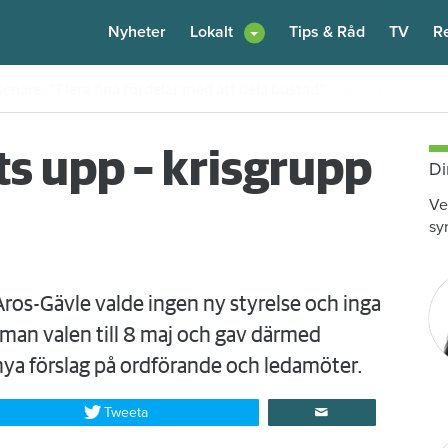
Nyheter
Lokalt
Tips & Råd
TV
R
en – nu kräver värden honom på 100 000 kronor
Idag kl 10:30
ts upp – krisgrupp
Di
Ve
sy
Aros-Gävle valde ingen ny styrelse och inga
an valen till 8 maj och gav därmed
ya förslag på ordförande och ledamöter.
Tweeta