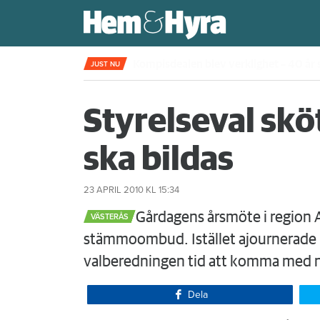
Rökte inomhus och övergav lägenhet
JUST NU
Styrelseval skö
ska bildas
23 APRIL 2010
KL 15:34
​Gårdagens årsmöte i region 
VÄSTERÅS
stämmoombud. Istället ajournerade m
valberedningen tid att komma med n
Dela