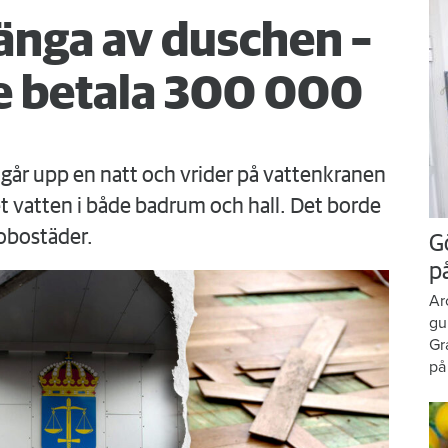
änga av duschen –
 betala 300 000
går upp en natt och vrider på vattenkranen
 vatten i både badrum och hall. Det borde
obostäder.
G
p
Ar
gu
Gr
på