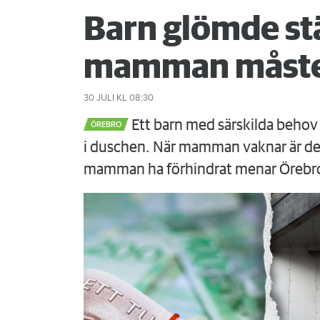
Barn glömde st
mamman måste
30 JULI
KL 08:30
Ett barn med särskilda behov 
ÖREBRO
i duschen. När mamman vaknar är det
mamman ha förhindrat menar Örebr