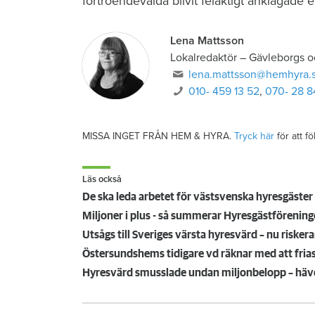
förtroendevalda blivit felaktigt anklagade e
Lena Mattsson
Lokalredaktör
–
Gävleborgs o
lena.mattsson@hemhyra.
010- 459 13 52
,
070- 28 8
MISSA INGET FRÅN HEM & HYRA.
Tryck här
för att f
Läs också
De ska leda arbetet för västsvenska hyresgäster
Miljoner i plus - så summerar Hyresgästförening
Utsågs till Sveriges värsta hyresvärd – nu riske
Hyresvärd smusslade undan miljonbelopp – hävd