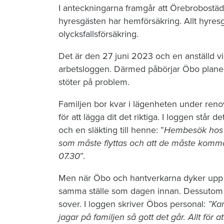
I anteckningarna framgår att Örebrobostäd
hyresgästen har hemförsäkring. Allt hyres
olycksfallsförsäkring.
Det är den 27 juni 2023 och en anställd vi
arbetsloggen. Därmed påbörjar Öbo planeri
stöter på problem.
Familjen bor kvar i lägenheten under reno
för att lägga dit det riktiga. I loggen stå
och en släkting till henne: ”
Hembesök hos hy
som måste flyttas och att de måste komm
07.30
”.
Men när Öbo och hantverkarna dyker upp n
samma ställe som dagen innan. Dessutom li
sover. I loggen skriver Öbos personal:
”Kan
jagar på familjen så gott det går. Allt för at