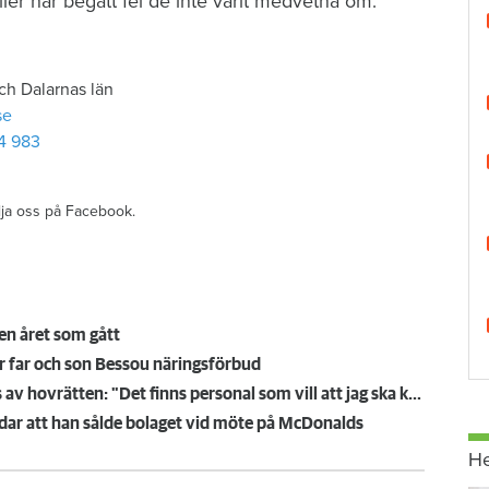
ller har begått fel de inte varit medvetna om.
ch Dalarnas län
se
4 983
ölja oss på Facebook.
en året som gått
rar far och son Bessou näringsförbud
Östersundshems tidigare vd räknar med att frias av hovrätten: "Det finns personal som vill att jag ska komma tillbaka"
ar att han sålde bolaget vid möte på McDonalds
H