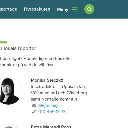
eportage
Hyresakuten
Meny
n lokala reporter
t du något? Hör av dig med tips eller
npunkter på vad du vill läsa.
Monika Steczkó
lokalredaktör
–
Uppsala län,
Västmanland och Gävleborg
samt Norrtälje kommun
Mejla mig
010-459 13 73
Petra Marandi Roos