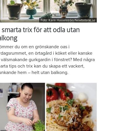
Foto: Karin Hasselström/Newbotanic.se
 smarta trix för att odla utan
alkong
ömmer du om en grönskande oas i
rdagsrummet, en örtagård i köket eller kanske
 välsmakande gurkgardin i fönstret? Med några
arta tips och trix kan du skapa ett vackert,
unkande hem – helt utan balkong.