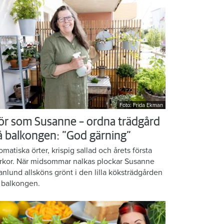
Foto: Frida Ekman
ör som Susanne – ordna trädgård
å balkongen: ”God gärning”
omatiska örter, krispig sallad och årets första
rkor. När midsommar nalkas plockar Susanne
anlund allsköns grönt i den lilla köksträdgården
 balkongen.