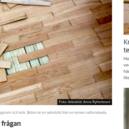
K
te
Ho
ve
hä
lit
Foto: Arkivbild: Anna Rytterbrant
Foto: Arkivbild: Anna Rytterbrant
agsrum och kök. Biden är en arkivbild från en annan vattenskada.
r frågan