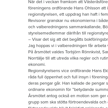
​När det i veckan framkom att Västeråsföre
föreningens ordförande Hans Ohlsson att in
regionstyrelsen, ett uppdrag han haft i fem
Revisorer granskar nu ekonomierna i både
och valberedningens sammankallande, Börje
styrelsemedlemmar därifrån till regionstyre
– Visar det sig att det begåtts bokföringsbro
Jag hoppas vi i valberedningen får arbeta 
På årsmötet valdes Torbjörn Rönnkvist, Sa
Norrtälje till att utreda vilka regler och ru
ekonomi.
Regionstyrelsens vice ordförande Hans Ek
råda full öppenhet och full insyn i föreni
deras pengar går. Han kallade de pengar 
ordinarie ekonomin för ”betydande summor
Årsmötet antog också en motion som ger de
grupp som ska stötta förtroendevalda och 