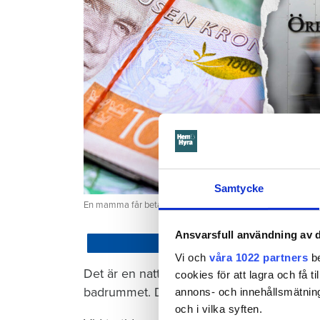
Samtycke
En mamma får betala 300 000 kronor efter att ett barn satt
Ansvarsfull användning av d
Dela
Vi och
våra 1022 partners
be
Det är en natt hösten 2022. Barnet som ha
cookies för att lagra och få t
badrummet. Där vrider barnet på kranen i 
annons- och innehållsmätning
och i vilka syften.