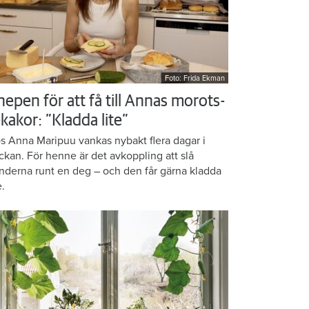
Foto: Frida Ekman
nepen för att få till Annas morots-
kakor: ”Kladda lite”
s Anna Maripuu vankas nybakt flera dagar i
ckan. För henne är det avkoppling att slå
nderna runt en deg – och den får gärna kladda
e.