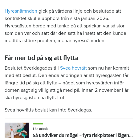
Hyresnämnden
gick på värdens linje och beslutade att
kontraktet skulle upphöra från sista januari 2026.
Hyresgästen borde med tanke på att sprickan var så stor
som den var och satt där den satt ha insett att den kunde
medföra större problem, menar hyresnämnden.
Får mer tid på sig att flytta
Beslutet överklagades till
Svea hovrätt
som nu har kommit
med ett beslut. Den enda ändringen är att hyresgästen får
längre tid på sig att flytta – något som hyresvärden inför
domen sagt sig villig att gå med på. Innan 2 november i år
ska hyresgästen ha flyttat ut.
Svea hovrätts beslut kan inte överklagas.
Läs också
Så undviker du mögel – fyra riskplatser i lägenheten: ”Måste städa bort”