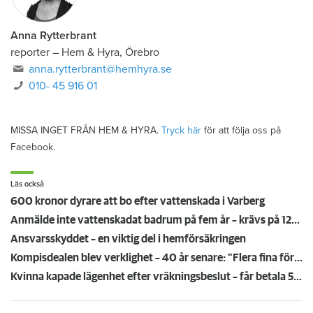
Anna Rytterbrant
reporter
–
Hem & Hyra, Örebro
anna.rytterbrant@hemhyra.se
010- 45 916 01
MISSA INGET FRÅN HEM & HYRA.
Tryck här
för att följa oss på
Facebook.
Läs också
600 kronor dyrare att bo efter vattenskada i Varberg
Anmälde inte vattenskadat badrum på fem år – krävs på 125 000 kronor
Ansvarsskyddet – en viktig del i hemförsäkringen
Kompisdealen blev verklighet – 40 år senare: "Flera fina fördelar med att dela bostad"
Kvinna kapade lägenhet efter vräkningsbeslut – får betala 50 000