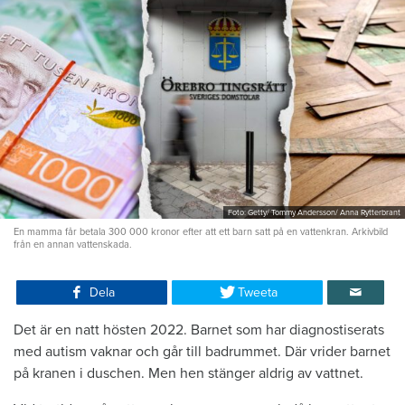
Foto: Getty/ Tommy Andersson/ Anna Rytterbrant
En mamma får betala 300 000 kronor efter att ett barn satt på en vattenkran. Arkivbild
från en annan vattenskada.
Dela
Tweeta
Det är en natt hösten 2022. Barnet som har diagnostiserats
med autism vaknar och går till badrummet. Där vrider barnet
på kranen i duschen. Men hen stänger aldrig av vattnet.