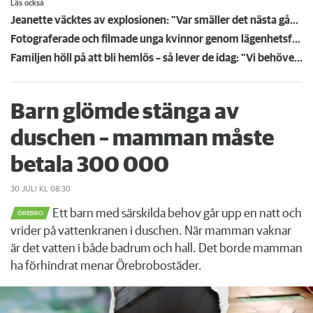
Läs också
Jeanette väcktes av explosionen: "Var smäller det nästa gång?"
Fotograferade och filmade unga kvinnor genom lägenhetsfönster – döms till fängelsestraff
Familjen höll på att bli hemlös – så lever de idag: "Vi behöver inte vara oroliga längre"
Barn glömde stänga av
duschen – mamman måste
betala 300 000
30 JULI
KL 08:30
Ett barn med särskilda behov går upp en natt och
ÖREBRO
vrider på vattenkranen i duschen. När mamman vaknar
är det vatten i både badrum och hall. Det borde mamman
ha förhindrat menar Örebrobostäder.