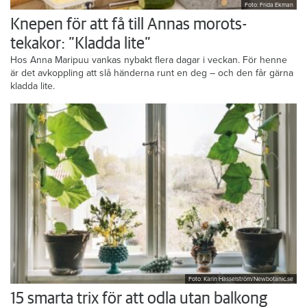
Foto: Frida Ekman
Knepen för att få till Annas morots-
tekakor: ”Kladda lite”
Hos Anna Maripuu vankas nybakt flera dagar i veckan. För henne
är det avkoppling att slå händerna runt en deg – och den får gärna
kladda lite.
Foto: Karin Hasselström/Newbotanic.se
15 smarta trix för att odla utan balkong