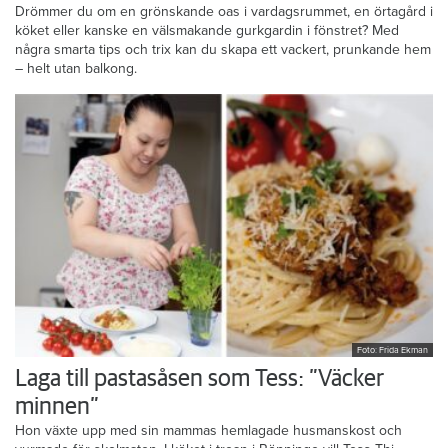
Drömmer du om en grönskande oas i vardagsrummet, en örtagård i
köket eller kanske en välsmakande gurkgardin i fönstret? Med
några smarta tips och trix kan du skapa ett vackert, prunkande hem
– helt utan balkong.
Foto: Frida Ekman
Laga till pastasåsen som Tess: ”Väcker
minnen”
Hon växte upp med sin mammas hemlagade husmanskost och