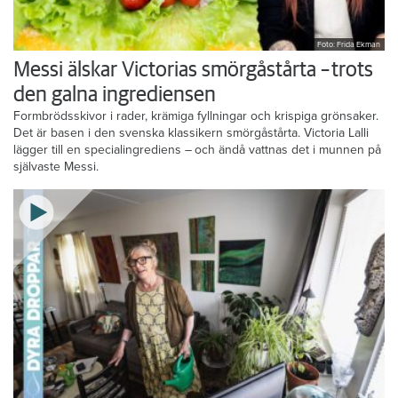
Foto: Frida Ekman
Messi älskar Victorias smörgåstårta – trots
den galna ingrediensen
Formbrödsskivor i rader, krämiga fyllningar och krispiga grönsaker.
Det är basen i den svenska klassikern smörgåstårta. Victoria Lalli
lägger till en specialingrediens – och ändå vattnas det i munnen på
självaste Messi.