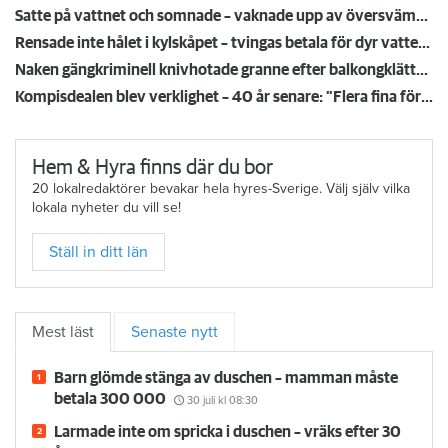
Satte på vattnet och somnade – vaknade upp av översvämning hos grannen
Rensade inte hålet i kylskåpet – tvingas betala för dyr vattenskada
Naken gängkriminell knivhotade granne efter balkongklättring
Kompisdealen blev verklighet – 40 år senare: "Flera fina fördelar med att dela bostad"
Hem & Hyra finns där du bor
20 lokalredaktörer bevakar hela hyres-Sverige. Välj själv vilka
lokala nyheter du vill se!
Ställ in ditt län
Mest läst
Senaste nytt
Barn glömde stänga av duschen – mamman måste
betala 300 000
30 juli
kl 08:30
Larmade inte om spricka i duschen – vräks efter 30