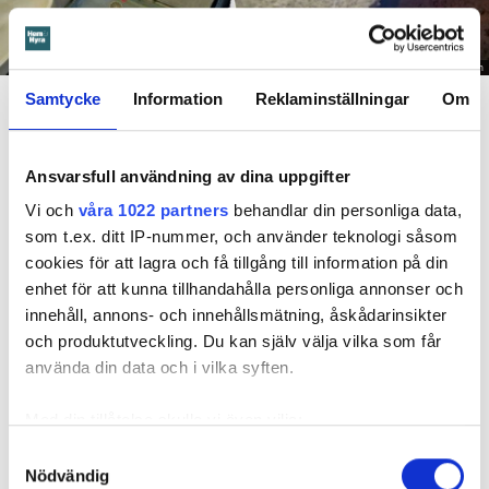
Foto: Hyresnämnden
En inspektion visade att vatten under en längre tid läckt in genom sprickor i väggen (de
Samtycke
Information
Reklaminställningar
Om
röda markeringarna) och orsakat rötskador i syllen.
Dela
Tweeta
Ansvarsfull användning av dina uppgifter
Hyresgästen har bott i lägenheten i skånska Båstad sedan
Vi och
våra 1022 partners
behandlar din personliga data,
1995 men måste nu flytta sedan hans kontrakt prövats både
som t.ex. ditt IP-nummer, och använder teknologi såsom
i hyresnämnden och i hovrätten.
cookies för att lagra och få tillgång till information på din
enhet för att kunna tillhandahålla personliga annonser och
innehåll, annons- och innehållsmätning, åskådarinsikter
Skada upptäcktes av hantverkare
och produktutveckling. Du kan själv välja vilka som får
Det var när hyresvärdens hantverkare skulle byta ett
använda din data och i vilka syften.
duschmunstycke under hösten förra året som en spricka i
plastmattan på väggen i duschen upptäcktes. Strax efter
Med din tillåtelse skulle vi även vilja:
detta lät värden ett företag göra en besiktning av
Samla in information om din geografiska plats
Samtyckesval
badrummet. Då upptäcktes att vatten läckt från den trasiga
Nödvändig
som kan ha en noggrannhet på upp till flera meter