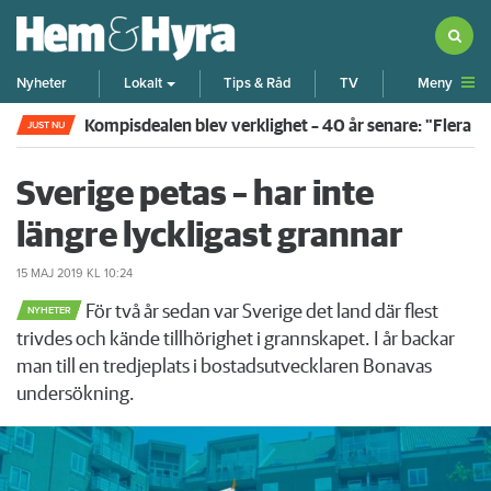
Meny
Nyheter
Lokalt
Tips & Råd
TV
Kompisdealen blev verklighet – 40 år senare: "Flera f
JUST NU
Sverige petas – har inte
längre lyckligast grannar
15 MAJ 2019
KL 10:24
För två år sedan var Sverige det land där flest
NYHETER
trivdes och kände tillhörighet i grannskapet. I år backar
man till en tredjeplats i bostadsutvecklaren Bonavas
undersökning.