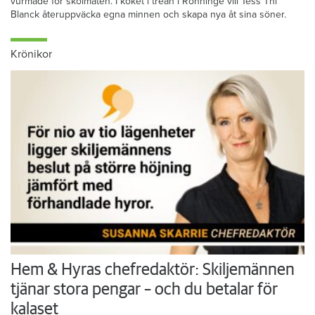
vurmade för skolmaten. I köket i trean i Rönninge vill Tess Thi
Blanck återuppväcka egna minnen och skapa nya åt sina söner.
Krönikor
Hem & Hyras chefredaktör: Skiljemännen
tjänar stora pengar – och du betalar för
kalaset