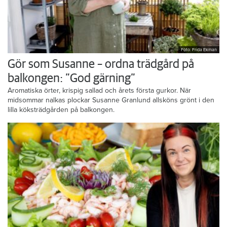
Foto: Frida Ekman
Gör som Susanne – ordna trädgård på
balkongen: ”God gärning”
Aromatiska örter, krispig sallad och årets första gurkor. När
midsommar nalkas plockar Susanne Granlund allsköns grönt i den
lilla köksträdgården på balkongen.