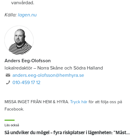
vanvårdad.
Källa:
lagen.nu
Anders Eeg-Olofsson
lokalredaktör
–
Norra Skåne och Södra Halland
anders.eeg-olofsson@hemhyra.se
010-459 17 12
MISSA INGET FRÅN HEM & HYRA.
Tryck här
för att följa oss på
Facebook.
Läs också
Så undviker du mögel – fyra riskplatser i lägenheten: ”Måste städa bort”