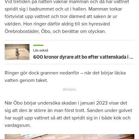
Vid tretiden på natten vaknar mamman och då har vattnet
spridit sig i badrummet och ut i hallen. Mamman torkar
förtvivlat upp vattnet och tror därmed att saken är ur
världen. Hon ringer därför aldrig till sin hyresvärd
Örebrobostäder, Öbo, och berättar om olyckan.
Läs också
600 kronor dyrare att bo efter vattenskada i Varberg
Ringer gör dock grannen nedanför – när det börjar läcka
vatten genom taket.
När Öbo börjar undersöka skadan i januari 2023 visar det
sig att den är större än man först trott. Sanden under golvet
har sugit upp vattnet så att det spridit sig in i både kök och
vardagsrum.