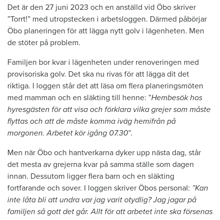
Det är den 27 juni 2023 och en anställd vid Öbo skriver
”Torrt!” med utropstecken i arbetsloggen. Därmed påbörjar
Öbo planeringen för att lägga nytt golv i lägenheten. Men
de stöter på problem.
Familjen bor kvar i lägenheten under renoveringen med
provisoriska golv. Det ska nu rivas för att lägga dit det
riktiga. I loggen står det att läsa om flera planeringsmöten
med mamman och en släkting till henne: ”
Hembesök hos
hyresgästen för att visa och förklara vilka grejer som måste
flyttas och att de måste komma iväg hemifrån på
morgonen. Arbetet kör igång 07.30
”.
Men när Öbo och hantverkarna dyker upp nästa dag, står
det mesta av grejerna kvar på samma ställe som dagen
innan. Dessutom ligger flera barn och en släkting
fortfarande och sover. I loggen skriver Öbos personal:
”Kan
inte låta bli att undra var jag varit otydlig? Jag jagar på
familjen så gott det går. Allt för att arbetet inte ska försenas