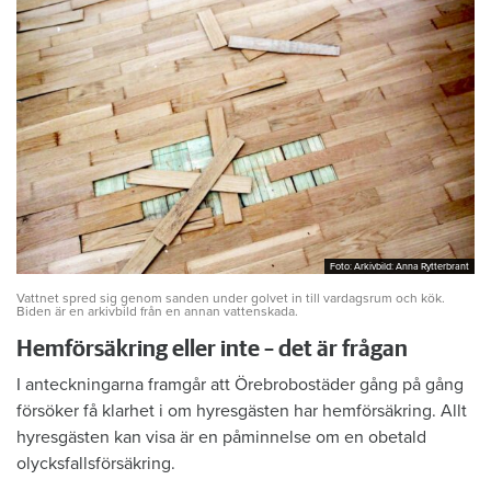
Foto: Arkivbild: Anna Rytterbrant
Foto: Arkivbild: Anna Rytterbrant
Vattnet spred sig genom sanden under golvet in till vardagsrum och kök.
Biden är en arkivbild från en annan vattenskada.
Hemförsäkring eller inte – det är frågan
I anteckningarna framgår att Örebrobostäder gång på gång
försöker få klarhet i om hyresgästen har hemförsäkring. Allt
hyresgästen kan visa är en påminnelse om en obetald
olycksfallsförsäkring.