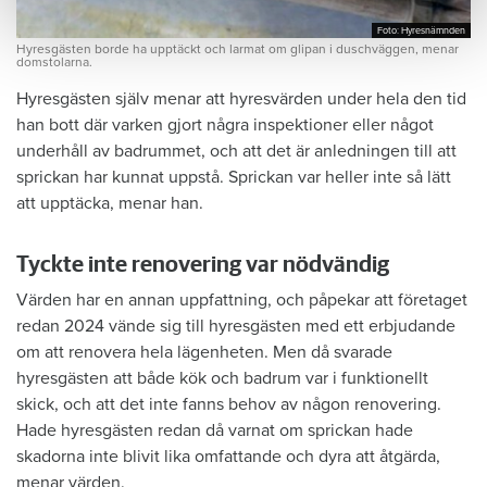
Foto: Hyresnämnden
Foto: Hyresnämnden
Hyresgästen borde ha upptäckt och larmat om glipan i duschväggen, menar
domstolarna.
Hyresgästen själv menar att hyresvärden under hela den tid
han bott där varken gjort några inspektioner eller något
underhåll av badrummet, och att det är anledningen till att
sprickan har kunnat uppstå. Sprickan var heller inte så lätt
att upptäcka, menar han.
Tyckte inte renovering var nödvändig
Värden har en annan uppfattning, och påpekar att företaget
redan 2024 vände sig till hyresgästen med ett erbjudande
om att renovera hela lägenheten. Men då svarade
hyresgästen att både kök och badrum var i funktionellt
skick, och att det inte fanns behov av någon renovering.
Hade hyresgästen redan då varnat om sprickan hade
skadorna inte blivit lika omfattande och dyra att åtgärda,
menar värden.