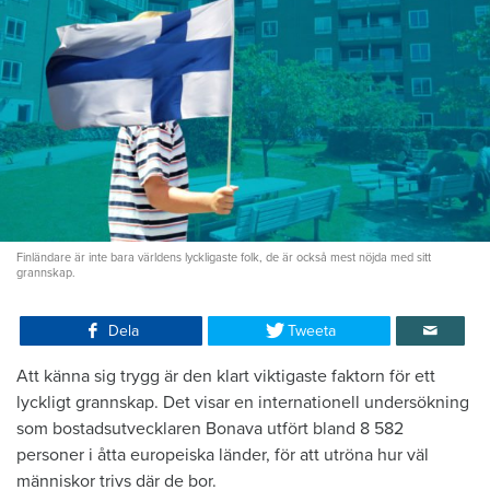
Finländare är inte bara världens lyckligaste folk, de är också mest nöjda med sitt
grannskap.
Dela
Tweeta
Att känna sig trygg är den klart viktigaste faktorn för ett
lyckligt grannskap. Det visar en internationell undersökning
som bostadsutvecklaren Bonava utfört bland 8 582
personer i åtta europeiska länder, för att utröna hur väl
människor trivs där de bor.