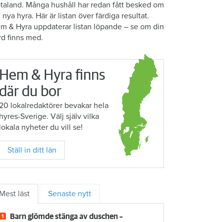
taland. Många hushåll har redan fått besked om
n nya hyra. Här är listan över färdiga resultat.
m & Hyra uppdaterar listan löpande – se om din
rd finns med.
Hem & Hyra finns
där du bor
20 lokalredaktörer bevakar hela
hyres-Sverige. Välj själv vilka
lokala nyheter du vill se!
Ställ in ditt län
Mest läst
Senaste nytt
Barn glömde stänga av duschen –