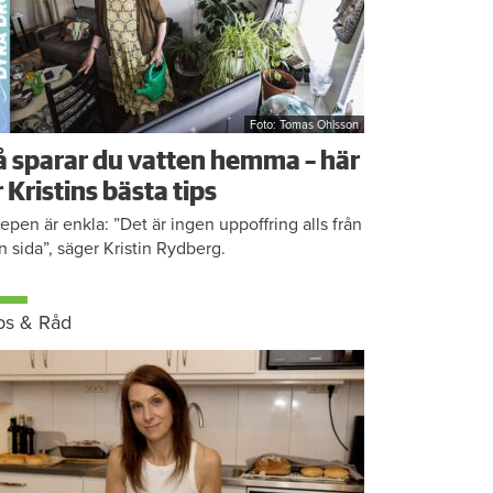
Foto: Tomas Ohlsson
å sparar du vatten hemma – här
r Kristins bästa tips
epen är enkla: ”Det är ingen uppoffring alls från
n sida”, säger Kristin Rydberg.
ps & Råd