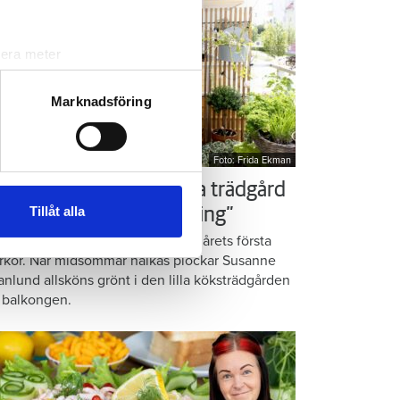
lera meter
ryck)
ljsektionen
. Du kan ändra
Marknadsföring
Foto: Frida Ekman
andahålla funktioner för
n information från din enhet
ör som Susanne – ordna trädgård
 tur kombinera informationen
Tillåt alla
å balkongen: ”God gärning”
deras tjänster.
omatiska örter, krispig sallad och årets första
rkor. När midsommar nalkas plockar Susanne
anlund allsköns grönt i den lilla köksträdgården
 balkongen.