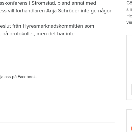
esskonferens i Strömstad, bland annat med
Gö
si
ess vill förhandlaren Anja Schröder inte ge någon
He
vä
t beslut från Hyresmarknadskommittén som
vit på protokollet, men det har inte
ölja oss på Facebook.