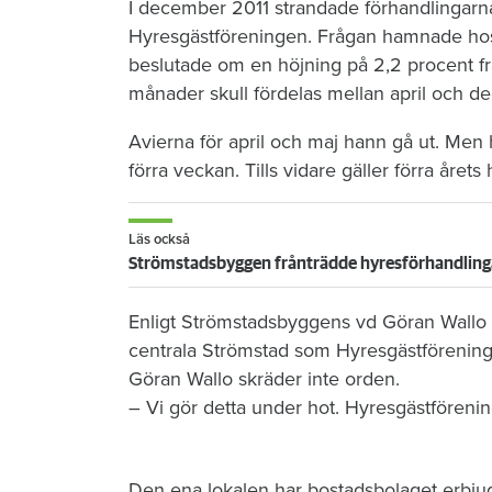
I december 2011 strandade förhandlingarn
Hyresgästföreningen. Frågan hamnade ho
beslutade om en höjning på 2,2 procent från
månader skull fördelas mellan april och d
Avierna för april och maj hann gå ut. Men h
förra veckan. Tills vidare gäller förra årets
Läs också
Strömstadsbyggen frånträdde hyresförhandling
Enligt Strömstadsbyggens vd Göran Wallo be
centrala Strömstad som Hyresgästföreningen
Göran Wallo skräder inte orden.
– Vi gör detta under hot. Hyresgästföreni
Den ena lokalen har bostadsbolaget erbjud