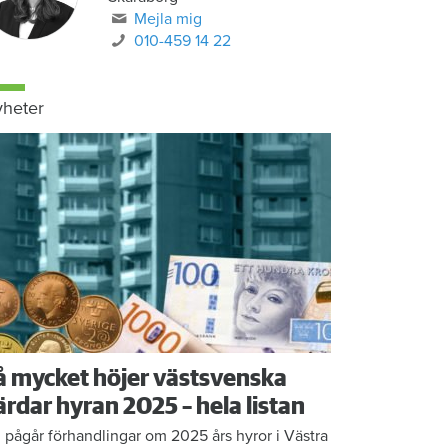
Mejla mig
010-459 14 22
heter
å mycket höjer västsvenska
ärdar hyran 2025 – hela listan
 pågår förhandlingar om 2025 års hyror i Västra