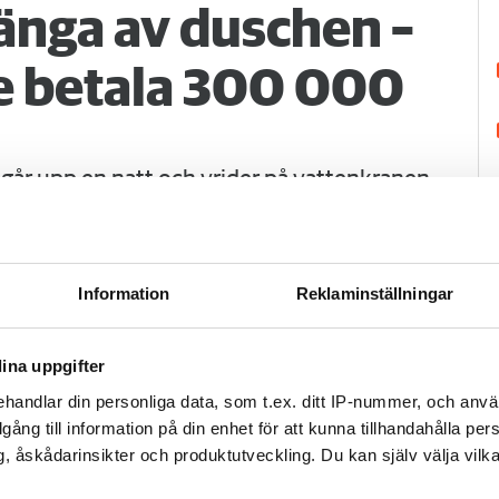
änga av duschen –
 betala 300 000
går upp en natt och vrider på vattenkranen
 vatten i både badrum och hall. Det borde
obostäder.
Information
Reklaminställningar
ina uppgifter
handlar din personliga data, som t.ex. ditt IP-nummer, och anv
illgång till information på din enhet för att kunna tillhandahålla pe
H
, åskådarinsikter och produktutveckling. Du kan själv välja vilk