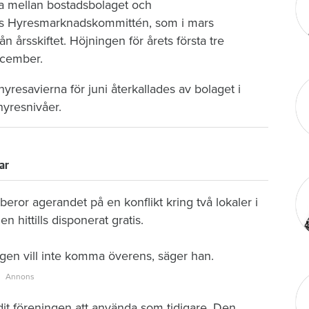
a mellan bostadsbolaget och
s Hyresmarknadskommittén, som i mars
 årsskiftet. Höjningen för årets första tre
ecember.
yresavierna för juni återkallades av bolaget i
 hyresnivåer.
ar
ror agerandet på en konflikt kring två lokaler i
 hittills disponerat gratis.
ngen vill inte komma överens, säger han.
it föreningen att använda som tidigare. Den