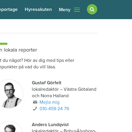
eportage
Hyresakuten
Meny
n lokala reporter
t du något? Hör av dig med tips eller
npunkter på vad du vill läsa.
Gustaf Görfelt
lokalredaktör
–
Västra Götaland
och Norra Halland
Mejla mig
010-459 24 79
Anders Lundqvist
lokalredaktör
–
BohusÄlvsborg-