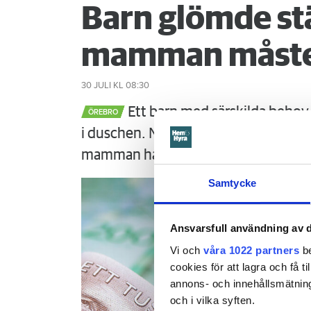
Barn glömde st
mamman måste
30 JULI
KL 08:30
Ett barn med särskilda behov 
ÖREBRO
i duschen. När mamman vaknar är det
mamman ha förhindrat menar Örebr
Samtycke
Ansvarsfull användning av d
Vi och
våra 1022 partners
be
cookies för att lagra och få t
annons- och innehållsmätning
och i vilka syften.