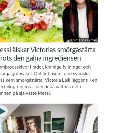
Foto: Frida Ekman
essi älskar Victorias smörgåstårta
 trots den galna ingrediensen
rmbrödsskivor i rader, krämiga fyllningar och
ispiga grönsaker. Det är basen i den svenska
assikern smörgåstårta. Victoria Lalli lägger till en
ecialingrediens – och ändå vattnas det i
nnen på självaste Messi.