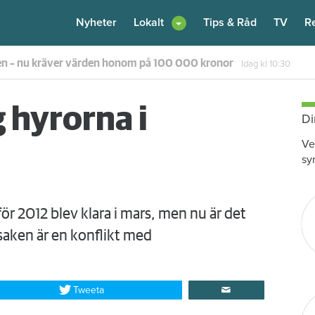
Nyheter
Lokalt
Tips & Råd
TV
R
en – nu kräver värden honom på 100 000 kronor
Idag kl 10:30
 hyrorna i
Di
Ve
sy
r 2012 blev klara i mars, men nu är det
Orsaken är en konflikt med
Tweeta