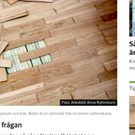
S
ä
Kn
mi
Ti
Foto: Arkivbild: Anna Rytterbrant
Foto: Arkivbild: Anna Rytterbrant
agsrum och kök. Biden är en arkivbild från en annan vattenskada.
r frågan