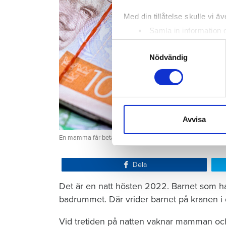
Med din tillåtelse skulle vi äve
Samla in information 
Identifiera din enhet 
Samtyckesval
Ta reda på mer om hur dina pe
Nödvändig
eller dra tillbaka ditt samtyc
Vi använder enhetsidentifierar
sociala medier och analysera 
till de sociala medier och a
Avvisa
med annan information som du 
En mamma får betala 300 000 kronor efter att ett barn satt
Dela
Det är en natt hösten 2022. Barnet som ha
badrummet. Där vrider barnet på kranen i 
Vid tretiden på natten vaknar mamman och 