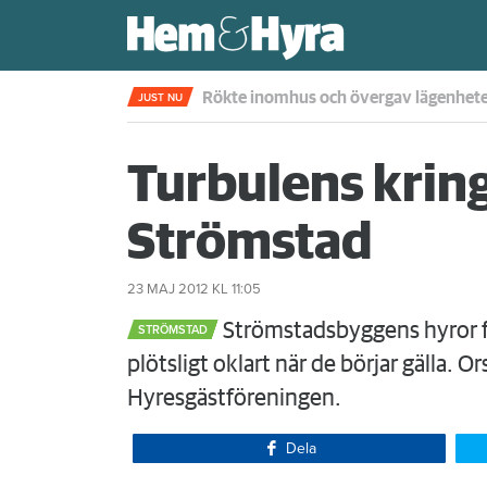
Rökte inomhus och övergav lägenhet
JUST NU
Turbulens kring
Strömstad
23 MAJ 2012
KL 11:05
Strömstadsbyggens hyror fö
STRÖMSTAD
plötsligt oklart när de börjar gälla. 
Hyresgästföreningen.
Dela