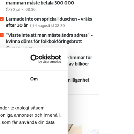
mamman måste betala 300 000
30 juli
kl 08:30
Larmade inte om spricka i duschen – vräks
efter 30 år
4 augusti
kl 08:30
”Visste inte att man måste ändra adress” –
kvinna döms för folkbokföringsbrott
24 juli
kl 16:10
Flyttfirma anmäls: dök upp tre timmar för
sent och höjde priset på grund av bilköer
24 juli
kl 09:30
Om
Försvunnen man får behålla sin lägenhet
29 juli
kl 08:30
änder teknologi såsom
rsonliga annonser och innehåll,
em & Hyra TV
a som får använda din data