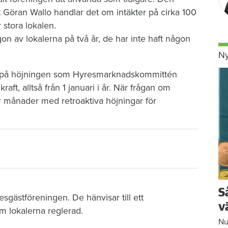
t Göran Wallo handlar det om intäkter på cirka 100
stora lokalen.
n av lokalerna på två år, de har inte haft någon
Ny
ån på höjningen som Hyresmarknadskommittén
raft, alltså från 1 januari i år. När frågan om
er månader med retroaktiva höjningar för
S
esgästföreningen. De hänvisar till ett
v
om lokalerna reglerad.
Nu