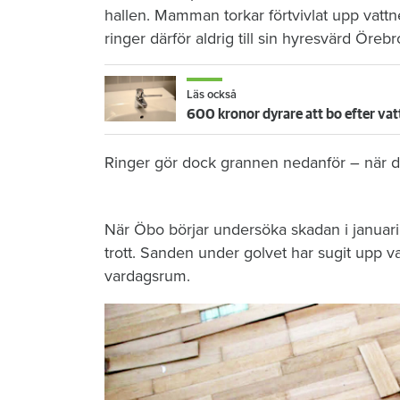
hallen. Mamman torkar förtvivlat upp vattn
ringer därför aldrig till sin hyresvärd Öre
Läs också
600 kronor dyrare att bo efter vat
Ringer gör dock grannen nedanför – när de
När Öbo börjar undersöka skadan i januari 
trott. Sanden under golvet har sugit upp vat
vardagsrum.