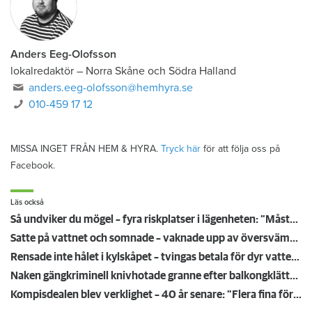
Anders Eeg-Olofsson
lokalredaktör
–
Norra Skåne och Södra Halland
anders.eeg-olofsson@hemhyra.se
010-459 17 12
MISSA INGET FRÅN HEM & HYRA.
Tryck här
för att följa oss på
Facebook.
Läs också
Så undviker du mögel – fyra riskplatser i lägenheten: ”Måste städa bort”
Satte på vattnet och somnade – vaknade upp av översvämning hos grannen
Rensade inte hålet i kylskåpet – tvingas betala för dyr vattenskada
Naken gängkriminell knivhotade granne efter balkongklättring
Kompisdealen blev verklighet – 40 år senare: "Flera fina fördelar med att dela bostad"