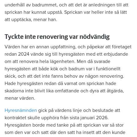
underhåll av badrummet, och att det är anledningen till att
sprickan har kunnat uppstå. Sprickan var heller inte så lätt
att upptäcka, menar han.
Tyckte inte renovering var nödvändig
Värden har en annan uppfattning, och påpekar att företaget
redan 2024 vände sig till hyresgästen med ett erbjudande
om att renovera hela lägenheten. Men då svarade
hyresgästen att både kök och badrum var i funktionellt
skick, och att det inte fanns behov av någon renovering.
Hade hyresgästen redan då varnat om sprickan hade
skadorna inte blivit lika omfattande och dyra att åtgärda,
menar värden.
Hyresnämnden
gick på värdens linje och beslutade att
kontraktet skulle upphöra från sista januari 2026.
Hyresgästen borde med tanke på att sprickan var så stor
som den var och satt där den satt ha insett att den kunde