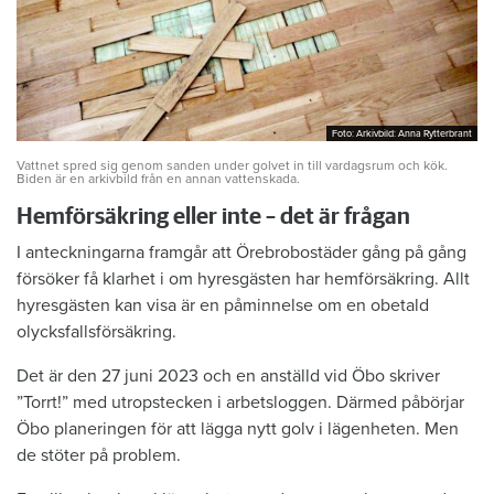
Foto: Arkivbild: Anna Rytterbrant
Foto: Arkivbild: Anna Rytterbrant
Vattnet spred sig genom sanden under golvet in till vardagsrum och kök.
Biden är en arkivbild från en annan vattenskada.
Hemförsäkring eller inte – det är frågan
I anteckningarna framgår att Örebrobostäder gång på gång
försöker få klarhet i om hyresgästen har hemförsäkring. Allt
hyresgästen kan visa är en påminnelse om en obetald
olycksfallsförsäkring.
Det är den 27 juni 2023 och en anställd vid Öbo skriver
”Torrt!” med utropstecken i arbetsloggen. Därmed påbörjar
Öbo planeringen för att lägga nytt golv i lägenheten. Men
de stöter på problem.