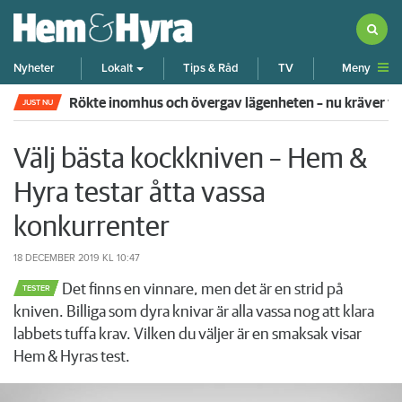
Meny
Nyheter
Lokalt
Tips & Råd
TV
Rökte inomhus och övergav lägenheten – nu kräver 
JUST NU
Välj bästa kockkniven – Hem &
Hyra testar åtta vassa
konkurrenter
18 DECEMBER 2019
KL 10:47
Det finns en vinnare, men det är en strid på
TESTER
kniven. Billiga som dyra knivar är alla vassa nog att klara
labbets tuffa krav. Vilken du väljer är en smaksak visar
Hem & Hyras test.