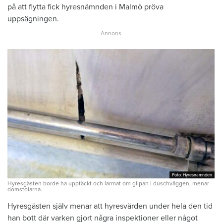
på att flytta fick hyresnämnden i Malmö pröva
uppsägningen.
Foto: Hyresnämnden
Foto: Hyresnämnden
Hyresgästen borde ha upptäckt och larmat om glipan i duschväggen, menar
domstolarna.
Hyresgästen själv menar att hyresvärden under hela den tid
han bott där varken gjort några inspektioner eller något