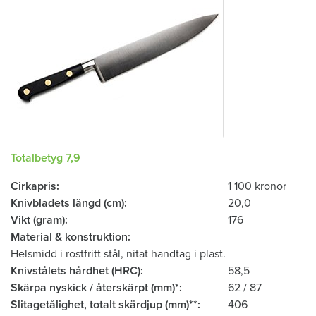
Totalbetyg 7,9
Cirkapris
1 100 kronor
Knivbladets längd (cm)
20,0
Vikt (gram)
176
Material & konstruktion
Helsmidd i rostfritt stål, nitat handtag i plast.
Knivstålets hårdhet (HRC)
58,5
Skärpa nyskick / återskärpt (mm)*
62 / 87
Slitagetålighet, totalt skärdjup (mm)**
406