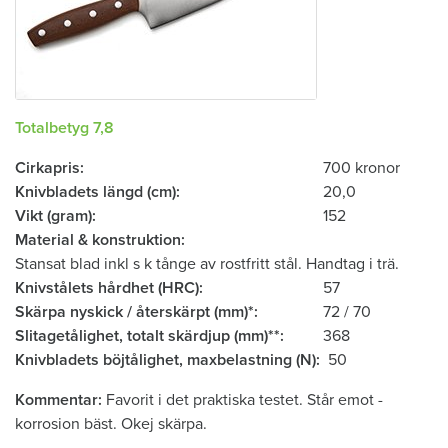
Totalbetyg 7,8
Cirkapris
700 kronor
Knivbladets längd (cm)
20,0
Vikt (gram)
152
Material & konstruktion
Stansat blad inkl s k tånge av rostfritt stål. Handtag i trä.
Knivstålets hårdhet (HRC)
57
Skärpa nyskick / återskärpt (mm)*
72 / 70
Slitagetålighet, totalt skärdjup (mm)**
368
Knivbladets böjtålighet, ­maxbelastning (N)
50
Kommentar
Favorit i det praktiska testet. Står emot ­
korrosion bäst. Okej skärpa.