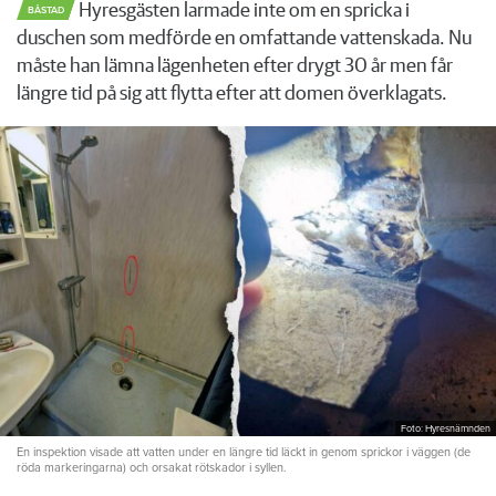
Hyresgästen larmade inte om en spricka i
BÅSTAD
duschen som medförde en omfattande vattenskada. Nu
måste han lämna lägenheten efter drygt 30 år men får
längre tid på sig att flytta efter att domen överklagats.
Foto: Hyresnämnden
En inspektion visade att vatten under en längre tid läckt in genom sprickor i väggen (de
röda markeringarna) och orsakat rötskador i syllen.