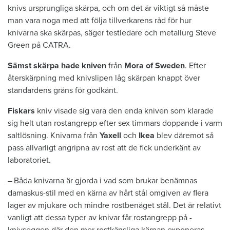
knivs ursprungliga skärpa, och om det är viktigt så måste
man vara noga med att följa tillverkarens råd för hur
knivarna ska skärpas, säger testledare och metallurg Steve
Green på CATRA.
Sämst skärpa hade ­kniven
från
Mora of Sweden
. Efter
återskärpning med knivslipen låg skärpan knappt över
standardens gräns för godkänt.
Fiskars
kniv visade sig vara den enda kniven som klarade
sig helt utan rostangrepp efter sex timmars doppande i varm
saltlösning. Knivarna från
Yaxell
och
Ikea
blev däremot så
pass allvarligt angripna av rost att de fick underkänt av
laboratoriet.
– Båda knivarna är gjorda i vad som brukar benämnas
damaskus-stil med en kärna av hårt stål omgiven av flera
lager av ­mjukare och mindre rostbenäget stål. Det är relativt
vanligt att dessa typer av ­knivar får rostangrepp på ­
knivseggen där den mer rostkänsliga kärnan exponeras.