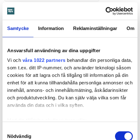
Totalbetyg 7,6
Cirkapris
1 100 kronor
Samtycke
Information
Reklaminställningar
Om
Knivbladets längd (cm)
22,0
Vikt (gram)
175
Material & konstruktion
Ansvarsfull användning av dina uppgifter
Stansat blad inkl s k tånge i rostfritt stål. Handtag i trä.
Knivstålets hårdhet (HRC)
58,5
Vi och
våra 1022 partners
behandlar din personliga data,
Skärpa nyskick / återskärpt (mm)*
68 / 54
som t.ex. ditt IP-nummer, och använder teknologi såsom
Slitagetålighet, totalt skärdjup (mm)**
263
cookies för att lagra och få tillgång till information på din
Knivbladets böjtålighet, ­maxbelastning (N)
75
enhet för att kunna tillhandahålla personliga annonser och
innehåll, annons- och innehållsmätning, åskådarinsikter
Kommentar
Knappt godkänd skärpa och blir slö ­snabbast.
och produktutveckling. Du kan själv välja vilka som får
Kraftigt knivblad.
använda din data och i vilka syften.
Med din tillåtelse skulle vi även vilja:
Fakta:
Fakta om testet
Samla in information om din geografiska plats
Samtyckesval
Det brittiska laboratoriet ­CATRA, specialiserade på knivar
Nödvändig
som kan ha en noggrannhet på upp till flera meter