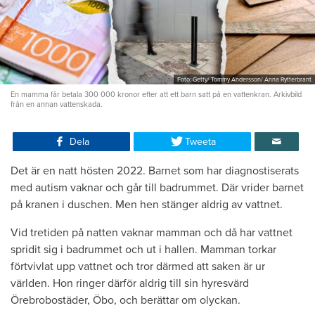
Foto: Getty/ Tommy Andersson/ Anna Rytterbrant
En mamma får betala 300 000 kronor efter att ett barn satt på en vattenkran. Arkivbild
från en annan vattenskada.
Dela
Tweeta
Det är en natt hösten 2022. Barnet som har diagnostiserats
med autism vaknar och går till badrummet. Där vrider barnet
på kranen i duschen. Men hen stänger aldrig av vattnet.
Vid tretiden på natten vaknar mamman och då har vattnet
spridit sig i badrummet och ut i hallen. Mamman torkar
förtvivlat upp vattnet och tror därmed att saken är ur
världen. Hon ringer därför aldrig till sin hyresvärd
Örebrobostäder, Öbo, och berättar om olyckan.