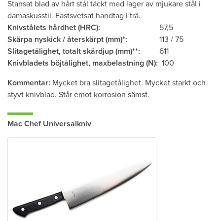
Stansat blad av hårt stål täckt med lager av mjukare stål i
damaskusstil. Fastsvetsat handtag i trä.
Knivstålets hårdhet (HRC)
57,5
Skärpa nyskick / återskärpt (mm)*
113 / 75
Slitagetålighet, totalt skärdjup (mm)**
611
Knivbladets böjtålighet, ­maxbelastning (N)
100
Kommentar
Mycket bra slitagetålighet. Mycket starkt och
styvt knivblad. Står emot korrosion sämst.
Mac Chef Universalkniv