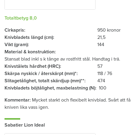
Totaltbetyg 8,0
Cirkapris
950 kronor
Knivbladets längd (cm)
21,5
Vikt (gram)
144
Material & konstruktion
Stansat blad inkl s k tånge av rostfritt stål. Handtag i trä.
Knivstålets hårdhet (HRC)
57
Skärpa nyskick / återskärpt (mm)*
118 / 76
Slitagetålighet, totalt skärdjup (mm)**
474
Knivbladets böjtålighet, ­maxbelastning (N)
100
Kommentar
Mycket starkt och flexibelt knivblad. Svårt att få
kniven lika vass igen.
Sabatier Lion Ideal