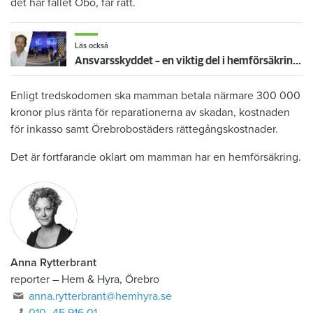
det här fallet Öbo, får rätt.
Läs också
Ansvarsskyddet – en viktig del i hemförsäkringen
Enligt tredskodomen ska mamman betala närmare 300 000
kronor plus ränta för reparationerna av skadan, kostnaden
för inkasso samt Örebrobostäders rättegångskostnader.
Det är fortfarande oklart om mamman har en hemförsäkring.
Anna Rytterbrant
reporter
–
Hem & Hyra, Örebro
anna.rytterbrant@hemhyra.se