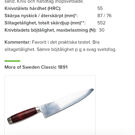
sand. Kniv och handtag ihopsvetsade.
Knivstålets hårdhet (HRC)
55
Skärpa nyskick / återskärpt (mm)*
87 / 76
Slitagetålighet, totalt skärdjup (mm)**
552
Knivbladets böjtålighet, ­maxbelastning (N)
30
Kommentar
Favorit i det praktiska testet. Bra
slitagetålighet. Sämre böjtålighet p g a svag svetsfog.
Mora of Sweden Classic 1891