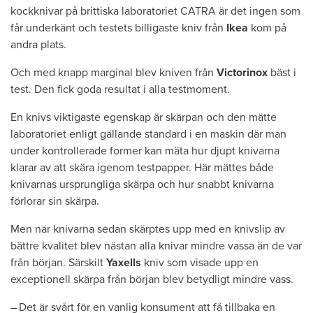
kockknivar på brittiska laboratoriet ­CATRA är det ingen som
får underkänt och testets billigaste kniv från
Ikea
kom på
andra plats.
Och med knapp marginal blev ­kniven från
Victorinox
bäst i
test. Den fick goda resultat i alla testmoment.
En knivs viktigaste egenskap är ­skärpan och den mätte
laboratoriet ­enligt gällande standard i en maskin där man
under kontrollerade former kan mäta hur djupt knivarna
klarar av att skära igenom testpapper. Här mättes både
knivarnas ursprungliga skärpa och hur snabbt knivarna
förlorar sin skärpa.
Men när knivarna sedan skärptes upp med en knivslip av
bättre kvalitet blev nästan alla knivar mindre vassa än de var
från början. Särskilt
Yaxells
kniv som visade upp en
exceptionell skärpa från början blev betydligt mindre vass.
– Det är svårt för en vanlig ­konsument att få tillbaka en