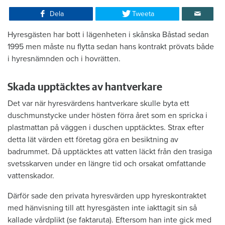
Dela
Tweeta
Hyresgästen har bott i lägenheten i skånska Båstad sedan
1995 men måste nu flytta sedan hans kontrakt prövats både
i hyresnämnden och i hovrätten.
Skada upptäcktes av hantverkare
Det var när hyresvärdens hantverkare skulle byta ett
duschmunstycke under hösten förra året som en spricka i
plastmattan på väggen i duschen upptäcktes. Strax efter
detta lät värden ett företag göra en besiktning av
badrummet. Då upptäcktes att vatten läckt från den trasiga
svetsskarven under en längre tid och orsakat omfattande
vattenskador.
Därför sade den privata hyresvärden upp hyreskontraktet
med hänvisning till att hyresgästen inte iakttagit sin så
kallade vårdplikt (se faktaruta). Eftersom han inte gick med