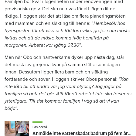
Familjen bor kvar i lägenheten under renoveringen med
provisoriska golv. Det ska nu rivas för att lägga dit det
riktiga. I loggen står det att läsa om flera planeringsmöten
med mamman och en släkting till henne: ”
Hembesök hos
hyresgästen för att visa och förklara vilka grejer som måste
flyttas och att de måste komma iväg hemifrån på
morgonen. Arbetet kör igång 07.30
”.
Men när Öbo och hantverkarna dyker upp nästa dag, står
det mesta av grejerna kvar på samma ställe som dagen
innan. Dessutom ligger flera barn och en släkting
fortfarande och sover. I loggen skriver Öbos personal:
”Kan
inte låta bli att undra var jag varit otydlig? Jag jagar på
familjen så gott det går. Allt för att arbetet inte ska försenas
ytterligare. Till sist kommer familjen i väg så att vi kan
börja
”.
Läs också
Anmälde inte vattenskadat badrum på fem år – krävs på 125 000 kronor