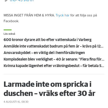
010- 45 916 01
MISSA INGET FRÅN HEM & HYRA.
Tryck här
för att följa oss på
Facebook.
Läs också
600 kronor dyrare att bo efter vattenskada i Varberg
Anmälde inte vattenskadat badrum på fem år – krävs på 125 000 kronor
Ansvarsskyddet – en viktig del i hemförsäkringen
Kompisdealen blev verklighet – 40 år senare: "Flera fina fördelar med att dela bostad"
Kvinna kapade lägenhet efter vräkningsbeslut – får betala 50 000
Larmade inte om spricka i
duschen – vräks efter 30 år
4 AUGUSTI
KL 08:30