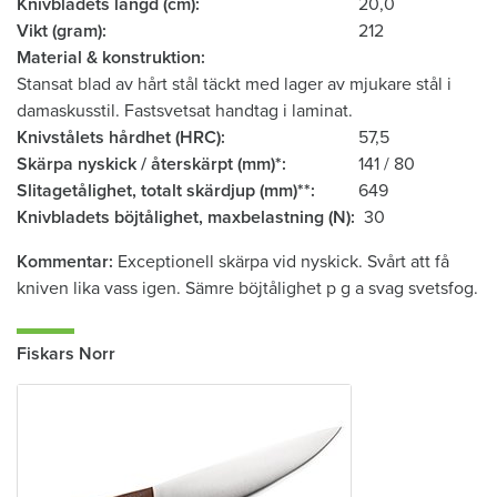
Knivbladets längd (cm)
20,0
Vikt (gram)
212
Material & konstruktion
Stansat blad av hårt stål täckt med lager av mjukare stål i
damaskusstil. Fastsvetsat handtag i laminat.
Knivstålets hårdhet (HRC)
57,5
Skärpa nyskick / återskärpt (mm)*
141 / 80
Slitagetålighet, totalt skärdjup (mm)**
649
Knivbladets böjtålighet, ­maxbelastning (N)
30
Kommentar
Exceptionell skärpa vid nyskick. Svårt att få
kniven lika vass igen. Sämre böjtålighet p g a svag svetsfog.
Fiskars Norr