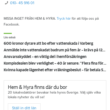
010- 45 916 01
MISSA INGET FRÅN HEM & HYRA.
Tryck här
för att följa oss på
Facebook.
Läs också
600 kronor dyrare att bo efter vattenskada i Varberg
Anmälde inte vattenskadat badrum på fem år – krävs på 125 000 kronor
Ansvarsskyddet – en viktig del i hemförsäkringen
Kompisdealen blev verklighet – 40 år senare: "Flera fina fördelar med att dela bostad"
Kvinna kapade lägenhet efter vräkningsbeslut – får betala 50 000
Hem & Hyra finns där du bor
20 lokalredaktörer bevakar hela hyres-Sverige. Välj själv vilka
lokala nyheter du vill se!
Ställ in ditt län