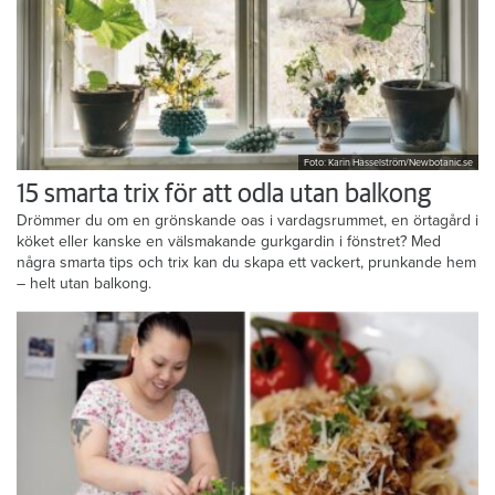
Foto: Karin Hasselström/Newbotanic.se
15 smarta trix för att odla utan balkong
Drömmer du om en grönskande oas i vardagsrummet, en örtagård i
köket eller kanske en välsmakande gurkgardin i fönstret? Med
några smarta tips och trix kan du skapa ett vackert, prunkande hem
– helt utan balkong.