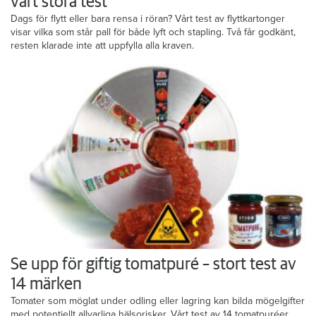
vårt stora test
Dags för flytt eller bara rensa i röran? Vårt test av flyttkartonger
visar vilka som står pall för både lyft och stapling. Två får godkänt,
resten klarade inte att uppfylla alla kraven.
Se upp för giftig tomatpuré – stort test av
14 märken
Tomater som möglat under odling eller lagring kan bilda mögelgifter
med potentiellt allvarliga hälsorisker. Vårt test av 14 tomatpuréer