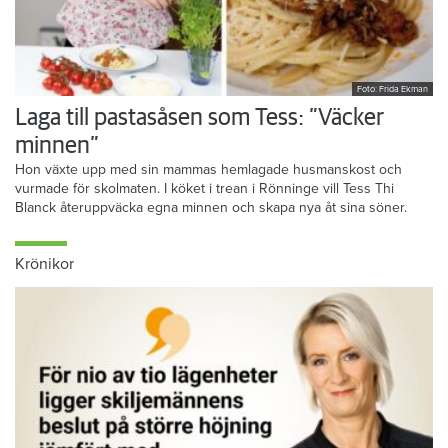
Foto: Frida Ekman
Laga till pastasåsen som Tess: ”Väcker
minnen”
Hon växte upp med sin mammas hemlagade husmanskost och
vurmade för skolmaten. I köket i trean i Rönninge vill Tess Thi
Blanck återuppväcka egna minnen och skapa nya åt sina söner.
Krönikor