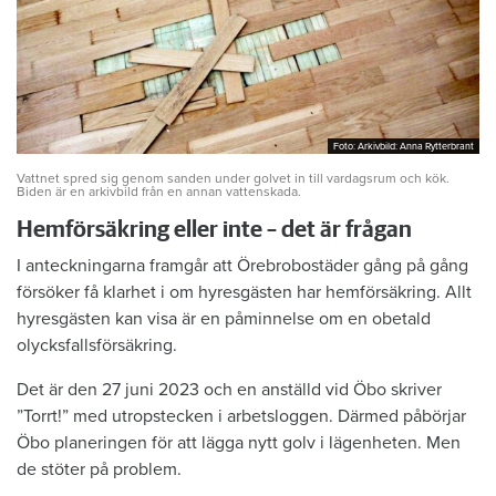
Foto: Arkivbild: Anna Rytterbrant
Foto: Arkivbild: Anna Rytterbrant
Vattnet spred sig genom sanden under golvet in till vardagsrum och kök.
Biden är en arkivbild från en annan vattenskada.
Hemförsäkring eller inte – det är frågan
I anteckningarna framgår att Örebrobostäder gång på gång
försöker få klarhet i om hyresgästen har hemförsäkring. Allt
hyresgästen kan visa är en påminnelse om en obetald
olycksfallsförsäkring.
Det är den 27 juni 2023 och en anställd vid Öbo skriver
”Torrt!” med utropstecken i arbetsloggen. Därmed påbörjar
Öbo planeringen för att lägga nytt golv i lägenheten. Men
de stöter på problem.