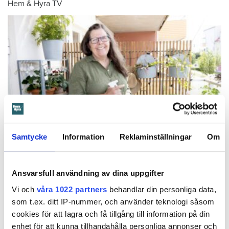
Hem & Hyra TV
Samtycke
Information
Reklaminställningar
Om
Foto: Frida Ekman
Gör som Susanne – ordna trädgård på
Ansvarsfull användning av dina uppgifter
balkongen: ”God gärning”
Aromatiska örter, krispig sallad och årets första gurkor. När
Vi och
våra 1022 partners
behandlar din personliga data,
midsommar nalkas plockar Susanne Granlund allsköns grönt i den
som t.ex. ditt IP-nummer, och använder teknologi såsom
lilla köksträdgården på balkongen.
cookies för att lagra och få tillgång till information på din
enhet för att kunna tillhandahålla personliga annonser och