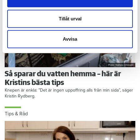
information från din enhet till de sociala medier och
annons- och analysföretag som vi samarbetar med.
Dessa kan i sin tur kombinera informationen med annan
Tillåt urval
information som du har tillhandahållit eller som de har
samlat in när du har använt deras tjänster.
Avvisa
Foto: Tomas Ohlsson
Så sparar du vatten hemma – här är
Kristins bästa tips
Knepen är enkla: ”Det är ingen uppoffring alls från min sida”, säger
Kristin Rydberg.
Tips & Råd