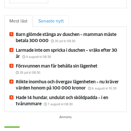
Mest läst
Senaste nytt
Barn glömde stänga av duschen – mamman måste
betala 300 000
30 juli
kl 08:30
Larmade inte om spricka i duschen – vräks efter 30
år
4 augusti
kl 08:30
Försvunnen man får behålla sin lägenhet
29 juli
kl 08:30
Rökte inomhus och övergav lägenheten – nu kräver
värden honom på 100 000 kronor
6 augusti
kl 10:30
Hade 14 hundar, undulat och sköldpadda – i en
tvårummare
7 augusti
kl 08:30