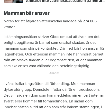
Anmälde inte vattenskadat badrum på fem år – krävs på 125 000 kronor
Mamman bär ansvar
Notan för att åtgärda vattenskadan landade på 274 885
kronor.
I stämningsansökan skriver Öbos ombud att även om det
enligt uppgifterna är barnet som orsakat skadan, är det
mamman som står på kontraktet. Därmed bär hon ansvar för
lägenheten. Och eftersom mamman inte har hindrat barnet
från att orsaka skadan eller begränsat den, är det mamman
som ska anses vara vållande och betalningsskyldig.
I våras kallar tingsrätten till förhandling. Men mamman
dyker aldrig upp. Domstolen fattar därför en tredskodom.
Det vill säga en dom som kan meddelas när en part inte har
svarat eller kommer till förhandlingen. En sådan dom
innebär nästan alltid att den som står bakom stämningen, i