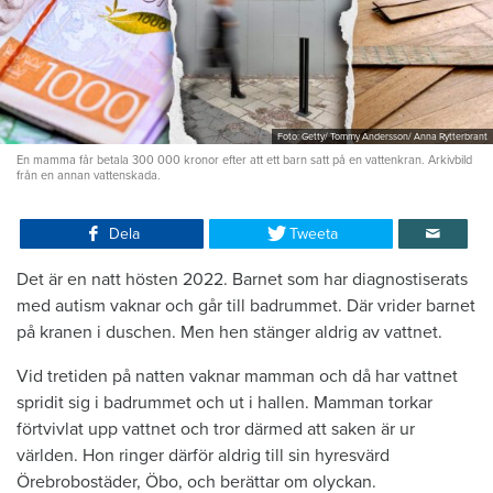
Foto: Getty/ Tommy Andersson/ Anna Rytterbrant
En mamma får betala 300 000 kronor efter att ett barn satt på en vattenkran. Arkivbild
från en annan vattenskada.
Dela
Tweeta
Det är en natt hösten 2022. Barnet som har diagnostiserats
med autism vaknar och går till badrummet. Där vrider barnet
på kranen i duschen. Men hen stänger aldrig av vattnet.
Vid tretiden på natten vaknar mamman och då har vattnet
spridit sig i badrummet och ut i hallen. Mamman torkar
förtvivlat upp vattnet och tror därmed att saken är ur
världen. Hon ringer därför aldrig till sin hyresvärd
Örebrobostäder, Öbo, och berättar om olyckan.