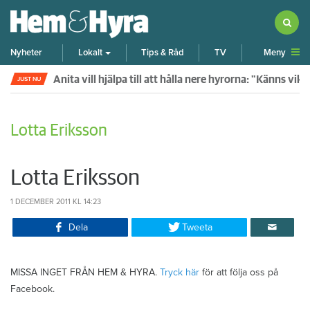
Meny
Nyheter
Lokalt
Tips & Råd
TV
Anita vill hjälpa till att hålla nere hyrorna: "Känns vik
JUST NU
Lotta Eriksson
Lotta Eriksson
1 DECEMBER 2011
KL 14:23
Dela
Tweeta
MISSA INGET FRÅN HEM & HYRA.
Tryck här
för att följa oss på
Facebook.