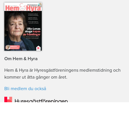
Om Hem & Hyra
Hem & Hyra är Hyresgästföreningens medlemstidning och
kommer ut åtta gånger om året.
Bli medlem du också
Copyright © Hem & Hyra. Citera oss gärna men glöm inte ange källan.
Om oss
Om cookies