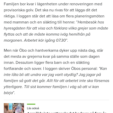
Familjen bor kvar i lägenheten under renoveringen med
provisoriska golv. Det ska nu rivas för att lägga dit det
riktiga. I loggen står det att läsa om flera planeringsmöten
med mamman och en släkting till henne: ”
Hembesök hos
hyresgästen för att visa och förklara vilka grejer som måste
flyttas och att de måste komma iväg hemifrån på
morgonen. Arbetet kör igång 07.30
”.
Men när Öbo och hantverkarna dyker upp nästa dag, står
det mesta av grejerna kvar på samma ställe som dagen
innan. Dessutom ligger flera barn och en släkting
fortfarande och sover. I loggen skriver Öbos personal:
”Kan
inte låta bli att undra var jag varit otydlig? Jag jagar på
familjen så gott det går. Allt för att arbetet inte ska försenas
ytterligare. Till sist kommer familjen i väg så att vi kan
börja
”.
Läs också