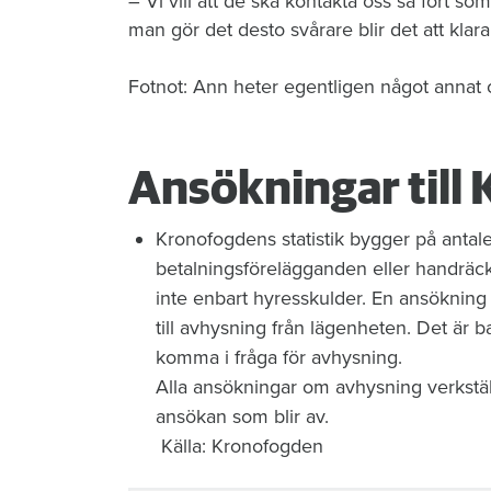
– Vi vill att de ska kontakta oss så fort so
man gör det desto svårare blir det att klara
Fotnot: Ann heter egentligen något annat 
Ansökningar till
Kronofogdens statistik bygger på anta
betalningsförelägganden eller handräckn
inte enbart hyresskulder. En ansökning
till avhysning från lägenheten. Det är b
komma i fråga för avhysning.
Alla ansökningar om avhysning verkställ
ansökan som blir av.
Källa: Kronofogden