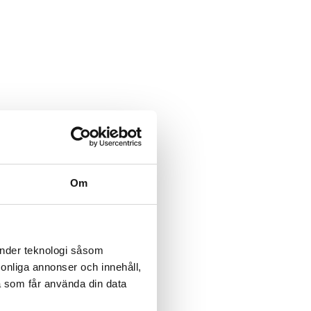
11
7
167
66
Om
änder teknologi såsom
rsonliga annonser och innehåll,
a som får använda din data