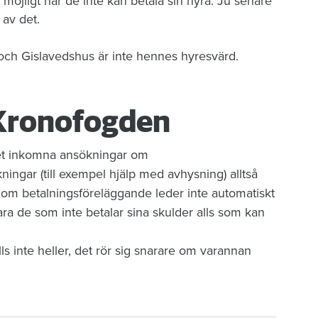
m möjligt när de inte kan betala sin hyra. Ju senare
 av det.
och Gislavedshus är inte hennes hyresvärd.
 Kronofogden
let inkomna ansökningar om
ingar (till exempel hjälp med avhysning) alltså
 om betalningsföreläggande leder inte automatiskt
ara de som inte betalar sina skulder alls som kan
s inte heller, det rör sig snarare om varannan