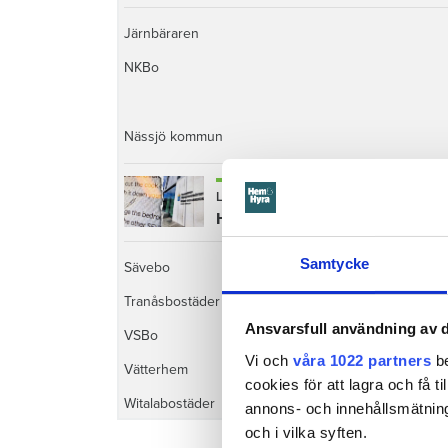
Järnbäraren
NKBo
Nässjö kommun
Läs också
Hotade att skära av grannens peni
Samtycke
Sävebo
Tranåsbostäder
Ansvarsfull användning av d
VSBo
Vi och
våra 1022 partners
be
Vätterhem
cookies för att lagra och få t
Witalabostäder
annons- och innehållsmätning
och i vilka syften.