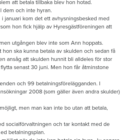
blem att betala tillbaka blev hon hotad.
ill dem och inte hyran.
i januari kom det ett avhysningsbesked med
rsom hon fick hjälp av Hyresgästföreningen att
, men utgången blev inte som Ann hoppats.
tt hon ska kunna betala av skulden och sedan få
n ansåg att skulden hunnit bli alldeles för stor
flytta senast 30 juni. Men hon får åtminstone
enden och 99 betalningsförelägganden. I
ansökningar 2008 (som gäller även andra skulder)
möjligt, men man kan inte bo utan att betala,
ed socialförvaltningen och tar kontakt med de
ed betalningsplan.