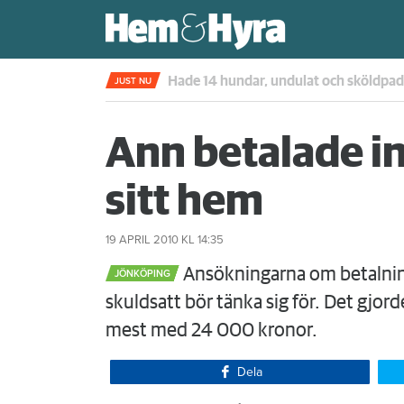
Kompisdealen blev verklighet – 40 år s
JUST NU
Ann betalade in
sitt hem
19 APRIL 2010
KL 14:35
Ansökningarna om betalnin
JÖNKÖPING
skuldsatt bör tänka sig för. Det gjo
mest med 24 000 kronor.
Dela