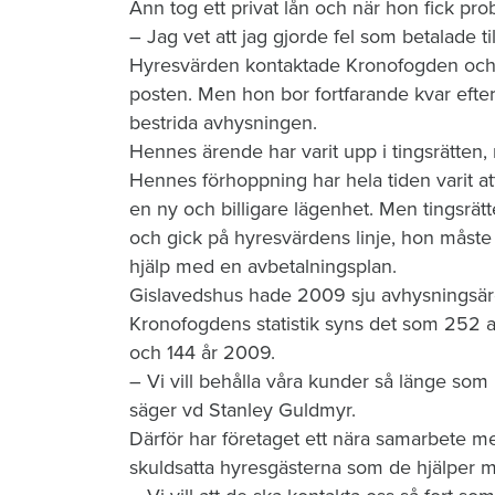
Ann tog ett privat lån och när hon fick pro
– Jag vet att jag gjorde fel som betalade t
Hyresvärden kontaktade Kronofogden och 
posten. Men hon bor fortfarande kvar efte
bestrida avhysningen.
Hennes ärende har varit upp i tingsrätten
Hennes förhoppning har hela tiden varit a
en ny och billigare lägenhet. Men tingsrätte
och gick på hyresvärdens linje, hon måste 
hjälp med en avbetalningsplan.
Gislavedshus hade 2009 sju avhysningsär
Kronofogdens statistik syns det som 252 
och 144 år 2009.
– Vi vill behålla våra kunder så länge som 
säger vd Stanley Guldmyr.
Därför har företaget ett nära samarbete m
skuldsatta hyresgästerna som de hjälper m