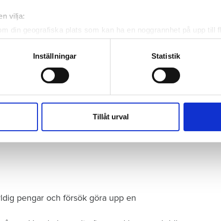
n vilja:
om din geografiska plats som kan ha en noggrannhet på upp till f
genom att aktivt skanna den för specifika kännetecken (fingeravt
rsonliga uppgifter behandlas och ställ in dina preferenser i
deta
Inställningar
Statistik
ke när som helst från cookie-förklaringen.
e för att anpassa innehållet och annonserna till användarna, tillh
vår trafik. Vi vidarebefordrar även sådana identifierare och anna
nnons- och analysföretag som vi samarbetar med. Dessa kan i sin
Tillåt urval
har tillhandahållit eller som de har samlat in när du har använt 
ldig pengar och försök göra upp en