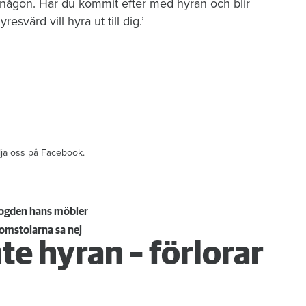
e någon. Har du kommit efter med hyran och blir
esvärd vill hyra ut till dig.’
ölja oss på Facebook.
ofogden hans möbler
domstolarna sa nej
te hyran – förlorar