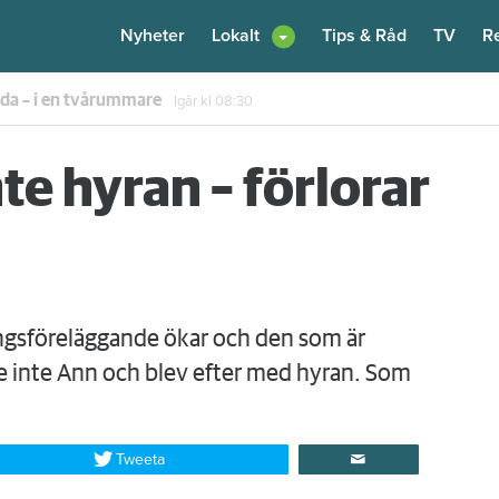
Nyheter
Lokalt
Tips & Råd
TV
R
enare: "Flera fina fördelar med att dela bostad"
6 augusti
kl 12:00
te hyran – förlorar
gsföreläggande ökar och den som är
rde inte Ann och blev efter med hyran. Som
Tweeta