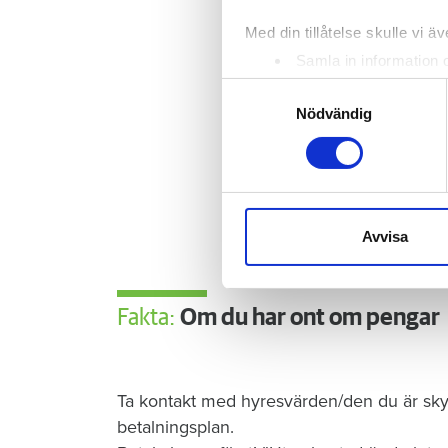
Med din tillåtelse skulle vi äve
Samla in information 
Identifiera din enhet 
Samtyckesval
Ta reda på mer om hur dina pe
Nödvändig
eller dra tillbaka ditt samtyc
Vi använder enhetsidentifierar
sociala medier och analysera 
till de sociala medier och a
Avvisa
med annan information som du 
Fakta:
Om du har ont om pengar
Ta kontakt med hyresvärden/den du är sky
betalningsplan.