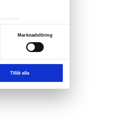
lera meter
ryck)
ljsektionen
. Du kan ändra
Marknadsföring
andahålla funktioner för
n information från din enhet
 tur kombinera informationen
Tillåt alla
deras tjänster.