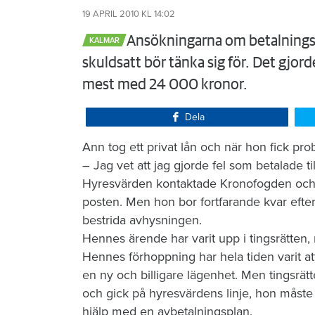
19 APRIL 2010
KL 14:02
​Ansökningarna om betalnings
KALMAR
skuldsatt bör tänka sig för. Det gjo
mest med 24 000 kronor.
Dela
Ann tog ett privat lån och när hon fick pro
– Jag vet att jag gjorde fel som betalade t
Hyresvärden kontaktade Kronofogden och 
posten. Men hon bor fortfarande kvar efte
bestrida avhysningen.
Hennes ärende har varit upp i tingsrätten
Hennes förhoppning har hela tiden varit a
en ny och billigare lägenhet. Men tingsrätte
och gick på hyresvärdens linje, hon måste 
hjälp med en avbetalningsplan.