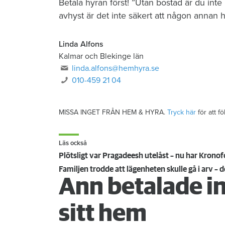
Betala hyran först! ”Utan bostad är du int
avhyst är det inte säkert att någon annan hyr
Linda Alfons
Kalmar och Blekinge län
linda.alfons@hemhyra.se
010-459 21 04
MISSA INGET FRÅN HEM & HYRA.
Tryck här
för att f
Läs också
Plötsligt var Pragadeesh utelåst – nu har Kron
Familjen trodde att lägenheten skulle gå i arv – 
Ann betalade in
sitt hem