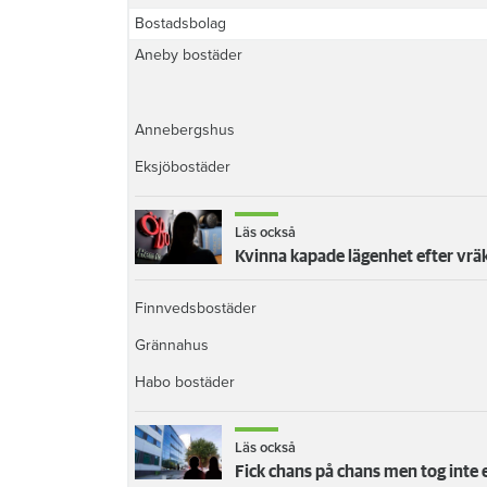
Bostadsbolag
Aneby bostäder
Annebergshus
Eksjöbostäder
Läs också
Kvinna kapade lägenhet efter vrä
Finnvedsbostäder
Grännahus
Habo bostäder
Läs också
Fick chans på chans men tog inte 