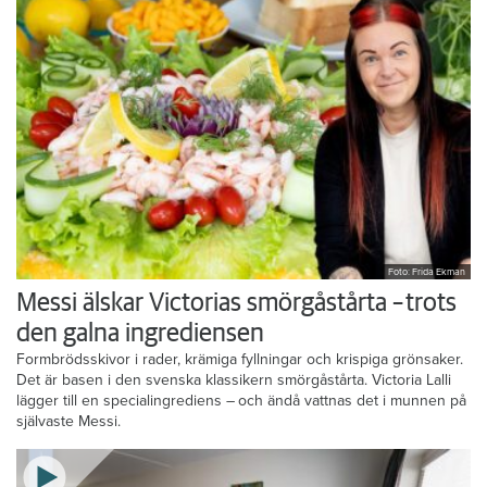
Foto: Frida Ekman
Messi älskar Victorias smörgåstårta – trots
den galna ingrediensen
Formbrödsskivor i rader, krämiga fyllningar och krispiga grönsaker.
Det är basen i den svenska klassikern smörgåstårta. Victoria Lalli
lägger till en specialingrediens – och ändå vattnas det i munnen på
självaste Messi.