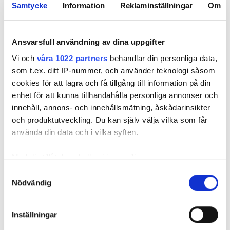
Samtycke
Information
Reklaminställningar
Om
Ansvarsfull användning av dina uppgifter
Vi och
våra 1022 partners
behandlar din personliga data,
som t.ex. ditt IP-nummer, och använder teknologi såsom
Foto: Hyresnämnden
Foto: Hyresnämnden
cookies för att lagra och få tillgång till information på din
Hyresgästen borde ha upptäckt och larmat om glipan i duschväggen, menar
domstolarna.
enhet för att kunna tillhandahålla personliga annonser och
innehåll, annons- och innehållsmätning, åskådarinsikter
Hyresgästen själv menar att hyresvärden under hela den tid
och produktutveckling. Du kan själv välja vilka som får
han bott där varken gjort några inspektioner eller något
använda din data och i vilka syften.
underhåll av badrummet, och att det är anledningen till att
sprickan har kunnat uppstå. Sprickan var heller inte så lätt
Med din tillåtelse skulle vi även vilja:
att upptäcka, menar han.
Samla in information om din geografiska plats
Samtyckesval
Nödvändig
som kan ha en noggrannhet på upp till flera meter
Tyckte inte renovering var nödvändig
Identifiera din enhet genom att aktivt skanna den
Värden har en annan uppfattning, och påpekar att företaget
för specifika kännetecken (fingeravtryck)
Inställningar
redan 2024 vände sig till hyresgästen med ett erbjudande
Ta reda på mer om hur dina personliga uppgifter
om att renovera hela lägenheten. Men då svarade