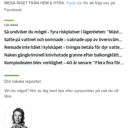
MISSA INGET FRÅN HEM & HYRA.
Tryck här
för att följa oss på
Facebook.
Läs också
Så undviker du mögel – fyra riskplatser i lägenheten: ”Måste städa bort”
Satte på vattnet och somnade – vaknade upp av översvämning hos grannen
Rensade inte hålet i kylskåpet – tvingas betala för dyr vattenskada
Naken gängkriminell knivhotade granne efter balkongklättring
Kompisdealen blev verklighet – 40 år senare: "Flera fina fördelar med att dela bostad"
Din lokala reporter
Vet du något? Hör av dig med tips eller synpunkter på vad du vill
läsa.