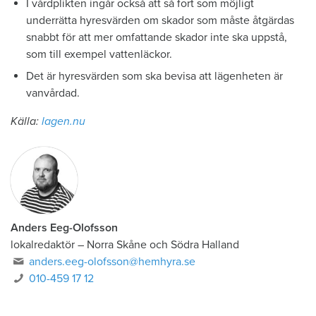
I vårdplikten ingår också att så fort som möjligt
underrätta hyresvärden om skador som måste åtgärdas
snabbt för att mer omfattande skador inte ska uppstå,
som till exempel vattenläckor.
Det är hyresvärden som ska bevisa att lägenheten är
vanvårdad.
Källa:
lagen.nu
Anders Eeg-Olofsson
lokalredaktör
–
Norra Skåne och Södra Halland
anders.eeg-olofsson@hemhyra.se
010-459 17 12