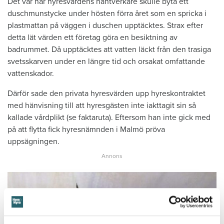
Det var när hyresvärdens hantverkare skulle byta ett
duschmunstycke under hösten förra året som en spricka i
plastmattan på väggen i duschen upptäcktes. Strax efter
detta lät värden ett företag göra en besiktning av
badrummet. Då upptäcktes att vatten läckt från den trasiga
svetsskarven under en längre tid och orsakat omfattande
vattenskador.
Därför sade den privata hyresvärden upp hyreskontraktet
med hänvisning till att hyresgästen inte iakttagit sin så
kallade vårdplikt (se faktaruta). Eftersom han inte gick med
på att flytta fick hyresnämnden i Malmö pröva
uppsägningen.