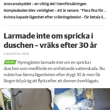
Ansvarsskyddet – en viktig del i hemförsäkringen
Kompisdealen blev verklighet – 40 år senare: "Flera fina fördelar med att dela bostad"
Kvinna kapade lägenhet efter vräkningsbeslut – får betala 50 000
Larmade inte om spricka i
duschen – vräks efter 30 år
4 AUGUSTI
KL 08:30
Hyresgästen larmade inte om en spricka i
BÅSTAD
duschen som medförde en omfattande vattenskada. Nu
måste han lämna lägenheten efter drygt 30 år men får
längre tid på sig att flytta efter att domen överklagats.