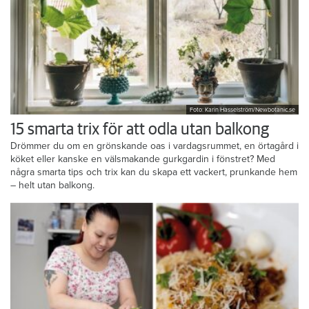
Foto: Karin Hasselström/Newbotanic.se
15 smarta trix för att odla utan balkong
Drömmer du om en grönskande oas i vardagsrummet, en örtagård i
köket eller kanske en välsmakande gurkgardin i fönstret? Med
några smarta tips och trix kan du skapa ett vackert, prunkande hem
– helt utan balkong.