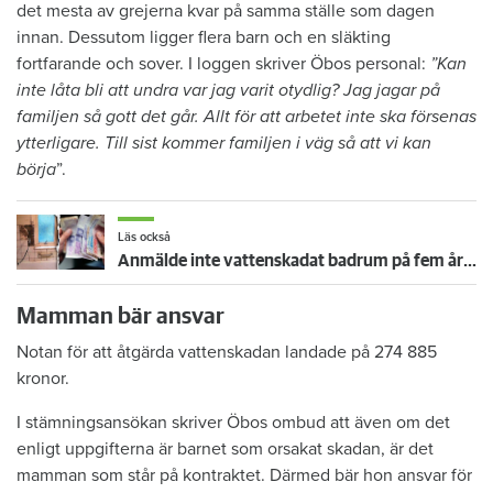
det mesta av grejerna kvar på samma ställe som dagen
innan. Dessutom ligger flera barn och en släkting
fortfarande och sover. I loggen skriver Öbos personal:
”Kan
inte låta bli att undra var jag varit otydlig? Jag jagar på
familjen så gott det går. Allt för att arbetet inte ska försenas
ytterligare. Till sist kommer familjen i väg så att vi kan
börja
”.
Läs också
Anmälde inte vattenskadat badrum på fem år – krävs på 125 000 kronor
Mamman bär ansvar
Notan för att åtgärda vattenskadan landade på 274 885
kronor.
I stämningsansökan skriver Öbos ombud att även om det
enligt uppgifterna är barnet som orsakat skadan, är det
mamman som står på kontraktet. Därmed bär hon ansvar för