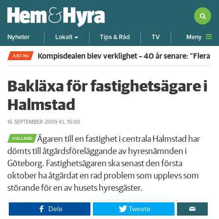
Meny
Nyheter
Lokalt
Tips & Råd
TV
Kompisdealen blev verklighet – 40 år senare: "Flera f
JUST NU
Bakläxa för fastighetsägare i
Halmstad
16 SEPTEMBER 2009
KL 15:00
​Ägaren till en fastighet i centrala Halmstad har
HALLAND
dömts till åtgärdsföreläggande av hyresnämnden i
Göteborg. Fastighetsägaren ska senast den första
oktober ha åtgärdat en rad problem som upplevs som
störande för en av husets hyresgäster.
Dela
Tweeta