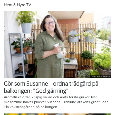
Hem & Hyra TV
Foto: Frida Ekman
Gör som Susanne – ordna trädgård på
balkongen: ”God gärning”
Aromatiska örter, krispig sallad och årets första gurkor. När
midsommar nalkas plockar Susanne Granlund allsköns grönt i den
lilla köksträdgården på balkongen.