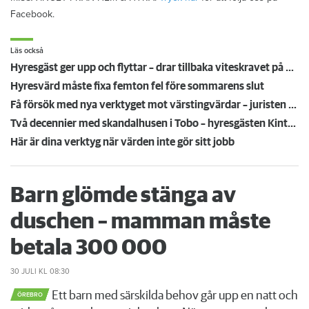
Facebook.
Läs också
Hyresgäst ger upp och flyttar – drar tillbaka viteskravet på en halv miljon kronor
Hyresvärd måste fixa femton fel före sommarens slut
Få försök med nya verktyget mot värstingvärdar – juristen som testat: "Fungerar bra"
Två decennier med skandalhusen i Tobo – hyresgästen Kintu: ”Ingen ska bo så här”
Här är dina verktyg när värden inte gör sitt jobb
Barn glömde stänga av
duschen – mamman måste
betala 300 000
30 JULI
KL 08:30
Ett barn med särskilda behov går upp en natt och
ÖREBRO