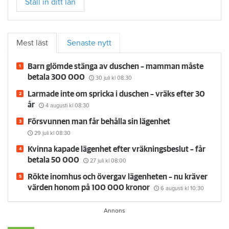
Ställ in ditt län
Mest läst
Senaste nytt
Barn glömde stänga av duschen – mamman måste
betala 300 000
30 juli
kl 08:30
Larmade inte om spricka i duschen – vräks efter 30
år
4 augusti
kl 08:30
Försvunnen man får behålla sin lägenhet
29 juli
kl 08:30
Kvinna kapade lägenhet efter vräkningsbeslut – får
betala 50 000
27 juli
kl 08:00
Rökte inomhus och övergav lägenheten – nu kräver
värden honom på 100 000 kronor
6 augusti
kl 10:30