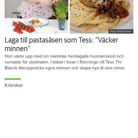
Foto: Frida Ekman
Laga till pastasåsen som Tess: ”Väcker
minnen”
Hon växte upp med sin mammas hemlagade husmanskost och
vurmade för skolmaten. I köket i trean i Rönninge vill Tess Thi
Blanck återuppväcka egna minnen och skapa nya åt sina söner.
Krönikor