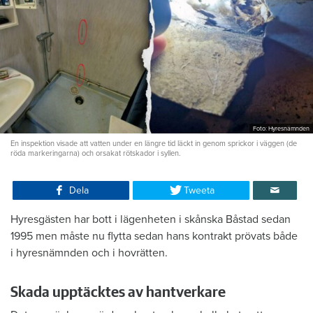
Foto: Hyresnämnden
En inspektion visade att vatten under en längre tid läckt in genom sprickor i väggen (de
röda markeringarna) och orsakat rötskador i syllen.
Dela
Tweeta
Hyresgästen har bott i lägenheten i skånska Båstad sedan
1995 men måste nu flytta sedan hans kontrakt prövats både
i hyresnämnden och i hovrätten.
Skada upptäcktes av hantverkare