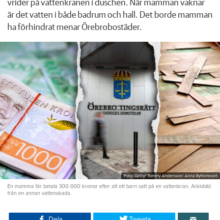
vrider på vattenkranen i duschen. När mamman vaknar
är det vatten i både badrum och hall. Det borde mamman
ha förhindrat menar Örebrobostäder.
Foto: Getty/ Tommy Andersson/ Anna Rytterbrant
En mamma får betala 300 000 kronor efter att ett barn satt på en vattenkran. Arkivbild
från en annan vattenskada.
Dela
Tweeta