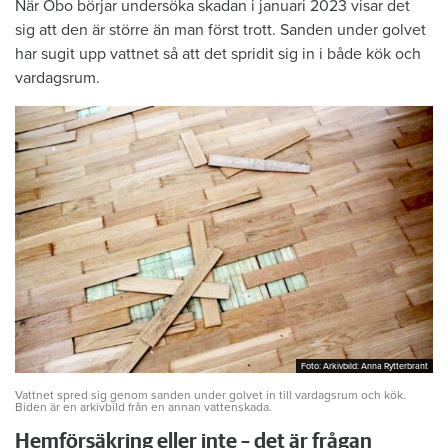
När Öbo börjar undersöka skadan i januari 2023 visar det
sig att den är större än man först trott. Sanden under golvet
har sugit upp vattnet så att det spridit sig in i både kök och
vardagsrum.
Foto: Arkivbild: Anna Rytterbrant
Foto: Arkivbild: Anna Rytterbrant
Vattnet spred sig genom sanden under golvet in till vardagsrum och kök.
Biden är en arkivbild från en annan vattenskada.
Hemförsäkring eller inte – det är frågan