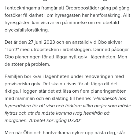
I anteckningarna framgår att Örebrobostäder gång på gång
försöker få klarhet i om hyresgästen har hemförsäkring. Allt
hyresgästen kan visa är en påminnelse om en obetald
olycksfallsförsäkring.
Det är den 27 juni 2023 och en anställd vid Öbo skriver
”Torrt!” med utropstecken i arbetsloggen. Därmed påbörjar
Öbo planeringen för att lägga nytt golv i lägenheten. Men
de stöter på problem.
Familjen bor kvar i lägenheten under renoveringen med
provisoriska golv. Det ska nu rivas för att lägga dit det
riktiga. I loggen står det att läsa om flera planeringsmöten
med mamman och en släkting till henne: ”
Hembesök hos
hyresgästen för att visa och förklara vilka grejer som måste
flyttas och att de måste komma iväg hemifrån på
morgonen. Arbetet kör igång 07.30
”.
Men när Öbo och hantverkarna dyker upp nästa dag, står