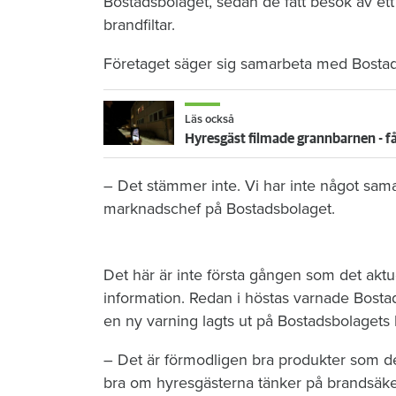
Bostadsbolaget, sedan de fått besök av ett
brandfiltar.
Företaget säger sig samarbeta med Bostad
Läs också
Hyresgäst filmade grannbarnen - får 
– Det stämmer inte. Vi har inte något sama
marknadschef på Bostadsbolaget.
Det här är inte första gången som det aktue
information. Redan i höstas varnade Bostad
en ny varning lagts ut på Bostadsbolagets
– Det är förmodligen bra produkter som de 
bra om hyresgästerna tänker på brandsäk