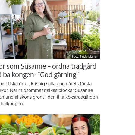
Foto: Frida Ekman
ör som Susanne – ordna trädgård
å balkongen: ”God gärning”
omatiska örter, krispig sallad och årets första
rkor. När midsommar nalkas plockar Susanne
anlund allsköns grönt i den lilla köksträdgården
 balkongen.