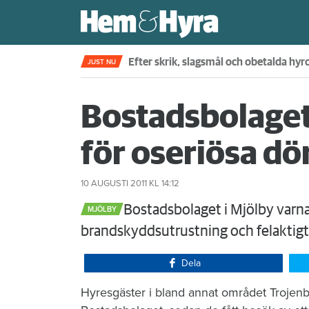
Fjärde året i rad – nu sätter skiljemän
JUST NU
Bostadsbolaget
för oseriösa dö
10 AUGUSTI 2011
KL 14:12
​Bostadsbolaget i Mjölby varnar
MJÖLBY
brandskyddsutrustning och felaktigt
Dela
​Hyresgäster i bland annat området Trojenbo