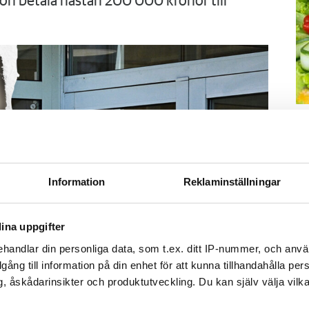
on betala nästan 200 000 kronor till
M
–
Fo
kr
Information
Reklaminställningar
kl
sp
mu
ina uppgifter
handlar din personliga data, som t.ex. ditt IP-nummer, och anv
illgång till information på din enhet för att kunna tillhandahålla pe
, åskådarinsikter och produktutveckling. Du kan själv välja vilk