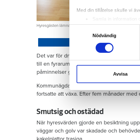
Med din tillåtelse skulle vi äve
Samla in information 
Hyresgästen lämnade lägenheten trasig och ostädad. Nu har E
Identifiera din enhet 
Samtyckesval
Ta reda på mer om hur dina pe
Nödvändig
eller dra tillbaka ditt samtyc
Dela
Det var för drygt två år sedan som kvinna
Vi använder enhetsidentifierar
till en fyrarummare i Eksjö. Flera månader
sociala medier och analysera 
påminnelser gav ingen effekt.
till de sociala medier och a
Avvisa
med annan information som du 
Kommunägda Eksjöbostäder vände sig till i
fortsatte att växa. Efter fem månader med
Smutsig och ostädad
När hyresvärden gjorde en besiktning upptäc
väggar och golv var skadade och behövde 
kakelplattor trasiga.