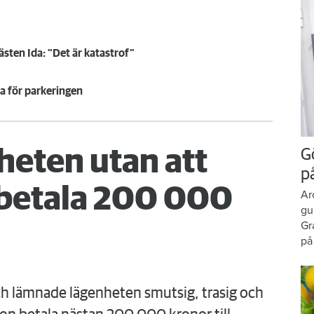
sten Ida: "Det är katastrof"
la för parkeringen
eten utan att
G
p
s betala 200 000
Ar
gu
Gr
på
ch lämnade lägenheten smutsig, trasig och