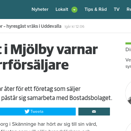
Nyheter
Lokalt
Tips & Råd
TV
R
 hyran för 172 000 hushåll
4 augusti
kl 17:55
 i Mjölby varnar
Di
Ve
rrförsäljare
sy
 åter för ett företag som säljer
 påstår sig samarbeta med Bostadsbolaget.
Tweeta
rg i Skänninge har hört av sig till sin värd,