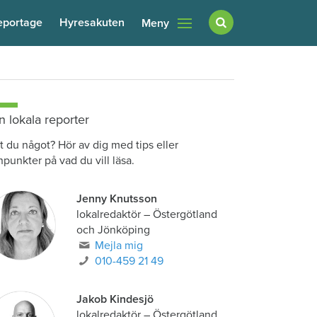
eportage
Hyresakuten
Meny
n lokala reporter
t du något? Hör av dig med tips eller
npunkter på vad du vill läsa.
Jenny Knutsson
lokalredaktör
–
Östergötland
och Jönköping
Mejla mig
010-459 21 49
Jakob Kindesjö
lokalredaktör
–
Östergötland