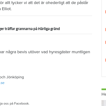
r allt tycker vi att det är ohederligt att de påstår
Elliot.
ger träffar grannarna på Härliga gränd
 har några bevis utöver vad hyresgäster muntligen
 och Jönköping
.se
H
ölja oss på Facebook.