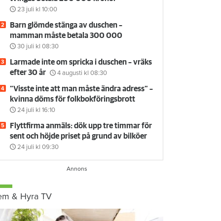
23 juli
kl 10:00
Barn glömde stänga av duschen –
mamman måste betala 300 000
30 juli
kl 08:30
Larmade inte om spricka i duschen – vräks
efter 30 år
4 augusti
kl 08:30
”Visste inte att man måste ändra adress” –
kvinna döms för folkbokföringsbrott
24 juli
kl 16:10
Flyttfirma anmäls: dök upp tre timmar för
sent och höjde priset på grund av bilköer
24 juli
kl 09:30
em & Hyra TV