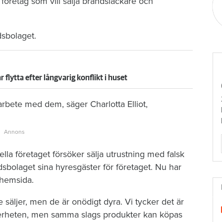
 företag som vill sälja brandsläckare och
sbolaget.
flytta efter långvarig konflikt i huset
rbete med dem, säger Charlotta Elliot,
lla företaget försöker sälja utrustning med falsk
sbolaget sina hyresgäster för företaget. Nu har
 hemsida.
säljer, men de är onödigt dyra. Vi tycker det är
erheten, men samma slags produkter kan köpas