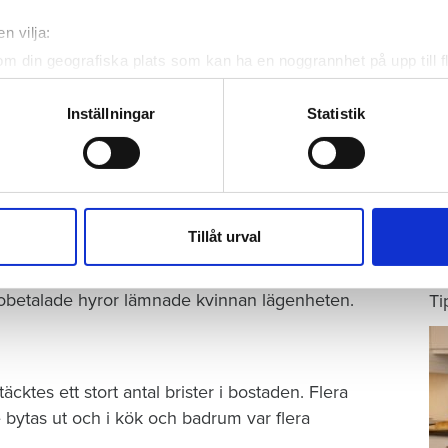
n vilja:
Foto: TT
om din geografiska plats som kan ha en noggrannhet på upp till f
ksjö tingsrätt fastställt vad hyresgästen ska betala. Arkivbild.
genom att aktivt skanna den för specifika kännetecken (fingeravt
rsonliga uppgifter behandlas och ställ in dina preferenser i
deta
Inställningar
Statistik
ke när som helst från cookie-förklaringen.
Tweeta
S
n i 30-årsåldern började komma efter med hyran
ä
e för att anpassa innehållet och annonserna till användarna, tillh
 gick utan att hon betalade och hyresvärdens
vår trafik. Vi vidarebefordrar även sådana identifierare och anna
Kn
nnons- och analysföretag som vi samarbetar med. Dessa kan i sin
mi
Tillåt urval
har tillhandahållit eller som de har samlat in när du har använt 
nkasso för att få in hyrorna men skulderna
 obetalade hyror lämnade kvinnan lägenheten.
Ti
ktes ett stort antal brister i bostaden. Flera
bytas ut och i kök och badrum var flera