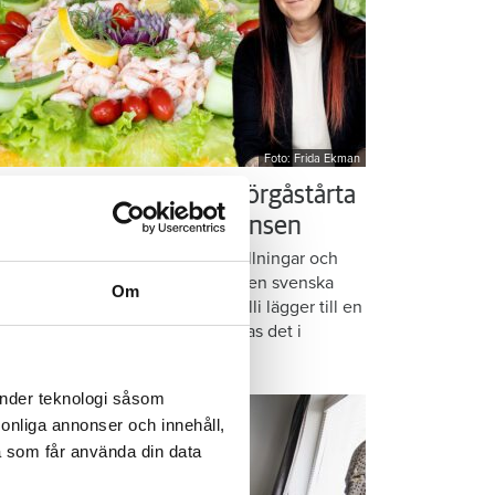
Foto: Frida Ekman
essi älskar Victorias smörgåstårta
 trots den galna ingrediensen
rmbrödsskivor i rader, krämiga fyllningar och
ispiga grönsaker. Det är basen i den svenska
Om
assikern smörgåstårta. Victoria Lalli lägger till en
ecialingrediens – och ändå vattnas det i
nnen på självaste Messi.
änder teknologi såsom
rsonliga annonser och innehåll,
a som får använda din data