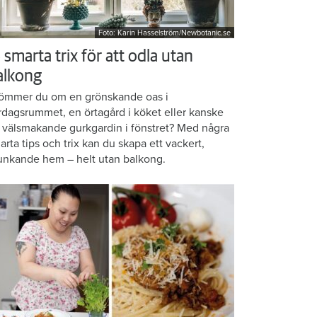
Foto: Karin Hasselström/Newbotanic.se
 smarta trix för att odla utan
alkong
ömmer du om en grönskande oas i
rdagsrummet, en örtagård i köket eller kanske
 välsmakande gurkgardin i fönstret? Med några
arta tips och trix kan du skapa ett vackert,
unkande hem – helt utan balkong.