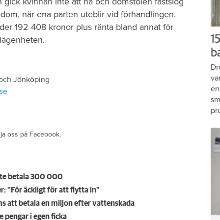
 gick kvinnan inte att nå och domstolen fastslog
dom, när ena parten uteblir vid förhandlingen.
äder 192 408 kronor plus ränta bland annat för
15
 lägenheten.
b
Dr
va
 och Jönköping
en
se
sm
pr
ölja oss på Facebook.
te betala 300 000
"För äckligt för att flytta in"
 att betala en miljon efter vattenskada
e pengar i egen ficka