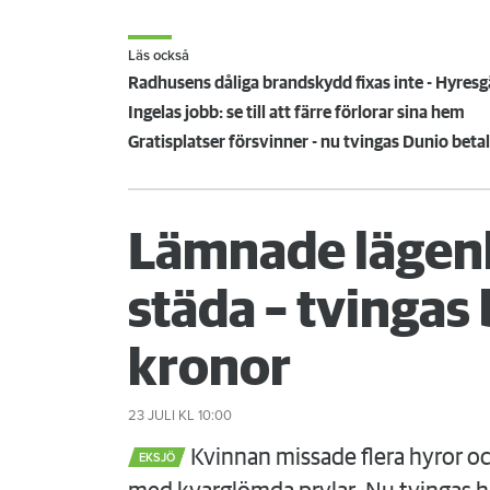
Läs också
Radhusens dåliga brandskydd fixas inte - Hyresgä
Ingelas jobb: se till att färre förlorar sina hem
Gratisplatser försvinner - nu tvingas Dunio beta
Lämnade lägenh
städa – tvinga
kronor
23 JULI
KL 10:00
Kvinnan missade flera hyror o
EKSJÖ