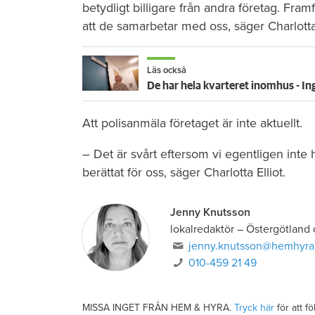
betydligt billigare från andra företag. Framfö
att de samarbetar med oss, säger Charlotta 
Läs också
De har hela kvarteret inomhus - In
Att polisanmäla företaget är inte aktuellt.
– Det är svårt eftersom vi egentligen inte
berättat för oss, säger Charlotta Elliot.
Jenny Knutsson
lokalredaktör
–
Östergötland
jenny.knutsson@hemhyra
010-459 21 49
MISSA INGET FRÅN HEM & HYRA.
Tryck här
för att f