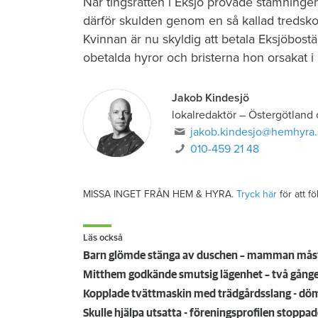
När tingsrätten i Eksjö prövade stämningen
därför skulden genom en så kallad tredsko
Kvinnan är nu skyldig att betala Eksjöbost
obetalda hyror och bristerna hon orsakat i
Jakob Kindesjö
lokalredaktör
–
Östergötland
jakob.kindesjo@hemhyra.
010-459 21 48
MISSA INGET FRÅN HEM & HYRA.
Tryck här
för att f
Läs också
Barn glömde stänga av duschen – mamman mås
Mitthem godkände smutsig lägenhet – två gånger: 
Kopplade tvättmaskin med trädgårdsslang - döms
Skulle hjälpa utsatta - föreningsprofilen stoppad