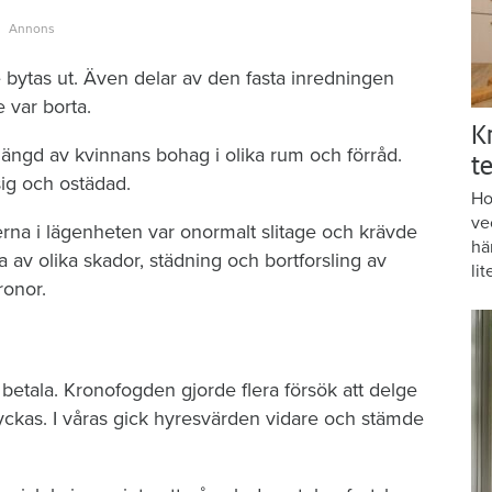
 bytas ut. Även delar av den fasta inredningen
 var borta.
K
ängd av kvinnans bohag i olika rum och förråd.
te
ig och ostädad.
Ho
ve
erna i lägenheten var onormalt slitage och krävde
hä
 av olika skador, städning och bortforsling av
lit
ronor.
 betala. Kronofogden gjorde flera försök att delge
ckas. I våras gick hyresvärden vidare och stämde