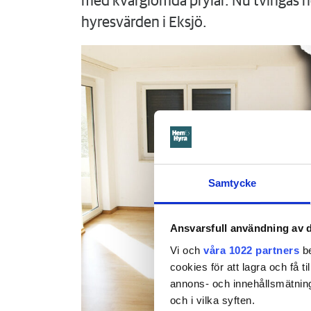
med kvarglömda prylar. Nu tvingas h
hyresvärden i Eksjö.
Samtycke
Ansvarsfull användning av d
Vi och
våra 1022 partners
be
cookies för att lagra och få t
annons- och innehållsmätning
och i vilka syften.