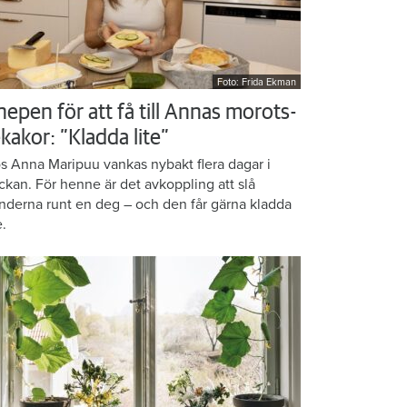
Foto: Frida Ekman
nepen för att få till Annas morots-
kakor: ”Kladda lite”
s Anna Maripuu vankas nybakt flera dagar i
ckan. För henne är det avkoppling att slå
nderna runt en deg – och den får gärna kladda
e.