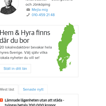
och Jönköping
Mejla mig
010-459 21 48
Hem & Hyra finns
där du bor
20 lokalredaktörer bevakar hela
hyres-Sverige. Välj själv vilka
lokala nyheter du vill se!
Ställ in ditt län
Mest läst
Senaste nytt
Lämnade lägenheten utan att städa -
tvingas betala 200 000 kronor