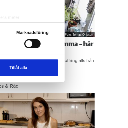
lera meter
ryck)
ljsektionen
. Du kan ändra
Marknadsföring
Foto: Tomas Ohlsson
å sparar du vatten hemma – här
r Kristins bästa tips
andahålla funktioner för
n information från din enhet
epen är enkla: ”Det är ingen uppoffring alls från
 tur kombinera informationen
n sida”, säger Kristin Rydberg.
Tillåt alla
deras tjänster.
ps & Råd