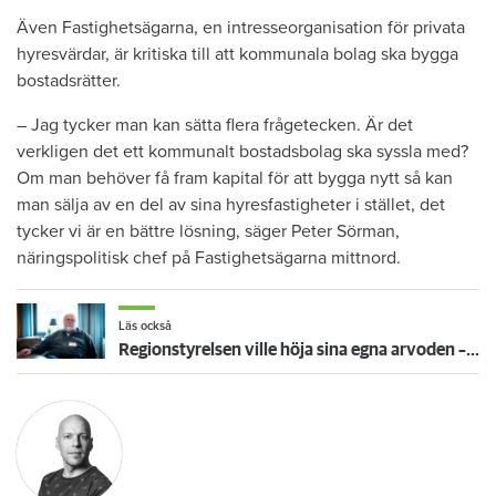
Även Fastighetsägarna, en intresseorganisation för privata
hyresvärdar, är kritiska till att kommunala bolag ska bygga
bostadsrätter.
– Jag tycker man kan sätta flera frågetecken. Är det
verkligen det ett kommunalt bostadsbolag ska syssla med?
Om man behöver få fram kapital för att bygga nytt så kan
man sälja av en del av sina hyresfastigheter i stället, det
tycker vi är en bättre lösning, säger Peter Sörman,
näringspolitisk chef på Fastighetsägarna mittnord.
Läs också
Regionstyrelsen ville höja sina egna arvoden – ombuden sa nej: "Det finns inte i min värld"