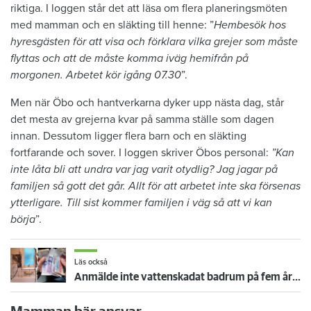
riktiga. I loggen står det att läsa om flera planeringsmöten
med mamman och en släkting till henne: ”
Hembesök hos
hyresgästen för att visa och förklara vilka grejer som måste
flyttas och att de måste komma iväg hemifrån på
morgonen. Arbetet kör igång 07.30
”.
Men när Öbo och hantverkarna dyker upp nästa dag, står
det mesta av grejerna kvar på samma ställe som dagen
innan. Dessutom ligger flera barn och en släkting
fortfarande och sover. I loggen skriver Öbos personal:
”Kan
inte låta bli att undra var jag varit otydlig? Jag jagar på
familjen så gott det går. Allt för att arbetet inte ska försenas
ytterligare. Till sist kommer familjen i väg så att vi kan
börja
”.
Läs också
Anmälde inte vattenskadat badrum på fem år – krävs på 125 000 kronor