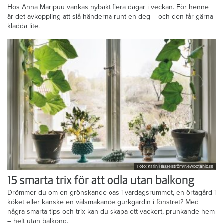
Hos Anna Maripuu vankas nybakt flera dagar i veckan. För henne
är det avkoppling att slå händerna runt en deg – och den får gärna
kladda lite.
Foto: Karin Hasselström/Newbotanic.se
15 smarta trix för att odla utan balkong
Drömmer du om en grönskande oas i vardagsrummet, en örtagård i
köket eller kanske en välsmakande gurkgardin i fönstret? Med
några smarta tips och trix kan du skapa ett vackert, prunkande hem
– helt utan balkong.