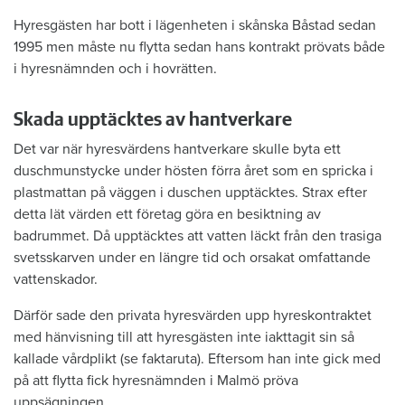
Hyresgästen har bott i lägenheten i skånska Båstad sedan
1995 men måste nu flytta sedan hans kontrakt prövats både
i hyresnämnden och i hovrätten.
Skada upptäcktes av hantverkare
Det var när hyresvärdens hantverkare skulle byta ett
duschmunstycke under hösten förra året som en spricka i
plastmattan på väggen i duschen upptäcktes. Strax efter
detta lät värden ett företag göra en besiktning av
badrummet. Då upptäcktes att vatten läckt från den trasiga
svetsskarven under en längre tid och orsakat omfattande
vattenskador.
Därför sade den privata hyresvärden upp hyreskontraktet
med hänvisning till att hyresgästen inte iakttagit sin så
kallade vårdplikt (se faktaruta). Eftersom han inte gick med
på att flytta fick hyresnämnden i Malmö pröva
uppsägningen.