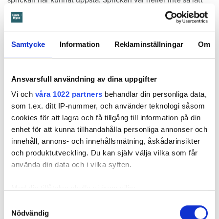
att upptäcka, menar han.
Tyckte inte renovering var nödvändig
Samtycke
Information
Reklaminställningar
Om
Värden har en annan uppfattning, och påpekar att företaget
redan 2024 vände sig till hyresgästen med ett erbjudande
om att renovera hela lägenheten. Men då svarade
Ansvarsfull användning av dina uppgifter
hyresgästen att både kök och badrum var i funktionellt
Vi och
våra 1022 partners
behandlar din personliga data,
skick, och att det inte fanns behov av någon renovering.
som t.ex. ditt IP-nummer, och använder teknologi såsom
Hade hyresgästen redan då varnat om sprickan hade
cookies för att lagra och få tillgång till information på din
skadorna inte blivit lika omfattande och dyra att åtgärda,
enhet för att kunna tillhandahålla personliga annonser och
menar värden.
innehåll, annons- och innehållsmätning, åskådarinsikter
och produktutveckling. Du kan själv välja vilka som får
Hyresnämnden
gick på värdens linje och beslutade att
använda din data och i vilka syften.
kontraktet skulle upphöra från sista januari 2026.
Hyresgästen borde med tanke på att sprickan var så stor
Med din tillåtelse skulle vi även vilja:
som den var och satt där den satt ha insett att den kunde
Samla in information om din geografiska plats
medföra större problem, menar hyresnämnden.
Samtyckesval
Nödvändig
som kan ha en noggrannhet på upp till flera meter