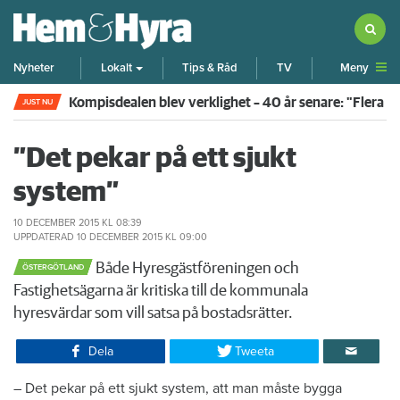
Meny
Nyheter
Lokalt
Tips & Råd
TV
Kompisdealen blev verklighet – 40 år senare: "Flera f
JUST NU
”Det pekar på ett sjukt
system”
10 DECEMBER 2015
KL 08:39
UPPDATERAD
10 DECEMBER 2015
KL 09:00
Både Hyresgästföreningen och
ÖSTERGÖTLAND
Fastighetsägarna är kritiska till de kommunala
hyresvärdar som vill satsa på bostadsrätter.
Dela
Tweeta
– Det pekar på ett sjukt system, att man måste bygga