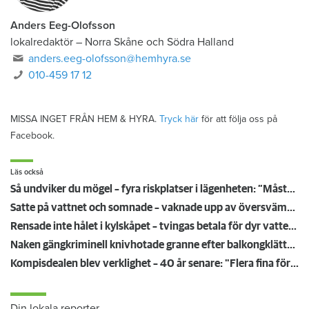
Anders Eeg-Olofsson
lokalredaktör
–
Norra Skåne och Södra Halland
anders.eeg-olofsson@hemhyra.se
010-459 17 12
MISSA INGET FRÅN HEM & HYRA.
Tryck här
för att följa oss på
Facebook.
Läs också
Så undviker du mögel – fyra riskplatser i lägenheten: ”Måste städa bort”
Satte på vattnet och somnade – vaknade upp av översvämning hos grannen
Rensade inte hålet i kylskåpet – tvingas betala för dyr vattenskada
Naken gängkriminell knivhotade granne efter balkongklättring
Kompisdealen blev verklighet – 40 år senare: "Flera fina fördelar med att dela bostad"
Din lokala reporter