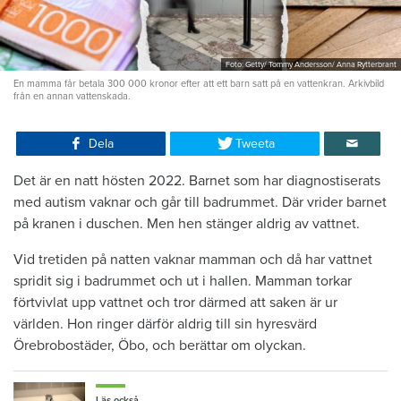
Foto: Getty/ Tommy Andersson/ Anna Rytterbrant
En mamma får betala 300 000 kronor efter att ett barn satt på en vattenkran. Arkivbild
från en annan vattenskada.
Dela
Tweeta
Det är en natt hösten 2022. Barnet som har diagnostiserats
med autism vaknar och går till badrummet. Där vrider barnet
på kranen i duschen. Men hen stänger aldrig av vattnet.
Vid tretiden på natten vaknar mamman och då har vattnet
spridit sig i badrummet och ut i hallen. Mamman torkar
förtvivlat upp vattnet och tror därmed att saken är ur
världen. Hon ringer därför aldrig till sin hyresvärd
Örebrobostäder, Öbo, och berättar om olyckan.
Läs också