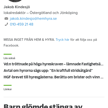
Jakob Kindesjö
lokalredaktör
–
Östergötland och Jönköping
jakob.kindesjo@hemhyra.se
010-459 21 48
MISSA INGET FRÅN HEM & HYRA.
Tryck här
för att följa oss på
Facebook.
Läs också
Vd:n tröttnade på höga hyreskraven – lämnade Fastighetsägarna: "Många positiva reaktioner"
Avtal om hyrorna sägs upp: ”En kraftfull stridsåtgärd”
HGF-brevet till hyresgästerna: Berätta om brister och vinn ett presentkort på Ica!
Länkar
Barn glömde stänga av