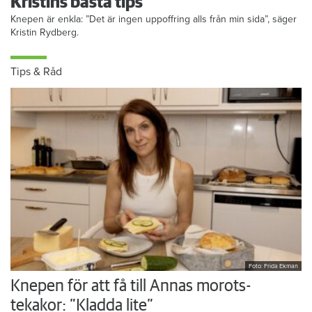
Kristins bästa tips
Knepen är enkla: ”Det är ingen uppoffring alls från min sida”, säger
Kristin Rydberg.
Tips & Råd
Foto: Frida Ekman
Knepen för att få till Annas morots-
tekakor: ”Kladda lite”