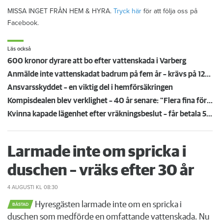
MISSA INGET FRÅN HEM & HYRA.
Tryck här
för att följa oss på
Facebook.
Läs också
600 kronor dyrare att bo efter vattenskada i Varberg
Anmälde inte vattenskadat badrum på fem år – krävs på 125 000 kronor
Ansvarsskyddet – en viktig del i hemförsäkringen
Kompisdealen blev verklighet – 40 år senare: "Flera fina fördelar med att dela bostad"
Kvinna kapade lägenhet efter vräkningsbeslut – får betala 50 000
Larmade inte om spricka i
duschen – vräks efter 30 år
4 AUGUSTI
KL 08:30
Hyresgästen larmade inte om en spricka i
BÅSTAD
duschen som medförde en omfattande vattenskada. Nu