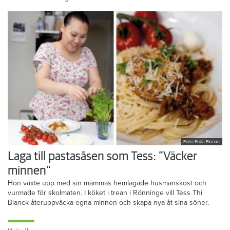
Foto: Frida Ekman
Laga till pastasåsen som Tess: ”Väcker
minnen”
Hon växte upp med sin mammas hemlagade husmanskost och
vurmade för skolmaten. I köket i trean i Rönninge vill Tess Thi
Blanck återuppväcka egna minnen och skapa nya åt sina söner.