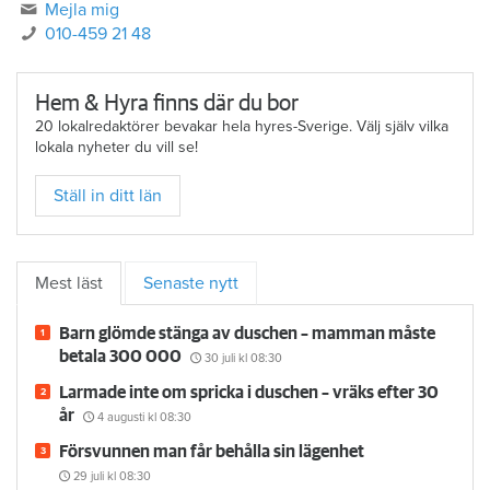
Mejla mig
010-459 21 48
Hem & Hyra finns där du bor
20 lokalredaktörer bevakar hela hyres-Sverige. Välj själv vilka
lokala nyheter du vill se!
Ställ in ditt län
Mest läst
Senaste nytt
Barn glömde stänga av duschen – mamman måste
betala 300 000
30 juli
kl 08:30
Larmade inte om spricka i duschen – vräks efter 30
år
4 augusti
kl 08:30
Försvunnen man får behålla sin lägenhet
29 juli
kl 08:30