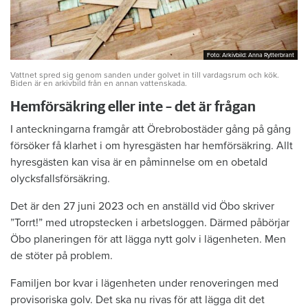
Foto: Arkivbild: Anna Rytterbrant
Foto: Arkivbild: Anna Rytterbrant
Vattnet spred sig genom sanden under golvet in till vardagsrum och kök.
Biden är en arkivbild från en annan vattenskada.
Hemförsäkring eller inte – det är frågan
I anteckningarna framgår att Örebrobostäder gång på gång
försöker få klarhet i om hyresgästen har hemförsäkring. Allt
hyresgästen kan visa är en påminnelse om en obetald
olycksfallsförsäkring.
Det är den 27 juni 2023 och en anställd vid Öbo skriver
”Torrt!” med utropstecken i arbetsloggen. Därmed påbörjar
Öbo planeringen för att lägga nytt golv i lägenheten. Men
de stöter på problem.
Familjen bor kvar i lägenheten under renoveringen med
provisoriska golv. Det ska nu rivas för att lägga dit det