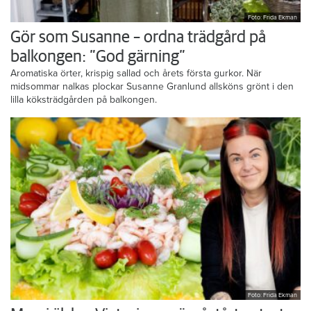
Foto: Frida Ekman
Gör som Susanne – ordna trädgård på
balkongen: ”God gärning”
Aromatiska örter, krispig sallad och årets första gurkor. När
midsommar nalkas plockar Susanne Granlund allsköns grönt i den
lilla köksträdgården på balkongen.
Foto: Frida Ekman