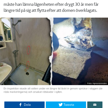
måste han lämna lägenheten efter drygt 30 år men får
längre tid på sig att flytta efter att domen överklagats.
Foto: Hyresnämnden
En inspektion visade att vatten under en längre tid läckt in genom sprickor i väggen (de
röda markeringarna) och orsakat rötskador i syllen.
Dela
Tweeta