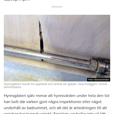
Foto: Hyresnämnden
Foto: Hyresnämnden
Hyresgästen borde ha upptäckt och larmat om glipan i duschväggen, menar
domstolarna.
Hyresgästen själv menar att hyresvärden under hela den tid
han bott där varken gjort några inspektioner eller något
underhåll av badrummet, och att det är anledningen till att
sprickan har kunnat uppstå. Sprickan var heller inte så lätt