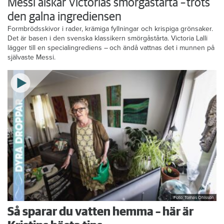
Messi älskar Victorias smörgåstårta – trots
den galna ingrediensen
Formbrödsskivor i rader, krämiga fyllningar och krispiga grönsaker.
Det är basen i den svenska klassikern smörgåstårta. Victoria Lalli
lägger till en specialingrediens – och ändå vattnas det i munnen på
självaste Messi.
Foto: Tomas Ohlsson
Så sparar du vatten hemma – här är