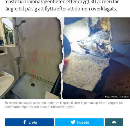
måste han lämna lägenheten efter drygt 30 år men får
längre tid på sig att flytta efter att domen överklagats.
Foto: Hyresnämnden
En inspektion visade att vatten under en längre tid läckt in genom sprickor i väggen (de
röda markeringarna) och orsakat rötskador i syllen.
Dela
Tweeta