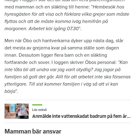
med mamman och en släkting till henne: ”
Hembesök hos
hyresgästen för att visa och förklara vilka grejer som måste
flyttas och att de måste komma iväg hemifrån på
morgonen. Arbetet kör igång 07.30
”.
Men när Öbo och hantverkarna dyker upp nästa dag, står
det mesta av grejerna kvar på samma ställe som dagen
innan. Dessutom ligger flera barn och en släkting
fortfarande och sover. I loggen skriver Öbos personal:
”Kan
inte låta bli att undra var jag varit otydlig? Jag jagar på
familjen så gott det går. Allt för att arbetet inte ska försenas
ytterligare. Till sist kommer familjen i väg så att vi kan
börja
”.
Läs också
Anmälde inte vattenskadat badrum på fem år – krävs på 125 000 kronor
Mamman bär ansvar