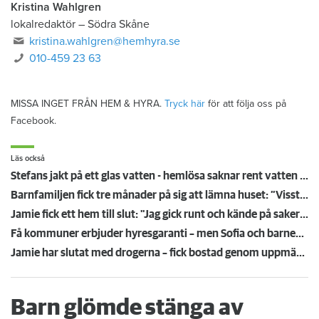
Kristina Wahlgren
lokalredaktör
–
Södra Skåne
kristina.wahlgren@hemhyra.se
010-459 23 63
MISSA INGET FRÅN HEM & HYRA.
Tryck här
för att följa oss på
Facebook.
Läs också
Stefans jakt på ett glas vatten - hemlösa saknar rent vatten trots EU-krav
Barnfamiljen fick tre månader på sig att lämna huset: ”Visste inte att man fick göra så”
Jamie fick ett hem till slut: "Jag gick runt och kände på saker för att försäkra mig om att det var mitt"
Få kommuner erbjuder hyresgaranti – men Sofia och barnen fick hjälp att bo kvar: "Jag hade tur"
Jamie har slutat med drogerna – fick bostad genom uppmärksammat Facebook-inlägg: ”Behövde göra något åt min situation”
Barn glömde stänga av