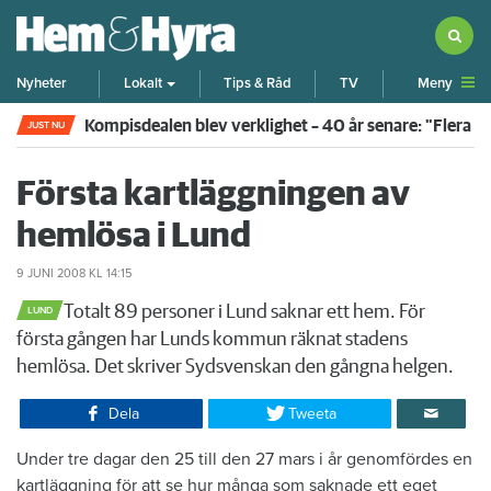
Meny
Nyheter
Lokalt
Tips & Råd
TV
Kompisdealen blev verklighet – 40 år senare: "Flera f
JUST NU
Första kartläggningen av
hemlösa i Lund
9 JUNI 2008
KL 14:15
​Totalt 89 personer i Lund saknar ett hem. För
LUND
första gången har Lunds kommun räknat stadens
hemlösa. Det skriver Sydsvenskan den gångna helgen.
Dela
Tweeta
​Under tre dagar den 25 till den 27 mars i år genomfördes en
kartläggning för att se hur många som saknade ett eget