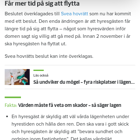
Får mer tid på sig att flytta
Beslutet överklagades till
Svea hovrätt
som nu har kommit
med ett beslut. Den enda ändringen är att hyresgästen får
längre tid på sig att flytta – något som hyresvärden inför
domen sagt sig villig att gå med på. Innan 2 november i år
ska hyresgästen ha flyttat ut.
Svea hovrätts beslut kan inte överklagas.
Läs också
Så undviker du mögel – fyra riskplatser i lägenheten: ”Måste städa bort”
Fakta:
Värden måste få veta om skador – så säger lagen
En hyresgäst är skyldig att väl vårda lägenheten under
hyrestiden och hålla den ren. Den ska vara i gott skick
och hyresgästen är skyldig att ”bevara sundhet och
ordning inom fastigheten”. Det kallas vårdplikt.