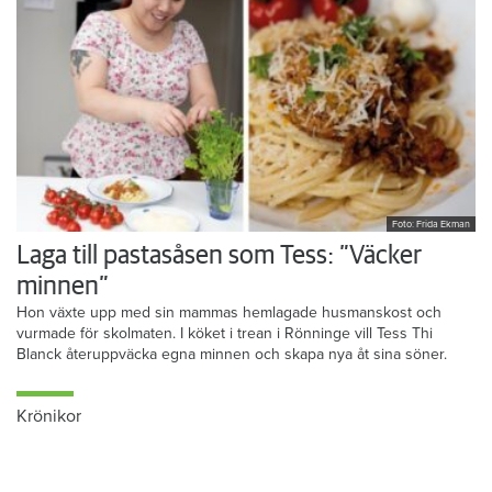
Foto: Frida Ekman
Laga till pastasåsen som Tess: ”Väcker
minnen”
Hon växte upp med sin mammas hemlagade husmanskost och
vurmade för skolmaten. I köket i trean i Rönninge vill Tess Thi
Blanck återuppväcka egna minnen och skapa nya åt sina söner.
Krönikor