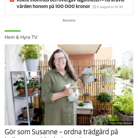
Rökte inomhus och övergav lägenheten – nu kräver
värden honom på 100 000 kronor
6 augusti
kl 10:30
Hem & Hyra TV
Foto: Frida Ekman
Gör som Susanne – ordna trädgård på