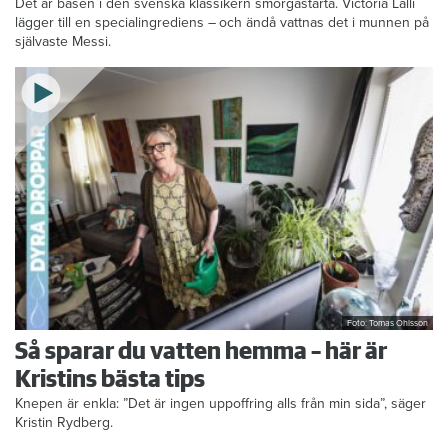
Det är basen i den svenska klassikern smörgåstårta. Victoria Lalli
lägger till en specialingrediens – och ändå vattnas det i munnen på
självaste Messi.
Foto: Tomas Ohlsson
Så sparar du vatten hemma – här är
Kristins bästa tips
Knepen är enkla: ”Det är ingen uppoffring alls från min sida”, säger
Kristin Rydberg.