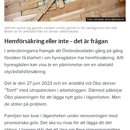
Foto: Arkivbild: Anna Rytterbrant
Foto: Arkivbild: Anna Rytterbrant
Vattnet spred sig genom sanden under golvet in till vardagsrum och kök.
Biden är en arkivbild från en annan vattenskada.
Hemförsäkring eller inte – det är frågan
I anteckningarna framgår att Örebrobostäder gång på gång
försöker få klarhet i om hyresgästen har hemförsäkring. Allt
hyresgästen kan visa är en påminnelse om en obetald
olycksfallsförsäkring.
Det är den 27 juni 2023 och en anställd vid Öbo skriver
”Torrt!” med utropstecken i arbetsloggen. Därmed påbörjar
Öbo planeringen för att lägga nytt golv i lägenheten. Men
de stöter på problem.
Familjen bor kvar i lägenheten under renoveringen med
provisoriska golv. Det ska nu rivas för att lägga dit det
riktiga. I loggen står det att läsa om flera planeringsmöten