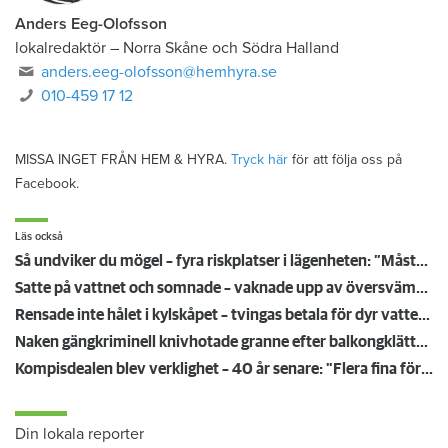
Anders Eeg-Olofsson
lokalredaktör
–
Norra Skåne och Södra Halland
anders.eeg-olofsson@hemhyra.se
010-459 17 12
MISSA INGET FRÅN HEM & HYRA.
Tryck här
för att följa oss på
Facebook.
Läs också
Så undviker du mögel – fyra riskplatser i lägenheten: ”Måste städa bort”
Satte på vattnet och somnade – vaknade upp av översvämning hos grannen
Rensade inte hålet i kylskåpet – tvingas betala för dyr vattenskada
Naken gängkriminell knivhotade granne efter balkongklättring
Kompisdealen blev verklighet – 40 år senare: "Flera fina fördelar med att dela bostad"
Din lokala reporter