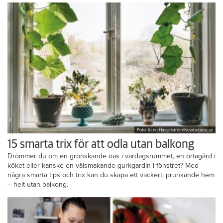
Foto: Karin Hasselström/Newbotanic.se
15 smarta trix för att odla utan balkong
Drömmer du om en grönskande oas i vardagsrummet, en örtagård i
köket eller kanske en välsmakande gurkgardin i fönstret? Med
några smarta tips och trix kan du skapa ett vackert, prunkande hem
– helt utan balkong.