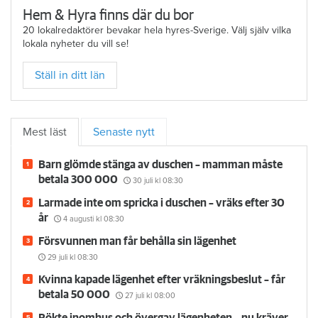
Hem & Hyra finns där du bor
20 lokalredaktörer bevakar hela hyres-Sverige. Välj själv vilka
lokala nyheter du vill se!
Ställ in ditt län
Mest läst
Senaste nytt
Barn glömde stänga av duschen – mamman måste
betala 300 000
30 juli
kl 08:30
Larmade inte om spricka i duschen – vräks efter 30
år
4 augusti
kl 08:30
Försvunnen man får behålla sin lägenhet
29 juli
kl 08:30
Kvinna kapade lägenhet efter vräkningsbeslut – får
betala 50 000
27 juli
kl 08:00