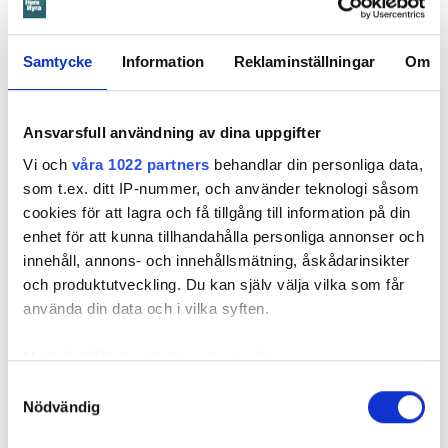
Samtycke
Information
Reklaminställningar
Om
Ansvarsfull användning av dina uppgifter
Vi och
våra 1022 partners
behandlar din personliga data,
som t.ex. ditt IP-nummer, och använder teknologi såsom
cookies för att lagra och få tillgång till information på din
enhet för att kunna tillhandahålla personliga annonser och
innehåll, annons- och innehållsmätning, åskådarinsikter
och produktutveckling. Du kan själv välja vilka som får
Foto: Hyresnämnden
Foto: Hyresnämnden
använda din data och i vilka syften.
Hyresgästen borde ha upptäckt och larmat om glipan i duschväggen, menar
domstolarna.
Med din tillåtelse skulle vi även vilja:
Hyresgästen själv menar att hyresvärden under hela den tid
Samla in information om din geografiska plats
han bott där varken gjort några inspektioner eller något
Samtyckesval
Nödvändig
som kan ha en noggrannhet på upp till flera meter
underhåll av badrummet, och att det är anledningen till att
Identifiera din enhet genom att aktivt skanna den
sprickan har kunnat uppstå. Sprickan var heller inte så lätt