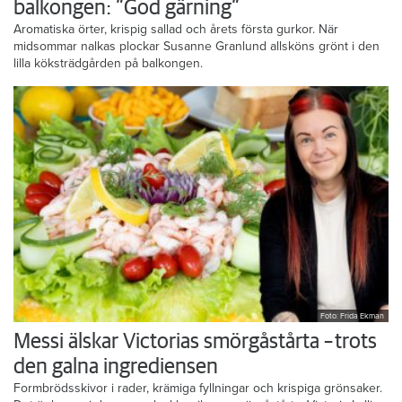
balkongen: ”God gärning”
Aromatiska örter, krispig sallad och årets första gurkor. När
midsommar nalkas plockar Susanne Granlund allsköns grönt i den
lilla köksträdgården på balkongen.
Foto: Frida Ekman
Messi älskar Victorias smörgåstårta – trots
den galna ingrediensen
Formbrödsskivor i rader, krämiga fyllningar och krispiga grönsaker.