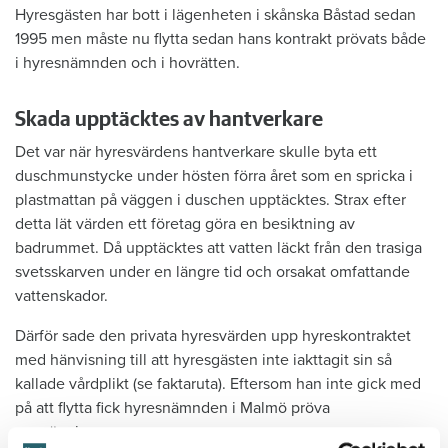
Hyresgästen har bott i lägenheten i skånska Båstad sedan
1995 men måste nu flytta sedan hans kontrakt prövats både
i hyresnämnden och i hovrätten.
Skada upptäcktes av hantverkare
Det var när hyresvärdens hantverkare skulle byta ett
duschmunstycke under hösten förra året som en spricka i
plastmattan på väggen i duschen upptäcktes. Strax efter
detta lät värden ett företag göra en besiktning av
badrummet. Då upptäcktes att vatten läckt från den trasiga
svetsskarven under en längre tid och orsakat omfattande
vattenskador.
Därför sade den privata hyresvärden upp hyreskontraktet
med hänvisning till att hyresgästen inte iakttagit sin så
kallade vårdplikt (se faktaruta). Eftersom han inte gick med
på att flytta fick hyresnämnden i Malmö pröva
uppsägningen.