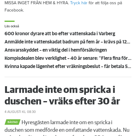
MISSA INGET FRÅN HEM & HYRA.
Tryck här
för att följa oss på
Facebook.
Läs också
600 kronor dyrare att bo efter vattenskada i Varberg
Anmälde inte vattenskadat badrum på fem år – krävs på 125 000 kronor
Ansvarsskyddet – en viktig del i hemförsäkringen
Kompisdealen blev verklighet – 40 år senare: "Flera fina fördelar med att dela bostad"
Kvinna kapade lägenhet efter vräkningsbeslut – får betala 50 000
Larmade inte om spricka i
duschen – vräks efter 30 år
4 AUGUSTI
KL 08:30
Hyresgästen larmade inte om en spricka i
BÅSTAD
duschen som medförde en omfattande vattenskada. Nu