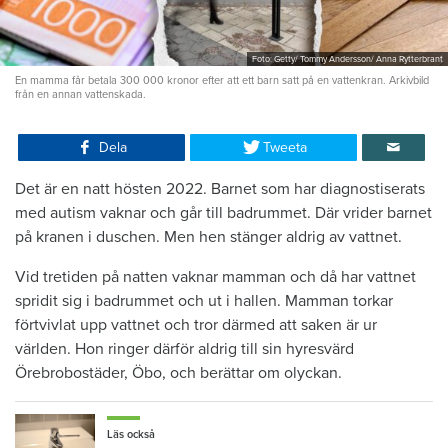
Foto: Getty/ Tommy Andersson/ Anna Rytterbrant
En mamma får betala 300 000 kronor efter att ett barn satt på en vattenkran. Arkivbild
från en annan vattenskada.
Dela
Tweeta
Det är en natt hösten 2022. Barnet som har diagnostiserats
med autism vaknar och går till badrummet. Där vrider barnet
på kranen i duschen. Men hen stänger aldrig av vattnet.
Vid tretiden på natten vaknar mamman och då har vattnet
spridit sig i badrummet och ut i hallen. Mamman torkar
förtvivlat upp vattnet och tror därmed att saken är ur
världen. Hon ringer därför aldrig till sin hyresvärd
Örebrobostäder, Öbo, och berättar om olyckan.
Läs också