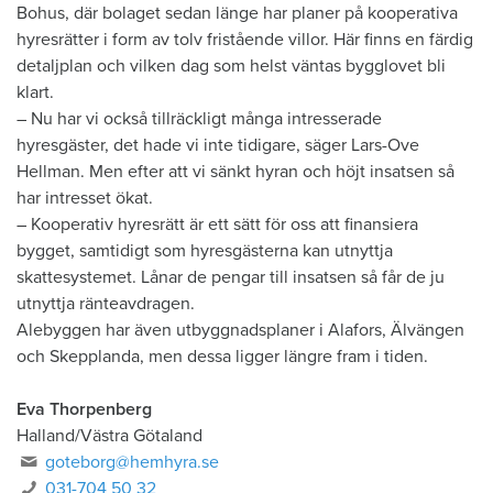
Bohus, där bolaget sedan länge har planer på kooperativa
hyresrätter i form av tolv fristående villor. Här finns en färdig
detaljplan och vilken dag som helst väntas bygglovet bli
klart.
– Nu har vi också tillräckligt många intresserade
hyresgäster, det hade vi inte tidigare, säger Lars-Ove
Hellman. Men efter att vi sänkt hyran och höjt insatsen så
har intresset ökat.
– Kooperativ hyresrätt är ett sätt för oss att finansiera
bygget, samtidigt som hyresgästerna kan utnyttja
skattesystemet. Lånar de pengar till insatsen så får de ju
utnyttja ränteavdragen.
Alebyggen har även utbyggnadsplaner i Alafors, Älvängen
och Skepplanda, men dessa ligger längre fram i tiden.
Eva Thorpenberg
Halland/Västra Götaland
goteborg@hemhyra.se
031-704 50 32