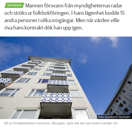
Mannen försvann från myndigheternas radar
GÖTEBORG
och ströks ur folkbokföringen. I hans lägenhet bodde 15
andra personer i olika omgångar. Men när värden ville
riva hans kontrakt dök han upp igen.
Foto: AnnaKarin Löwendahl
Ett av Familjebostäders hyreshus i Bergsjön, dock inte det som texten handlar om.