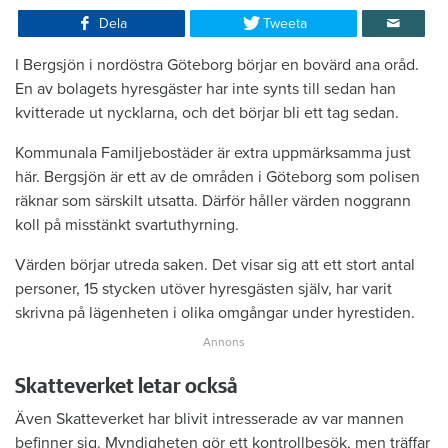
Dela
Tweeta
I Bergsjön i nordöstra Göteborg börjar en bovärd ana oråd.
En av bolagets hyresgäster har inte synts till sedan han
kvitterade ut nycklarna, och det börjar bli ett tag sedan.
Kommunala Familjebostäder är extra uppmärksamma just
här. Bergsjön är ett av de områden i Göteborg som polisen
räknar som särskilt utsatta. Därför håller värden noggrann
koll på misstänkt svartuthyrning.
Värden börjar utreda saken. Det visar sig att ett stort antal
personer, 15 stycken utöver hyresgästen själv, har varit
skrivna på lägenheten i olika omgångar under hyrestiden.
Skatteverket letar också
Även Skatteverket har blivit intresserade av var mannen
befinner sig. Myndigheten gör ett kontrollbesök, men träffar