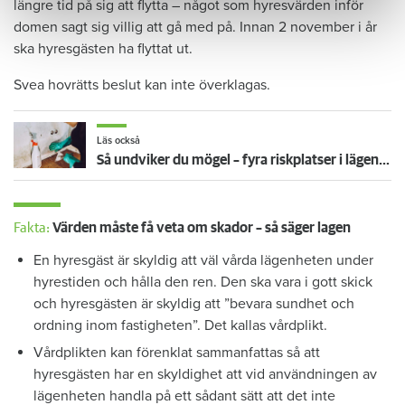
längre tid på sig att flytta – något som hyresvärden inför
domen sagt sig villig att gå med på. Innan 2 november i år
ska hyresgästen ha flyttat ut.
Svea hovrätts beslut kan inte överklagas.
Läs också
Så undviker du mögel – fyra riskplatser i lägenheten: ”Måste städa bort”
Fakta:
Värden måste få veta om skador – så säger lagen
En hyresgäst är skyldig att väl vårda lägenheten under
hyrestiden och hålla den ren. Den ska vara i gott skick
och hyresgästen är skyldig att ”bevara sundhet och
ordning inom fastigheten”. Det kallas vårdplikt.
Vårdplikten kan förenklat sammanfattas så att
hyresgästen har en skyldighet att vid användningen av
lägenheten handla på ett sådant sätt att det inte