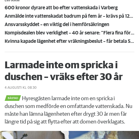
Läs också
600 kronor dyrare att bo efter vattenskada i Varberg
Anmälde inte vattenskadat badrum på fem år – krävs på 125 000 kronor
Ansvarsskyddet – en viktig del i hemförsäkringen
Kompisdealen blev verklighet – 40 år senare: "Flera fina fördelar med att dela bostad"
Kvinna kapade lägenhet efter vräkningsbeslut – får betala 50 000
Larmade inte om spricka i
duschen – vräks efter 30 år
4 AUGUSTI
KL 08:30
Hyresgästen larmade inte om en spricka i
BÅSTAD
duschen som medförde en omfattande vattenskada. Nu
måste han lämna lägenheten efter drygt 30 år men får
längre tid på sig att flytta efter att domen överklagats.