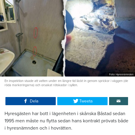
Foto: Hyresnämnden
En inspektion visade att vatten under en längre tid läckt in genom sprickor i väggen (de
röda markeringarna) och orsakat rötskador i syllen.
Dela
Tweeta
Hyresgästen har bott i lägenheten i skånska Båstad sedan
1995 men måste nu flytta sedan hans kontrakt prövats både
i hyresnämnden och i hovrätten.