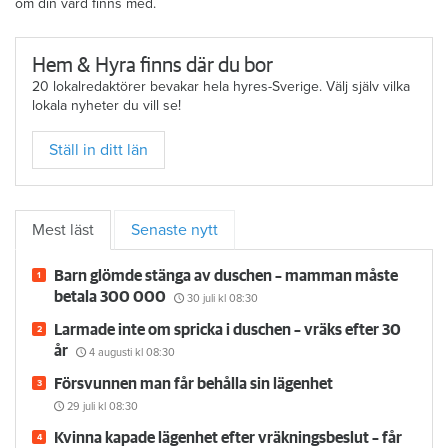
om din värd finns med.
Hem & Hyra finns där du bor
20 lokalredaktörer bevakar hela hyres-Sverige. Välj själv vilka
lokala nyheter du vill se!
Ställ in ditt län
Mest läst
Senaste nytt
Barn glömde stänga av duschen – mamman måste
betala 300 000
30 juli
kl 08:30
Larmade inte om spricka i duschen – vräks efter 30
år
4 augusti
kl 08:30
Försvunnen man får behålla sin lägenhet
29 juli
kl 08:30
Kvinna kapade lägenhet efter vräkningsbeslut – får