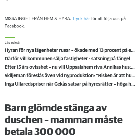
MISSA INGET FRÅN HEM & HYRA.
Tryck här
för att följa oss på
Facebook.
Läs också
Hyran för nya lägenheter rusar – ökade med 13 procent på ett år
Därför vill kommunen sälja fastigheter - satsning på fängelse kan ge inflyttning
Efter 15 års ovisshet – nu vill Uppsalahem riva Annikas hus: "Är det skrämskott igen?”
Skiljeman föreslås även vid nyproduktion: "Risken är att husen inte byggs"
Inga Ullaredspriser när Gekås satsar på hyresrätter – höga hyror ger svalt intresse
Barn glömde stänga av
duschen – mamman måste
betala 300 000