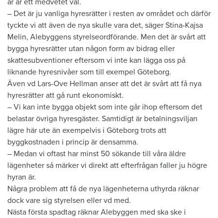
år är ett medvetet val.
– Det är ju vanliga hyresrätter i resten av området och därför
tyckte vi att även de nya skulle vara det, säger Stina-Kajsa
Melin, Alebyggens styrelseordförande. Men det är svårt att
bygga hyresrätter utan någon form av bidrag eller
skattesubventioner eftersom vi inte kan lägga oss på
liknande hyresnivåer som till exempel Göteborg.
Även vd Lars-Ove Hellman anser att det är svårt att få nya
hyresrätter att gå runt ekonomiskt.
– Vi kan inte bygga objekt som inte går ihop eftersom det
belastar övriga hyresgäster. Samtidigt är betalningsviljan
lägre här ute än exempelvis i Göteborg trots att
byggkostnaden i princip är densamma.
– Medan vi oftast har minst 50 sökande till våra äldre
lägenheter så märker vi direkt att efterfrågan faller ju högre
hyran är.
Några problem att få de nya lägenheterna uthyrda räknar
dock vare sig styrelsen eller vd med.
Nästa första spadtag räknar Alebyggen med ska ske i