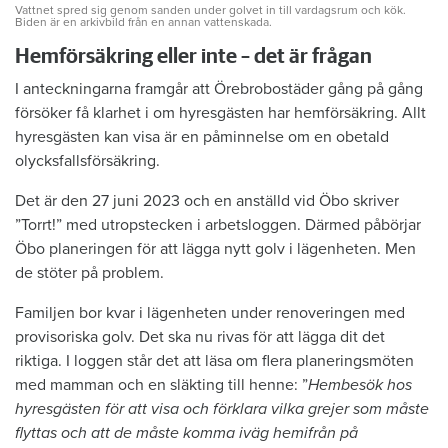
Vattnet spred sig genom sanden under golvet in till vardagsrum och kök.
Biden är en arkivbild från en annan vattenskada.
Hemförsäkring eller inte – det är frågan
I anteckningarna framgår att Örebrobostäder gång på gång
försöker få klarhet i om hyresgästen har hemförsäkring. Allt
hyresgästen kan visa är en påminnelse om en obetald
olycksfallsförsäkring.
Det är den 27 juni 2023 och en anställd vid Öbo skriver
”Torrt!” med utropstecken i arbetsloggen. Därmed påbörjar
Öbo planeringen för att lägga nytt golv i lägenheten. Men
de stöter på problem.
Familjen bor kvar i lägenheten under renoveringen med
provisoriska golv. Det ska nu rivas för att lägga dit det
riktiga. I loggen står det att läsa om flera planeringsmöten
med mamman och en släkting till henne: ”
Hembesök hos
hyresgästen för att visa och förklara vilka grejer som måste
flyttas och att de måste komma iväg hemifrån på