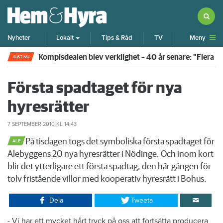
Meny
Nyheter
Lokalt
Tips & Råd
TV
Rökte inomhus och övergav lägenheten – nu kräver 
JUST NU
Första spadtaget för nya
hyresrätter
7 SEPTEMBER 2010
KL 14:43
​På tisdagen togs det symboliska första spadtaget för
ALE
Alebyggens 20 nya hyresrätter i Nödinge, Och inom kort
blir det ytterligare ett första spadtag, den här gången för
tolv fristående villor med kooperativ hyresrätt i Bohus.
Dela
Tweeta
​- Vi har ett mycket hårt tryck på oss att fortsätta producera