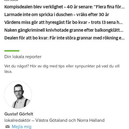
Kompisdealen blev verklighet – 40 år senare: "Flera fina fördelar med att dela bostad"
Larmade inte om spricka i duschen – vräks efter 30 år
Värdens miss gör att hyresgäst får bo kvar – trots 13 sena hyror
Naken gängkriminell knivhotade granne efter balkongklättring
Dealen för att bo kvar: Får inte störa grannar med rökning eller utsätta dem för brandfara
Din lokala reporter
Vet du något? Hör av dig med tips eller synpunkter på vad du vill
läsa.
Gustaf Görfelt
lokalredaktör
–
Västra Götaland och Norra Halland
Mejla mig