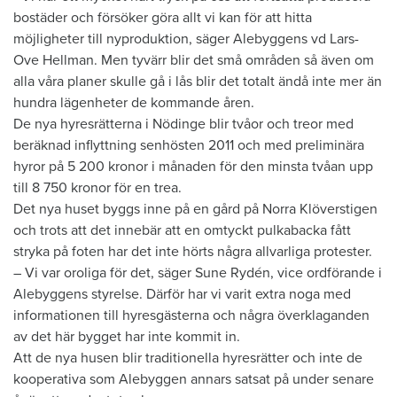
bostäder och försöker göra allt vi kan för att hitta
möjligheter till nyproduktion, säger Alebyggens vd Lars-
Ove Hellman. Men tyvärr blir det små områden så även om
alla våra planer skulle gå i lås blir det totalt ändå inte mer än
hundra lägenheter de kommande åren.
De nya hyresrätterna i Nödinge blir tvåor och treor med
beräknad inflyttning senhösten 2011 och med preliminära
hyror på 5 200 kronor i månaden för den minsta tvåan upp
till 8 750 kronor för en trea.
Det nya huset byggs inne på en gård på Norra Klöverstigen
och trots att det innebär att en omtyckt pulkabacka fått
stryka på foten har det inte hörts några allvarliga protester.
– Vi var oroliga för det, säger Sune Rydén, vice ordförande i
Alebyggens styrelse. Därför har vi varit extra noga med
informationen till hyresgästerna och några överklaganden
av det här bygget har inte kommit in.
Att de nya husen blir traditionella hyresrätter och inte de
kooperativa som Alebyggen annars satsat på under senare