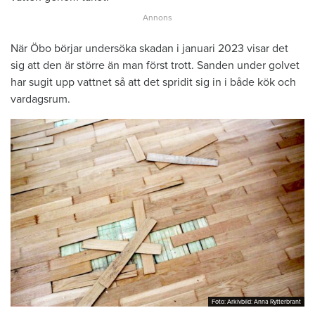
När Öbo börjar undersöka skadan i januari 2023 visar det
sig att den är större än man först trott. Sanden under golvet
har sugit upp vattnet så att det spridit sig in i både kök och
vardagsrum.
Foto: Arkivbild: Anna Rytterbrant
Foto: Arkivbild: Anna Rytterbrant