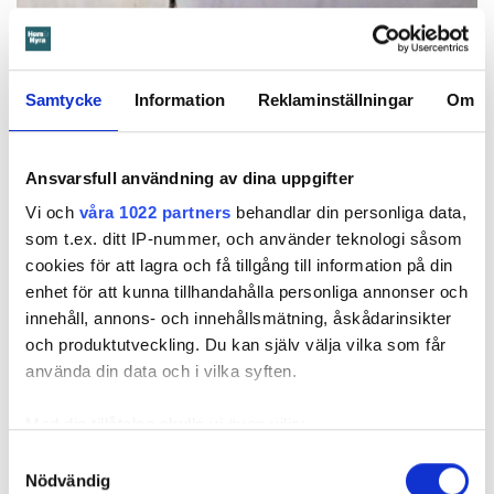
Samtycke
Information
Reklaminställningar
Om
Ansvarsfull användning av dina uppgifter
Vi och
våra 1022 partners
behandlar din personliga data,
som t.ex. ditt IP-nummer, och använder teknologi såsom
Foto: Hyresnämnden
Foto: Hyresnämnden
Hyresgästen borde ha upptäckt och larmat om glipan i duschväggen, menar
cookies för att lagra och få tillgång till information på din
domstolarna.
enhet för att kunna tillhandahålla personliga annonser och
Hyresgästen själv menar att hyresvärden under hela den tid
innehåll, annons- och innehållsmätning, åskådarinsikter
han bott där varken gjort några inspektioner eller något
och produktutveckling. Du kan själv välja vilka som får
underhåll av badrummet, och att det är anledningen till att
använda din data och i vilka syften.
sprickan har kunnat uppstå. Sprickan var heller inte så lätt
att upptäcka, menar han.
Med din tillåtelse skulle vi även vilja:
Samla in information om din geografiska plats
Samtyckesval
Tyckte inte renovering var nödvändig
Nödvändig
som kan ha en noggrannhet på upp till flera meter