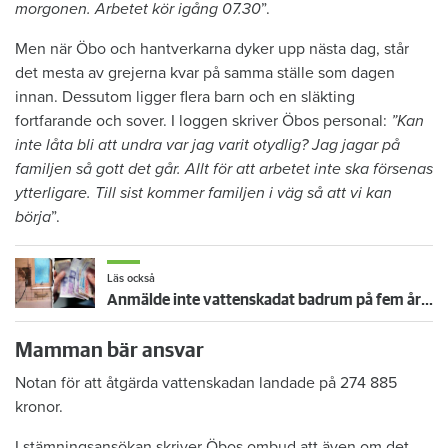
morgonen. Arbetet kör igång 07.30
”.
Men när Öbo och hantverkarna dyker upp nästa dag, står
det mesta av grejerna kvar på samma ställe som dagen
innan. Dessutom ligger flera barn och en släkting
fortfarande och sover. I loggen skriver Öbos personal:
”Kan
inte låta bli att undra var jag varit otydlig? Jag jagar på
familjen så gott det går. Allt för att arbetet inte ska försenas
ytterligare. Till sist kommer familjen i väg så att vi kan
börja
”.
Läs också
Anmälde inte vattenskadat badrum på fem år – krävs på 125 000 kronor
Mamman bär ansvar
Notan för att åtgärda vattenskadan landade på 274 885
kronor.
I stämningsansökan skriver Öbos ombud att även om det