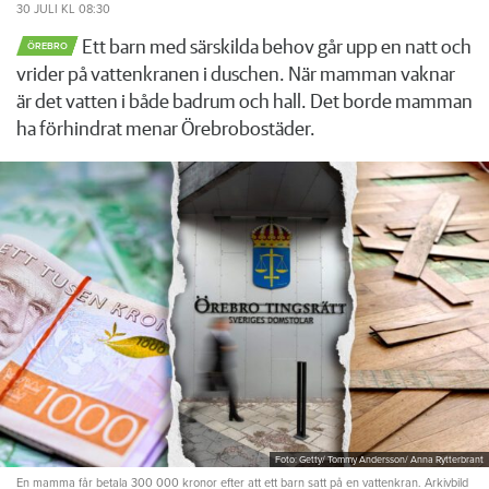
30 JULI
KL 08:30
Ett barn med särskilda behov går upp en natt och
ÖREBRO
vrider på vattenkranen i duschen. När mamman vaknar
är det vatten i både badrum och hall. Det borde mamman
ha förhindrat menar Örebrobostäder.
Foto: Getty/ Tommy Andersson/ Anna Rytterbrant
En mamma får betala 300 000 kronor efter att ett barn satt på en vattenkran. Arkivbild