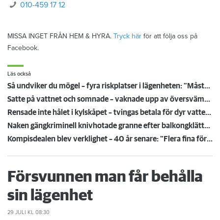
010-459 17 12
MISSA INGET FRÅN HEM & HYRA.
Tryck här
för att följa oss på
Facebook.
Läs också
Så undviker du mögel – fyra riskplatser i lägenheten: ”Måste städa bort”
Satte på vattnet och somnade – vaknade upp av översvämning hos grannen
Rensade inte hålet i kylskåpet – tvingas betala för dyr vattenskada
Naken gängkriminell knivhotade granne efter balkongklättring
Kompisdealen blev verklighet – 40 år senare: "Flera fina fördelar med att dela bostad"
Försvunnen man får behålla
sin lägenhet
29 JULI
KL 08:30