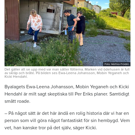
Foto: Mattias Frödén
Det gäller att se upp med var man sätter fötterna. Marken vid ödehusen är full
av skräp och bråte. På bilden ses Ewa-Leena Johansson, Mobin Yeganeh och
Kicki Hendahl.
Byalagets Ewa-Leena Johansson, Mobin Yeganeh och Kicki
Hendahl är milt sagt skeptiska till Per Eriks planer. Samtidigt
smått roade.
– På något sätt är det här ändå en rolig historia där vi har en
person som vill göra något fantastiskt för sin hembygd. Vem
vet, han kanske tror på det själv, säger Kicki.