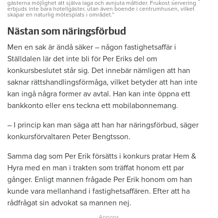
gästerna möjlighet att själva laga och avnjuta måltider. Frukost servering
erbjuds inte bara hotellgäster, utan även boende i centrumhusen, vilket
skapar en naturlig mötesplats i området.”
Nästan som näringsförbud
Men en sak är ändå säker – någon fastighetsaffär i
Ställdalen lär det inte bli för Per Eriks del om
konkursbeslutet står sig. Det innebär nämligen att han
saknar rättshandlingsförmåga, vilket betyder att han inte
kan ingå några former av avtal. Han kan inte öppna ett
bankkonto eller ens teckna ett mobilabonnemang.
– I princip kan man säga att han har näringsförbud, säger
konkursförvaltaren Peter Bengtsson.
Samma dag som Per Erik försätts i konkurs pratar Hem &
Hyra med en man i trakten som träffat honom ett par
gånger. Enligt mannen frågade Per Erik honom om han
kunde vara mellanhand i fastighetsaffären. Efter att ha
rådfrågat sin advokat sa mannen nej.