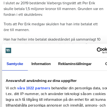
I slutet av 2019 bestämde Varbergs tingsrätt att Per Erik
skulle betala 1,5 miljoner kronor till mannen. Grunden var en
fordran i ett skuldebrev.
Trots att Per Erik medgav skulden har han inte betalat ett
öre till mannen.
Han har heller inte betalat skadeståndet på sammanlagt 10
000 kronor till mannen och hans fru i ett förtalsmål där
parterna gjorde upp i godo.
Samtycke
Information
Reklaminställningar
Bor i Tyskland
Den före detta affärspartnern har flera gånger begärt att Per
Erik ska försättas i konkurs, men domstolen har inte prövat
Ansvarsfull användning av dina uppgifter
hans begäran. Det beror på att han inte har kunnat visa att
Vi och
våra 1022 partners
behandlar din personliga data, s
Per Erik bodde, arbetade och verkade i Sverige.
t.ex. ditt IP-nummer, och använder teknologi såsom cookies f
Per Erik har hävdat att han bor i en stad i Tyskland och
lagra och få tillgång till information på din enhet för att kunna
Skatteverket har också en notering om att han utvandrade
tillhandahålla personliga annonser och innehåll, annons- och