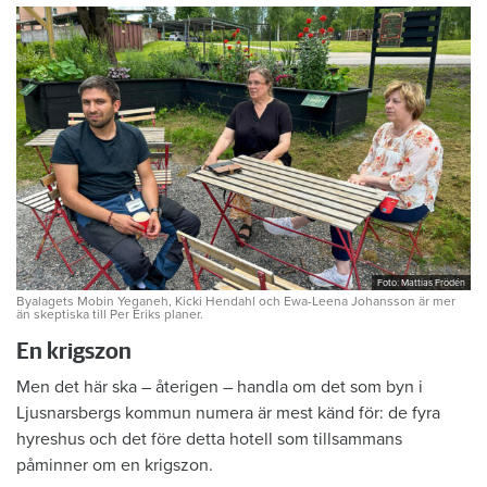
Foto: Mattias Frödén
Byalagets Mobin Yeganeh, Kicki Hendahl och Ewa-Leena Johansson är mer
än skeptiska till Per Eriks planer.
En krigszon
Men det här ska – återigen – handla om det som byn i
Ljusnarsbergs kommun numera är mest känd för: de fyra
hyreshus och det före detta hotell som tillsammans
påminner om en krigszon.