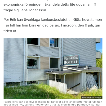
ekonomiska föreningen råkar dela detta lite udda namn?
frågar sig Jens Johansson.
Per Erik kan överklaga konkursbeslutet till Göta hovrätt men
i så fall har han bara en dag på sig. I morgon, den 9 juli, går
tiden ut.
Foto: Mattias Frödén
På projektsidan beskrivs planerna för hotellet på följande sätt: ”Hotellrummen
inreds med nya, stilrena möbler och utrustas med mindre pentryn, vilket ger