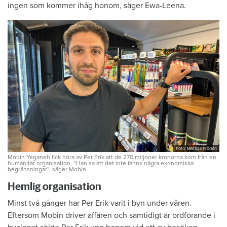
ingen som kommer ihåg honom, säger Ewa-Leena.
Foto: Mattias Frödén
Mobin Yeganeh fick höra av Per Erik att de 270 miljoner kronorna kom från en
humanitär organisation. ”Han sa att det inte fanns några ekonomiska
begränsningar”, säger Mobin.
Hemlig organisation
Minst två gånger har Per Erik varit i byn under våren.
Eftersom Mobin driver affären och samtidigt är ordförande i