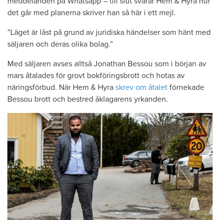
meddelanden på Whatsapp – till slut svarar Hem & Hyra hur
det går med planerna skriver han så här i ett mejl.
”Läget är låst på grund av juridiska händelser som hänt med
säljaren och deras olika bolag.”
Med säljaren avses alltså Jonathan Bessou som i början av
mars åtalades för grovt bokföringsbrott och hotas av
näringsförbud. När Hem & Hyra
skrev om åtalet
förnekade
Bessou brott och bestred åklagarens yrkanden.