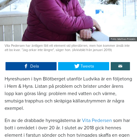
Foto: Mattias Frödén
Vita Pedersen har äntligen fått ett element vid ytterdörren, men hon kommer ändå inte
att bo kvar. "Jag orkar inte längre", säger hon. (Arkivbild från januari 2019)
Dela
Tweeta
Hyreshusen i byn Blötberget utanför Ludvika är en följetong
i Hem & Hyra. Listan på problem och brister under årens
lopp kan göras lång: problem med vatten och värme,
smutsiga trapphus och skräpiga källarutrymmen är några
exempel.
En av de drabbade hyresgästerna är
Vita Pedersen
som har
bott i området i över 20 år. I slutet av 2018 gick hennes
element i farstun sönder och hon tvingades skaffa en egen