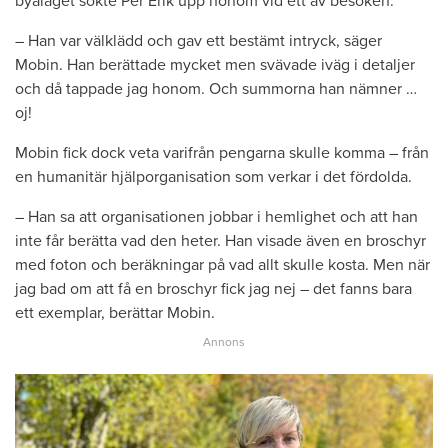
byalaget sökte Per Erik upp honom vid ett av besöken.
– Han var välklädd och gav ett bestämt intryck, säger
Mobin. Han berättade mycket men svävade iväg i detaljer
och då tappade jag honom. Och summorna han nämner …
oj!
Mobin fick dock veta varifrån pengarna skulle komma – från
en humanitär hjälporganisation som verkar i det fördolda.
– Han sa att organisationen jobbar i hemlighet och att han
inte får berätta vad den heter. Han visade även en broschyr
med foton och beräkningar på vad allt skulle kosta. Men när
jag bad om att få en broschyr fick jag nej – det fanns bara
ett exemplar, berättar Mobin.