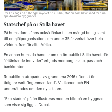
Foto: pexels.com
Per Erik sägs ha tillbringat mycket tid i Dubai, staden som blivit känd för sina
spektakulära byggnader.
Statschef på ö i Stilla havet
På hemsidorna finns också länkar till en mängd bolag samt
till en hjälporganisation som under 35 år verkat över hela
världen, framför allt i Afrika.
En annan hemsida handlar om en örepublik i Stilla havet där
”fritänkande individer” erbjuds medborgarskap, pass och
bankkonton.
Republiken utropades av grundarna 2016 efter att ön
tidigare varit ”ingenmansland”. Vatikanen och FN
underrättades om den nya staten.
”Eko-staden” på ön illustreras med en bild på en byggnad
som visar sig ligga i Dubai.