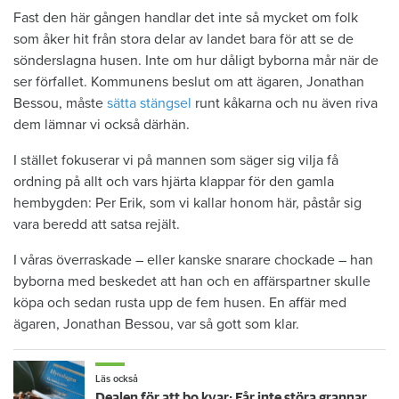
Fast den här gången handlar det inte så mycket om folk
som åker hit från stora delar av landet bara för att se de
sönderslagna husen. Inte om hur dåligt byborna mår när de
ser förfallet. Kommunens beslut om att ägaren, Jonathan
Bessou, måste
sätta stängsel
runt kåkarna och nu även riva
dem lämnar vi också därhän.
I stället fokuserar vi på mannen som säger sig vilja få
ordning på allt och vars hjärta klappar för den gamla
hembygden: Per Erik, som vi kallar honom här, påstår sig
vara beredd att satsa rejält.
I våras överraskade – eller kanske snarare chockade – han
byborna med beskedet att han och en affärspartner skulle
köpa och sedan rusta upp de fem husen. En affär med
ägaren, Jonathan Bessou, var så gott som klar.
Läs också
Dealen för att bo kvar: Får inte störa grannar med rökning eller utsätta dem för brandfara