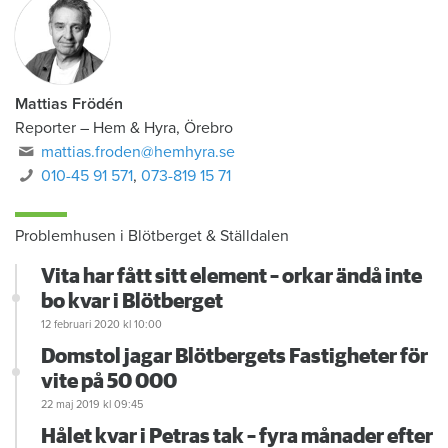
Mattias Frödén
Reporter
–
Hem & Hyra, Örebro
mattias.froden@hemhyra.se
010-45 91 571
,
073-819 15 71
Problemhusen i Blötberget & Ställdalen
Vita har fått sitt element – orkar ändå inte
bo kvar i Blötberget
12 februari 2020
kl 10:00
Domstol jagar Blötbergets Fastigheter för
vite på 50 000
22 maj 2019
kl 09:45
Hålet kvar i Petras tak – fyra månader efter