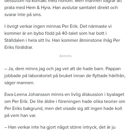
dessutom ha kontakt med honom. Men mannen vägrar att
prata med Hem & Hyra. Han avslutar samtalet direkt och
svarar inte på sms.
I övrigt verkar ingen minnas Per Erik. Det närmaste vi
kommer är en bybo född på 40-talet som har bott i
Ställdalen i hela sitt liv. Han kommer åtminstone ihåg Per
Eriks föräldrar.
– Ja, dem minns jag och jag vet att de hade barn. Pappan
jobbade på laboratoriet på bruket innan de flyttade härifrån,
säger mannen.
Ewa-Leena Johansson minns en livlig diskussion i byalaget
om Per Erik. De lite äldre i föreningen hade olika teorier om
Per Eriks bakgrund, men det visade sig att ingen hade koll
på vem han var.
– Han verkar inte ha gjort något större intryck, det är ju