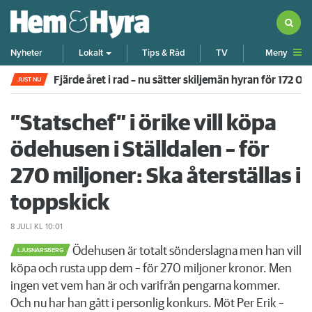
Meny
Nyheter
Lokalt
Tips & Råd
TV
Fjärde året i rad – nu sätter skiljemän hyran för 172 0
JUST NU
”Statschef” i örike vill köpa
ödehusen i Ställdalen – för
270 miljoner: Ska återställas i
toppskick
8 JULI
KL 10:01
Ödehusen är totalt sönderslagna men han vill
LJUSNARSBERG
köpa och rusta upp dem – för 270 miljoner kronor. Men
ingen vet vem han är och varifrån pengarna kommer.
Och nu har han gått i personlig konkurs. Möt Per Erik –