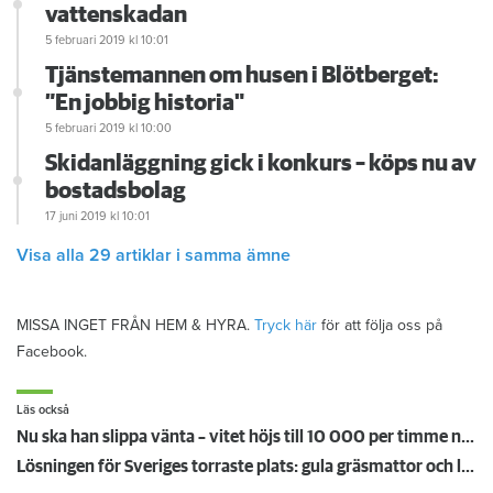
vattenskadan
5 februari 2019
kl 10:01
Tjänstemannen om husen i Blötberget:
”En jobbig historia"
5 februari 2019
kl 10:00
Skidanläggning gick i konkurs – köps nu av
bostadsbolag
17 juni 2019
kl 10:01
Visa alla 29 artiklar i samma ämne
MISSA INGET FRÅN HEM & HYRA.
Tryck här
för att följa oss på
Facebook.
Läs också
Nu ska han slippa vänta – vitet höjs till 10 000 per timme när hissen står still
Lösningen för Sveriges torraste plats: gula gräsmattor och lavendel