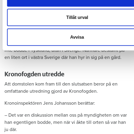
information som du har tillhandahållit eller som de har samlat
du har använt deras tjänster.
Tillåt urval
Foto: Thomas Harrysson AB
Skaraborgs tingsrätt försatte Per Erik i personlig konkurs. Det går att
överklaga beslutet, men i så fall har han bara en dag på sig.
Avvisa
Och den här gången kom tingsrätten fram till att Per Erik
inte bodde i Tyskland, utan i Sverige. Närmare bestämt på
en liten ort i västra Sverige där han hyr in sig på en gård.
Kronofogden utredde
Att domstolen kom fram till den slutsatsen beror på en
omfattande utredning gjord av Kronofogden.
Kronoinspektören Jens Johansson berättar:
– Det var en diskussion mellan oss på myndigheten om var
han egentligen bodde, men när vi åkte till orten så var han
ju där.