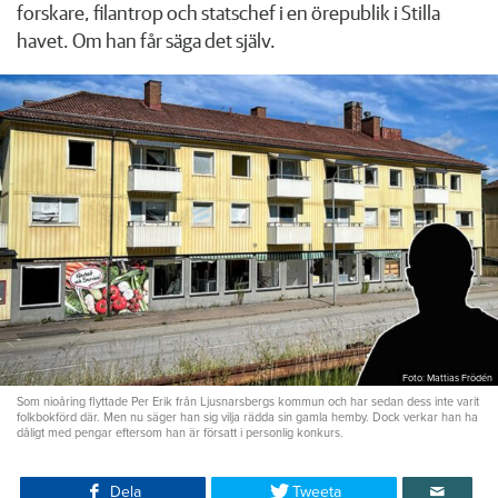
forskare, filantrop och statschef i en örepublik i Stilla
havet. Om han får säga det själv.
Foto: Mattias Frödén
Som nioåring flyttade Per Erik från Ljusnarsbergs kommun och har sedan dess inte varit
folkbokförd där. Men nu säger han sig vilja rädda sin gamla hemby. Dock verkar han ha
dåligt med pengar eftersom han är försatt i personlig konkurs.
Dela
Tweeta