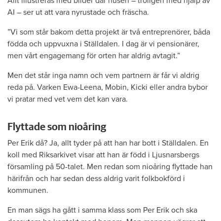
Allt illustreras med bilder där husen – troligen med hjälp av
AI – ser ut att vara nyrustade och fräscha.
”Vi som står bakom detta projekt är två entreprenörer, båda
födda och uppvuxna i Ställdalen. I dag är vi pensionärer,
men vårt engagemang för orten har aldrig avtagit.”
Men det står inga namn och vem partnern är får vi aldrig
reda på. Varken Ewa-Leena, Mobin, Kicki eller andra bybor
vi pratar med vet vem det kan vara.
Flyttade som nioåring
Per Erik då? Ja, allt tyder på att han har bott i Ställdalen. En
koll med Riksarkivet visar att han är född i Ljusnarsbergs
församling på 50-talet. Men redan som nioåring flyttade han
härifrån och har sedan dess aldrig varit folkbokförd i
kommunen.
En man sägs ha gått i samma klass som Per Erik och ska