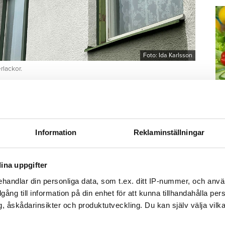
Foto: Ida Karlsson
rlackor.
satta problem med fukt, svartmögel och dålig
boende hälsa riskerades, enligt kommunens
n att verkligen åtgärda problemen satte
00 000 kronor.
M
Information
Reklaminställningar
–
Fo
ina uppgifter
kr
blemen, men haft svårt att få tillträde till alla
kl
handlar din personliga data, som t.ex. ditt IP-nummer, och anv
sp
illgång till information på din enhet för att kunna tillhandahålla pe
mu
, åskådarinsikter och produktutveckling. Du kan själv välja vilk
& Hyra om hur saker som gått sönder i fastigheten
också om att det i en del fall visserligen varit