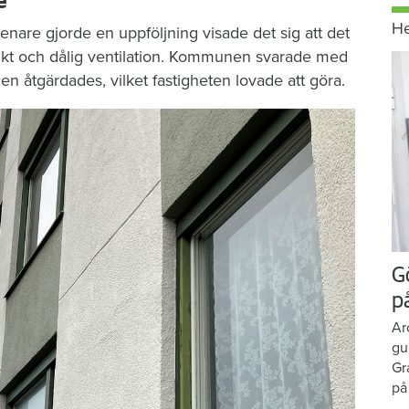
e
H
enare gjorde en uppföljning visade det sig att det
ukt och dålig ventilation. Kommunen svarade med
n åtgärdades, vilket fastigheten lovade att göra.
G
p
Ar
gu
Gr
på