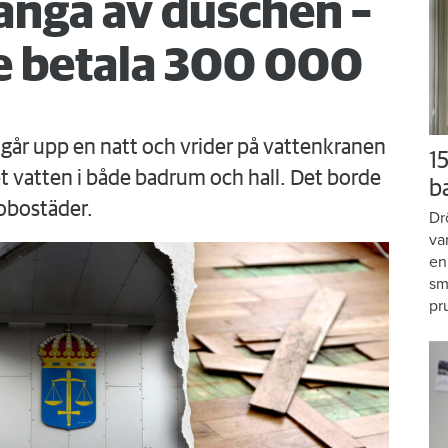
änga av duschen –
 betala 300 000
går upp en natt och vrider på vattenkranen
15
 vatten i både badrum och hall. Det borde
b
obostäder.
Dr
va
en
sm
pr