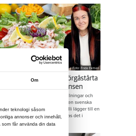
Foto: Frida Ekman
essi älskar Victorias smörgåstårta
Om
 trots den galna ingrediensen
rmbrödsskivor i rader, krämiga fyllningar och
ispiga grönsaker. Det är basen i den svenska
assikern smörgåstårta. Victoria Lalli lägger till en
änder teknologi såsom
ecialingrediens – och ändå vattnas det i
rsonliga annonser och innehåll,
nnen på självaste Messi.
a som får använda din data