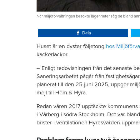
När miljöförvaltningen besökte lägenheter såg de bland an
Dela
Huset är en dyster följetong
hos Miljöförv
kackerlackor.
– Enligt redovisningen från det senaste be
Saneringsarbetet pågår från fastighetsäga
planerat till den 25 juni 2025, uppger mil
mejl till Hem & Hyra.
Redan våren 2017 upptäckte kommunens mi
i Vårberg i södra Stockholm. Det var blan
brister i ventilationen.Hyresvärden uppma