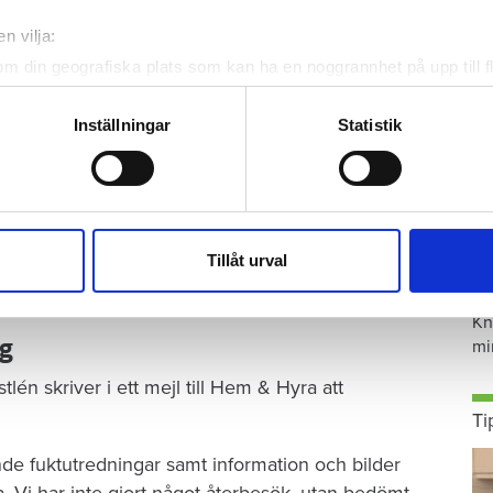
gjort någon skillnad för inomhusmiljön.
n vilja:
om din geografiska plats som kan ha en noggrannhet på upp till f
genom att aktivt skanna den för specifika kännetecken (fingeravt
iljöförvaltningen efter en ny kontroll att det
rsonliga uppgifter behandlas och ställ in dina preferenser i
deta
Inställningar
Statistik
l lägenheter, förhöjd fuktindikation i badrumstak,
ke när som helst från cookie-förklaringen.
drag från hål i golv mot yttervägg i vardagsrum.
e för att anpassa innehållet och annonserna till användarna, tillh
ackor och lukt från avlopp. Stockholms kommun
vår trafik. Vi vidarebefordrar även sådana identifierare och anna
de om inte problemen omedelbart åtgärdades.
nnons- och analysföretag som vi samarbetar med. Dessa kan i sin
S
Tillåt urval
har tillhandahållit eller som de har samlat in när du har använt 
00 kronor.
ä
Kn
mi
ng
én skriver i ett mejl till Hem & Hyra att
Ti
de fuktutredningar samt information och bilder
ta. Vi har inte gjort något återbesök, utan bedömt