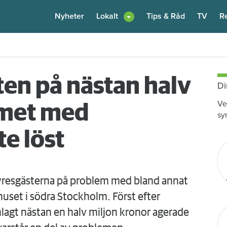
Nyheter
Lokalt
Tips & Råd
TV
R
enare: "Flera fina fördelar med att dela bostad"
6 augusti
kl 12:00
ten på nästan halv
Di
Ve
emet med
sy
te löst
yresgästerna på problem med bland annat
huset i södra Stockholm. Först efter
gt nästan en halv miljon kronor agerade