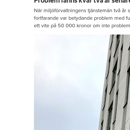
Problem fanns kvar två år senar
När miljöförvaltningens tjänstemän två år s
fortfarande var betydande problem med f
ett vite på 50 000 kronor om inte probleme