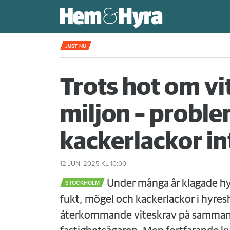
Kompisdealen blev verklighet – 40 år s
JUST NU
Trots hot om vi
miljon – probl
kackerlackor in
12 JUNI 2025
KL 10:00
Under många år klagade h
STOCKHOLM
fukt, mögel och kackerlackor i hyres
återkommande viteskrav på sammanla