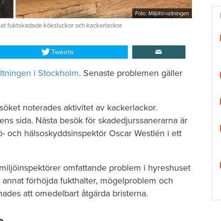
Foto: Miljöförvaltningen
nat fuktskadade köksluckor och kackerlackor.
Tweeta
altningen i Stockholm
. Senaste problemen gäller
söket noterades aktivitet av kackerlackor.
rens sida. Nästa besök för skadedjurssanerarna är
jö- och hälsoskyddsinspektör Oscar Westlén i ett
ljöinspektörer omfattande problem i hyreshuset
d annat förhöjda fukthalter, mögelproblem och
nades att omedelbart åtgärda bristerna.