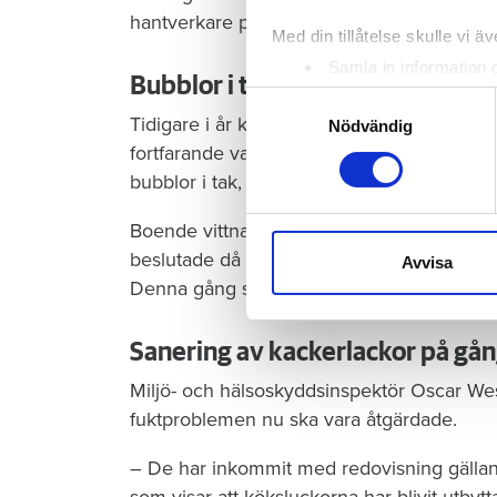
hantverkare på plats, men att det inte har 
Med din tillåtelse skulle vi äve
Samla in information 
Bubblor i taket
Identifiera din enhet 
Samtyckesval
Tidigare i år konstaterade tjänstemän från m
Ta reda på mer om hur dina pe
Nödvändig
fortfarande var låga frånluftsflöden i en de
eller dra tillbaka ditt samtyc
bubblor i tak, fuktangripen kökslucka och 
Vi använder enhetsidentifierar
Boende vittnade om problem med kackerl
sociala medier och analysera 
beslutade då om ett nytt vitesföreläggan
till de sociala medier och a
Avvisa
med annan information som du 
Denna gång sattes vitesbeloppet till 150 0
Sanering av kackerlackor på gå
Miljö- och hälsoskyddsinspektör Oscar Westl
fuktproblemen nu ska vara åtgärdade.
– De har inkommit med redovisning gällan
som visar att köksluckorna har blivit utbyt