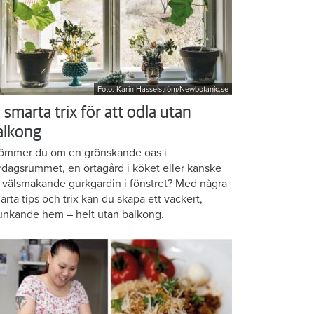
Foto: Karin Hasselström/Newbotanic.se
 smarta trix för att odla utan
alkong
ömmer du om en grönskande oas i
rdagsrummet, en örtagård i köket eller kanske
 välsmakande gurkgardin i fönstret? Med några
arta tips och trix kan du skapa ett vackert,
unkande hem – helt utan balkong.