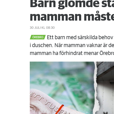
Barn glömde st
mamman måste
30 JULI
KL 08:30
Ett barn med särskilda behov 
ÖREBRO
i duschen. När mamman vaknar är det
mamman ha förhindrat menar Örebr