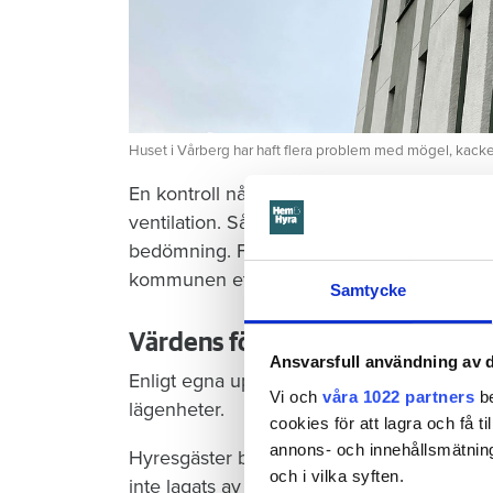
Huset i Vårberg har haft flera problem med mögel, kacke
En kontroll några år senare visade på fort
ventilation. Så allvarliga problem att de 
bedömning. För att pressa fastighetsägare
kommunen ett nytt vite, denna gång på 3
Samtycke
Värdens förklaring
Ansvarsfull användning av d
Enligt egna uppgifter har värden åtgärdat pro
Vi och
våra 1022 partners
be
lägenheter.
cookies för att lagra och få t
annons- och innehållsmätning
Hyresgäster berättar å sina sida för Hem 
och i vilka syften.
inte lagats av värden trots felanmälan. Men 