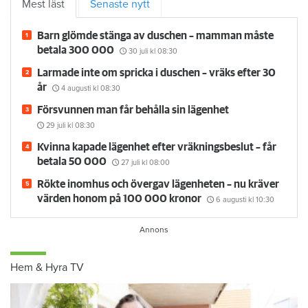
Mest läst
Senaste nytt
Barn glömde stänga av duschen – mamman måste
betala 300 000
30 juli
kl 08:30
Larmade inte om spricka i duschen – vräks efter 30
år
4 augusti
kl 08:30
Försvunnen man får behålla sin lägenhet
29 juli
kl 08:30
Kvinna kapade lägenhet efter vräkningsbeslut – får
betala 50 000
27 juli
kl 08:00
Rökte inomhus och övergav lägenheten – nu kräver
värden honom på 100 000 kronor
6 augusti
kl 10:30
Hem & Hyra TV