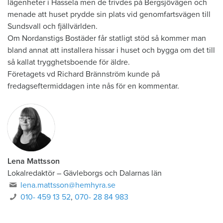
lägenheter i Hassela men de trivdes på Bergsjövägen och
menade att huset prydde sin plats vid genomfartsvägen till
Sundsvall och fjällvärlden.
Om Nordanstigs Bostäder får statligt stöd så kommer man
bland annat att installera hissar i huset och bygga om det till
så kallat trygghetsboende för äldre.
Företagets vd Richard Brännström kunde på
fredagseftermiddagen inte nås för en kommentar.
Lena Mattsson
Lokalredaktör
–
Gävleborgs och Dalarnas län
lena.mattsson@hemhyra.se
010- 459 13 52
,
070- 28 84 983