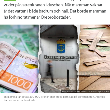
vrider på vattenkranen i duschen. När mamman vaknar
är det vatten i både badrum och hall. Det borde mamman
ha förhindrat menar Örebrobostäder.
Foto: Getty/ Tommy Andersson/ Anna Rytterbrant
En mamma får betala 300 000 kronor efter att ett barn satt på en vattenkran. Arkivbild
från en annan vattenskada.