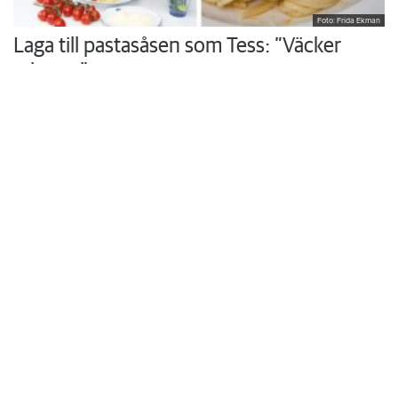
Foto: Frida Ekman
Laga till pastasåsen som Tess: ”Väcker
minnen”
Hon växte upp med sin mammas hemlagade husmanskost och
vurmade för skolmaten. I köket i trean i Rönninge vill Tess Thi
Blanck återuppväcka egna minnen och skapa nya åt sina söner.
Krönikor
Du läser:
Hasselahus räddas?