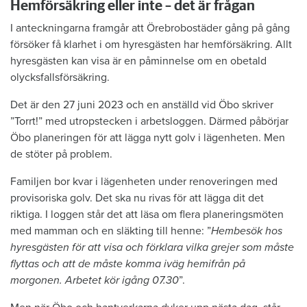
Hemförsäkring eller inte – det är frågan
I anteckningarna framgår att Örebrobostäder gång på gång
försöker få klarhet i om hyresgästen har hemförsäkring. Allt
hyresgästen kan visa är en påminnelse om en obetald
olycksfallsförsäkring.
Det är den 27 juni 2023 och en anställd vid Öbo skriver
”Torrt!” med utropstecken i arbetsloggen. Därmed påbörjar
Öbo planeringen för att lägga nytt golv i lägenheten. Men
de stöter på problem.
Familjen bor kvar i lägenheten under renoveringen med
provisoriska golv. Det ska nu rivas för att lägga dit det
riktiga. I loggen står det att läsa om flera planeringsmöten
med mamman och en släkting till henne: ”
Hembesök hos
hyresgästen för att visa och förklara vilka grejer som måste
flyttas och att de måste komma iväg hemifrån på
morgonen. Arbetet kör igång 07.30
”.