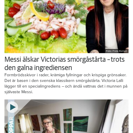
Foto: Frida Ekman
Messi älskar Victorias smörgåstårta – trots
den galna ingrediensen
Formbrödsskivor i rader, krämiga fyllningar och krispiga grönsaker.
Det är basen i den svenska klassikern smörgåstårta. Victoria Lalli
lägger till en specialingrediens – och ändå vattnas det i munnen på
självaste Messi.