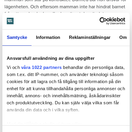
lägenheten. Och eftersom mamman inte har hindrat barnet
från att orsaka skadan eller begränsat den, är det mamman
som ska anses vara vållande och betalningsskyldig.
Samtycke
Information
Reklaminställningar
Om
I våras kallar tingsrätten till förhandling. Men mamman
dyker aldrig upp. Domstolen fattar därför en tredskodom.
Det vill säga en dom som kan meddelas när en part inte har
Ansvarsfull användning av dina uppgifter
svarat eller kommer till förhandlingen. En sådan dom
Vi och
våra 1022 partners
behandlar din personliga data,
innebär nästan alltid att den som står bakom stämningen, i
som t.ex. ditt IP-nummer, och använder teknologi såsom
det här fallet Öbo, får rätt.
cookies för att lagra och få tillgång till information på din
enhet för att kunna tillhandahålla personliga annonser och
innehåll, annons- och innehållsmätning, åskådarinsikter
Läs också
Ansvarsskyddet – en viktig del i hemförsäkringen
och produktutveckling. Du kan själv välja vilka som får
använda din data och i vilka syften.
Enligt tredskodomen ska mamman betala närmare 300 000
kronor plus ränta för reparationerna av skadan, kostnaden
Med din tillåtelse skulle vi även vilja:
för inkasso samt Örebrobostäders rättegångskostnader.