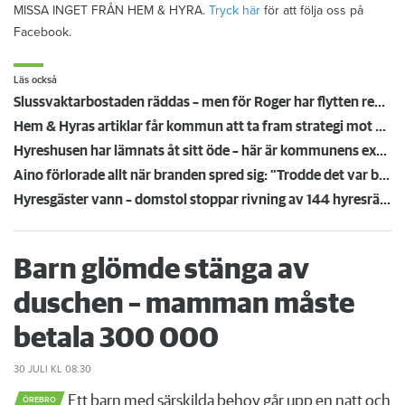
MISSA INGET FRÅN HEM & HYRA.
Tryck här
för att följa oss på
Facebook.
Läs också
Slussvaktarbostaden räddas – men för Roger har flytten redan gått: "Glad att det bevaras"
Hem & Hyras artiklar får kommun att ta fram strategi mot slumvärdar
Hyreshusen har lämnats åt sitt öde – här är kommunens extrema lösning: ”Då får de stämma oss”
Aino förlorade allt när branden spred sig: "Trodde det var barn som busringde på dörren"
Hyresgäster vann – domstol stoppar rivning av 144 hyresrätter i Vasastan
Barn glömde stänga av
duschen – mamman måste
betala 300 000
30 JULI
KL 08:30
Ett barn med särskilda behov går upp en natt och
ÖREBRO