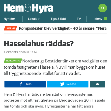
Meny
Nyheter
Lokalt
Tips & Råd
TV
Kompisdealen blev verklighet – 40 år senare: "Flera f
JUST NU
Hasselahus räddas?
9 OKTOBER 2009
KL 15:24
​Nordanstigs Bostäder tänker om vad gäller den
NORDANSTIG
tömda fastigheten i Hassela. Nu vill man bygga om huset
till trygghetsboende istället för att riva det.
Dela
Tweeta
​Hem & Hyra har tidigare berättat om hyresgästernas
protester mot att fastigheten på Bergsjövägen 20 i Hassela
har tömts och ska rivas. Hyresgästerna har fått andra