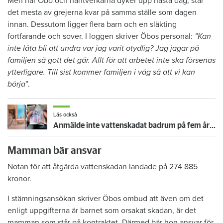
Men när Öbo och hantverkarna dyker upp nästa dag, står
det mesta av grejerna kvar på samma ställe som dagen
innan. Dessutom ligger flera barn och en släkting
fortfarande och sover. I loggen skriver Öbos personal:
”Kan
inte låta bli att undra var jag varit otydlig? Jag jagar på
familjen så gott det går. Allt för att arbetet inte ska försenas
ytterligare. Till sist kommer familjen i väg så att vi kan
börja
”.
Läs också
Anmälde inte vattenskadat badrum på fem år – krävs på 125 000 kronor
Mamman bär ansvar
Notan för att åtgärda vattenskadan landade på 274 885
kronor.
I stämningsansökan skriver Öbos ombud att även om det
enligt uppgifterna är barnet som orsakat skadan, är det
mamman som står på kontraktet. Därmed bär hon ansvar för