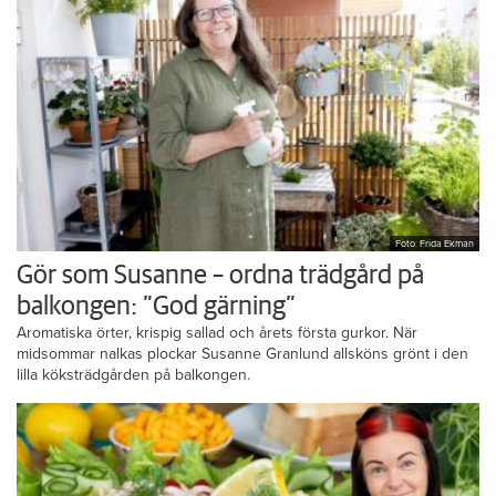
Foto: Frida Ekman
Gör som Susanne – ordna trädgård på
balkongen: ”God gärning”
Aromatiska örter, krispig sallad och årets första gurkor. När
midsommar nalkas plockar Susanne Granlund allsköns grönt i den
lilla köksträdgården på balkongen.