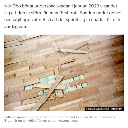
När Öbo börjar undersöka skadan i januari 2023 visar det
sig att den är större än man först trott. Sanden under golvet
har sugit upp vattnet så att det spridit sig in i både kök och
vardagsrum.
Foto: Arkivbild: Anna Rytterbrant
Foto: Arkivbild: Anna Rytterbrant
Vattnet spred sig genom sanden under golvet in till vardagsrum och kök.
Biden är en arkivbild från en annan vattenskada.