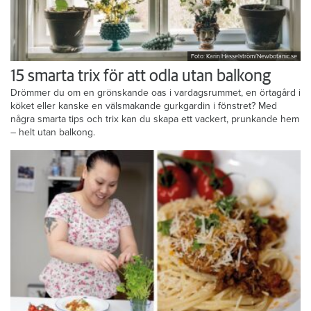
Foto: Karin Hasselström/Newbotanic.se
15 smarta trix för att odla utan balkong
Drömmer du om en grönskande oas i vardagsrummet, en örtagård i
köket eller kanske en välsmakande gurkgardin i fönstret? Med
några smarta tips och trix kan du skapa ett vackert, prunkande hem
– helt utan balkong.