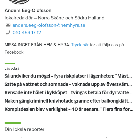
Anders Eeg-Olofsson
lokalredaktör
–
Norra Skåne och Södra Halland
anders.eeg-olofsson@hemhyra.se
010-459 17 12
MISSA INGET FRÅN HEM & HYRA.
Tryck här
för att följa oss på
Facebook.
Läs också
Så undviker du mögel – fyra riskplatser i lägenheten: ”Måste städa bort”
Satte på vattnet och somnade – vaknade upp av översvämning hos grannen
Rensade inte hålet i kylskåpet – tvingas betala för dyr vattenskada
Naken gängkriminell knivhotade granne efter balkongklättring
Kompisdealen blev verklighet – 40 år senare: "Flera fina fördelar med att dela bostad"
Din lokala reporter