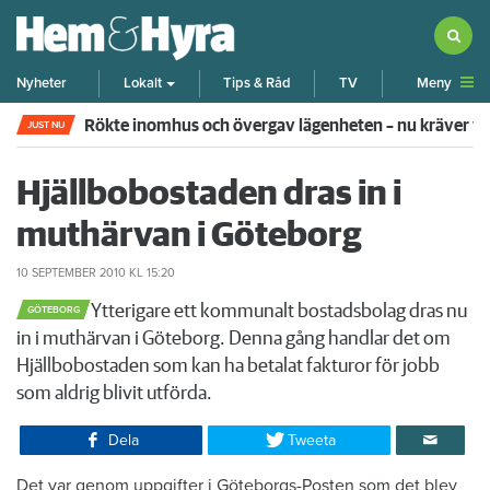
Meny
Nyheter
Lokalt
Tips & Råd
TV
Rökte inomhus och övergav lägenheten – nu kräver 
JUST NU
Hjällbobostaden dras in i
muthärvan i Göteborg
10 SEPTEMBER 2010
KL 15:20
​Ytterigare ett kommunalt bostadsbolag dras nu
GÖTEBORG
in i muthärvan i Göteborg. Denna gång handlar det om
Hjällbobostaden som kan ha betalat fakturor för jobb
som aldrig blivit utförda.
Dela
Tweeta
​Det var genom uppgifter i Göteborgs-Posten som det blev