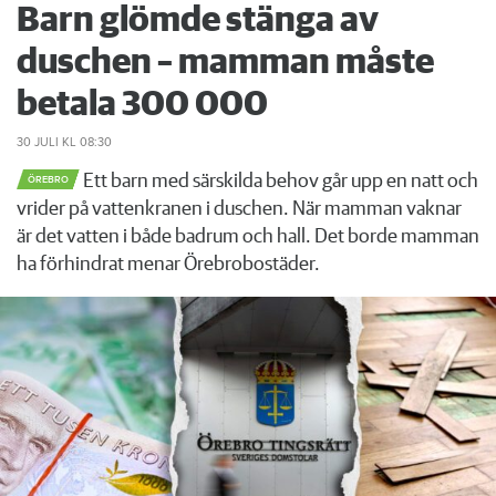
Barn glömde stänga av
duschen – mamman måste
betala 300 000
30 JULI
KL 08:30
Ett barn med särskilda behov går upp en natt och
ÖREBRO
vrider på vattenkranen i duschen. När mamman vaknar
är det vatten i både badrum och hall. Det borde mamman
ha förhindrat menar Örebrobostäder.