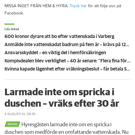
MISSA INGET FRÅN HEM & HYRA.
Tryck här
för att följa oss på
Facebook.
Läs också
600 kronor dyrare att bo efter vattenskada i Varberg
Anmälde inte vattenskadat badrum på fem år – krävs på 125 000 kronor
Ansvarsskyddet – en viktig del i hemförsäkringen
Kompisdealen blev verklighet – 40 år senare: "Flera fina fördelar med att dela bostad"
Kvinna kapade lägenhet efter vräkningsbeslut – får betala 50 000
Larmade inte om spricka i
duschen – vräks efter 30 år
4 AUGUSTI
KL 08:30
Hyresgästen larmade inte om en spricka i
BÅSTAD
duschen som medförde en omfattande vattenskada. Nu