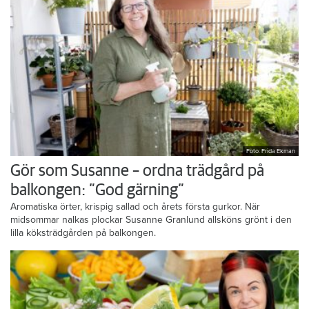
Foto: Frida Ekman
Gör som Susanne – ordna trädgård på
balkongen: ”God gärning”
Aromatiska örter, krispig sallad och årets första gurkor. När
midsommar nalkas plockar Susanne Granlund allsköns grönt i den
lilla köksträdgården på balkongen.