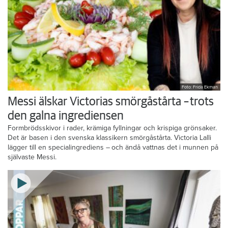
Foto: Frida Ekman
Messi älskar Victorias smörgåstårta – trots
den galna ingrediensen
Formbrödsskivor i rader, krämiga fyllningar och krispiga grönsaker.
Det är basen i den svenska klassikern smörgåstårta. Victoria Lalli
lägger till en specialingrediens – och ändå vattnas det i munnen på
självaste Messi.