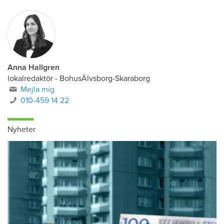
Anna Hallgren
lokalredaktör - BohusÄlvsborg-Skaraborg
Mejla mig
010-459 14 22
Nyheter