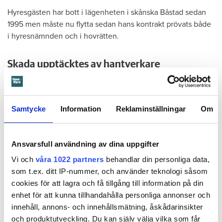
Hyresgästen har bott i lägenheten i skånska Båstad sedan
1995 men måste nu flytta sedan hans kontrakt prövats både
i hyresnämnden och i hovrätten.
Skada upptäcktes av hantverkare
Det var när hyresvärdens hantverkare skulle byta ett
duschmunstycke under hösten förra året som en spricka i
plastmattan på väggen i duschen upptäcktes. Strax efter
Samtycke
Information
Reklaminställningar
Om
detta lät värden ett företag göra en besiktning av
badrummet. Då upptäcktes att vatten läckt från den trasiga
svetsskarven under en längre tid och orsakat omfattande
Ansvarsfull användning av dina uppgifter
vattenskador.
Vi och
våra 1022 partners
behandlar din personliga data,
Därför sade den privata hyresvärden upp hyreskontraktet
som t.ex. ditt IP-nummer, och använder teknologi såsom
med hänvisning till att hyresgästen inte iakttagit sin så
cookies för att lagra och få tillgång till information på din
kallade vårdplikt (se faktaruta). Eftersom han inte gick med
enhet för att kunna tillhandahålla personliga annonser och
på att flytta fick hyresnämnden i Malmö pröva
innehåll, annons- och innehållsmätning, åskådarinsikter
uppsägningen.
och produktutveckling. Du kan själv välja vilka som får