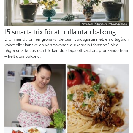
Foto: Karin Hasselström/Newbotanic.se
15 smarta trix för att odla utan balkong
Drömmer du om en grönskande oas i vardagsrummet, en örtagård i
köket eller kanske en välsmakande gurkgardin i fönstret? Med
några smarta tips och trix kan du skapa ett vackert, prunkande hem
– helt utan balkong.