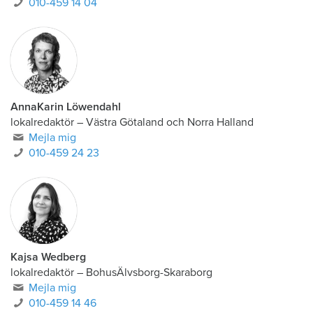
010-459 14 04
AnnaKarin Löwendahl
lokalredaktör
–
Västra Götaland och Norra Halland
Mejla mig
010-459 24 23
Kajsa Wedberg
lokalredaktör
–
BohusÄlvsborg-Skaraborg
Mejla mig
010-459 14 46