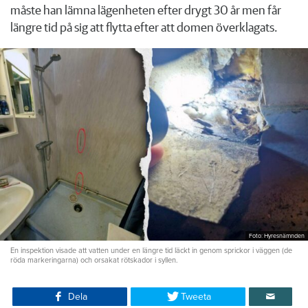
måste han lämna lägenheten efter drygt 30 år men får
längre tid på sig att flytta efter att domen överklagats.
Foto: Hyresnämnden
En inspektion visade att vatten under en längre tid läckt in genom sprickor i väggen (de
röda markeringarna) och orsakat rötskador i syllen.
Dela
Tweeta