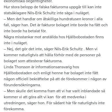
ekonomiska oegentligheter.
Hur stora belopp de falska fakturorna uppgår till kan inte
statsåklagare Nils-Erik Schultz inte säga i nuläget.
– Men det handlar om åtskilliga hundratusen kronor i alla
fall, säger han. Det är fakturor bolaget inte borde ha fått och
inte borde ha betalat för.
Några misstankar mot anställda hos Hjällbobostaden finns
inte i nuläget.
– Nej, det gör det inte, säger Nils-Erik Schultz . Men vi
kommer naturligtvis att hålla förhör med de personer på
bolaget som attesterar fakturorna.
Linda Thorsson är informationsansvarig hos
Hjällbobostaden och enligt henne har bolaget inte fått
någon officiell bekräftelse på att de förekommer i någon av
förundersökningarna.
– Men skulle det komma fram att vi har varit inblandade så
kommer vi att göra allt vi kan för att medverka i
utredningen, säger hon. För sådant här får naturligtvis inte
förekomma.