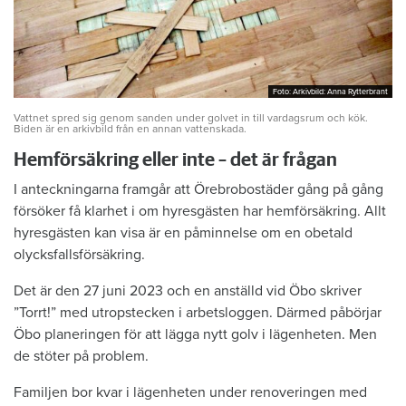
Foto: Arkivbild: Anna Rytterbrant
Foto: Arkivbild: Anna Rytterbrant
Vattnet spred sig genom sanden under golvet in till vardagsrum och kök.
Biden är en arkivbild från en annan vattenskada.
Hemförsäkring eller inte – det är frågan
I anteckningarna framgår att Örebrobostäder gång på gång
försöker få klarhet i om hyresgästen har hemförsäkring. Allt
hyresgästen kan visa är en påminnelse om en obetald
olycksfallsförsäkring.
Det är den 27 juni 2023 och en anställd vid Öbo skriver
”Torrt!” med utropstecken i arbetsloggen. Därmed påbörjar
Öbo planeringen för att lägga nytt golv i lägenheten. Men
de stöter på problem.
Familjen bor kvar i lägenheten under renoveringen med