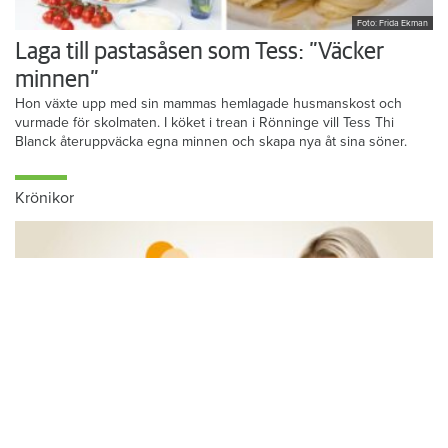
Foto: Frida Ekman
Laga till pastasåsen som Tess: ”Väcker
minnen”
Hon växte upp med sin mammas hemlagade husmanskost och
vurmade för skolmaten. I köket i trean i Rönninge vill Tess Thi
Blanck återuppväcka egna minnen och skapa nya åt sina söner.
Krönikor
Du läser:
Hjällbobostaden dras in i muthärvan i Göteborg