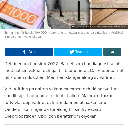
Foto: Getty/ Tommy Andersson/ Anna Rytterbrant
En mamma får betala 300 000 kronor efter att ett barn satt på en vattenkran. Arkivbild
från en annan vattenskada.
Dela
Tweeta
Det är en natt hösten 2022. Barnet som har diagnostiserats
med autism vaknar och går till badrummet. Där vrider barnet
på kranen i duschen. Men hen stänger aldrig av vattnet.
Vid tretiden på natten vaknar mamman och då har vattnet
spridit sig i badrummet och ut i hallen. Mamman torkar
förtvivlat upp vattnet och tror därmed att saken är ur
världen. Hon ringer därför aldrig till sin hyresvärd
Örebrobostäder, Öbo, och berättar om olyckan.