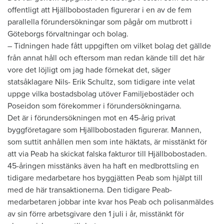
offentligt att Hjällbobostaden figurerar i en av de fem
parallella förundersökningar som pågår om mutbrott i
Göteborgs förvaltningar och bolag.
– Tidningen hade fått uppgiften om vilket bolag det gällde
från annat håll och eftersom man redan kände till det här
vore det löjligt om jag hade förnekat det, säger
statsåklagare Nils- Erik Schultz, som tidigare inte velat
uppge vilka bostadsbolag utöver Familjebostäder och
Poseidon som förekommer i förundersökningarna.
Det är i förundersökningen mot en 45-årig privat
byggföretagare som Hjällbobostaden figurerar. Mannen,
som suttit anhållen men som inte häktats, är misstänkt för
att via Peab ha skickat falska fakturor till Hjällbobostaden.
45-åringen misstänks även ha haft en medbrottsling en
tidigare medarbetare hos byggjätten Peab som hjälpt till
med de här transaktionerna. Den tidigare Peab-
medarbetaren jobbar inte kvar hos Peab och polisanmäldes
av sin förre arbetsgivare den 1 juli i år, misstänkt för