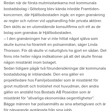
Redan när de första mutmisstankarna mot kommunala
bostadsbolag i Göteborg blev kända inledde Framtiden-
koncernen, där Hjällbobostaden ingår, en egen granskning
av regler och rutiner vid upphandling från privata aktörer.
Den sköts av en utomstående konsultfirma och ett av de
bolag som granskas är Hjällbobostaden.
– I den granskningen har vi inte hittat något själva som
skulle kunna ha föranlett en polisanmälan, säger Linda
Thorsson. För då skulle vi naturligtvis ha gjort en sådan. Det
finns inte heller några indikationer på att det skulle finnas
någon misstänkt inom bolaget.
Sedan tidigare pågår två förundersökningar där kommunala
bostadsbolag är inblandade. Den ena gäller en
projektledare hos Familjebostäder som är misstänkt för
grovt mutbrott och trolöshet mot huvudman, den andra
gäller en anställd hos Bostads AB Poseidon som är
misstänkt för ”allvarliga ekonomiska oegentligheter”.
Bägge männen har polisanmälts av sina arbetsgivare och är
för närvarande avstängda från sina jobb.