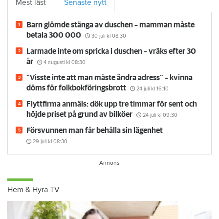
Mest läst
Senaste nytt
Barn glömde stänga av duschen – mamman måste
betala 300 000
30 juli
kl 08:30
Larmade inte om spricka i duschen – vräks efter 30
år
4 augusti
kl 08:30
”Visste inte att man måste ändra adress” – kvinna
döms för folkbokföringsbrott
24 juli
kl 16:10
Flyttfirma anmäls: dök upp tre timmar för sent och
höjde priset på grund av bilköer
24 juli
kl 09:30
Försvunnen man får behålla sin lägenhet
29 juli
kl 08:30
Hem & Hyra TV