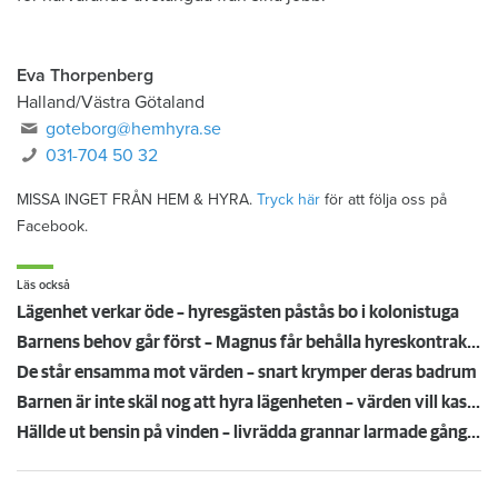
Eva Thorpenberg
Halland/Västra Götaland
goteborg@hemhyra.se
031-704 50 32
MISSA INGET FRÅN HEM & HYRA.
Tryck här
för att följa oss på
Facebook.
Läs också
Lägenhet verkar öde – hyresgästen påstås bo i kolonistuga
Barnens behov går först – Magnus får behålla hyreskontraktet
De står ensamma mot värden – snart krymper deras badrum
Barnen är inte skäl nog att hyra lägenheten – värden vill kasta ut Magnus
Hällde ut bensin på vinden – livrädda grannar larmade gång på gång