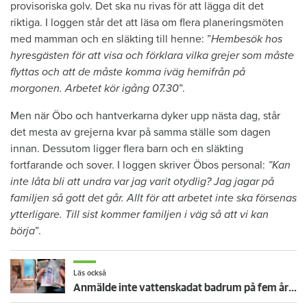
provisoriska golv. Det ska nu rivas för att lägga dit det
riktiga. I loggen står det att läsa om flera planeringsmöten
med mamman och en släkting till henne: ”
Hembesök hos
hyresgästen för att visa och förklara vilka grejer som måste
flyttas och att de måste komma iväg hemifrån på
morgonen. Arbetet kör igång 07.30
”.
Men när Öbo och hantverkarna dyker upp nästa dag, står
det mesta av grejerna kvar på samma ställe som dagen
innan. Dessutom ligger flera barn och en släkting
fortfarande och sover. I loggen skriver Öbos personal:
”Kan
inte låta bli att undra var jag varit otydlig? Jag jagar på
familjen så gott det går. Allt för att arbetet inte ska försenas
ytterligare. Till sist kommer familjen i väg så att vi kan
börja
”.
Läs också
Anmälde inte vattenskadat badrum på fem år – krävs på 125 000 kronor