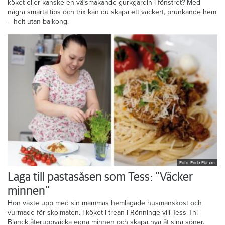
köket eller kanske en välsmakande gurkgardin i fönstret? Med
några smarta tips och trix kan du skapa ett vackert, prunkande hem
– helt utan balkong.
Foto: Frida Ekman
Laga till pastasåsen som Tess: ”Väcker
minnen”
Hon växte upp med sin mammas hemlagade husmanskost och
vurmade för skolmaten. I köket i trean i Rönninge vill Tess Thi
Blanck återuppväcka egna minnen och skapa nya åt sina söner.