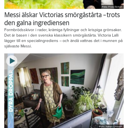
Foto: Frida Ekman
Messi älskar Victorias smörgåstårta – trots
den galna ingrediensen
Formbrödsskivor i rader, krämiga fyllningar och krispiga grönsaker.
Det är basen i den svenska klassikern smörgåstårta. Victoria Lalli
lägger till en specialingrediens – och ändå vattnas det i munnen på
självaste Messi.
Foto: Tomas Ohlsson