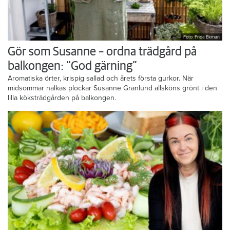
Foto: Frida Ekman
Gör som Susanne – ordna trädgård på
balkongen: ”God gärning”
Aromatiska örter, krispig sallad och årets första gurkor. När
midsommar nalkas plockar Susanne Granlund allsköns grönt i den
lilla köksträdgården på balkongen.