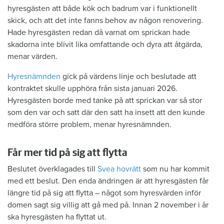
hyresgästen att både kök och badrum var i funktionellt
skick, och att det inte fanns behov av någon renovering.
Hade hyresgästen redan då varnat om sprickan hade
skadorna inte blivit lika omfattande och dyra att åtgärda,
menar värden.
Hyresnämnden
gick på värdens linje och beslutade att
kontraktet skulle upphöra från sista januari 2026.
Hyresgästen borde med tanke på att sprickan var så stor
som den var och satt där den satt ha insett att den kunde
medföra större problem, menar hyresnämnden.
Får mer tid på sig att flytta
Beslutet överklagades till
Svea hovrätt
som nu har kommit
med ett beslut. Den enda ändringen är att hyresgästen får
längre tid på sig att flytta – något som hyresvärden inför
domen sagt sig villig att gå med på. Innan 2 november i år
ska hyresgästen ha flyttat ut.