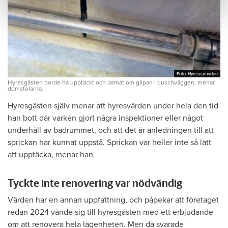
Foto: Hyresnämnden
Foto: Hyresnämnden
Hyresgästen borde ha upptäckt och larmat om glipan i duschväggen, menar
domstolarna.
Hyresgästen själv menar att hyresvärden under hela den tid
han bott där varken gjort några inspektioner eller något
underhåll av badrummet, och att det är anledningen till att
sprickan har kunnat uppstå. Sprickan var heller inte så lätt
att upptäcka, menar han.
Tyckte inte renovering var nödvändig
Värden har en annan uppfattning, och påpekar att företaget
redan 2024 vände sig till hyresgästen med ett erbjudande
om att renovera hela lägenheten. Men då svarade