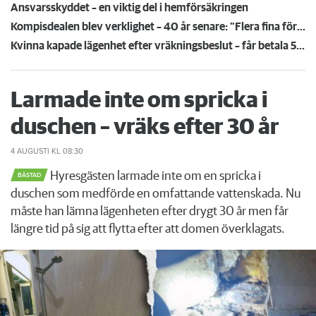
Ansvarsskyddet – en viktig del i hemförsäkringen
Kompisdealen blev verklighet – 40 år senare: "Flera fina fördelar med att dela bostad"
Kvinna kapade lägenhet efter vräkningsbeslut – får betala 50 000
Larmade inte om spricka i
duschen – vräks efter 30 år
4 AUGUSTI
KL 08:30
Hyresgästen larmade inte om en spricka i
BÅSTAD
duschen som medförde en omfattande vattenskada. Nu
måste han lämna lägenheten efter drygt 30 år men får
längre tid på sig att flytta efter att domen överklagats.