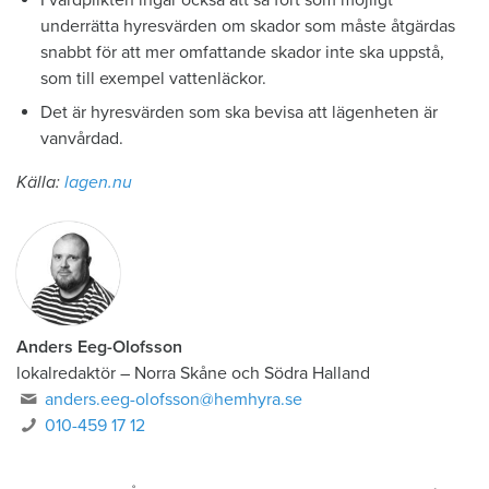
I vårdplikten ingår också att så fort som möjligt
underrätta hyresvärden om skador som måste åtgärdas
snabbt för att mer omfattande skador inte ska uppstå,
som till exempel vattenläckor.
Det är hyresvärden som ska bevisa att lägenheten är
vanvårdad.
Källa:
lagen.nu
Anders Eeg-Olofsson
lokalredaktör
–
Norra Skåne och Södra Halland
anders.eeg-olofsson@hemhyra.se
010-459 17 12