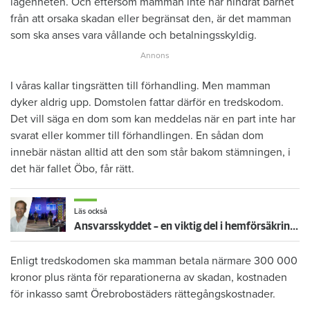
lägenheten. Och eftersom mamman inte har hindrat barnet
från att orsaka skadan eller begränsat den, är det mamman
som ska anses vara vållande och betalningsskyldig.
I våras kallar tingsrätten till förhandling. Men mamman
dyker aldrig upp. Domstolen fattar därför en tredskodom.
Det vill säga en dom som kan meddelas när en part inte har
svarat eller kommer till förhandlingen. En sådan dom
innebär nästan alltid att den som står bakom stämningen, i
det här fallet Öbo, får rätt.
Läs också
Ansvarsskyddet – en viktig del i hemförsäkringen
Enligt tredskodomen ska mamman betala närmare 300 000
kronor plus ränta för reparationerna av skadan, kostnaden
för inkasso samt Örebrobostäders rättegångskostnader.