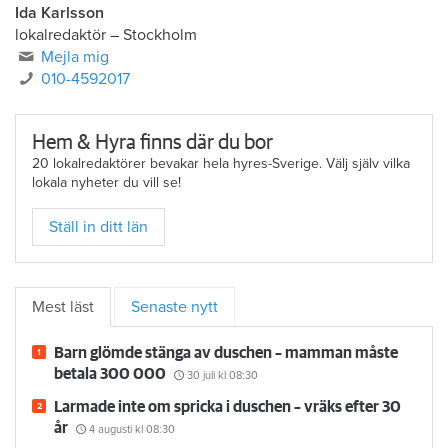
Ida Karlsson
lokalredaktör – Stockholm
Mejla mig
010-4592017
Hem & Hyra finns där du bor
20 lokalredaktörer bevakar hela hyres-Sverige. Välj själv vilka
lokala nyheter du vill se!
Ställ in ditt län
Mest läst
Senaste nytt
Barn glömde stänga av duschen – mamman måste
betala 300 000
30 juli
kl 08:30
Larmade inte om spricka i duschen – vräks efter 30
år
4 augusti
kl 08:30