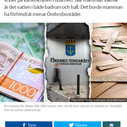
vrider på vattenkranen i duschen. När mamman vaknar
är det vatten i både badrum och hall. Det borde mamman
ha förhindrat menar Örebrobostäder.
Foto: Getty/ Tommy Andersson/ Anna Rytterbrant
En mamma får betala 300 000 kronor efter att ett barn satt på en vattenkran. Arkivbild
från en annan vattenskada.
Dela
Tweeta