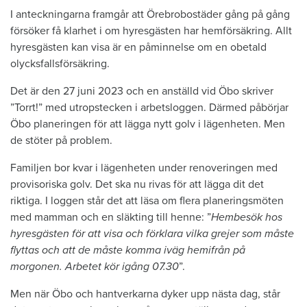
I anteckningarna framgår att Örebrobostäder gång på gång
försöker få klarhet i om hyresgästen har hemförsäkring. Allt
hyresgästen kan visa är en påminnelse om en obetald
olycksfallsförsäkring.
Det är den 27 juni 2023 och en anställd vid Öbo skriver
”Torrt!” med utropstecken i arbetsloggen. Därmed påbörjar
Öbo planeringen för att lägga nytt golv i lägenheten. Men
de stöter på problem.
Familjen bor kvar i lägenheten under renoveringen med
provisoriska golv. Det ska nu rivas för att lägga dit det
riktiga. I loggen står det att läsa om flera planeringsmöten
med mamman och en släkting till henne: ”
Hembesök hos
hyresgästen för att visa och förklara vilka grejer som måste
flyttas och att de måste komma iväg hemifrån på
morgonen. Arbetet kör igång 07.30
”.
Men när Öbo och hantverkarna dyker upp nästa dag, står