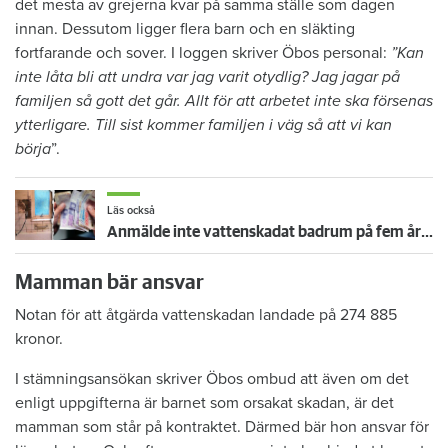
det mesta av grejerna kvar på samma ställe som dagen
innan. Dessutom ligger flera barn och en släkting
fortfarande och sover. I loggen skriver Öbos personal:
”Kan
inte låta bli att undra var jag varit otydlig? Jag jagar på
familjen så gott det går. Allt för att arbetet inte ska försenas
ytterligare. Till sist kommer familjen i väg så att vi kan
börja
”.
Läs också
Anmälde inte vattenskadat badrum på fem år – krävs på 125 000 kronor
Mamman bär ansvar
Notan för att åtgärda vattenskadan landade på 274 885
kronor.
I stämningsansökan skriver Öbos ombud att även om det
enligt uppgifterna är barnet som orsakat skadan, är det
mamman som står på kontraktet. Därmed bär hon ansvar för