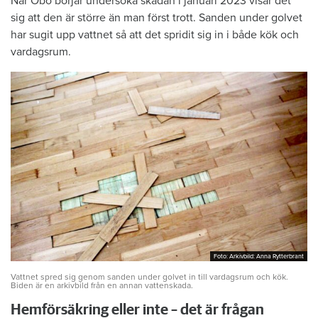
När Öbo börjar undersöka skadan i januari 2023 visar det
sig att den är större än man först trott. Sanden under golvet
har sugit upp vattnet så att det spridit sig in i både kök och
vardagsrum.
Foto: Arkivbild: Anna Rytterbrant
Foto: Arkivbild: Anna Rytterbrant
Vattnet spred sig genom sanden under golvet in till vardagsrum och kök.
Biden är en arkivbild från en annan vattenskada.
Hemförsäkring eller inte – det är frågan