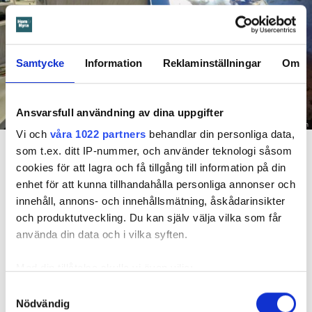
Samtycke
Information
Reklaminställningar
Om
Ansvarsfull användning av dina uppgifter
Foto: Hyresnämnden
Vi och
våra 1022 partners
behandlar din personliga data,
En inspektion visade att vatten under en längre tid läckt in genom sprickor i väggen (de
röda markeringarna) och orsakat rötskador i syllen.
som t.ex. ditt IP-nummer, och använder teknologi såsom
cookies för att lagra och få tillgång till information på din
enhet för att kunna tillhandahålla personliga annonser och
Dela
Tweeta
innehåll, annons- och innehållsmätning, åskådarinsikter
Hyresgästen har bott i lägenheten i skånska Båstad sedan
och produktutveckling. Du kan själv välja vilka som får
1995 men måste nu flytta sedan hans kontrakt prövats både
använda din data och i vilka syften.
i hyresnämnden och i hovrätten.
Med din tillåtelse skulle vi även vilja:
Skada upptäcktes av hantverkare
Samla in information om din geografiska plats
Samtyckesval
Nödvändig
som kan ha en noggrannhet på upp till flera meter
Det var när hyresvärdens hantverkare skulle byta ett