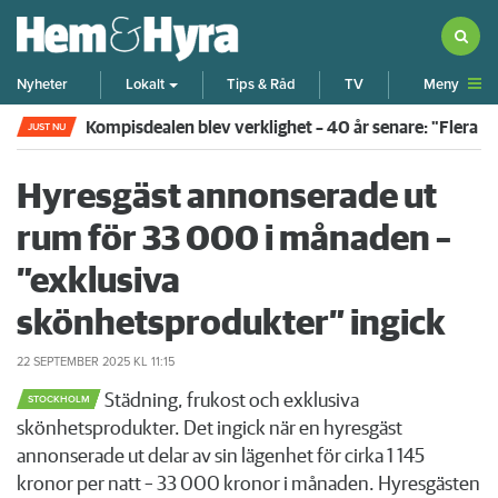
Meny
Nyheter
Lokalt
Tips & Råd
TV
Kompisdealen blev verklighet – 40 år senare: "Flera f
JUST NU
Hyresgäst annonserade ut
rum för 33 000 i månaden –
”exklusiva
skönhetsprodukter” ingick
22 SEPTEMBER 2025
KL 11:15
Städning, frukost och exklusiva
STOCKHOLM
skönhetsprodukter. Det ingick när en hyresgäst
annonserade ut delar av sin lägenhet för cirka 1 145
kronor per natt – 33 000 kronor i månaden. Hyresgästen