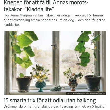
Knepen för att få till Annas morots-
tekakor: ”Kladda lite”
Hos Anna Maripuu vankas nybakt flera dagar i veckan. För henne
är det avkoppling att slå händerna runt en deg – och den får gärna
kladda lite.
Foto: Karin Hasselström/Newbotanic.se
15 smarta trix för att odla utan balkong
Drömmer du om en grönskande oas i vardagsrummet, en örtagård i