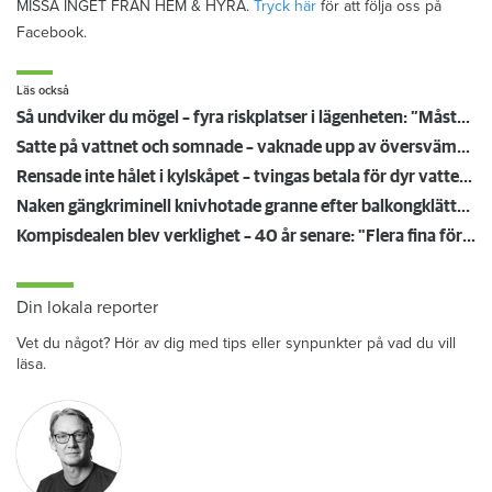
MISSA INGET FRÅN HEM & HYRA.
Tryck här
för att följa oss på
Facebook.
Läs också
Så undviker du mögel – fyra riskplatser i lägenheten: ”Måste städa bort”
Satte på vattnet och somnade – vaknade upp av översvämning hos grannen
Rensade inte hålet i kylskåpet – tvingas betala för dyr vattenskada
Naken gängkriminell knivhotade granne efter balkongklättring
Kompisdealen blev verklighet – 40 år senare: "Flera fina fördelar med att dela bostad"
Din lokala reporter
Vet du något? Hör av dig med tips eller synpunkter på vad du vill
läsa.