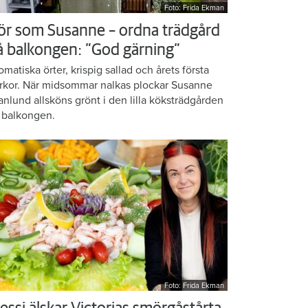
Foto: Frida Ekman
ör som Susanne – ordna trädgård
å balkongen: ”God gärning”
omatiska örter, krispig sallad och årets första
rkor. När midsommar nalkas plockar Susanne
anlund allsköns grönt i den lilla köksträdgården
 balkongen.
Foto: Frida Ekman