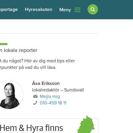
eportage
Hyresakuten
Meny
n lokala reporter
t du något? Hör av dig med tips eller
npunkter på vad du vill läsa.
Åsa Eriksson
lokalredaktör
–
Sundsvall
Mejla mig
010-459 18 11
Hem & Hyra finns