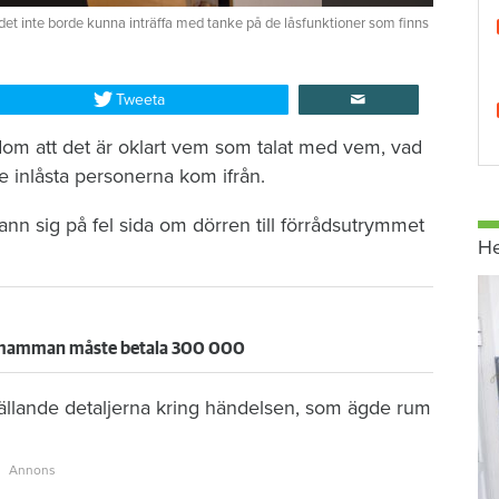
det inte borde kunna inträffa med tanke på de låsfunktioner som finns
Tweeta
 dom att det är oklart vem som talat med vem, vad
e inlåsta personerna kom ifrån.
ann sig på fel sida om dörren till förrådsutrymmet
H
– mamman måste betala 300 000
 gällande detaljerna kring händelsen, som ägde rum