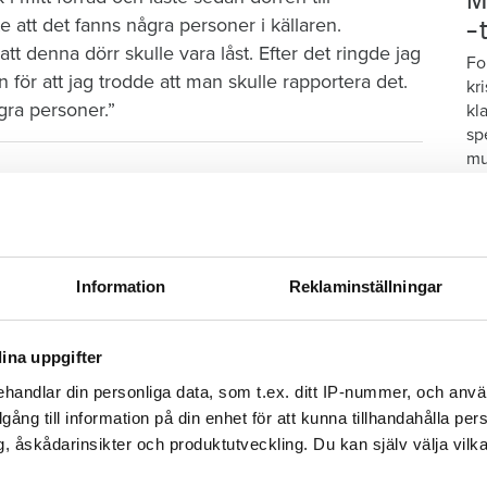
M
 att det fanns några personer i källaren.
–
tt denna dörr skulle vara låst. Efter det ringde jag
Fo
n för att jag trodde att man skulle rapportera det.
kr
gra personer.”
kl
sp
mu
 bo kvar: "Glömde att betala"
t den åtalade berövat de tre hyresgästerna friheten
ades.
Information
Reklaminställningar
e att överklaga.
ina uppgifter
handlar din personliga data, som t.ex. ditt IP-nummer, och anv
dshus
, kan inte kommentera domen och den
illgång till information på din enhet för att kunna tillhandahålla pe
, åskådarinsikter och produktutveckling. Du kan själv välja vilk
S