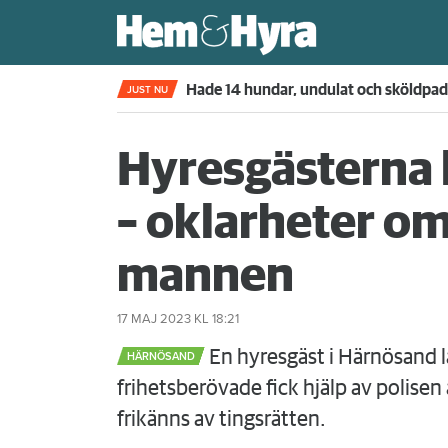
Kompisdealen blev verklighet – 40 år s
JUST NU
Hyresgästerna lå
– oklarheter om
mannen
17 MAJ 2023
KL 18:21
En hyresgäst i Härnösand lå
HÄRNÖSAND
frihetsberövade fick hjälp av polis
frikänns av tingsrätten.