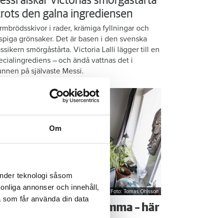
essi älskar Victorias smörgåstårta
 trots den galna ingrediensen
rmbrödsskivor i rader, krämiga fyllningar och
ispiga grönsaker. Det är basen i den svenska
assikern smörgåstårta. Victoria Lalli lägger till en
ecialingrediens – och ändå vattnas det i
nnen på självaste Messi.
Om
änder teknologi såsom
rsonliga annonser och innehåll,
Foto: Tomas Ohlsson
a som får använda din data
å sparar du vatten hemma – här