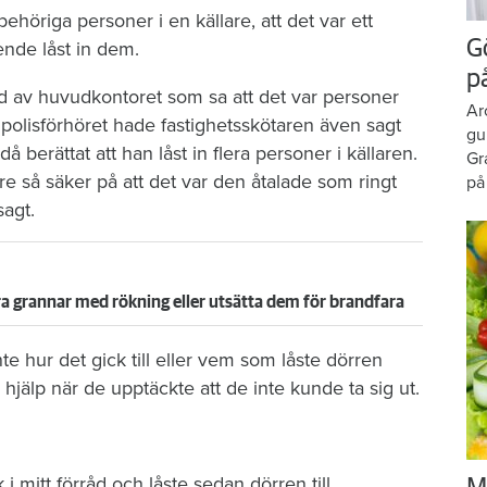
ehöriga personer i en källare, att det var ett
G
nde låst in dem.
p
 av huvudkontoret som sa att det var personer
Ar
ån polisförhöret hade fastighetsskötaren även sagt
gu
å berättat att han låst in flera personer i källaren.
Gr
gre så säker på att det var den åtalade som ringt
på
sagt.
öra grannar med rökning eller utsätta dem för brandfara
e hur det gick till eller vem som låste dörren
 hjälp när de upptäckte att de inte kunde ta sig ut.
 i mitt förråd och låste sedan dörren till