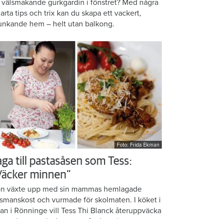
 välsmakande gurkgardin i fönstret? Med några
arta tips och trix kan du skapa ett vackert,
unkande hem – helt utan balkong.
Foto: Frida Ekman
aga till pastasåsen som Tess:
Väcker minnen”
n växte upp med sin mammas hemlagade
smanskost och vurmade för skolmaten. I köket i
ean i Rönninge vill Tess Thi Blanck återuppväcka