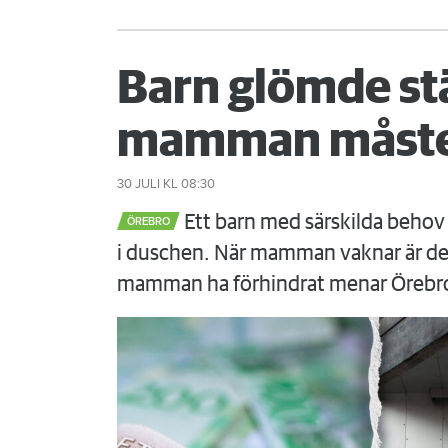
Barn glömde st
mamman måste
30 JULI
KL 08:30
Ett barn med särskilda behov 
ÖREBRO
i duschen. När mamman vaknar är det
mamman ha förhindrat menar Örebr