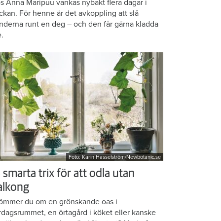
s Anna Maripuu vankas nybakt flera dagar i
ckan. För henne är det avkoppling att slå
nderna runt en deg – och den får gärna kladda
e.
Foto: Karin Hasselström/Newbotanic.se
 smarta trix för att odla utan
alkong
ömmer du om en grönskande oas i
rdagsrummet, en örtagård i köket eller kanske