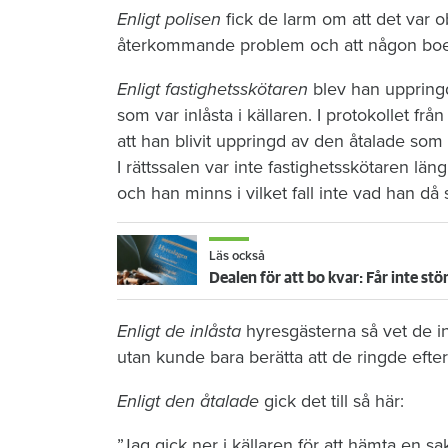
Enligt polisen
fick de larm om att det var ob
återkommande problem och att någon boe
Enligt fastighetsskötaren
blev han uppringd
som var inlåsta i källaren. I protokollet fr
att han blivit uppringd av den åtalade som d
I rättssalen var inte fastighetsskötaren län
och han minns i vilket fall inte vad han då 
Läs också
Dealen för att bo kvar: Får inte st
Enligt de inlåsta
hyresgästerna så vet de int
utan kunde bara berätta att de ringde efter
Enligt den åtalade
gick det till så här:
”Jag gick ner i källaren för att hämta en sak