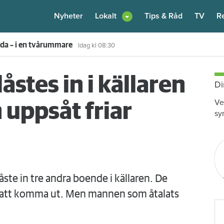
Nyheter
Lokalt
Tips & Råd
TV
R
enare: "Flera fina fördelar med att dela bostad"
Igår kl 12:00
stes in i källaren
Di
Ve
 uppsåt friar
sy
ste in tre andra boende i källaren. De
en att komma ut. Men mannen som åtalats