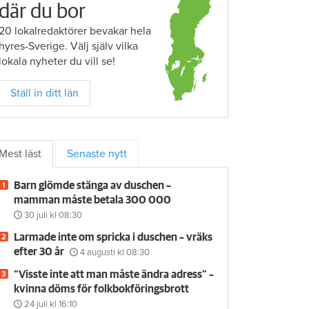
där du bor
20 lokalredaktörer bevakar hela
hyres-Sverige. Välj själv vilka
lokala nyheter du vill se!
Ställ in ditt län
Mest läst
Senaste nytt
Barn glömde stänga av duschen –
mamman måste betala 300 000
30 juli
kl 08:30
Larmade inte om spricka i duschen – vräks
efter 30 år
4 augusti
kl 08:30
”Visste inte att man måste ändra adress” –
kvinna döms för folkbokföringsbrott
24 juli
kl 16:10