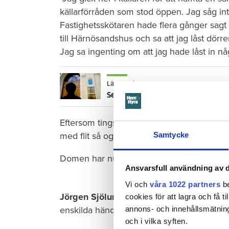
källarförråden som stod öppen. Jag såg inte
Fastighetsskötaren hade flera gånger sagt a
till Härnösandshus och sa att jag låst dörre
Jag sa ingenting om att jag hade låst in nå
Läs också
Sen med hyran 13 gånger – får ändå
Eftersom tingsrätten hade svårt att visa at
med flit så ogillades åtalet och mannen fri
Samtycke
Domen har nu vunnit laga kraft och går int
Ansvarsfull användning av d
Vi och
våra 1022 partners
be
Jörgen Sjölund, förvaltare på Härnösan
cookies för att lagra och få t
enskilda händelsen.
annons- och innehållsmätning
och i vilka syften.