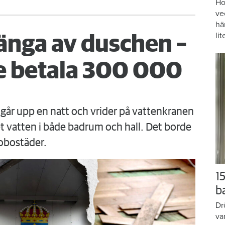
Ho
ve
hä
lit
änga av duschen –
 betala 300 000
går upp en natt och vrider på vattenkranen
 vatten i både badrum och hall. Det borde
obostäder.
15
b
Dr
va