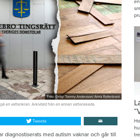
en
sm
pr
Foto: Getty/ Tommy Andersson/ Anna Rytterbrant
L
 på en vattenkran. Arkivbild från en annan vattenskada.
”
Ho
Tweeta
hu
r diagnostiserats med autism vaknar och går till
tr