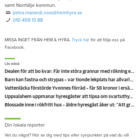
samt Norrtälje kommun.
petra.marandi.roos@hemhyra.se
010-459 13 88
MISSA INGET FRÅN HEM & HYRA.
Tryck här
för att följa oss på
Facebook.
Läs också
Dealen för att bo kvar: Får inte störa grannar med rökning eller utsätta dem för brandfara
Barn kan fastna och strypas – var tionde lekplats har allvarliga brister
Vattenläcka förstörde Yvonnes förråd – får 58 kronor i ersättning: "Provocerande lite!"
Uppsalahem uppmanar hyresgäster att tipsa om svartuthyrning: "Våra hyresgäster vill vara trygga i sina områden"
Blossade inne i rökfritt hus – äldre hyresgäst åker ut: "Att grannen störs väger tungt"
Din lokala reporter
Vet du något? Hör av dig med tips eller synpunkter på vad du vill