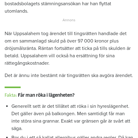
bostadsbolagets stämningsansökan har han flyttat
utomlands.
När Uppsalahem tog ärendet till tingsrätten handlade det
om en sammanlagd skuld på över 97 000 kronor plus
dröjsmålsränta. Räntan fortsätter att ticka på tills skulden är
betald. Uppsalahem vill också ha ersättning för sina
rättegångskostnader.
Det är ännu inte bestämt när tingsrätten ska avgöra ärendet.
Fakta:
Får man röka i lägenheten?
Generellt sett är det tillåtet att röka i sin hyreslägenhet.
Det gäller även på balkongen. Men samtidigt får man
inte störa sina grannar. Exakt var gränsen går är svårt att
säga.
Bor du i ett så kallat allergihus gäller andra regler. Då kan