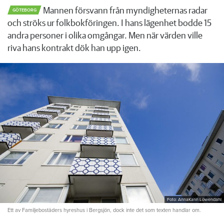
Mannen försvann från myndigheternas radar
GÖTEBORG
och ströks ur folkbokföringen. I hans lägenhet bodde 15
andra personer i olika omgångar. Men när värden ville
riva hans kontrakt dök han upp igen.
Foto: AnnaKarin Löwendahl
Ett av Familjebostäders hyreshus i Bergsjön, dock inte det som texten handlar om.