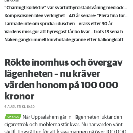
Läs också
”Charmigt kollektiv” var svartuthyrd stadsvåning med ockerhyra
Kompisdealen blev verklighet – 40 år senare: "Flera fina fördelar med att dela bostad"
Larmade inte om spricka i duschen – vräks efter 30 år
Värdens miss gör att hyresgäst får bo kvar – trots 13 sena hyror
Naken gängkriminell knivhotade granne efter balkongklättring
Rökte inomhus och övergav
lägenheten – nu kräver
värden honom på 100 000
kronor
6 AUGUSTI
KL 10:30
När Uppsalahem går in i lägenheten luktar den
UPPSALA
cigarettrök och möblerna står kvar. Nu har värden vänt
sig till tingsrätten för att kräva mannen på över 100 000