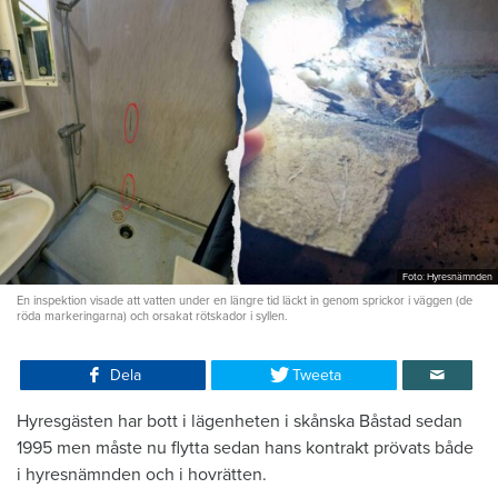
Foto: Hyresnämnden
En inspektion visade att vatten under en längre tid läckt in genom sprickor i väggen (de
röda markeringarna) och orsakat rötskador i syllen.
Dela
Tweeta
Hyresgästen har bott i lägenheten i skånska Båstad sedan
1995 men måste nu flytta sedan hans kontrakt prövats både
i hyresnämnden och i hovrätten.