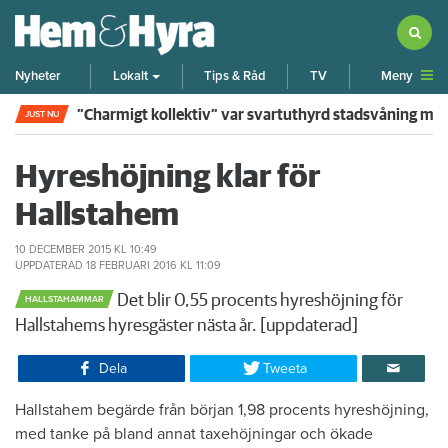
Meny
Nyheter
Lokalt
Tips & Råd
TV
”Charmigt kollektiv” var svartuthyrd stadsvåning me
JUST NU
Hyreshöjning klar för
Hallstahem
10 DECEMBER 2015
KL 10:49
UPPDATERAD
18 FEBRUARI 2016
KL 11:09
Det blir 0,55 procents hyreshöjning för
HALLSTAHAMMAR
Hallstahems hyresgäster nästa år. [uppdaterad]
Dela
Tweeta
Hallstahem begärde från början 1,98 procents hyreshöjning,
med tanke på bland annat taxehöjningar och ökade