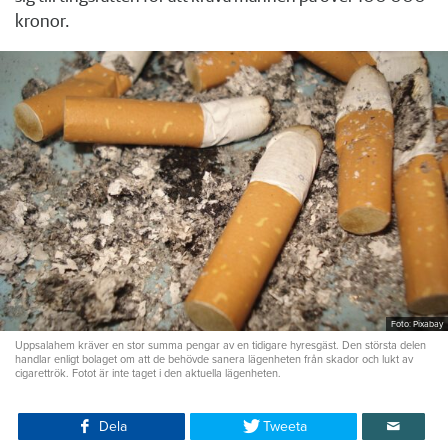
kronor.
Foto: Pixabay
Uppsalahem kräver en stor summa pengar av en tidigare hyresgäst. Den största delen
handlar enligt bolaget om att de behövde sanera lägenheten från skador och lukt av
cigarettrök. Fotot är inte taget i den aktuella lägenheten.
Dela
Tweeta