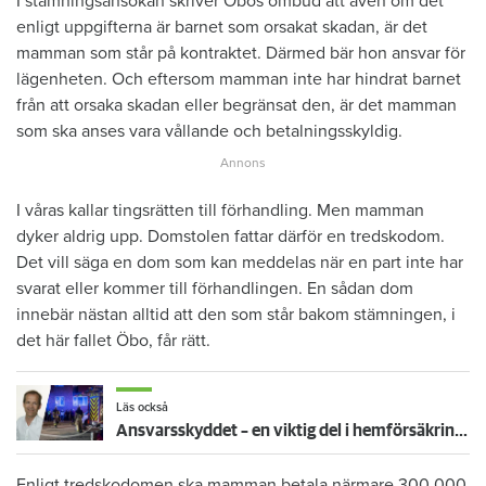
I stämningsansökan skriver Öbos ombud att även om det
enligt uppgifterna är barnet som orsakat skadan, är det
mamman som står på kontraktet. Därmed bär hon ansvar för
lägenheten. Och eftersom mamman inte har hindrat barnet
från att orsaka skadan eller begränsat den, är det mamman
som ska anses vara vållande och betalningsskyldig.
I våras kallar tingsrätten till förhandling. Men mamman
dyker aldrig upp. Domstolen fattar därför en tredskodom.
Det vill säga en dom som kan meddelas när en part inte har
svarat eller kommer till förhandlingen. En sådan dom
innebär nästan alltid att den som står bakom stämningen, i
det här fallet Öbo, får rätt.
Läs också
Ansvarsskyddet – en viktig del i hemförsäkringen
Enligt tredskodomen ska mamman betala närmare 300 000