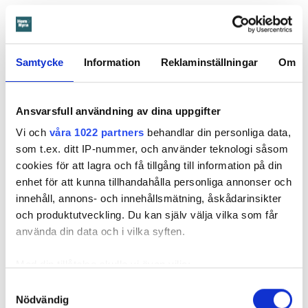
Värden har en annan uppfattning, och påpekar att företaget
redan 2024 vände sig till hyresgästen med ett erbjudande
om att renovera hela lägenheten. Men då svarade
hyresgästen att både kök och badrum var i funktionellt
Samtycke
Information
Reklaminställningar
Om
skick, och att det inte fanns behov av någon renovering.
Hade hyresgästen redan då varnat om sprickan hade
skadorna inte blivit lika omfattande och dyra att åtgärda,
Ansvarsfull användning av dina uppgifter
menar värden.
Vi och
våra 1022 partners
behandlar din personliga data,
som t.ex. ditt IP-nummer, och använder teknologi såsom
Hyresnämnden
gick på värdens linje och beslutade att
cookies för att lagra och få tillgång till information på din
kontraktet skulle upphöra från sista januari 2026.
enhet för att kunna tillhandahålla personliga annonser och
Hyresgästen borde med tanke på att sprickan var så stor
innehåll, annons- och innehållsmätning, åskådarinsikter
som den var och satt där den satt ha insett att den kunde
och produktutveckling. Du kan själv välja vilka som får
medföra större problem, menar hyresnämnden.
använda din data och i vilka syften.
Får mer tid på sig att flytta
Med din tillåtelse skulle vi även vilja:
Beslutet överklagades till
Svea hovrätt
som nu har kommit
Samla in information om din geografiska plats
Samtyckesval
med ett beslut. Den enda ändringen är att hyresgästen får
Nödvändig
som kan ha en noggrannhet på upp till flera meter