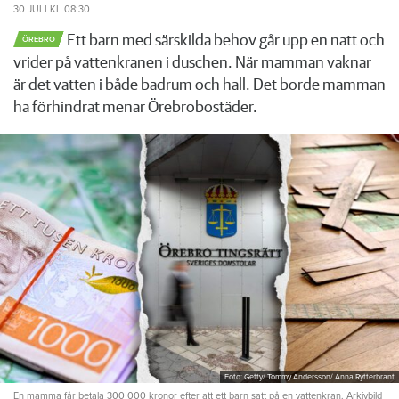
30 JULI
KL 08:30
Ett barn med särskilda behov går upp en natt och
ÖREBRO
vrider på vattenkranen i duschen. När mamman vaknar
är det vatten i både badrum och hall. Det borde mamman
ha förhindrat menar Örebrobostäder.
Foto: Getty/ Tommy Andersson/ Anna Rytterbrant
En mamma får betala 300 000 kronor efter att ett barn satt på en vattenkran. Arkivbild