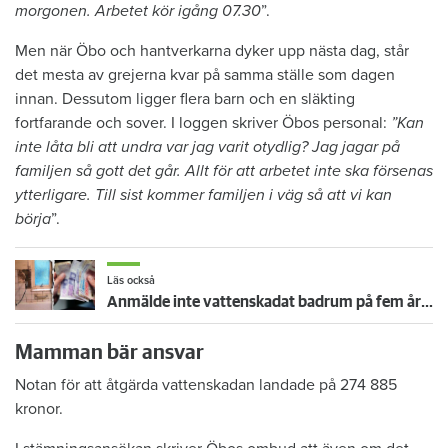
morgonen. Arbetet kör igång 07.30
”.
Men när Öbo och hantverkarna dyker upp nästa dag, står
det mesta av grejerna kvar på samma ställe som dagen
innan. Dessutom ligger flera barn och en släkting
fortfarande och sover. I loggen skriver Öbos personal:
”Kan
inte låta bli att undra var jag varit otydlig? Jag jagar på
familjen så gott det går. Allt för att arbetet inte ska försenas
ytterligare. Till sist kommer familjen i väg så att vi kan
börja
”.
Läs också
Anmälde inte vattenskadat badrum på fem år – krävs på 125 000 kronor
Mamman bär ansvar
Notan för att åtgärda vattenskadan landade på 274 885
kronor.