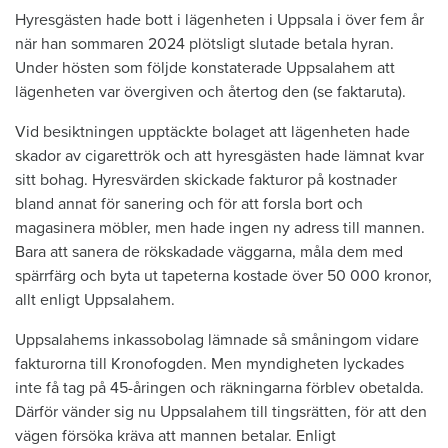
Hyresgästen hade bott i lägenheten i Uppsala i över fem år
när han sommaren 2024 plötsligt slutade betala hyran.
Under hösten som följde konstaterade Uppsalahem att
lägenheten var övergiven och återtog den (se faktaruta).
Vid besiktningen upptäckte bolaget att lägenheten hade
skador av cigarettrök och att hyresgästen hade lämnat kvar
sitt bohag. Hyresvärden skickade fakturor på kostnader
bland annat för sanering och för att forsla bort och
magasinera möbler, men hade ingen ny adress till mannen.
Bara att sanera de rökskadade väggarna, måla dem med
spärrfärg och byta ut tapeterna kostade över 50 000 kronor,
allt enligt Uppsalahem.
Uppsalahems inkassobolag lämnade så småningom vidare
fakturorna till Kronofogden. Men myndigheten lyckades
inte få tag på 45-åringen och räkningarna förblev obetalda.
Därför vänder sig nu Uppsalahem till tingsrätten, för att den
vägen försöka kräva att mannen betalar. Enligt