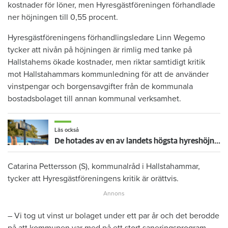
kostnader för löner, men Hyresgästföreningen förhandlade
ner höjningen till 0,55 procent.
Hyresgästföreningens förhandlingsledare Linn Wegemo
tycker att nivån på höjningen är rimlig med tanke på
Hallstahems ökade kostnader, men riktar samtidigt kritik
mot Hallstahammars kommunledning för att de använder
vinstpengar och borgensavgifter från de kommunala
bostadsbolaget till annan kommunal verksamhet.
Läs också
De hotades av en av landets högsta hyreshöjningar – så blev det
Catarina Pettersson (S), kommunalråd i Hallstahammar,
tycker att Hyresgästföreningens kritik är orättvis.
– Vi tog ut vinst ur bolaget under ett par år och det berodde
på att kommunen var med på ett stort saneringsprogram.