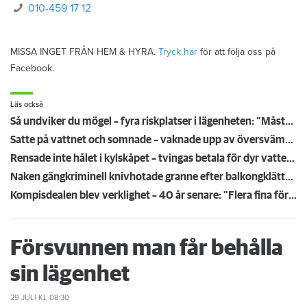
010-459 17 12
MISSA INGET FRÅN HEM & HYRA.
Tryck här
för att följa oss på
Facebook.
Läs också
Så undviker du mögel – fyra riskplatser i lägenheten: ”Måste städa bort”
Satte på vattnet och somnade – vaknade upp av översvämning hos grannen
Rensade inte hålet i kylskåpet – tvingas betala för dyr vattenskada
Naken gängkriminell knivhotade granne efter balkongklättring
Kompisdealen blev verklighet – 40 år senare: "Flera fina fördelar med att dela bostad"
Försvunnen man får behålla
sin lägenhet
29 JULI
KL 08:30