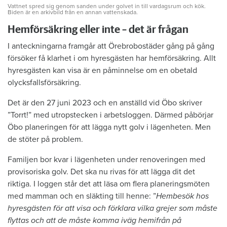
Vattnet spred sig genom sanden under golvet in till vardagsrum och kök.
Biden är en arkivbild från en annan vattenskada.
Hemförsäkring eller inte – det är frågan
I anteckningarna framgår att Örebrobostäder gång på gång
försöker få klarhet i om hyresgästen har hemförsäkring. Allt
hyresgästen kan visa är en påminnelse om en obetald
olycksfallsförsäkring.
Det är den 27 juni 2023 och en anställd vid Öbo skriver
”Torrt!” med utropstecken i arbetsloggen. Därmed påbörjar
Öbo planeringen för att lägga nytt golv i lägenheten. Men
de stöter på problem.
Familjen bor kvar i lägenheten under renoveringen med
provisoriska golv. Det ska nu rivas för att lägga dit det
riktiga. I loggen står det att läsa om flera planeringsmöten
med mamman och en släkting till henne: ”
Hembesök hos
hyresgästen för att visa och förklara vilka grejer som måste
flyttas och att de måste komma iväg hemifrån på