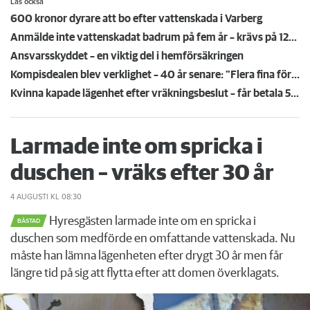
Läs också
600 kronor dyrare att bo efter vattenskada i Varberg
Anmälde inte vattenskadat badrum på fem år – krävs på 125 000 kronor
Ansvarsskyddet – en viktig del i hemförsäkringen
Kompisdealen blev verklighet – 40 år senare: "Flera fina fördelar med att dela bostad"
Kvinna kapade lägenhet efter vräkningsbeslut – får betala 50 000
Larmade inte om spricka i
duschen – vräks efter 30 år
4 AUGUSTI
KL 08:30
Hyresgästen larmade inte om en spricka i
BÅSTAD
duschen som medförde en omfattande vattenskada. Nu
måste han lämna lägenheten efter drygt 30 år men får
längre tid på sig att flytta efter att domen överklagats.