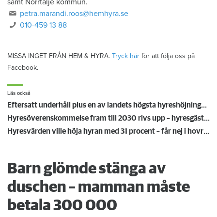
samt Norrtälje kommun.
petra.marandi.roos@hemhyra.se
010-459 13 88
MISSA INGET FRÅN HEM & HYRA.
Tryck här
för att följa oss på
Facebook.
Läs också
Eftersatt underhåll plus en av landets högsta hyreshöjningar – hyresgäster får ta smällen för miljonförlusterna
Hyresöverenskommelse fram till 2030 rivs upp – hyresgäster känner sig svikna: "Jag går redan på knäna"
Hyresvärden ville höja hyran med 31 procent – får nej i hovrätten
Barn glömde stänga av
duschen – mamman måste
betala 300 000