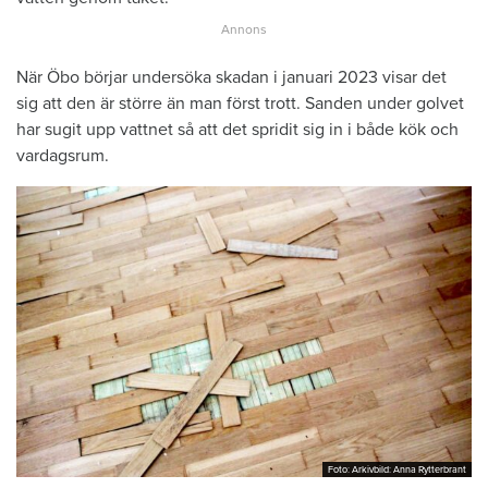
När Öbo börjar undersöka skadan i januari 2023 visar det
sig att den är större än man först trott. Sanden under golvet
har sugit upp vattnet så att det spridit sig in i både kök och
vardagsrum.
Foto: Arkivbild: Anna Rytterbrant
Foto: Arkivbild: Anna Rytterbrant