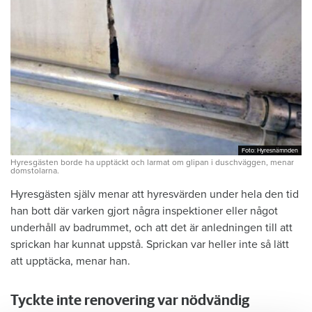
Foto: Hyresnämnden
Foto: Hyresnämnden
Hyresgästen borde ha upptäckt och larmat om glipan i duschväggen, menar
domstolarna.
Hyresgästen själv menar att hyresvärden under hela den tid
han bott där varken gjort några inspektioner eller något
underhåll av badrummet, och att det är anledningen till att
sprickan har kunnat uppstå. Sprickan var heller inte så lätt
att upptäcka, menar han.
Tyckte inte renovering var nödvändig