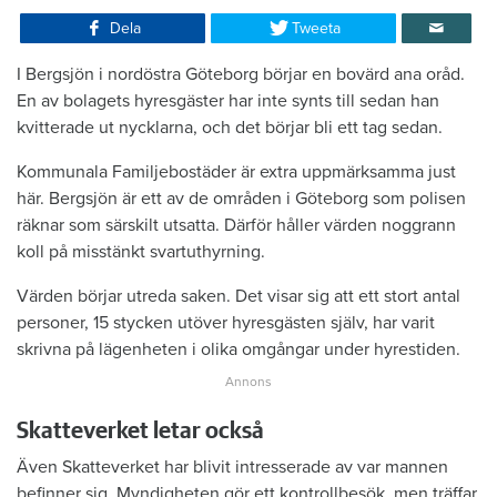
Dela
Tweeta
I Bergsjön i nordöstra Göteborg börjar en bovärd ana oråd.
En av bolagets hyresgäster har inte synts till sedan han
kvitterade ut nycklarna, och det börjar bli ett tag sedan.
Kommunala Familjebostäder är extra uppmärksamma just
här. Bergsjön är ett av de områden i Göteborg som polisen
räknar som särskilt utsatta. Därför håller värden noggrann
koll på misstänkt svartuthyrning.
Värden börjar utreda saken. Det visar sig att ett stort antal
personer, 15 stycken utöver hyresgästen själv, har varit
skrivna på lägenheten i olika omgångar under hyrestiden.
Skatteverket letar också
Även Skatteverket har blivit intresserade av var mannen
befinner sig. Myndigheten gör ett kontrollbesök, men träffar