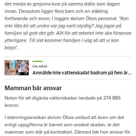
det mesta av grejerna kvar på samma ställe som dagen
innan. Dessutom ligger flera barn och en släkting
fortfarande och sover. I loggen skriver Öbos personal:
”Kan
inte låta bli att undra var jag varit otydlig? Jag jagar på
familjen så gott det går. Allt för att arbetet inte ska försenas
ytterligare. Till sist kommer familjen i väg så att vi kan
börja
”.
Läs också
Anmälde inte vattenskadat badrum på fem år – krävs på 125 000 kronor
Mamman bär ansvar
Notan för att åtgärda vattenskadan landade på 274 885
kronor.
I stämningsansökan skriver Öbos ombud att även om det
enligt uppgifterna är barnet som orsakat skadan, är det
mamman som står på kontraktet. Därmed bär hon ansvar för