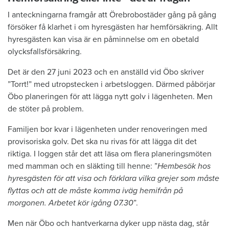
I anteckningarna framgår att Örebrobostäder gång på gång
försöker få klarhet i om hyresgästen har hemförsäkring. Allt
hyresgästen kan visa är en påminnelse om en obetald
olycksfallsförsäkring.
Det är den 27 juni 2023 och en anställd vid Öbo skriver
”Torrt!” med utropstecken i arbetsloggen. Därmed påbörjar
Öbo planeringen för att lägga nytt golv i lägenheten. Men
de stöter på problem.
Familjen bor kvar i lägenheten under renoveringen med
provisoriska golv. Det ska nu rivas för att lägga dit det
riktiga. I loggen står det att läsa om flera planeringsmöten
med mamman och en släkting till henne: ”
Hembesök hos
hyresgästen för att visa och förklara vilka grejer som måste
flyttas och att de måste komma iväg hemifrån på
morgonen. Arbetet kör igång 07.30
”.
Men när Öbo och hantverkarna dyker upp nästa dag, står