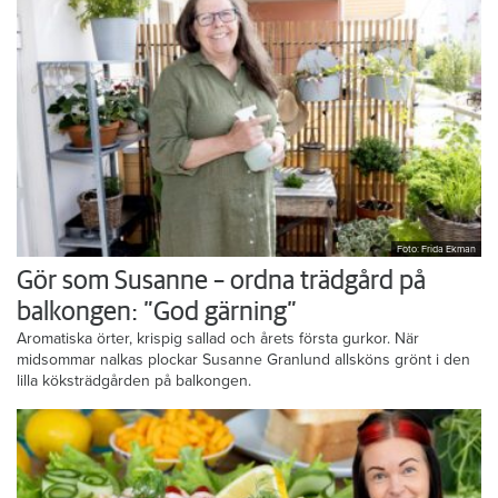
Foto: Frida Ekman
Gör som Susanne – ordna trädgård på
balkongen: ”God gärning”
Aromatiska örter, krispig sallad och årets första gurkor. När
midsommar nalkas plockar Susanne Granlund allsköns grönt i den
lilla köksträdgården på balkongen.