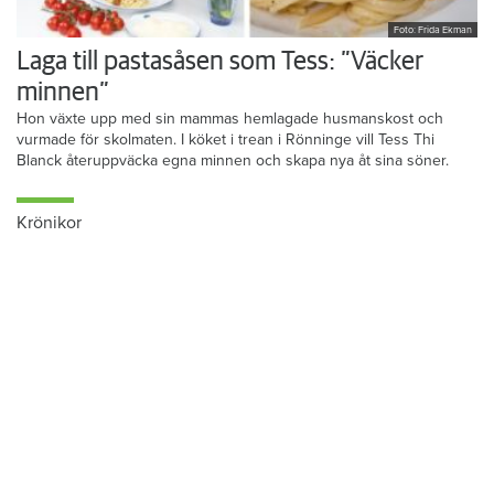
Foto: Frida Ekman
Laga till pastasåsen som Tess: ”Väcker
minnen”
Hon växte upp med sin mammas hemlagade husmanskost och
vurmade för skolmaten. I köket i trean i Rönninge vill Tess Thi
Blanck återuppväcka egna minnen och skapa nya åt sina söner.
Krönikor
Du läser:
Jösses flickor vart tog ni vägen?