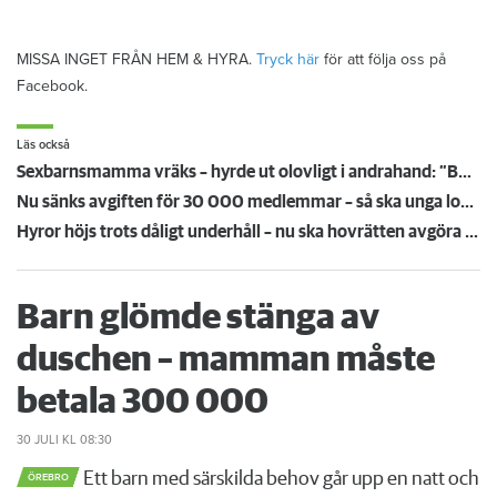
MISSA INGET FRÅN HEM & HYRA.
Tryck här
för att följa oss på
Facebook.
Läs också
Sexbarnsmamma vräks – hyrde ut olovligt i andrahand: ”Borde tas större hänsyn till barnen”
Nu sänks avgiften för 30 000 medlemmar – så ska unga lockas till Hyresgästföreningen
Hyror höjs trots dåligt underhåll – nu ska hovrätten avgöra oklart rättsläge
Barn glömde stänga av
duschen – mamman måste
betala 300 000
30 JULI
KL 08:30
Ett barn med särskilda behov går upp en natt och
ÖREBRO