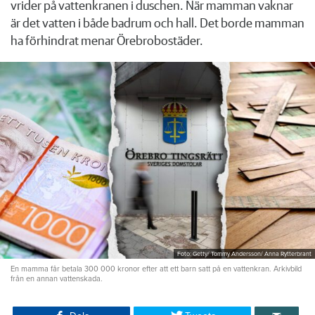
vrider på vattenkranen i duschen. När mamman vaknar
är det vatten i både badrum och hall. Det borde mamman
ha förhindrat menar Örebrobostäder.
Foto: Getty/ Tommy Andersson/ Anna Rytterbrant
En mamma får betala 300 000 kronor efter att ett barn satt på en vattenkran. Arkivbild
från en annan vattenskada.