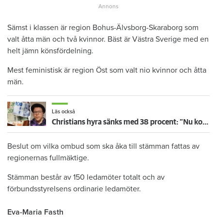
Sämst i klassen är region Bohus-Älvsborg-Skaraborg som
valt åtta män och två kvinnor. Bäst är Västra Sverige med en
helt jämn könsfördelning.
Mest feministisk är region Öst som valt nio kvinnor och åtta
män.
Läs också
Christians hyra sänks med 38 procent: ”Nu kommer jag ha råd att ta körkort”
Beslut om vilka ombud som ska åka till stämman fattas av
regionernas fullmäktige.
Stämman består av 150 ledamöter totalt och av
förbundsstyrelsens ordinarie ledamöter.
Eva-Maria Fasth