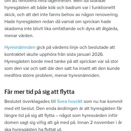
om att renovera hela lägenheten. Men då svarade
hyresgästen att både kök och badrum var i funktionellt
skick, och att det inte fanns behov av någon renovering.
Hade hyresgästen redan då varnat om sprickan hade
skadorna inte blivit lika omfattande och dyra att åtgärda,
menar värden.
Hyresnämnden
gick på värdens linje och beslutade att
kontraktet skulle upphöra från sista januari 2026.
Hyresgästen borde med tanke på att sprickan var så stor
som den var och satt där den satt ha insett att den kunde
medföra större problem, menar hyresnämnden.
Får mer tid på sig att flytta
Beslutet överklagades till
Svea hovrätt
som nu har kommit
med ett beslut. Den enda ändringen är att hyresgästen får
längre tid på sig att flytta – något som hyresvärden inför
domen sagt sig villig att gå med på. Innan 2 november i år
ska hyresgästen ha flyttat ut.