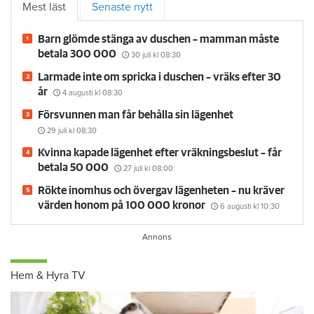
Mest läst
Senaste nytt
Barn glömde stänga av duschen – mamman måste
betala 300 000
30 juli
kl 08:30
Larmade inte om spricka i duschen – vräks efter 30
år
4 augusti
kl 08:30
Försvunnen man får behålla sin lägenhet
29 juli
kl 08:30
Kvinna kapade lägenhet efter vräkningsbeslut – får
betala 50 000
27 juli
kl 08:00
Rökte inomhus och övergav lägenheten – nu kräver
värden honom på 100 000 kronor
6 augusti
kl 10:30
Hem & Hyra TV