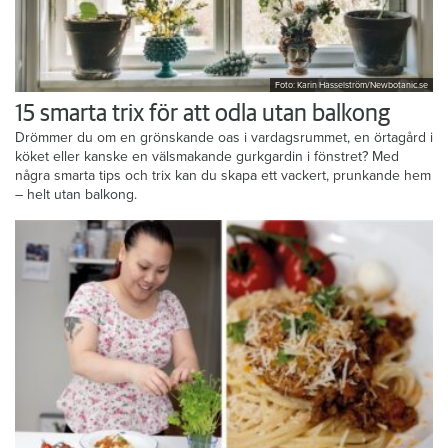
Foto: Karin Hasselström/Newbotanic.se
15 smarta trix för att odla utan balkong
Drömmer du om en grönskande oas i vardagsrummet, en örtagård i
köket eller kanske en välsmakande gurkgardin i fönstret? Med
några smarta tips och trix kan du skapa ett vackert, prunkande hem
– helt utan balkong.