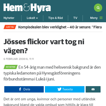
Meny
Nyheter
Lokalt
Tips & Råd
TV
Kompisdealen blev verklighet – 40 år senare: "Flera f
JUST NU
Jösses flickor vart tog ni
vägen?
6 FEBRUARI 2008
KL 11:11
En 54-årig man med helsvensk bakgrund är den
NYHETER
typiska ledamoten på Hyresgästföreningens
förbundsstämma i Luleå i juni.
Dela
Tweeta
Det är ont om unga, kvinnor och personer med utländsk
bakgrund bland de valda ombud som hittills är klara till