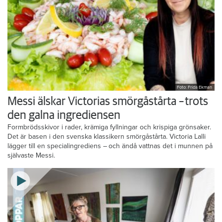
Foto: Frida Ekman
Messi älskar Victorias smörgåstårta – trots
den galna ingrediensen
Formbrödsskivor i rader, krämiga fyllningar och krispiga grönsaker.
Det är basen i den svenska klassikern smörgåstårta. Victoria Lalli
lägger till en specialingrediens – och ändå vattnas det i munnen på
självaste Messi.