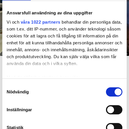
Ansvarsfull användning av dina uppgifter
Vi och
våra 1022 partners
behandlar din personliga data,
som t.ex. ditt IP-nummer, och använder teknologi såsom
cookies för att lagra och få tillgång till information på din
enhet för att kunna tillhandahålla personliga annonser och
innehåll, annons- och innehållsmätning, åskådarinsikter
Foto: Hyresnämnden
och produktutveckling. Du kan själv välja vilka som får
En inspektion visade att vatten under en längre tid läckt in genom sprickor i väggen (de
använda din data och i vilka syften.
röda markeringarna) och orsakat rötskador i syllen.
Med din tillåtelse skulle vi även vilja:
Dela
Tweeta
Samla in information om din geografiska plats
Samtyckesval
Hyresgästen har bott i lägenheten i skånska Båstad sedan
Nödvändig
som kan ha en noggrannhet på upp till flera meter
1995 men måste nu flytta sedan hans kontrakt prövats både
Identifiera din enhet genom att aktivt skanna den
i hyresnämnden och i hovrätten.
för specifika kännetecken (fingeravtryck)
Inställningar
Ta reda på mer om hur dina personliga uppgifter
behandlas och ställ in dina preferenser i
detaljsektionen
.
Skada upptäcktes av hantverkare
Statistik
Du kan ändra eller dra tillbaka ditt samtycke när som