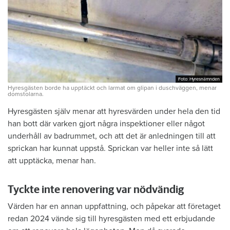
Foto: Hyresnämnden
Foto: Hyresnämnden
Hyresgästen borde ha upptäckt och larmat om glipan i duschväggen, menar
domstolarna.
Hyresgästen själv menar att hyresvärden under hela den tid
han bott där varken gjort några inspektioner eller något
underhåll av badrummet, och att det är anledningen till att
sprickan har kunnat uppstå. Sprickan var heller inte så lätt
att upptäcka, menar han.
Tyckte inte renovering var nödvändig
Värden har en annan uppfattning, och påpekar att företaget
redan 2024 vände sig till hyresgästen med ett erbjudande