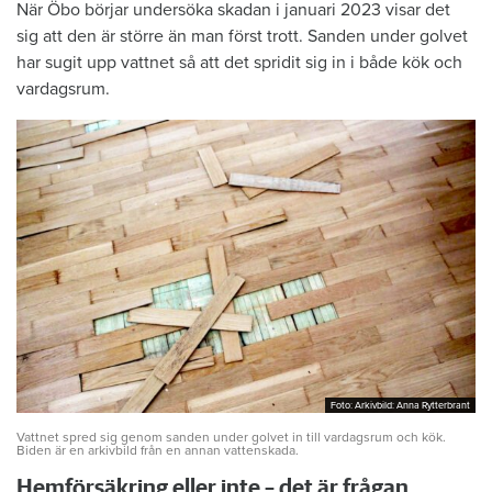
När Öbo börjar undersöka skadan i januari 2023 visar det
sig att den är större än man först trott. Sanden under golvet
har sugit upp vattnet så att det spridit sig in i både kök och
vardagsrum.
Foto: Arkivbild: Anna Rytterbrant
Foto: Arkivbild: Anna Rytterbrant
Vattnet spred sig genom sanden under golvet in till vardagsrum och kök.
Biden är en arkivbild från en annan vattenskada.
Hemförsäkring eller inte – det är frågan