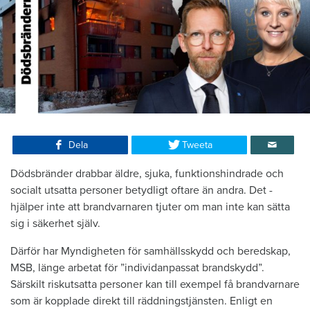
Dela
Tweeta
Dödsbränder drabbar äldre, ­sjuka, funktionshindrade och
socialt ut­satta personer betydligt oftare än andra. Det ­
hjälper inte att ­brandvarnaren tjuter om man inte kan sätta
sig i ­säkerhet själv.
Därför har Myndigheten för samhällsskydd och beredskap,
MSB, länge arbetat för ”individ­anpassat brandskydd”.
Särskilt riskutsatta personer kan till exempel få brandvarnare
som är kopplade direkt till räddnings­tjänsten. Enligt en