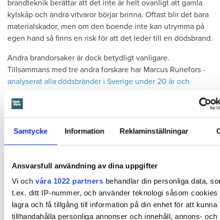
brandteknik ­berättar att det inte är helt ovanligt att gamla
kylskåp och andra ­vitvaror börjar brinna. Oftast blir det bara
­materialskador, men om den boende inte kan utrymma på
egen hand så finns en risk för att det leder till en dödsbrand.
Andra brandorsaker är dock ­betydligt vanligare.
Tillsammans med tre andra forskare har Marcus Runefors
­
analyserat alla dödsbränder i Sverige under 20 år och
särskilt de bränder där personer över 65 år avlidit.
Var ­
fjortonde brand berodde på tekniska fel, till ­exempel i
vitvaror. Nästan hälften ­berodde på ­cigaretter eller levande
ljus.
Samtycke
Information
Reklaminställningar
Ansvarsfull användning av dina uppgifter
Vi och
våra 1022 partners
behandlar din personliga data, s
t.ex. ditt IP-nummer, och använder teknologi såsom cookies f
lagra och få tillgång till information på din enhet för att kunna
Marcus Runefors påpekar att det inte handlar om att äldre
tillhandahålla personliga annonser och innehåll, annons- och