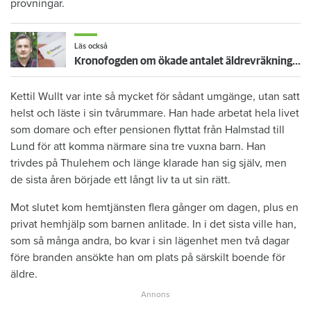
provningar.
Läs också
Kronofogden om ökade antalet äldrevräkningar: "Våga ta hjälp"
Kettil Wullt var inte så mycket för ­sådant umgänge, utan satt
helst och ­läste i sin tvårummare. Han hade ­arbetat hela livet
som domare och ­efter pensionen flyttat från Halmstad till
Lund för att komma närmare sina tre vuxna barn. Han
trivdes på ­Thulehem och länge ­klarade han sig själv, men
de sista åren började ett långt liv ta ut sin rätt.
Mot slutet kom hemtjänsten ­flera gånger om dagen, plus en
privat ­hemhjälp som barnen anlitade. In i det sista ville han,
som så många ­andra, bo kvar i sin lägenhet men två dagar
före branden ansökte han om plats på särskilt boende för
äldre.