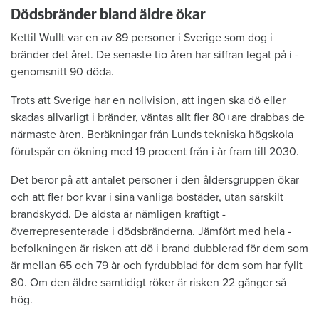
Dödsbränder bland äldre ökar
Kettil Wullt var en av 89 personer i ­Sverige som dog i
bränder det året. De senaste tio åren har siffran legat på i ­
genomsnitt 90 döda.
Trots att Sverige har en nollvision, att ingen ska dö eller
skadas allvarligt i bränder, väntas allt fler 80+are ­drabbas de
närmaste åren. Beräkningar från Lunds tekniska högskola
förutspår en ökning med 19 procent från i år fram till 2030.
Det beror på att antalet ­personer i den åldersgruppen ökar
och att fler bor kvar i sina vanliga bostäder, utan ­särskilt
brandskydd. De äldsta är ­nämligen ­kraftigt ­
överrepresenterade i ­döds­bränderna. Jämfört med hela ­
befolkningen är risken att dö i brand dubblerad för dem som
är mellan 65 och 79 år och fyrdubblad för dem som har fyllt
80. Om den äldre samtidigt röker är risken 22 gånger så
hög.