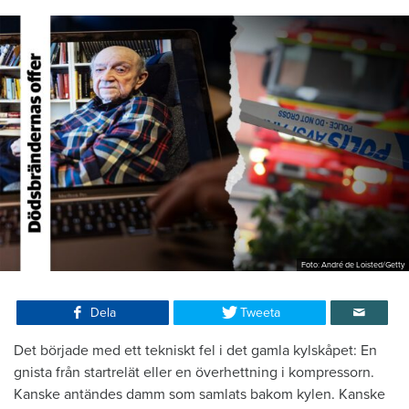
Foto: André de Loisted/Getty
Dela
Tweeta
Det började med ett tekniskt fel i det gamla kylskåpet: En
gnista från startrelät eller en överhettning i kompressorn.
Kanske antändes damm som samlats bakom kylen. Kanske