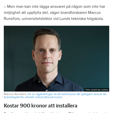
– Men man kan inte lägga ­ansvaret på någon som inte har
möjlighet att ­uppfylla det, säger brandforskaren Marcus
Runefors, universitetslektor vid Lunds tekniska högskola.
Foto: André de Loisted
Marcus Runefors
vill se lagändringar så att kommuner får tydligare ansvar för
brandskydd för särskilt riskutsatta personer.
Kostar 900 kronor att installera