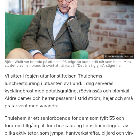
Foto: André de Loisted
Björn Wullt var beredd på att hans 96-årige far kunde dö när som helst. Men
att det blev i en brand är svårt att tänka på. ”Det är så grymt”, säger han.
Vi sitter i foajén utanför stiftelsen ­Thulehems
lunchrestaurang i ut­kanten av Lund. I dag serveras ­
kycklingbröst med potatisgratäng, rödvinssås och blomkål.
Äldre damer och herrar ­passerar i strid ström, hejar och små­
pratar vant med varandra.
Thulehem är ett seniorboende för dem som fyllt 55 och
förutom tillgång till lunchrestaurang finns här mängder av
olika aktiviteter, som ­jympa, hantverks­träffar, biljard och vin­