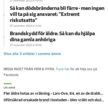
27 november 2023
kl 09:00
Så kan dödsbränderna bli färre - men ingen
vill ta på sig ansvaret: "Extremt
riskutsatta"
27 november 2023
kl 11:00
Brandskydd för äldre: Så kan du hjälpa
dina gamla anhöriga
27 november 2023
kl 15:00
Visa alla 3 artiklar i samma ämne
MISSA INGET FRÅN HEM & HYRA.
Tryck här
för att följa oss på
Facebook.
Läs också
Fler äldre hotas av vräkning – Lars-Ove, 84, en av de drabbade
Oförsäkrad orsakade brand i bostaden – blev vräkt och skuldsatt i 612 år