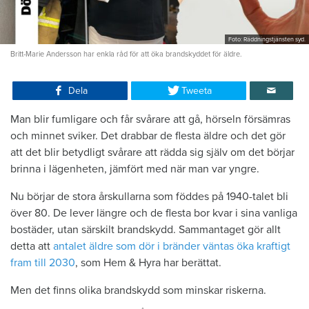
Foto: Räddningstjänsten syd.
Britt-Marie Andersson har enkla råd för att öka brandskyddet för äldre.
Dela
Tweeta
Man blir fumligare och får svårare att gå, hörseln försämras
och minnet sviker. Det drabbar de flesta äldre och det gör
att det blir betydligt svårare att rädda sig själv om det börjar
brinna i lägenheten, jämfört med när man var yngre.
Nu börjar de stora årskullarna som föddes på 1940-talet bli
över 80. De lever längre och de flesta bor kvar i sina vanliga
bostäder, utan särskilt brandskydd. Sammantaget gör allt
detta att
antalet äldre som dör i bränder väntas öka kraftigt
fram till 2030
, som Hem & Hyra har berättat.
Men det finns olika brandskydd som minskar riskerna.