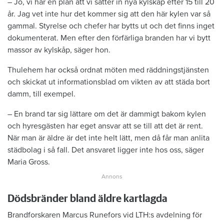
– Jo, vi har en plan att vi sätter in nya kylskåp efter 15 till 20
år. Jag vet inte hur det kommer sig att den här kylen var så
gammal. Styrelse och chefer har bytts ut och det finns inget
dokumenterat. Men efter den förfärliga branden har vi bytt
massor av kylskåp, säger hon.
Thulehem har också ordnat möten med räddningstjänsten
och skickat ut informationsblad om vikten av att städa bort
damm, till exempel.
– En brand tar sig lättare om det är dammigt bakom kylen
och hyresgästen har eget ansvar att se till att det är rent.
När man är äldre är det inte helt lätt, men då får man anlita
städbolag i så fall. Det ansvaret ligger inte hos oss, säger
Maria Gross.
Dödsbränder bland äldre kartlagda
Brandforskaren Marcus Runefors vid ­LTH:s avdelning för