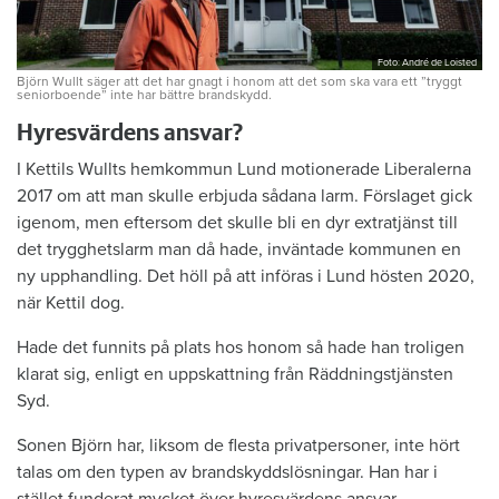
Foto: André de Loisted
Björn Wullt säger att det har gnagt i honom att det som ska vara ett ”tryggt
seniorboende” inte har bättre brandskydd.
Hyresvärdens ansvar?
I Kettils Wullts hemkommun Lund motionerade Liberalerna
2017 om att man skulle erbjuda sådana larm. Förslaget gick
igenom, men eftersom det skulle bli en dyr extratjänst till
det trygghetslarm man då hade, inväntade kommunen en
ny upphandling. Det höll på att införas i Lund hösten 2020,
när Kettil dog.
Hade det funnits på plats hos honom så hade han troligen
klarat sig, enligt en uppskattning från Räddningstjänsten
Syd.
Sonen Björn har, liksom de flesta privatpersoner, inte hört
talas om den typen av brandskyddslösningar. Han har i