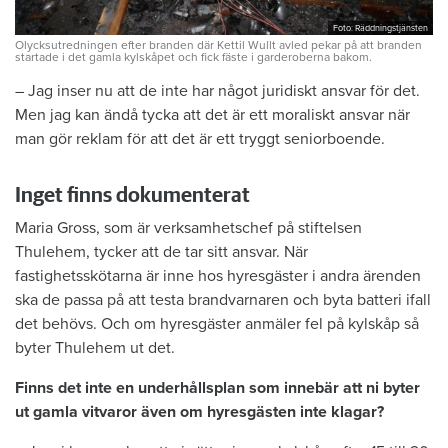
Foto: Räddningstjänsten
Olycksutredningen efter branden där Kettil Wullt avled pekar på att branden
startade i det gamla kylskåpet och fick fäste i garderoberna bakom.
– Jag inser nu att de inte har något ­juridiskt ansvar för det.
Men jag kan ändå tycka att det är ett moraliskt ansvar när
man gör reklam för att det är ett tryggt seniorboende.
Inget finns dokumenterat
Maria Gross, som är verksamhetschef på stiftelsen
Thulehem, tycker att de tar sitt ansvar. När
fastighetsskötarna är inne hos hyresgäster i andra ärenden
ska de passa på att testa brandvarnaren och byta batteri ifall
det behövs. Och om hyresgäster anmäler fel på kylskåp så
byter Thulehem ut det.
Finns det inte en underhållsplan som innebär att ni byter
ut gamla vitvaror även om hyresgästen inte klagar?