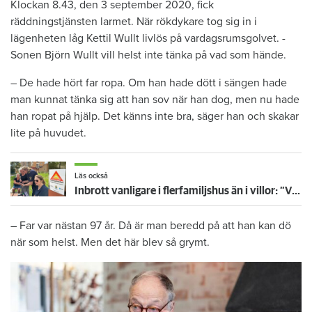
Klockan 8.43, den 3 september 2020, fick
räddningstjänsten larmet. När rökdykare tog sig in i
lägenheten låg ­Kettil Wullt livlös på vardagsrumsgolvet. ­
Sonen Björn Wullt vill helst inte tänka på vad som hände.
– De hade hört far ropa. Om han hade dött i sängen hade
man kunnat tänka sig att han sov när han dog, men nu hade
han ropat på hjälp. Det känns inte bra, säger han och skakar
lite på huvudet.
Läs också
Inbrott vanligare i flerfamiljshus än i villor: ”Viktigt att känna sina grannar”
– Far var nästan 97 år. Då är man ­beredd på att han kan dö
när som helst. Men det här blev så grymt.