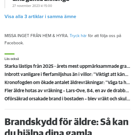
27 november 2023
kl 15:00
Visa alla 3 artiklar i samma ämne
MISSA INGET FRÅN HEM & HYRA.
Tryck här
för att följa oss på
Facebook.
Läs också
Starka lästips från 2025 - årets mest uppmärksammade granskningar
Inbrott vanligare i flerfamiljshus än i villor: ”Viktigt att känna sina grannar”
Kronofogden om ökade antalet äldrevräkningar: "Våga ta hjälp"
Fler äldre hotas av vräkning – Lars-Ove, 84, en av de drabbade
Oförsäkrad orsakade brand i bostaden – blev vräkt och skuldsatt i 612 år
Brandskydd för äldre: Så kan
du hjälpa dina gamla