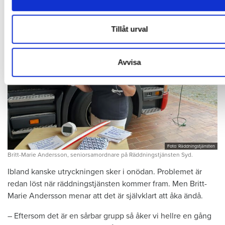
information som du har tillhandahållit eller som de har samlat
du har använt deras tjänster.
Tillåt urval
Avvisa
Foto: Räddningstjänsten
Britt-Marie Andersson, seniorsamordnare på Räddningstjänsten Syd.
Ibland kanske utryckningen sker i onödan. Problemet är
redan löst när räddningstjänsten kommer fram. Men Britt-
Marie Andersson menar att det är självklart att åka ändå.
– Eftersom det är en sårbar grupp så åker vi hellre en gång