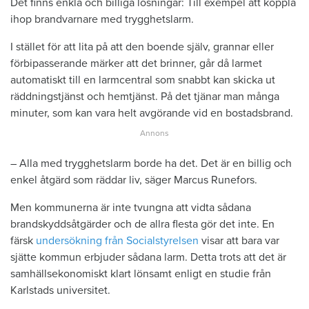
Det finns enkla och billiga lösningar: Till exempel att koppla
ihop brandvarnare med trygghetslarm.
I stället för att lita på att den boende själv, grannar eller
förbipasserande märker att det brinner, går då larmet
automatiskt till en larmcentral som snabbt kan skicka ut
räddningstjänst och hemtjänst. På det tjänar man många
minuter, som kan vara helt avgörande vid en bostadsbrand.
– Alla med trygghetslarm borde ha det. Det är en billig och
enkel åtgärd som räddar liv, säger Marcus Runefors.
Men kommunerna är inte tvungna att vidta sådana
brandskyddsåtgärder och de allra flesta gör det inte. En
färsk
undersökning från Socialstyrelsen
visar att bara var
sjätte kommun erbjuder sådana larm. Detta trots att det är
samhällsekonomiskt klart lönsamt enligt en studie från
Karlstads universitet.