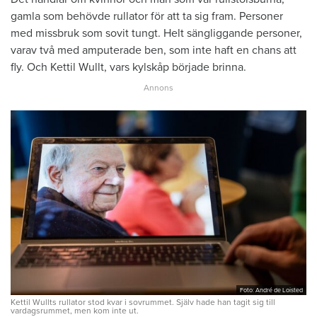
gamla som ­behövde rullator för att ta sig fram. Personer
med missbruk som sovit tungt. Helt ­säng­liggande personer,
varav två med amputerade ben, som inte haft en chans att
fly. Och Kettil Wullt, vars kylskåp började brinna.
Foto: André de Loisted
Kettil Wullts rullator stod kvar i sovrummet. Själv hade han tagit sig till
vardagsrummet, men kom inte ut.