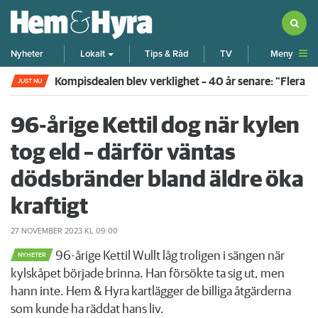
Meny
Nyheter
Lokalt
Tips & Råd
TV
Rökte inomhus och övergav lägenheten – nu kräver 
JUST NU
96-årige Kettil dog när kylen
tog eld – därför väntas
dödsbränder bland äldre öka
kraftigt
27 NOVEMBER 2023
KL 09:00
96-årige Kettil Wullt låg troligen i sängen när
NYHETER
kylskåpet började brinna. Han försökte ta sig ut, men
hann inte. Hem & Hyra kartlägger de billiga åtgärderna
som kunde ha räddat hans liv.