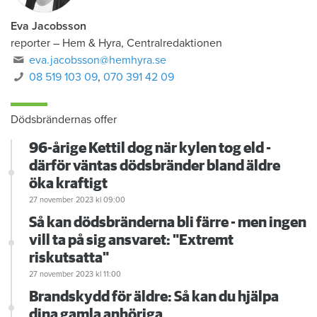
Eva Jacobsson
reporter
–
Hem & Hyra, Centralredaktionen
eva.jacobsson@hemhyra.se
08 519 103 09
,
070 391 42 09
Dödsbrändernas offer
96-årige Kettil dog när kylen tog eld -
därför väntas dödsbränder bland äldre
öka kraftigt
27 november 2023
kl 09:00
Så kan dödsbränderna bli färre - men ingen
vill ta på sig ansvaret: "Extremt
riskutsatta"
27 november 2023
kl 11:00
Brandskydd för äldre: Så kan du hjälpa
dina gamla anhöriga