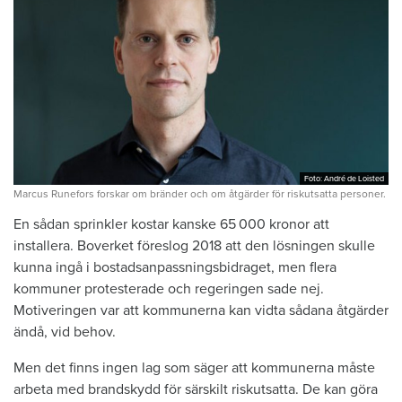
Foto: André de Loisted
Foto: André de Loisted
Marcus Runefors forskar om bränder och om åtgärder för riskutsatta personer.
En sådan sprinkler kostar ­kanske 65 000 kronor att
installera. ­Boverket föreslog 2018 att den ­lösningen skulle
kunna ingå i ­bostadsanpassningsbidraget, men flera
kommuner protesterade och regeringen sade nej.
Motiveringen var att kommunerna kan vidta sådana åtgärder
ändå, vid behov.
Men det finns ingen lag som säger att kommunerna måste
arbeta med brandskydd för särskilt riskutsatta. De kan göra