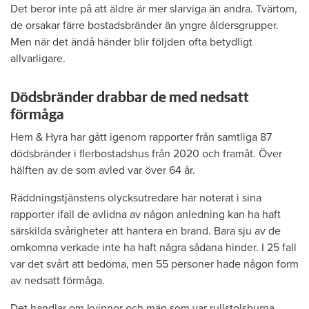
Det beror inte på att äldre är mer ­slarviga än andra. Tvärtom,
de orsakar färre bostadsbränder än yngre åldersgrupper.
Men när det ändå händer blir följden ofta betydligt
allvarligare.
Dödsbränder drabbar de med nedsatt
förmåga
Hem & Hyra har gått igenom rapporter från samtliga 87
dödsbränder i flerbostadshus från 2020 och framåt. Över
hälften av de som avled var över 64 år.
Räddningstjänstens ­olycksutredare har noterat i sina
rapporter ifall de ­av­lidna av någon anledning kan ha haft
särskilda svårigheter att hantera en brand. Bara sju av de
omkomna ­verkade inte ha haft några sådana hinder. I 25 fall
var det svårt att bedöma, men 55 ­personer hade någon form
av nedsatt förmåga.
Det handlar om kvinnor och män som var rullstolsburna,