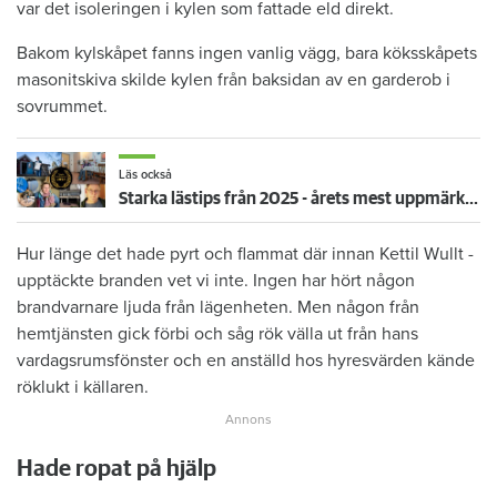
var det isoleringen i kylen som fattade eld direkt.
Bakom kylskåpet fanns ingen vanlig vägg, bara köksskåpets
masonitskiva skilde kylen från baksidan av en garderob i
sovrummet.
Läs också
Starka lästips från 2025 - årets mest uppmärksammade granskningar
Hur länge det hade pyrt och ­flammat där innan Kettil Wullt ­
upptäckte ­branden vet vi inte. Ingen har hört ­någon
brandvarnare ljuda från lägen­heten. Men någon från
hemtjänsten gick förbi och såg rök välla ut från hans
vardagsrumsfönster och en anställd hos hyresvärden kände
röklukt i källaren.
Hade ropat på hjälp