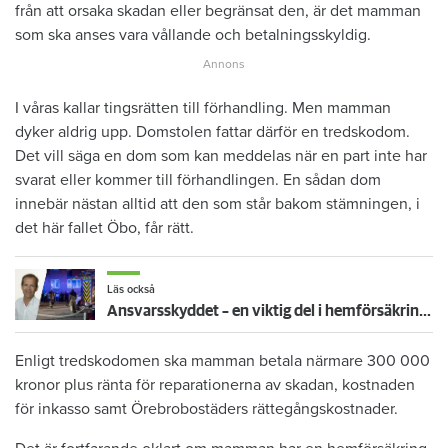
från att orsaka skadan eller begränsat den, är det mamman
som ska anses vara vållande och betalningsskyldig.
I våras kallar tingsrätten till förhandling. Men mamman
dyker aldrig upp. Domstolen fattar därför en tredskodom.
Det vill säga en dom som kan meddelas när en part inte har
svarat eller kommer till förhandlingen. En sådan dom
innebär nästan alltid att den som står bakom stämningen, i
det här fallet Öbo, får rätt.
Läs också
Ansvarsskyddet – en viktig del i hemförsäkringen
Enligt tredskodomen ska mamman betala närmare 300 000
kronor plus ränta för reparationerna av skadan, kostnaden
för inkasso samt Örebrobostäders rättegångskostnader.