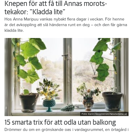
Knepen för att få till Annas morots-
tekakor: ”Kladda lite”
Hos Anna Maripuu vankas nybakt flera dagar i veckan. För henne
är det avkoppling att slå händerna runt en deg – och den får gärna
kladda lite.
Foto: Karin Hasselström/Newbotanic.se
15 smarta trix för att odla utan balkong
Drömmer du om en grönskande oas i vardagsrummet, en örtagård i