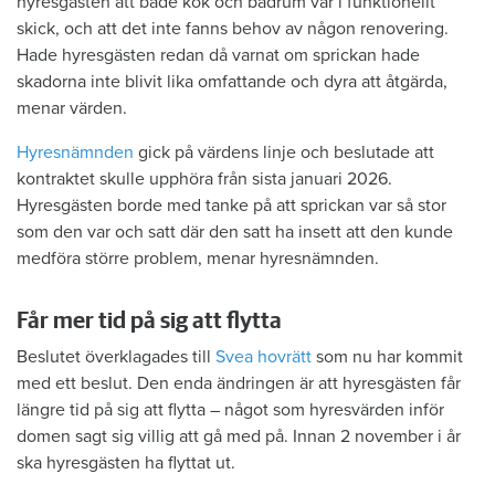
hyresgästen att både kök och badrum var i funktionellt
skick, och att det inte fanns behov av någon renovering.
Hade hyresgästen redan då varnat om sprickan hade
skadorna inte blivit lika omfattande och dyra att åtgärda,
menar värden.
Hyresnämnden
gick på värdens linje och beslutade att
kontraktet skulle upphöra från sista januari 2026.
Hyresgästen borde med tanke på att sprickan var så stor
som den var och satt där den satt ha insett att den kunde
medföra större problem, menar hyresnämnden.
Får mer tid på sig att flytta
Beslutet överklagades till
Svea hovrätt
som nu har kommit
med ett beslut. Den enda ändringen är att hyresgästen får
längre tid på sig att flytta – något som hyresvärden inför
domen sagt sig villig att gå med på. Innan 2 november i år
ska hyresgästen ha flyttat ut.