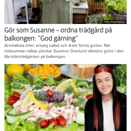
Foto: Frida Ekman
Gör som Susanne – ordna trädgård på
balkongen: ”God gärning”
Aromatiska örter, krispig sallad och årets första gurkor. När
midsommar nalkas plockar Susanne Granlund allsköns grönt i den
lilla köksträdgården på balkongen.