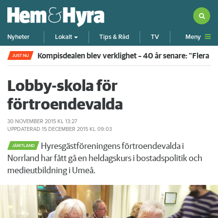
Meny
Nyheter
Lokalt
Tips & Råd
TV
Kompisdealen blev verklighet – 40 år senare: "Flera f
JUST NU
Lobby-skola för
förtroendevalda
30 NOVEMBER 2015
KL 13:27
UPPDATERAD
15 DECEMBER 2015
KL 09:03
Hyresgästföreningens förtroendevalda i
JÄMTLAND
Norrland har fått gå en heldagskurs i bostadspolitik och
medieutbildning i Umeå.