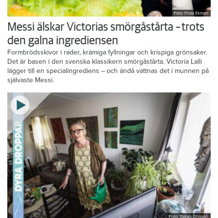
Foto: Frida Ekman
Messi älskar Victorias smörgåstårta – trots
den galna ingrediensen
Formbrödsskivor i rader, krämiga fyllningar och krispiga grönsaker.
Det är basen i den svenska klassikern smörgåstårta. Victoria Lalli
lägger till en specialingrediens – och ändå vattnas det i munnen på
självaste Messi.
Foto: Tomas Ohlsson