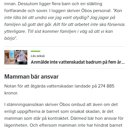
innan. Dessutom ligger flera barn och en släkting
fortfarande och sover. I loggen skriver Öbos personal:
”Kan
inte låta bli att undra var jag varit otydlig? Jag jagar på
familjen så gott det går. Allt för att arbetet inte ska försenas
ytterligare. Till sist kommer familjen i väg så att vi kan
börja
”.
Läs också
Anmälde inte vattenskadat badrum på fem år – krävs på 125 000 kronor
Mamman bär ansvar
Notan för att åtgärda vattenskadan landade på 274 885
kronor.
I stämningsansökan skriver Öbos ombud att även om det
enligt uppgifterna är barnet som orsakat skadan, är det
mamman som står på kontraktet. Därmed bär hon ansvar för
lägenheten. Och eftersom mamman inte har hindrat barnet