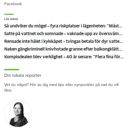
Facebook.
Läs också
Så undviker du mögel – fyra riskplatser i lägenheten: ”Måste städa bort”
Satte på vattnet och somnade – vaknade upp av översvämning hos grannen
Rensade inte hålet i kylskåpet – tvingas betala för dyr vattenskada
Naken gängkriminell knivhotade granne efter balkongklättring
Kompisdealen blev verklighet – 40 år senare: "Flera fina fördelar med att dela bostad"
Din lokala reporter
Vet du något? Hör av dig med tips eller synpunkter på vad du vill
läsa.