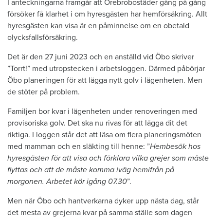
I anteckningarna framgår att Örebrobostäder gång på gång
försöker få klarhet i om hyresgästen har hemförsäkring. Allt
hyresgästen kan visa är en påminnelse om en obetald
olycksfallsförsäkring.
Det är den 27 juni 2023 och en anställd vid Öbo skriver
”Torrt!” med utropstecken i arbetsloggen. Därmed påbörjar
Öbo planeringen för att lägga nytt golv i lägenheten. Men
de stöter på problem.
Familjen bor kvar i lägenheten under renoveringen med
provisoriska golv. Det ska nu rivas för att lägga dit det
riktiga. I loggen står det att läsa om flera planeringsmöten
med mamman och en släkting till henne: ”
Hembesök hos
hyresgästen för att visa och förklara vilka grejer som måste
flyttas och att de måste komma iväg hemifrån på
morgonen. Arbetet kör igång 07.30
”.
Men när Öbo och hantverkarna dyker upp nästa dag, står
det mesta av grejerna kvar på samma ställe som dagen