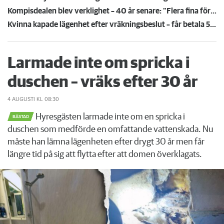
Kompisdealen blev verklighet – 40 år senare: "Flera fina fördelar med att dela bostad"
Kvinna kapade lägenhet efter vräkningsbeslut – får betala 50 000
Larmade inte om spricka i
duschen – vräks efter 30 år
4 AUGUSTI
KL 08:30
Hyresgästen larmade inte om en spricka i
BÅSTAD
duschen som medförde en omfattande vattenskada. Nu
måste han lämna lägenheten efter drygt 30 år men får
längre tid på sig att flytta efter att domen överklagats.