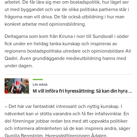
arbetet. De får lära sig mer om bostadspolitik, hur läget ser
ut med byggandet och var de olika politiska partierna står i
frågorna man vill driva. De får också utbildning i hur man
konkret arbetar med opinionsbildning.
Deltagarna som kom från Kiruna i norr till Sundsvall i söder
fick under en heldag tanka kunskap och inspireras av
regionens bostadspolitiska utredare och opinionsbildare Ali
Qadiri. Även grundläggande medieutbildning hanns med
under dagen.
Läs också
M vill införa fri hyressättning: Så kan din hyra påverkas i valet 2026
– Det här var fantastiskt intressant och nyttig kunskap. I
nätverket kan vi stötta varandra och få fler infallsvinklar. En
del föreningar jobbar redan bra med att uppvakta politiker
och informera allmänheten så de kan inspirera andra, säger
Gunilla Bergström, Hyresgästföreningen Ådalen.