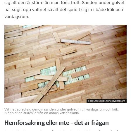
sig att den är större än man först trott. Sanden under golvet
har sugit upp vattnet så att det spridit sig in i både kök och
vardagsrum.
Foto: Arkivbild: Anna Rytterbrant
Foto: Arkivbild: Anna Rytterbrant
Vattnet spred sig genom sanden under golvet in till vardagsrum och kök.
Biden är en arkivbild från en annan vattenskada.
Hemförsäkring eller inte – det är frågan