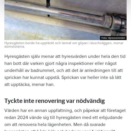
Foto: Hyresnämnden
Foto: Hyresnämnden
Hyresgästen borde ha upptäckt och larmat om glipan i duschväggen, menar
domstolarna.
Hyresgästen själv menar att hyresvärden under hela den tid
han bott där varken gjort några inspektioner eller något
underhåll av badrummet, och att det är anledningen till att
sprickan har kunnat uppstå. Sprickan var heller inte så lätt
att upptäcka, menar han.
Tyckte inte renovering var nödvändig
Värden har en annan uppfattning, och påpekar att företaget
redan 2024 vände sig till hyresgästen med ett erbjudande
om att renovera hela lägenheten. Men då svarade