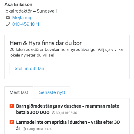
Åsa Eriksson
lokalredaktör
–
Sundsvall
Mejla mig
010-459 18 11
Hem & Hyra finns där du bor
20 lokalredaktörer bevakar hela hyres-Sverige. Välj själv vilka
lokala nyheter du vill se!
Ställ in ditt län
Mest läst
Senaste nytt
Barn glömde stänga av duschen – mamman måste
betala 300 000
30 juli
kl 08:30
Larmade inte om spricka i duschen – vräks efter 30
år
4 augusti
kl 08:30