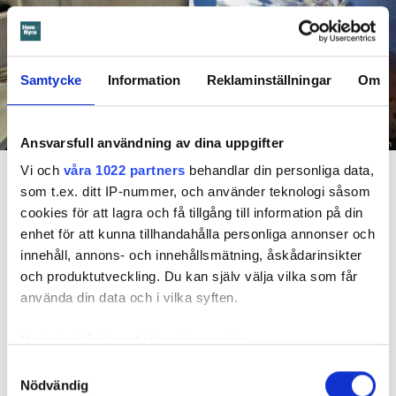
Samtycke
Information
Reklaminställningar
Om
Ansvarsfull användning av dina uppgifter
Foto: Hyresnämnden
En inspektion visade att vatten under en längre tid läckt in genom sprickor i väggen (de
Vi och
våra 1022 partners
behandlar din personliga data,
röda markeringarna) och orsakat rötskador i syllen.
som t.ex. ditt IP-nummer, och använder teknologi såsom
cookies för att lagra och få tillgång till information på din
Dela
Tweeta
enhet för att kunna tillhandahålla personliga annonser och
innehåll, annons- och innehållsmätning, åskådarinsikter
Hyresgästen har bott i lägenheten i skånska Båstad sedan
och produktutveckling. Du kan själv välja vilka som får
1995 men måste nu flytta sedan hans kontrakt prövats både
använda din data och i vilka syften.
i hyresnämnden och i hovrätten.
Med din tillåtelse skulle vi även vilja:
Skada upptäcktes av hantverkare
Samla in information om din geografiska plats
Samtyckesval
Det var när hyresvärdens hantverkare skulle byta ett
Nödvändig
som kan ha en noggrannhet på upp till flera meter