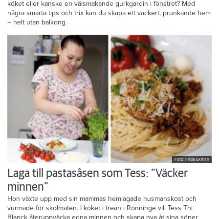
köket eller kanske en välsmakande gurkgardin i fönstret? Med
några smarta tips och trix kan du skapa ett vackert, prunkande hem
– helt utan balkong.
Foto: Frida Ekman
Laga till pastasåsen som Tess: ”Väcker
minnen”
Hon växte upp med sin mammas hemlagade husmanskost och
vurmade för skolmaten. I köket i trean i Rönninge vill Tess Thi
Blanck återuppväcka egna minnen och skapa nya åt sina söner.