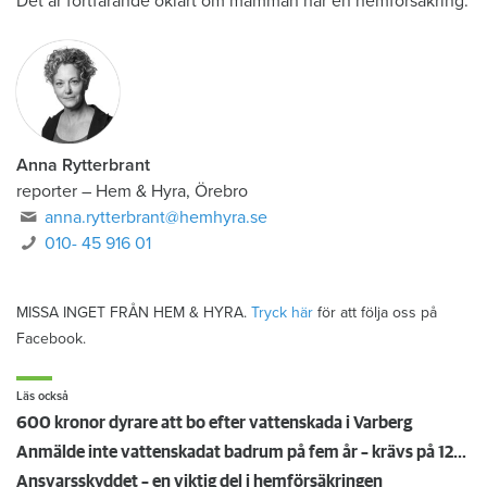
Det är fortfarande oklart om mamman har en hemförsäkring.
Anna Rytterbrant
reporter
–
Hem & Hyra, Örebro
anna.rytterbrant@hemhyra.se
010- 45 916 01
MISSA INGET FRÅN HEM & HYRA.
Tryck här
för att följa oss på
Facebook.
Läs också
600 kronor dyrare att bo efter vattenskada i Varberg
Anmälde inte vattenskadat badrum på fem år – krävs på 125 000 kronor
Ansvarsskyddet – en viktig del i hemförsäkringen