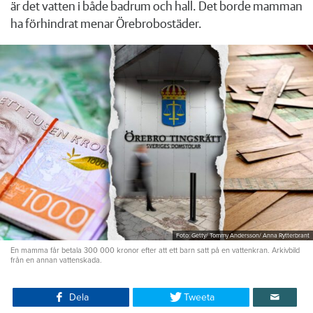
är det vatten i både badrum och hall. Det borde mamman
ha förhindrat menar Örebrobostäder.
Foto: Getty/ Tommy Andersson/ Anna Rytterbrant
En mamma får betala 300 000 kronor efter att ett barn satt på en vattenkran. Arkivbild
från en annan vattenskada.
Dela
Tweeta