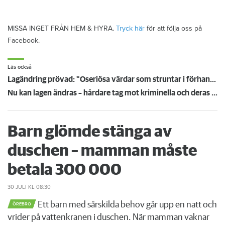
MISSA INGET FRÅN HEM & HYRA.
Tryck här
för att följa oss på
Facebook.
Läs också
Lagändring prövad: "Oseriösa värdar som struntar i förhandling ska avskräckas"
Nu kan lagen ändras – hårdare tag mot kriminella och deras föräldrar
Barn glömde stänga av
duschen – mamman måste
betala 300 000
30 JULI
KL 08:30
Ett barn med särskilda behov går upp en natt och
ÖREBRO
vrider på vattenkranen i duschen. När mamman vaknar