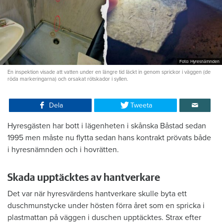
Foto: Hyresnämnden
En inspektion visade att vatten under en längre tid läckt in genom sprickor i väggen (de
röda markeringarna) och orsakat rötskador i syllen.
Dela
Tweeta
Hyresgästen har bott i lägenheten i skånska Båstad sedan
1995 men måste nu flytta sedan hans kontrakt prövats både
i hyresnämnden och i hovrätten.
Skada upptäcktes av hantverkare
Det var när hyresvärdens hantverkare skulle byta ett
duschmunstycke under hösten förra året som en spricka i
plastmattan på väggen i duschen upptäcktes. Strax efter