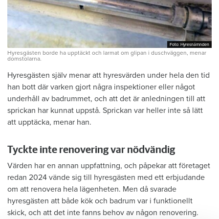
Foto: Hyresnämnden
Foto: Hyresnämnden
Hyresgästen borde ha upptäckt och larmat om glipan i duschväggen, menar
domstolarna.
Hyresgästen själv menar att hyresvärden under hela den tid
han bott där varken gjort några inspektioner eller något
underhåll av badrummet, och att det är anledningen till att
sprickan har kunnat uppstå. Sprickan var heller inte så lätt
att upptäcka, menar han.
Tyckte inte renovering var nödvändig
Värden har en annan uppfattning, och påpekar att företaget
redan 2024 vände sig till hyresgästen med ett erbjudande
om att renovera hela lägenheten. Men då svarade
hyresgästen att både kök och badrum var i funktionellt
skick, och att det inte fanns behov av någon renovering.