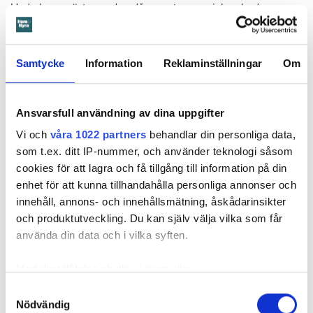
Hade hyresgästen redan då varnat om sprickan hade
skadorna inte blivit lika omfattande och dyra att åtgärda,
menar värden.
Samtycke
Information
Reklaminställningar
Om
Hyresnämnden
gick på värdens linje och beslutade att
kontraktet skulle upphöra från sista januari 2026.
Hyresgästen borde med tanke på att sprickan var så stor
Ansvarsfull användning av dina uppgifter
som den var och satt där den satt ha insett att den kunde
Vi och
våra 1022 partners
behandlar din personliga data,
medföra större problem, menar hyresnämnden.
som t.ex. ditt IP-nummer, och använder teknologi såsom
cookies för att lagra och få tillgång till information på din
Får mer tid på sig att flytta
enhet för att kunna tillhandahålla personliga annonser och
Beslutet överklagades till
Svea hovrätt
som nu har kommit
innehåll, annons- och innehållsmätning, åskådarinsikter
med ett beslut. Den enda ändringen är att hyresgästen får
och produktutveckling. Du kan själv välja vilka som får
längre tid på sig att flytta – något som hyresvärden inför
använda din data och i vilka syften.
domen sagt sig villig att gå med på. Innan 2 november i år
ska hyresgästen ha flyttat ut.
Med din tillåtelse skulle vi även vilja:
Samla in information om din geografiska plats
Samtyckesval
Svea hovrätts beslut kan inte överklagas.
Nödvändig
som kan ha en noggrannhet på upp till flera meter