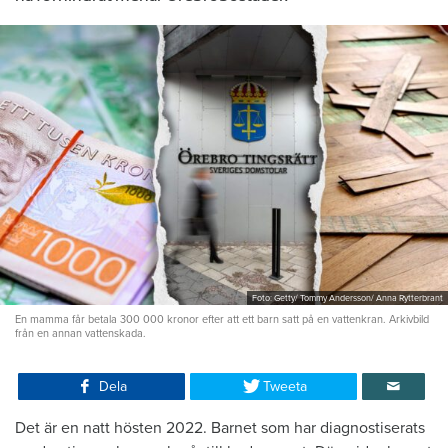
Foto: Getty/ Tommy Andersson/ Anna Rytterbrant
En mamma får betala 300 000 kronor efter att ett barn satt på en vattenkran. Arkivbild
från en annan vattenskada.
Dela
Tweeta
Det är en natt hösten 2022. Barnet som har diagnostiserats