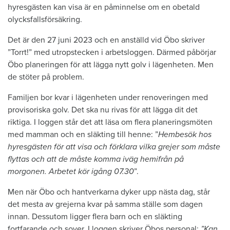
hyresgästen kan visa är en påminnelse om en obetald
olycksfallsförsäkring.
Det är den 27 juni 2023 och en anställd vid Öbo skriver
”Torrt!” med utropstecken i arbetsloggen. Därmed påbörjar
Öbo planeringen för att lägga nytt golv i lägenheten. Men
de stöter på problem.
Familjen bor kvar i lägenheten under renoveringen med
provisoriska golv. Det ska nu rivas för att lägga dit det
riktiga. I loggen står det att läsa om flera planeringsmöten
med mamman och en släkting till henne: ”
Hembesök hos
hyresgästen för att visa och förklara vilka grejer som måste
flyttas och att de måste komma iväg hemifrån på
morgonen. Arbetet kör igång 07.30
”.
Men när Öbo och hantverkarna dyker upp nästa dag, står
det mesta av grejerna kvar på samma ställe som dagen
innan. Dessutom ligger flera barn och en släkting
fortfarande och sover. I loggen skriver Öbos personal:
”Kan