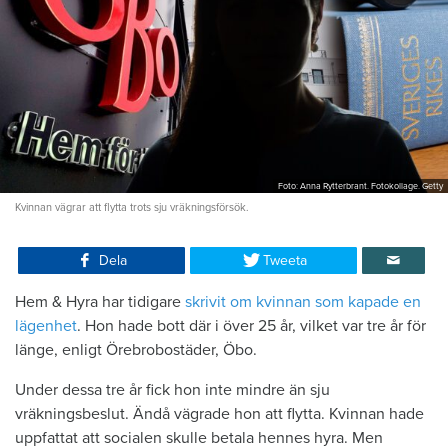
Foto: Anna Rytterbrant. Fotokollage. Getty
Kvinnan vägrar att flytta trots sju vräkningsförsök.
Dela
Tweeta
Hem & Hyra har tidigare
skrivit om kvinnan som kapade en
lägenhet
. Hon hade bott där i över 25 år, vilket var tre år för
länge, enligt Örebrobostäder, Öbo.
Under dessa tre år fick hon inte mindre än sju
vräkningsbeslut. Ändå vägrade hon att flytta. Kvinnan hade
uppfattat att socialen skulle betala hennes hyra. Men