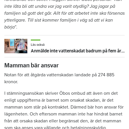
inte låta bli att undra var jag varit otydlig? Jag jagar på
familjen så gott det går. Allt för att arbetet inte ska försenas
ytterligare. Till sist kommer familjen i väg så att vi kan
börja
”.
Läs också
Anmälde inte vattenskadat badrum på fem år – krävs på 125 000 kronor
Mamman bär ansvar
Notan för att åtgärda vattenskadan landade på 274 885
kronor.
I stämningsansökan skriver Öbos ombud att även om det
enligt uppgifterna är barnet som orsakat skadan, är det
mamman som står på kontraktet. Därmed bär hon ansvar för
lägenheten. Och eftersom mamman inte har hindrat barnet
från att orsaka skadan eller begränsat den, är det mamman
som ska anses vara vållande och betalningsskyldig.