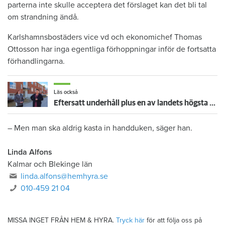
parterna inte skulle acceptera det förslaget kan det bli tal
om strandning ändå.
Karlshamnsbostäders vice vd och ekonomichef Thomas
Ottosson har inga egentliga förhoppningar inför de fortsatta
förhandlingarna.
Läs också
Eftersatt underhåll plus en av landets högsta hyreshöjningar – hyresgäster får ta smällen för miljonförlusterna
– Men man ska aldrig kasta in handduken, säger han.
Linda Alfons
Kalmar och Blekinge län
linda.alfons@hemhyra.se
010-459 21 04
MISSA INGET FRÅN HEM & HYRA.
Tryck här
för att följa oss på