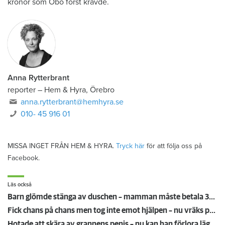
kronor som Öbo först krävde.
Anna Rytterbrant
reporter
–
Hem & Hyra, Örebro
anna.rytterbrant@hemhyra.se
010- 45 916 01
MISSA INGET FRÅN HEM & HYRA.
Tryck här
för att följa oss på
Facebook.
Läs också
Barn glömde stänga av duschen – mamman måste betala 300 000
Fick chans på chans men tog inte emot hjälpen – nu vräks paret: ”Tragiskt"
Hotade att skära av grannens penis – nu kan han förlora lägenheten