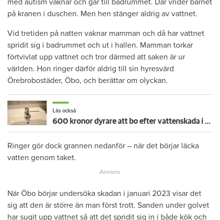
med autism vaknar och går till badrummet. Där vrider barnet
på kranen i duschen. Men hen stänger aldrig av vattnet.
Vid tretiden på natten vaknar mamman och då har vattnet
spridit sig i badrummet och ut i hallen. Mamman torkar
förtvivlat upp vattnet och tror därmed att saken är ur
världen. Hon ringer därför aldrig till sin hyresvärd
Örebrobostäder, Öbo, och berättar om olyckan.
Läs också
600 kronor dyrare att bo efter vattenskada i Varberg
Ringer gör dock grannen nedanför – när det börjar läcka
vatten genom taket.
När Öbo börjar undersöka skadan i januari 2023 visar det
sig att den är större än man först trott. Sanden under golvet
har sugit upp vattnet så att det spridit sig in i både kök och