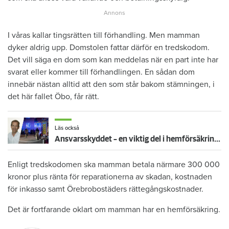
I våras kallar tingsrätten till förhandling. Men mamman
dyker aldrig upp. Domstolen fattar därför en tredskodom.
Det vill säga en dom som kan meddelas när en part inte har
svarat eller kommer till förhandlingen. En sådan dom
innebär nästan alltid att den som står bakom stämningen, i
det här fallet Öbo, får rätt.
Läs också
Ansvarsskyddet – en viktig del i hemförsäkringen
Enligt tredskodomen ska mamman betala närmare 300 000
kronor plus ränta för reparationerna av skadan, kostnaden
för inkasso samt Örebrobostäders rättegångskostnader.
Det är fortfarande oklart om mamman har en hemförsäkring.