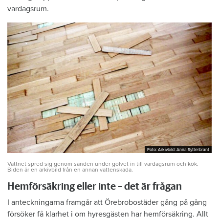
vardagsrum.
Foto: Arkivbild: Anna Rytterbrant
Foto: Arkivbild: Anna Rytterbrant
Vattnet spred sig genom sanden under golvet in till vardagsrum och kök.
Biden är en arkivbild från en annan vattenskada.
Hemförsäkring eller inte – det är frågan
I anteckningarna framgår att Örebrobostäder gång på gång
försöker få klarhet i om hyresgästen har hemförsäkring. Allt