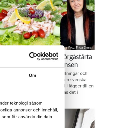
Foto: Frida Ekman
essi älskar Victorias smörgåstårta
 trots den galna ingrediensen
rmbrödsskivor i rader, krämiga fyllningar och
Om
ispiga grönsaker. Det är basen i den svenska
assikern smörgåstårta. Victoria Lalli lägger till en
ecialingrediens – och ändå vattnas det i
nnen på självaste Messi.
änder teknologi såsom
rsonliga annonser och innehåll,
a som får använda din data