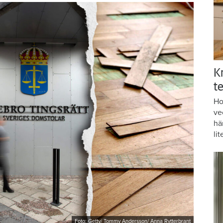
K
te
Ho
ve
hä
lit
Foto: Getty/ Tommy Andersson/ Anna Rytterbrant