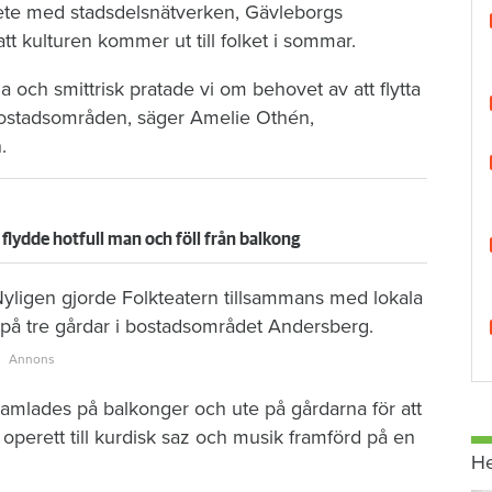
ete med stadsdelsnätverken, Gävleborgs
att kulturen kommer ut till folket i sommar.
 och smittrisk pratade vi om behovet av att flytta
e bostadsområden, säger Amelie Othén,
.
flydde hotfull man och föll från balkong
yligen gjorde Folkteatern tillsammans med lokala
r på tre gårdar i bostadsområdet Andersberg.
samlades på balkonger och ute på gårdarna för att
 operett till kurdisk saz och musik framförd på en
H