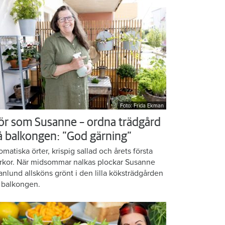
Foto: Frida Ekman
ör som Susanne – ordna trädgård
å balkongen: ”God gärning”
omatiska örter, krispig sallad och årets första
rkor. När midsommar nalkas plockar Susanne
anlund allsköns grönt i den lilla köksträdgården
 balkongen.