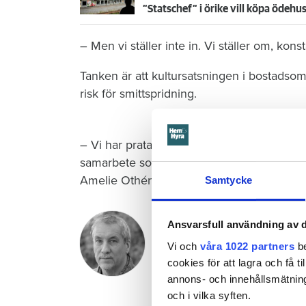
– Men vi ställer inte in. Vi ställer om, kon
Tanken är att kultursatsningen i bostadsom
risk för smittspridning.
– Vi har pratat med Folkteatern och Skottes
samarbete som innebär att vi ännu tydligare
Amelie Othén.
Samtycke
Mats Jonsson
Ansvarsfull användning av d
Reporter
Vi och
våra 1022 partners
be
matsmedia@outlook.com
cookies för att lagra och få t
070 604 18 60
annons- och innehållsmätning
och i vilka syften.