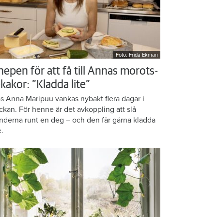
Foto: Frida Ekman
nepen för att få till Annas morots-
kakor: ”Kladda lite”
s Anna Maripuu vankas nybakt flera dagar i
ckan. För henne är det avkoppling att slå
nderna runt en deg – och den får gärna kladda
e.