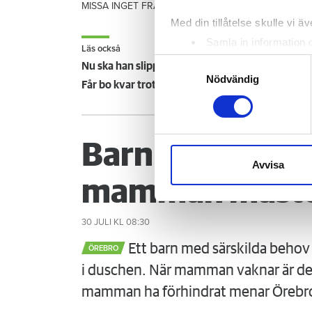
MISSA INGET FRÅN HEM & HYRA.
Tryck här
för att f
Med din tillåtelse skulle vi äve
Samla in information 
Läs också
Identifiera din enhet 
Samtyckesval
Nu ska han slippa vänta – vitet höjs till 10 000 p
Ta reda på mer om hur dina pe
Nödvändig
Får bo kvar trots dödshot och rasistiska glåpord
eller dra tillbaka ditt samtyc
Vi använder enhetsidentifierar
sociala medier och analysera 
Barn glömde st
till de sociala medier och a
Avvisa
med annan information som du 
mamman måste
30 JULI
KL 08:30
Ett barn med särskilda behov 
ÖREBRO
i duschen. När mamman vaknar är det
mamman ha förhindrat menar Örebr