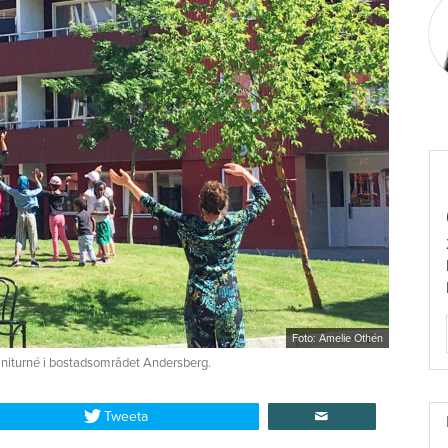
Foto: Amelie Othén
miniturné i bostadsområdet Andersberg.
Tweeta