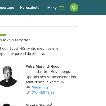
eportage
Hyresakuten
Meny
n lokala reporter
t du något? Hör av dig med tips eller
npunkter på vad du vill läsa.
Petra Marandi Roos
lokalredaktör
–
Gävleborgs,
Uppsala och Västmanlands län,
samt Norrtälje kommun.
Mejla mig
010-459 13 88
Monika Steczkó