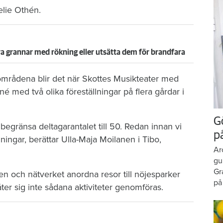
elie Othén.
öra grannar med rökning eller utsätta dem för brandfara
sområdena blir det när Skottes Musikteater med
né med två olika föreställningar på flera gårdar i
G
begränsa deltagarantalet till 50. Redan innan vi
p
ningar, berättar Ulla-Maja Moilanen i Tibo,
Ar
gu
Gr
 och nätverket anordna resor till nöjesparker
på
åter sig inte sådana aktiviteter genomföras.