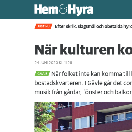
Efter skrik, slagsmål och obetalda hyr
JUST NU
När kulturen ko
24 JUNI 2020
KL 11:26
När folket inte kan komma till
GÄVLE
bostadskvarteren. I Gävle går det c
musik från gårdar, fönster och balko