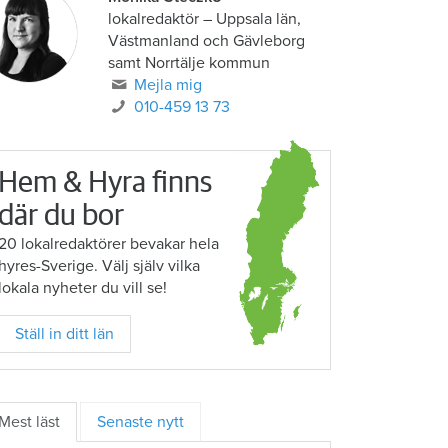
lokalredaktör
–
Uppsala län,
Västmanland och Gävleborg
samt Norrtälje kommun
Mejla mig
010-459 13 73
Hem & Hyra finns
där du bor
20 lokalredaktörer bevakar hela
hyres-Sverige. Välj själv vilka
lokala nyheter du vill se!
Ställ in ditt län
Mest läst
Senaste nytt