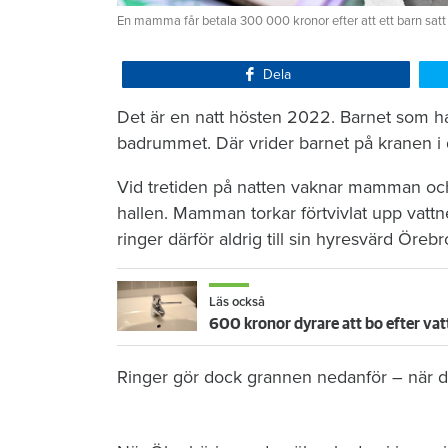
En mamma får betala 300 000 kronor efter att ett barn satt
Dela
Det är en natt hösten 2022. Barnet som ha
badrummet. Där vrider barnet på kranen i 
Vid tretiden på natten vaknar mamman och 
hallen. Mamman torkar förtvivlat upp vattn
ringer därför aldrig till sin hyresvärd Öre
Läs också
600 kronor dyrare att bo efter vat
Ringer gör dock grannen nedanför – när de