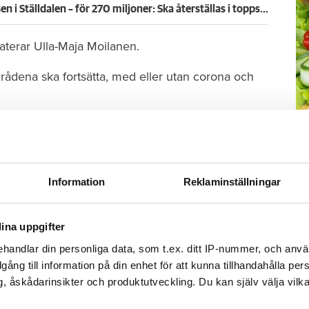
”Statschef” i örike vill köpa ödehusen i Ställdalen – för 270 miljoner: Ska återställas i toppskick
staterar Ulla-Maja Moilanen.
rådena ska fortsätta, med eller utan corona och
M
 om att låta det här bli början på ett större
–
 flyttar ut kulturen dit människorna bor, berättar
Fo
Information
Reklaminställningar
kr
kl
sp
ina uppgifter
mu
handlar din personliga data, som t.ex. ditt IP-nummer, och anv
illgång till information på din enhet för att kunna tillhandahålla pe
, åskådarinsikter och produktutveckling. Du kan själv välja vilk