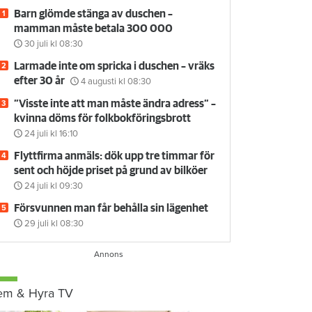
Barn glömde stänga av duschen –
mamman måste betala 300 000
30 juli
kl 08:30
Larmade inte om spricka i duschen – vräks
efter 30 år
4 augusti
kl 08:30
”Visste inte att man måste ändra adress” –
kvinna döms för folkbokföringsbrott
24 juli
kl 16:10
Flyttfirma anmäls: dök upp tre timmar för
sent och höjde priset på grund av bilköer
24 juli
kl 09:30
Försvunnen man får behålla sin lägenhet
29 juli
kl 08:30
em & Hyra TV