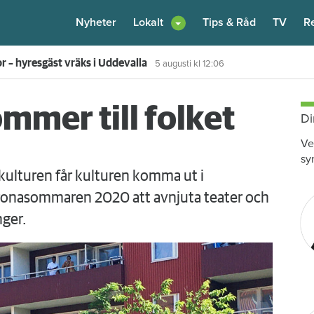
Nyheter
Lokalt
Tips & Råd
TV
R
or – hyresgäst vräks i Uddevalla
5 augusti
kl 12:06
mmer till folket
Di
Ve
sy
 kulturen får kulturen komma ut i
oronasommaren 2020 att avnjuta teater och
nger.