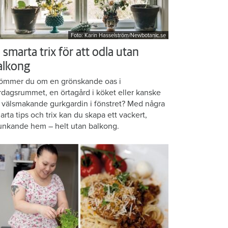
Foto: Karin Hasselström/Newbotanic.se
 smarta trix för att odla utan
alkong
ömmer du om en grönskande oas i
rdagsrummet, en örtagård i köket eller kanske
 välsmakande gurkgardin i fönstret? Med några
arta tips och trix kan du skapa ett vackert,
unkande hem – helt utan balkong.