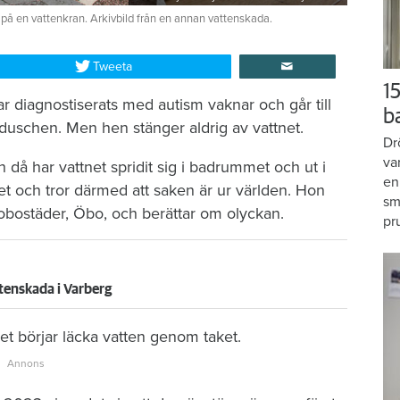
 på en vattenkran. Arkivbild från en annan vattenskada.
Tweeta
15
r diagnostiserats med autism vaknar och går till
b
duschen. Men hen stänger aldrig av vattnet.
Dr
va
då har vattnet spridit sig i badrummet och ut i
en
et och tror därmed att saken är ur världen. Hon
sm
brobostäder, Öbo, och berättar om olyckan.
pr
tenskada i Varberg
t börjar läcka vatten genom taket.