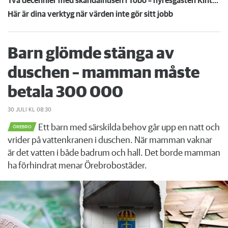
Två decennier med skandalhusen i Tobo – hyresgästen Kintu: ”Ingen ska bo så här”
Här är dina verktyg när värden inte gör sitt jobb
Barn glömde stänga av
duschen – mamman måste
betala 300 000
30 JULI
KL 08:30
Ett barn med särskilda behov går upp en natt och
ÖREBRO
vrider på vattenkranen i duschen. När mamman vaknar
är det vatten i både badrum och hall. Det borde mamman
ha förhindrat menar Örebrobostäder.