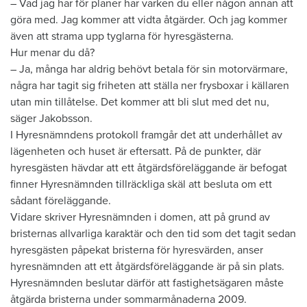
– Vad jag har för planer har varken du eller någon annan att
göra med. Jag kommer att vidta åtgärder. Och jag kommer
även att strama upp tyglarna för hyresgästerna.
Hur menar du då?
– Ja, många har aldrig behövt betala för sin motorvärmare,
några har tagit sig friheten att ställa ner frysboxar i källaren
utan min tillåtelse. Det kommer att bli slut med det nu,
säger Jakobsson.
I Hyresnämndens protokoll framgår det att underhållet av
lägenheten och huset är eftersatt. På de punkter, där
hyresgästen hävdar att ett åtgärdsföreläggande är befogat
finner Hyresnämnden tillräckliga skäl att besluta om ett
sådant föreläggande.
Vidare skriver Hyresnämnden i domen, att på grund av
bristernas allvarliga karaktär och den tid som det tagit sedan
hyresgästen påpekat bristerna för hyresvärden, anser
hyresnämnden att ett åtgärdsföreläggande är på sin plats.
Hyresnämnden beslutar därför att fastighetsägaren måste
åtgärda bristerna under sommarmånaderna 2009.