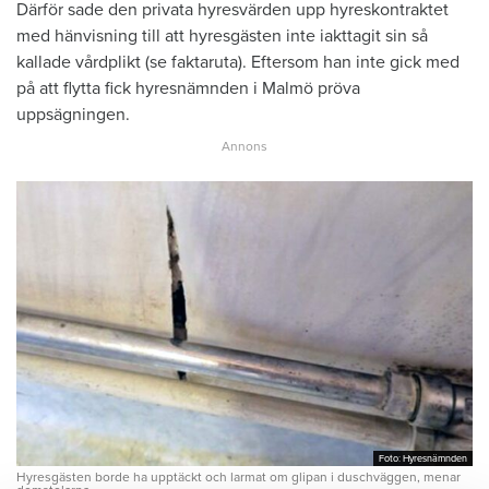
Därför sade den privata hyresvärden upp hyreskontraktet
med hänvisning till att hyresgästen inte iakttagit sin så
kallade vårdplikt (se faktaruta). Eftersom han inte gick med
på att flytta fick hyresnämnden i Malmö pröva
uppsägningen.
Foto: Hyresnämnden
Foto: Hyresnämnden
Hyresgästen borde ha upptäckt och larmat om glipan i duschväggen, menar