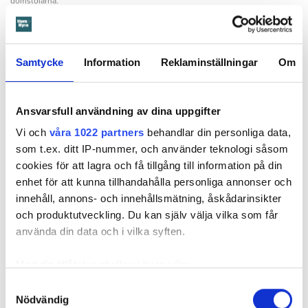
domstolarna.
Hyresgästen själv menar att hyresvärden under hela den tid
han bott där varken gjort några inspektioner eller något
underhåll av badrummet, och att det är anledningen till att
Samtycke
Information
Reklaminställningar
Om
sprickan har kunnat uppstå. Sprickan var heller inte så lätt
att upptäcka, menar han.
Ansvarsfull användning av dina uppgifter
Tyckte inte renovering var nödvändig
Vi och
våra 1022 partners
behandlar din personliga data,
som t.ex. ditt IP-nummer, och använder teknologi såsom
Värden har en annan uppfattning, och påpekar att företaget
cookies för att lagra och få tillgång till information på din
redan 2024 vände sig till hyresgästen med ett erbjudande
enhet för att kunna tillhandahålla personliga annonser och
om att renovera hela lägenheten. Men då svarade
innehåll, annons- och innehållsmätning, åskådarinsikter
hyresgästen att både kök och badrum var i funktionellt
och produktutveckling. Du kan själv välja vilka som får
skick, och att det inte fanns behov av någon renovering.
använda din data och i vilka syften.
Hade hyresgästen redan då varnat om sprickan hade
skadorna inte blivit lika omfattande och dyra att åtgärda,
Med din tillåtelse skulle vi även vilja:
menar värden.
Samla in information om din geografiska plats
Samtyckesval
Hyresnämnden
gick på värdens linje och beslutade att
Nödvändig
som kan ha en noggrannhet på upp till flera meter