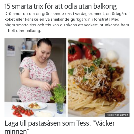
15 smarta trix för att odla utan balkong
Drömmer du om en grönskande oas i vardagsrummet, en örtagård i
köket eller kanske en välsmakande gurkgardin i fönstret? Med
några smarta tips och trix kan du skapa ett vackert, prunkande hem
– helt utan balkong.
Foto: Frida Ekman
Laga till pastasåsen som Tess: ”Väcker
minnen”