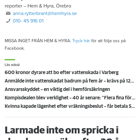
reporter
–
Hem & Hyra, Örebro
anna.rytterbrant@hemhyra.se
010- 45 916 01
MISSA INGET FRÅN HEM & HYRA.
Tryck här
för att följa oss på
Facebook.
Läs också
600 kronor dyrare att bo efter vattenskada i Varberg
Anmälde inte vattenskadat badrum på fem år – krävs på 125 000 kronor
Ansvarsskyddet – en viktig del i hemförsäkringen
Kompisdealen blev verklighet – 40 år senare: "Flera fina fördelar med att dela bostad"
Kvinna kapade lägenhet efter vräkningsbeslut – får betala 50 000
Larmade inte om spricka i