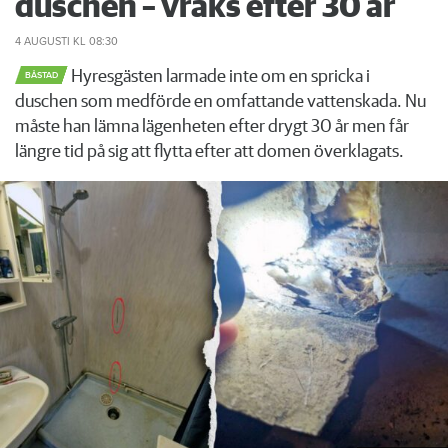
duschen – vräks efter 30 år
4 AUGUSTI
KL 08:30
Hyresgästen larmade inte om en spricka i
BÅSTAD
duschen som medförde en omfattande vattenskada. Nu
måste han lämna lägenheten efter drygt 30 år men får
längre tid på sig att flytta efter att domen överklagats.