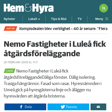
Meny
Nyheter
Lokalt
Tips & Råd
TV
Kompisdealen blev verklighet – 40 år senare: "Flera f
JUST NU
Nemo Fastigheter i Luleå fick
åtgärdsföreläggande
20 FEBRUARI 2009
KL 11:11
Nemo Fastigheter i Luleå fick
LULEÅ
åtgärdsföreläggandeDåliga fönster. Dålig isolering.
Trasiga hängrännor. Fasad som rasar. Hyresnämnden i
Umeå gick på hyresgästerna linje och ålägger nu
hyresvärden att åtgärda bristerna.​
Dela
Tweeta