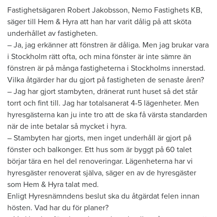
Fastighetsägaren Robert Jakobsson, Nemo Fastighets KB,
säger till Hem & Hyra att han har varit dålig på att sköta
underhållet av fastigheten.
– Ja, jag erkänner att fönstren är dåliga. Men jag brukar vara
i Stockholm rätt ofta, och mina fönster är inte sämre än
fönstren är på många fastigheterna i Stockholms innerstad.
Vilka åtgärder har du gjort på fastigheten de senaste åren?
– Jag har gjort stambyten, dränerat runt huset så det står
torrt och fint till. Jag har totalsanerat 4-5 lägenheter. Men
hyresgästerna kan ju inte tro att de ska få värsta standarden
när de inte betalar så mycket i hyra.
– Stambyten har gjorts, men inget underhåll är gjort på
fönster och balkonger. Ett hus som är byggt på 60 talet
börjar tära en hel del renoveringar. Lägenheterna har vi
hyresgäster renoverat själva, säger en av de hyresgäster
som Hem & Hyra talat med.
Enligt Hyresnämndens beslut ska du åtgärdat felen innan
hösten. Vad har du för planer?