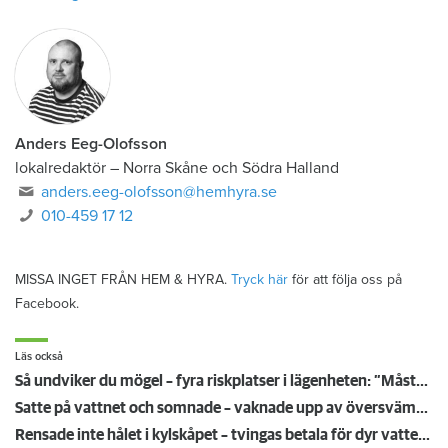
Anders Eeg-Olofsson
lokalredaktör
–
Norra Skåne och Södra Halland
anders.eeg-olofsson@hemhyra.se
010-459 17 12
MISSA INGET FRÅN HEM & HYRA.
Tryck här
för att följa oss på
Facebook.
Läs också
Så undviker du mögel – fyra riskplatser i lägenheten: ”Måste städa bort”
Satte på vattnet och somnade – vaknade upp av översvämning hos grannen
Rensade inte hålet i kylskåpet – tvingas betala för dyr vattenskada