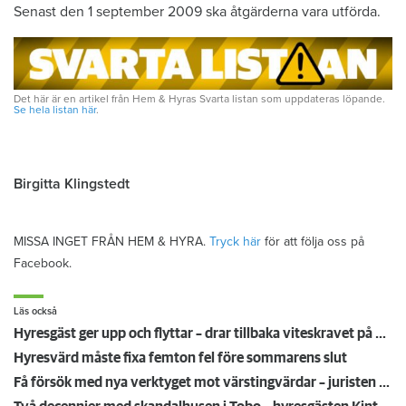
Senast den 1 september 2009 ska åtgärderna vara utförda.
Det här är en artikel från Hem & Hyras Svarta listan som uppdateras löpande.
Se hela listan här
.
Birgitta Klingstedt
MISSA INGET FRÅN HEM & HYRA.
Tryck här
för att följa oss på
Facebook.
Läs också
Hyresgäst ger upp och flyttar – drar tillbaka viteskravet på en halv miljon kronor
Hyresvärd måste fixa femton fel före sommarens slut
Få försök med nya verktyget mot värstingvärdar – juristen som testat: "Fungerar bra"