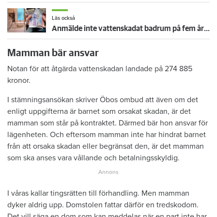
Läs också
Anmälde inte vattenskadat badrum på fem år – krävs på 125 000 kronor
Mamman bär ansvar
Notan för att åtgärda vattenskadan landade på 274 885
kronor.
I stämningsansökan skriver Öbos ombud att även om det
enligt uppgifterna är barnet som orsakat skadan, är det
mamman som står på kontraktet. Därmed bär hon ansvar för
lägenheten. Och eftersom mamman inte har hindrat barnet
från att orsaka skadan eller begränsat den, är det mamman
som ska anses vara vållande och betalningsskyldig.
I våras kallar tingsrätten till förhandling. Men mamman
dyker aldrig upp. Domstolen fattar därför en tredskodom.
Det vill säga en dom som kan meddelas när en part inte har