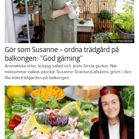
Foto: Frida Ekman
Gör som Susanne – ordna trädgård på
balkongen: ”God gärning”
Aromatiska örter, krispig sallad och årets första gurkor. När
midsommar nalkas plockar Susanne Granlund allsköns grönt i den
lilla köksträdgården på balkongen.