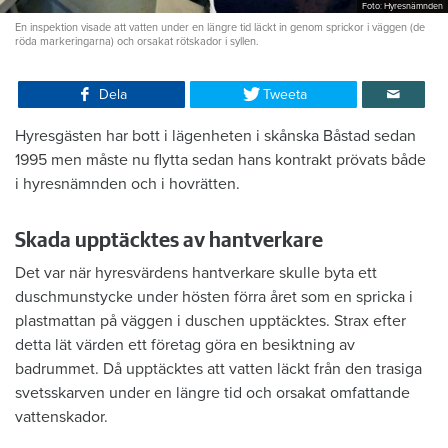
Foto: Hyresnämnden
En inspektion visade att vatten under en längre tid läckt in genom sprickor i väggen (de
röda markeringarna) och orsakat rötskador i syllen.
Dela
Tweeta
Hyresgästen har bott i lägenheten i skånska Båstad sedan
1995 men måste nu flytta sedan hans kontrakt prövats både
i hyresnämnden och i hovrätten.
Skada upptäcktes av hantverkare
Det var när hyresvärdens hantverkare skulle byta ett
duschmunstycke under hösten förra året som en spricka i
plastmattan på väggen i duschen upptäcktes. Strax efter
detta lät värden ett företag göra en besiktning av
badrummet. Då upptäcktes att vatten läckt från den trasiga
svetsskarven under en längre tid och orsakat omfattande
vattenskador.