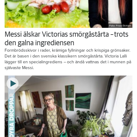
Foto: Frida Ekman
Messi älskar Victorias smörgåstårta – trots
den galna ingrediensen
Formbrödsskivor i rader, krämiga fyllningar och krispiga grönsaker.
Det är basen i den svenska klassikern smörgåstårta. Victoria Lalli
lägger till en specialingrediens – och ändå vattnas det i munnen på
självaste Messi.