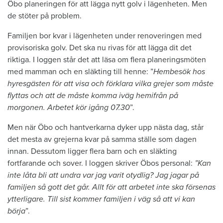
Öbo planeringen för att lägga nytt golv i lägenheten. Men
de stöter på problem.
Familjen bor kvar i lägenheten under renoveringen med
provisoriska golv. Det ska nu rivas för att lägga dit det
riktiga. I loggen står det att läsa om flera planeringsmöten
med mamman och en släkting till henne: ”
Hembesök hos
hyresgästen för att visa och förklara vilka grejer som måste
flyttas och att de måste komma iväg hemifrån på
morgonen. Arbetet kör igång 07.30
”.
Men när Öbo och hantverkarna dyker upp nästa dag, står
det mesta av grejerna kvar på samma ställe som dagen
innan. Dessutom ligger flera barn och en släkting
fortfarande och sover. I loggen skriver Öbos personal:
”Kan
inte låta bli att undra var jag varit otydlig? Jag jagar på
familjen så gott det går. Allt för att arbetet inte ska försenas
ytterligare. Till sist kommer familjen i väg så att vi kan
börja
”.