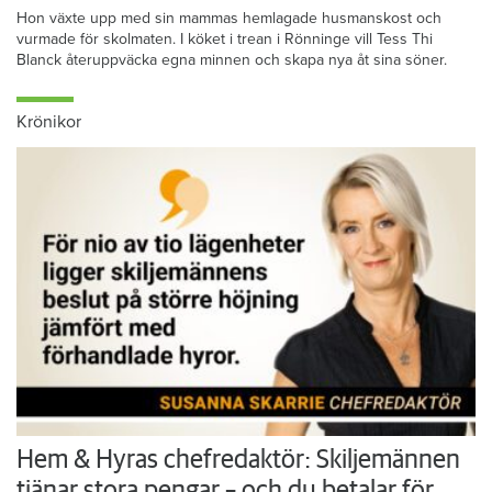
Hon växte upp med sin mammas hemlagade husmanskost och
vurmade för skolmaten. I köket i trean i Rönninge vill Tess Thi
Blanck återuppväcka egna minnen och skapa nya åt sina söner.
Krönikor
Hem & Hyras chefredaktör: Skiljemännen
tjänar stora pengar – och du betalar för