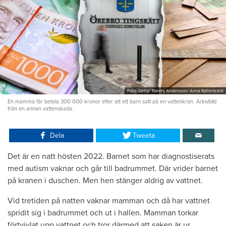
Foto: Getty/ Tommy Andersson/ Anna Rytterbrant
En mamma får betala 300 000 kronor efter att ett barn satt på en vattenkran. Arkivbild
från en annan vattenskada.
Dela
Tweeta
Det är en natt hösten 2022. Barnet som har diagnostiserats
med autism vaknar och går till badrummet. Där vrider barnet
på kranen i duschen. Men hen stänger aldrig av vattnet.
Vid tretiden på natten vaknar mamman och då har vattnet
spridit sig i badrummet och ut i hallen. Mamman torkar
förtvivlat upp vattnet och tror därmed att saken är ur