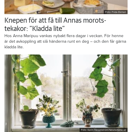
Foto: Frida Ekman
Knepen för att få till Annas morots-
tekakor: ”Kladda lite”
Hos Anna Maripuu vankas nybakt flera dagar i veckan. För henne
är det avkoppling att slå händerna runt en deg – och den får gärna
kladda lite.
Foto: Karin Hasselström/Newbotanic.se