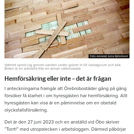
Foto: Arkivbild: Anna Rytterbrant
Foto: Arkivbild: Anna Rytterbrant
Vattnet spred sig genom sanden under golvet in till vardagsrum och kök.
Biden är en arkivbild från en annan vattenskada.
Hemförsäkring eller inte – det är frågan
I anteckningarna framgår att Örebrobostäder gång på gång
försöker få klarhet i om hyresgästen har hemförsäkring. Allt
hyresgästen kan visa är en påminnelse om en obetald
olycksfallsförsäkring.
Det är den 27 juni 2023 och en anställd vid Öbo skriver
”Torrt!” med utropstecken i arbetsloggen. Därmed påbörjar