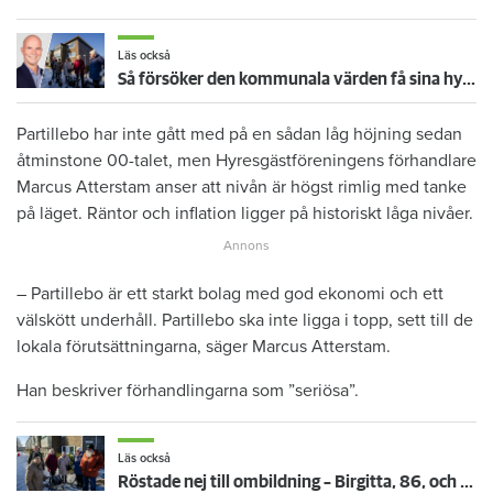
Läs också
Så försöker den kommunala värden få sina hyresgäster att flytta
Partillebo har inte gått med på en sådan låg höjning sedan
åtminstone 00-talet, men Hyresgästföreningens förhandlare
Marcus Atterstam anser att nivån är högst rimlig med tanke
på läget. Räntor och inflation ligger på historiskt låga nivåer.
– Partillebo är ett starkt bolag med god ekonomi och ett
välskött underhåll. Partillebo ska inte ligga i topp, sett till de
lokala förutsättningarna, säger Marcus Atterstam.
Han beskriver förhandlingarna som ”seriösa”.
Läs också
Röstade nej till ombildning – Birgitta, 86, och hennes grannar pressades att köpa eller flytta