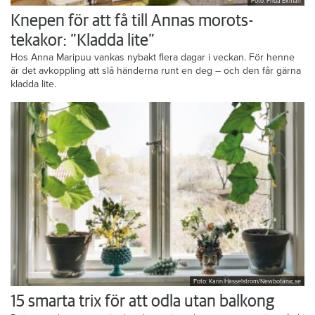
Foto: Frida Ekman
Knepen för att få till Annas morots-
tekakor: ”Kladda lite”
Hos Anna Maripuu vankas nybakt flera dagar i veckan. För henne
är det avkoppling att slå händerna runt en deg – och den får gärna
kladda lite.
Foto: Karin Hasselström/Newbotanic.se
15 smarta trix för att odla utan balkong