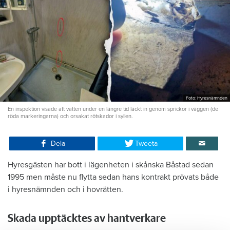
Foto: Hyresnämnden
En inspektion visade att vatten under en längre tid läckt in genom sprickor i väggen (de
röda markeringarna) och orsakat rötskador i syllen.
Dela
Tweeta
Hyresgästen har bott i lägenheten i skånska Båstad sedan
1995 men måste nu flytta sedan hans kontrakt prövats både
i hyresnämnden och i hovrätten.
Skada upptäcktes av hantverkare