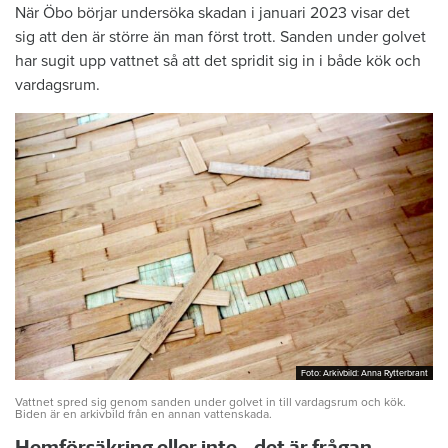
När Öbo börjar undersöka skadan i januari 2023 visar det
sig att den är större än man först trott. Sanden under golvet
har sugit upp vattnet så att det spridit sig in i både kök och
vardagsrum.
Foto: Arkivbild: Anna Rytterbrant
Foto: Arkivbild: Anna Rytterbrant
Vattnet spred sig genom sanden under golvet in till vardagsrum och kök.
Biden är en arkivbild från en annan vattenskada.