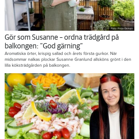
Foto: Frida Ekman
Gör som Susanne – ordna trädgård på
balkongen: ”God gärning”
Aromatiska örter, krispig sallad och årets första gurkor. När
midsommar nalkas plockar Susanne Granlund allsköns grönt i den
lilla köksträdgården på balkongen.