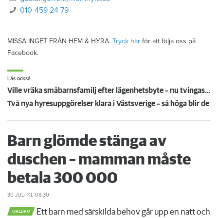
010-459 24 79
MISSA INGET FRÅN HEM & HYRA.
Tryck här
för att följa oss på
Facebook.
Läs också
Ville vräka småbarnsfamilj efter lägenhetsbyte – nu tvingas Partillebo backa
Två nya hyresuppgörelser klara i Västsverige – så höga blir de
Barn glömde stänga av
duschen – mamman måste
betala 300 000
30 JULI
KL 08:30
Ett barn med särskilda behov går upp en natt och
ÖREBRO