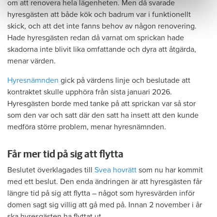
om att renovera hela lägenheten. Men då svarade
hyresgästen att både kök och badrum var i funktionellt
skick, och att det inte fanns behov av någon renovering.
Hade hyresgästen redan då varnat om sprickan hade
skadorna inte blivit lika omfattande och dyra att åtgärda,
menar värden.
Hyresnämnden
gick på värdens linje och beslutade att
kontraktet skulle upphöra från sista januari 2026.
Hyresgästen borde med tanke på att sprickan var så stor
som den var och satt där den satt ha insett att den kunde
medföra större problem, menar hyresnämnden.
Får mer tid på sig att flytta
Beslutet överklagades till
Svea hovrätt
som nu har kommit
med ett beslut. Den enda ändringen är att hyresgästen får
längre tid på sig att flytta – något som hyresvärden inför
domen sagt sig villig att gå med på. Innan 2 november i år
ska hyresgästen ha flyttat ut.