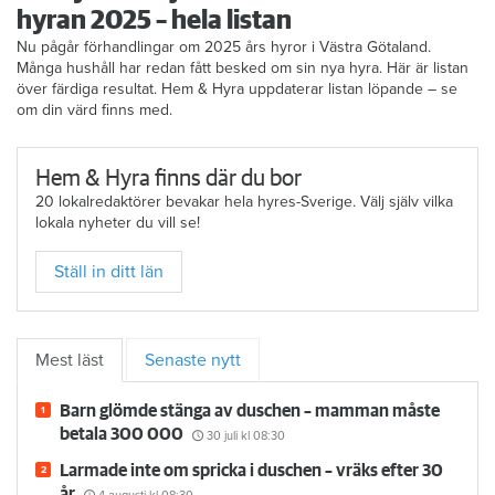
hyran 2025 – hela listan
Nu pågår förhandlingar om 2025 års hyror i Västra Götaland.
Många hushåll har redan fått besked om sin nya hyra. Här är listan
över färdiga resultat. Hem & Hyra uppdaterar listan löpande – se
om din värd finns med.
Hem & Hyra finns där du bor
20 lokalredaktörer bevakar hela hyres-Sverige. Välj själv vilka
lokala nyheter du vill se!
Ställ in ditt län
Mest läst
Senaste nytt
Barn glömde stänga av duschen – mamman måste
betala 300 000
30 juli
kl 08:30
Larmade inte om spricka i duschen – vräks efter 30
år