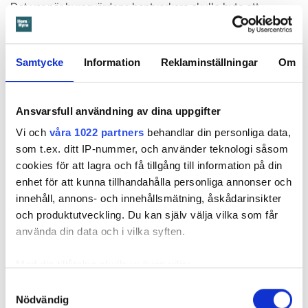
Det var när hyresvärdens hantverkare skulle byta ett
duschmunstycke under hösten förra året som en spricka i
plastmattan på väggen i duschen upptäcktes. Strax efter
detta lät värden ett företag göra en besiktning av
Samtycke
Information
Reklaminställningar
Om
badrummet. Då upptäcktes att vatten läckt från den trasiga
svetsskarven under en längre tid och orsakat omfattande
vattenskador.
Ansvarsfull användning av dina uppgifter
Vi och
våra 1022 partners
behandlar din personliga data,
Därför sade den privata hyresvärden upp hyreskontraktet
som t.ex. ditt IP-nummer, och använder teknologi såsom
med hänvisning till att hyresgästen inte iakttagit sin så
cookies för att lagra och få tillgång till information på din
kallade vårdplikt (se faktaruta). Eftersom han inte gick med
enhet för att kunna tillhandahålla personliga annonser och
på att flytta fick hyresnämnden i Malmö pröva
innehåll, annons- och innehållsmätning, åskådarinsikter
uppsägningen.
och produktutveckling. Du kan själv välja vilka som får
använda din data och i vilka syften.
Med din tillåtelse skulle vi även vilja:
Samla in information om din geografiska plats
Samtyckesval
Nödvändig
som kan ha en noggrannhet på upp till flera meter