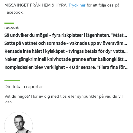
MISSA INGET FRÅN HEM & HYRA.
Tryck här
för att följa oss på
Facebook.
Läs också
Så undviker du mögel – fyra riskplatser i lägenheten: ”Måste städa bort”
Satte på vattnet och somnade – vaknade upp av översvämning hos grannen
Rensade inte hålet i kylskåpet – tvingas betala för dyr vattenskada
Naken gängkriminell knivhotade granne efter balkongklättring
Kompisdealen blev verklighet – 40 år senare: "Flera fina fördelar med att dela bostad"
Din lokala reporter
Vet du något? Hör av dig med tips eller synpunkter på vad du vill
läsa.