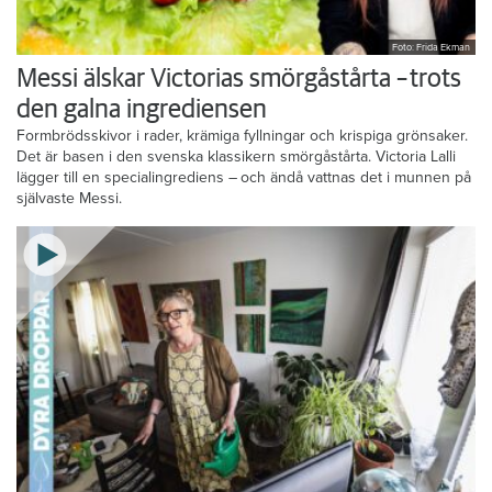
Foto: Frida Ekman
Messi älskar Victorias smörgåstårta – trots
den galna ingrediensen
Formbrödsskivor i rader, krämiga fyllningar och krispiga grönsaker.
Det är basen i den svenska klassikern smörgåstårta. Victoria Lalli
lägger till en specialingrediens – och ändå vattnas det i munnen på
självaste Messi.