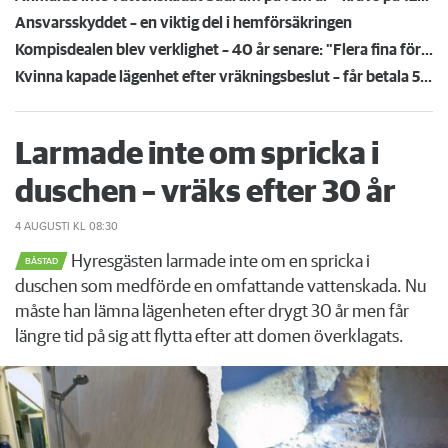
Ansvarsskyddet – en viktig del i hemförsäkringen
Kompisdealen blev verklighet – 40 år senare: "Flera fina fördelar med att dela bostad"
Kvinna kapade lägenhet efter vräkningsbeslut – får betala 50 000
Larmade inte om spricka i
duschen – vräks efter 30 år
4 AUGUSTI
KL 08:30
Hyresgästen larmade inte om en spricka i
BÅSTAD
duschen som medförde en omfattande vattenskada. Nu
måste han lämna lägenheten efter drygt 30 år men får
längre tid på sig att flytta efter att domen överklagats.