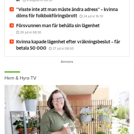
4 augusti
kl 08:30
”Visste inte att man måste ändra adress” – kvinna
döms för folkbokföringsbrott
24 juli
kl 16:10
Försvunnen man får behålla sin lägenhet
29 juli
kl 08:30
Kvinna kapade lägenhet efter vräkningsbeslut – får
betala 50 000
27 juli
kl 08:00
Hem & Hyra TV