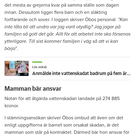
det mesta av grejerna kvar på samma ställe som dagen
innan. Dessutom ligger flera barn och en släkting
fortfarande och sover. I loggen skriver Öbos personal:
”Kan
inte låta bli att undra var jag varit otydlig? Jag jagar på
familjen så gott det går. Allt för att arbetet inte ska försenas
ytterligare. Till sist kommer familjen i väg så att vi kan
börja
”.
Läs också
Anmälde inte vattenskadat badrum på fem år – krävs på 125 000 kronor
Mamman bär ansvar
Notan för att åtgärda vattenskadan landade på 274 885
kronor.
I stämningsansökan skriver Öbos ombud att även om det
enligt uppgifterna är barnet som orsakat skadan, är det
mamman som står på kontraktet. Därmed bär hon ansvar för