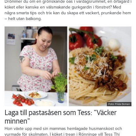
Drömmer du om en grönskande oas i vardagsrummet, en örtagård i
köket eller kanske en välsmakande gurkgardin i fönstret? Med
några smarta tips och trix kan du skapa ett vackert, prunkande hem
– helt utan balkong.
Foto: Frida Ekman
Laga till pastasåsen som Tess: ”Väcker
minnen”
Hon växte upp med sin mammas hemlagade husmanskost och
vurmade för skolmaten. I köket i trean i Rönninge vill Tess Thi