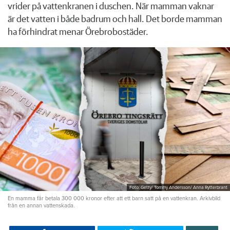
vrider på vattenkranen i duschen. När mamman vaknar
är det vatten i både badrum och hall. Det borde mamman
ha förhindrat menar Örebrobostäder.
Foto: Getty/ Tommy Andersson/ Anna Rytterbrant
En mamma får betala 300 000 kronor efter att ett barn satt på en vattenkran. Arkivbild
från en annan vattenskada.