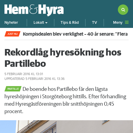
Meny
Nyheter
Lokalt
Tips & Råd
TV
Kompisdealen blev verklighet – 40 år senare: "Flera f
JUST NU
Rekordlåg hyresökning hos
Partillebo
5 FEBRUARI 2016
KL 13:01
UPPDATERAD
5 FEBRUARI 2016
KL 13:36
De boende hos Partillebo får den lägsta
PARTILLE
hyreshöjningen i Storgöteborg hittills. Efter förhandling
med Hyresgästföreningen blir snitthöjningen 0,45
procent.