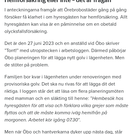
Hemförsäkring eller inte – det är frågan
I anteckningarna framgår att Örebrobostäder gång på gång
försöker få klarhet i om hyresgästen har hemförsäkring. Allt
hyresgästen kan visa är en påminnelse om en obetald
olycksfallsförsäkring.
Det är den 27 juni 2023 och en anställd vid Öbo skriver
”Torrt!” med utropstecken i arbetsloggen. Därmed påbörjar
Öbo planeringen för att lägga nytt golv i lägenheten. Men
de stöter på problem.
Familjen bor kvar i lägenheten under renoveringen med
provisoriska golv. Det ska nu rivas för att lägga dit det
riktiga. I loggen står det att läsa om flera planeringsmöten
med mamman och en släkting till henne: ”
Hembesök hos
hyresgästen för att visa och förklara vilka grejer som måste
flyttas och att de måste komma iväg hemifrån på
morgonen. Arbetet kör igång 07.30
”.
Men när Öbo och hantverkarna dyker upp nästa dag, står