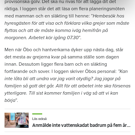
provisoriska golv. Det ska nu rivas för att lägga dit det
riktiga. I loggen står det att läsa om flera planeringsmöten
med mamman och en släkting till henne: ”
Hembesök hos
hyresgästen för att visa och förklara vilka grejer som måste
flyttas och att de måste komma iväg hemifrån på
morgonen. Arbetet kör igång 07.30
”.
Men när Öbo och hantverkarna dyker upp nästa dag, står
det mesta av grejerna kvar på samma ställe som dagen
innan. Dessutom ligger flera barn och en släkting
fortfarande och sover. I loggen skriver Öbos personal:
”Kan
inte låta bli att undra var jag varit otydlig? Jag jagar på
familjen så gott det går. Allt för att arbetet inte ska försenas
ytterligare. Till sist kommer familjen i väg så att vi kan
börja
”.
Läs också
Anmälde inte vattenskadat badrum på fem år – krävs på 125 000 kronor