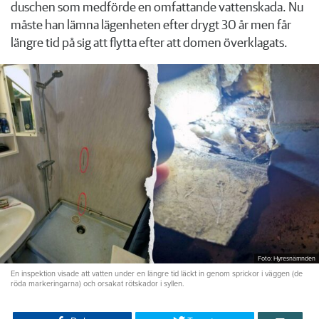
duschen som medförde en omfattande vattenskada. Nu
måste han lämna lägenheten efter drygt 30 år men får
längre tid på sig att flytta efter att domen överklagats.
Foto: Hyresnämnden
En inspektion visade att vatten under en längre tid läckt in genom sprickor i väggen (de
röda markeringarna) och orsakat rötskador i syllen.