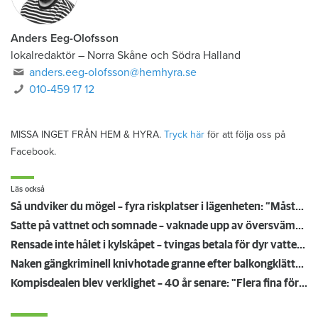
Anders Eeg-Olofsson
lokalredaktör
–
Norra Skåne och Södra Halland
anders.eeg-olofsson@hemhyra.se
010-459 17 12
MISSA INGET FRÅN HEM & HYRA.
Tryck här
för att följa oss på
Facebook.
Läs också
Så undviker du mögel – fyra riskplatser i lägenheten: ”Måste städa bort”
Satte på vattnet och somnade – vaknade upp av översvämning hos grannen
Rensade inte hålet i kylskåpet – tvingas betala för dyr vattenskada
Naken gängkriminell knivhotade granne efter balkongklättring
Kompisdealen blev verklighet – 40 år senare: "Flera fina fördelar med att dela bostad"