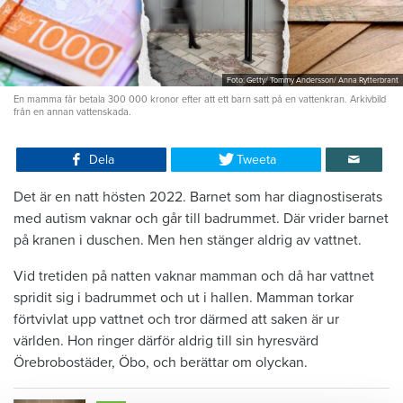
Foto: Getty/ Tommy Andersson/ Anna Rytterbrant
En mamma får betala 300 000 kronor efter att ett barn satt på en vattenkran. Arkivbild
från en annan vattenskada.
Dela
Tweeta
Det är en natt hösten 2022. Barnet som har diagnostiserats
med autism vaknar och går till badrummet. Där vrider barnet
på kranen i duschen. Men hen stänger aldrig av vattnet.
Vid tretiden på natten vaknar mamman och då har vattnet
spridit sig i badrummet och ut i hallen. Mamman torkar
förtvivlat upp vattnet och tror därmed att saken är ur
världen. Hon ringer därför aldrig till sin hyresvärd
Örebrobostäder, Öbo, och berättar om olyckan.