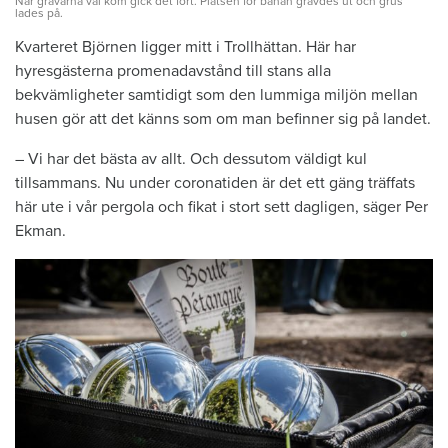
När grävarna väl kom gick det fort. Platsen för banan grävdes ut och grus
lades på.
Kvarteret Björnen ligger mitt i Trollhättan. Här har
hyresgästerna promenadavstånd till stans alla
bekvämligheter samtidigt som den lummiga miljön mellan
husen gör att det känns som om man befinner sig på landet.
– Vi har det bästa av allt. Och dessutom väldigt kul
tillsammans. Nu under coronatiden är det ett gäng träffats
här ute i vår pergola och fikat i stort sett dagligen, säger Per
Ekman.