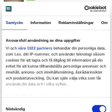
Läs också
600 kronor dyrare att bo efter vattenskada i Varberg
Ringer gör dock grannen nedanför – när det börjar läcka
Samtycke
Information
Reklaminställningar
Om
vatten genom taket.
Ansvarsfull användning av dina uppgifter
När Öbo börjar undersöka skadan i januari 2023 visar det
Vi och
våra 1022 partners
behandlar din personliga data,
sig att den är större än man först trott. Sanden under golvet
som t.ex. ditt IP-nummer, och använder teknologi såsom
har sugit upp vattnet så att det spridit sig in i både kök och
cookies för att lagra och få tillgång till information på din
vardagsrum.
enhet för att kunna tillhandahålla personliga annonser och
innehåll, annons- och innehållsmätning, åskådarinsikter
och produktutveckling. Du kan själv välja vilka som får
använda din data och i vilka syften.
Med din tillåtelse skulle vi även vilja:
Samla in information om din geografiska plats
Samtyckesval
Nödvändig
som kan ha en noggrannhet på upp till flera meter