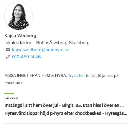
Kajsa Wedberg
lokalredaktör
–
BohusÄlvsborg-Skaraborg
kajsa.wedberg@hemhyra.se
010-459 14 46
MISSA INGET FRÅN HEM & HYRA.
Tryck här
för att följa oss på
Facebook.
Läs också
Instängd i sitt hem över jul – Birgit, 85, utan hiss i över en månad
Hyresvärd slopar höjd p-hyra efter chockbesked – Hyresgästföreningen: ”Föredömligt”