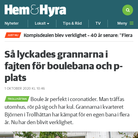
Meny
Nyheter
Lokalt
Tips & Råd
TV
Kompisdealen blev verklighet – 40 år senare: "Flera f
JUST NU
Så lyckades grannarna i
fajten för boulebana och p-
plats
1 OKTOBER 2020
KL 10:46
Boule är perfekt i coronatider. Man träffas
TROLLHÄTTAN
utomhus, rör på sig och har kul. Grannarna i kvarteret
Björnen i Trollhättan har kämpat för en egen bana i flera
år. Nu har den blivit verklighet.