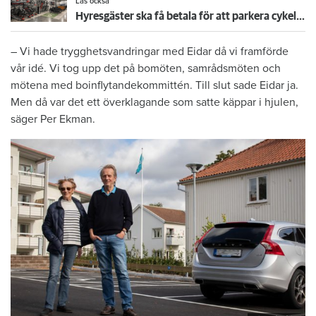
Läs också
Hyresgäster ska få betala för att parkera cykeln – stor hyresvärd testar förhyrd cykelparkering
– Vi hade trygghetsvandringar med Eidar då vi framförde
vår idé. Vi tog upp det på bomöten, samrådsmöten och
mötena med boinflytandekommittén. Till slut sade Eidar ja.
Men då var det ett överklagande som satte käppar i hjulen,
säger Per Ekman.