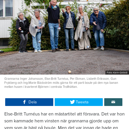
Foto: Karin Gistedt
Grannarna Inger Johansson, Else-Britt Turnéus, Per Ekman, Lisbeth Eriksson, Gun
Frykberg och Ing-Marie Bäckström möts gärna för ett parti boule på den nya banan
mellan husen i kvarteret Björnen i centrala Trollhättan.
Dela
Tweeta
Else-Britt Turnéus har en mästartitel att försvara. Det var hon
som kammade hem vinsten när grannarna gjorde upp om
vem som är bäst på boule. Men det var innan de hade en