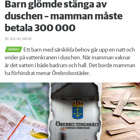
Barn glömde stänga av
duschen – mamman måste
betala 300 000
30 JULI
KL 08:30
Ett barn med särskilda behov går upp en natt och
ÖREBRO
vrider på vattenkranen i duschen. När mamman vaknar
är det vatten i både badrum och hall. Det borde mamman
ha förhindrat menar Örebrobostäder.