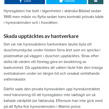
Dela
Tweeta
Hyresgästen har bott i lägenheten i skånska Båstad sedan
1995 men måste nu flytta sedan hans kontrakt prövats både
i hyresnämnden och i hovrätten.
Skada upptäcktes av hantverkare
Det var när hyresvärdens hantverkare skulle byta ett
duschmunstycke under hösten förra året som en spricka i
plastmattan på väggen i duschen upptäcktes. Strax efter
detta lät värden ett företag göra en besiktning av
badrummet. Då upptäcktes att vatten läckt från den trasiga
svetsskarven under en längre tid och orsakat omfattande
vattenskador.
Därför sade den privata hyresvärden upp hyreskontraktet
med hänvisning till att hyresgästen inte iakttagit sin så
kallade vårdplikt (se faktaruta). Eftersom han inte gick med
på att flytta fick hyresnämnden i Malmö pröva