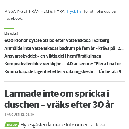
MISSA INGET FRÅN HEM & HYRA.
Tryck här
för att följa oss på
Facebook.
Läs också
600 kronor dyrare att bo efter vattenskada i Varberg
Anmälde inte vattenskadat badrum på fem år – krävs på 125 000 kronor
Ansvarsskyddet – en viktig del i hemförsäkringen
Kompisdealen blev verklighet – 40 år senare: "Flera fina fördelar med att dela bostad"
Kvinna kapade lägenhet efter vräkningsbeslut – får betala 50 000
Larmade inte om spricka i
duschen – vräks efter 30 år
4 AUGUSTI
KL 08:30
Hyresgästen larmade inte om en spricka i
BÅSTAD