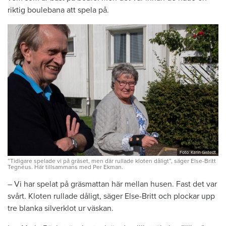
riktig boulebana att spela på.
Foto: Karin Gistedt
”Tidigare spelade vi på gräset, men där rullade kloten dåligt”, säger Else-Britt
Tegnéus. Här tillsammans med Per Ekman.
– Vi har spelat på gräsmattan här mellan husen. Fast det var
svårt. Kloten rullade dåligt, säger Else-Britt och plockar upp
tre blanka silverklot ur väskan.