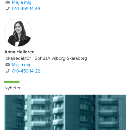
Mejla mig
010-459 14 46
Anna Hallgren
lokalredaktör - BohusÄlvsborg-Skaraborg
Mejla mig
010-459 14 22
Nyheter