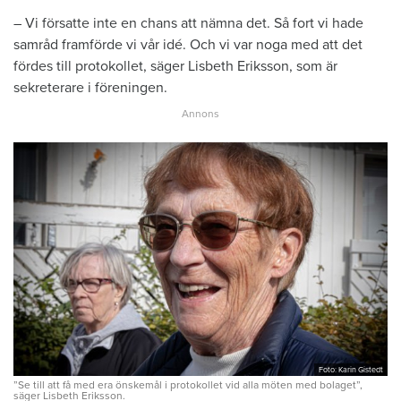
– Vi försatte inte en chans att nämna det. Så fort vi hade
samråd framförde vi vår idé. Och vi var noga med att det
fördes till protokollet, säger Lisbeth Eriksson, som är
sekreterare i föreningen.
Foto: Karin Gistedt
”Se till att få med era önskemål i protokollet vid alla möten med bolaget”,
säger Lisbeth Eriksson.