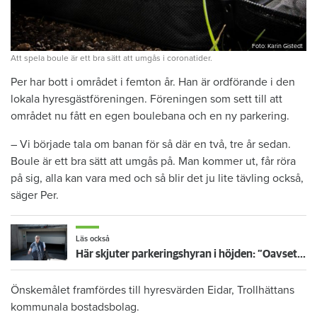
Foto: Karin Gistedt
Att spela boule är ett bra sätt att umgås i coronatider.
Per har bott i området i femton år. Han är ordförande i den
lokala hyresgästföreningen. Föreningen som sett till att
området nu fått en egen boulebana och en ny parkering.
– Vi började tala om banan för så där en två, tre år sedan.
Boule är ett bra sätt att umgås på. Man kommer ut, får röra
på sig, alla kan vara med och så blir det ju lite tävling också,
säger Per.
Läs också
Här skjuter parkeringshyran i höjden: ”Oavsett om du är pensionär eller arbetar – det är mycket pengar”
Önskemålet framfördes till hyresvärden Eidar, Trollhättans
kommunala bostadsbolag.