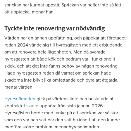
sprickan har kunnat uppstå. Sprickan var heller inte så lätt
att upptäcka, menar han.
Tyckte inte renovering var nödvändig
Värden har en annan uppfattning, och påpekar att företaget
redan 2024 vände sig till hyresgästen med ett erbjudande
om att renovera hela lägenheten. Men då svarade
hyresgästen att både kök och badrum var i funktionellt
skick, och att det inte fanns behov av någon renovering.
Hade hyresgästen redan då varnat om sprickan hade
skadorna inte blivit lika omfattande och dyra att åtgärda,
menar värden.
Hyresnämnden
gick på värdens linje och beslutade att
kontraktet skulle upphöra från sista januari 2026.
Hyresgästen borde med tanke på att sprickan var så stor
som den var och satt där den satt ha insett att den kunde
medföra större problem, menar hyresnämnden.