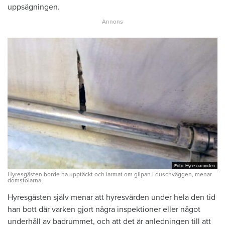
uppsägningen.
Foto: Hyresnämnden
Foto: Hyresnämnden
Hyresgästen borde ha upptäckt och larmat om glipan i duschväggen, menar
domstolarna.
Hyresgästen själv menar att hyresvärden under hela den tid
han bott där varken gjort några inspektioner eller något
underhåll av badrummet, och att det är anledningen till att