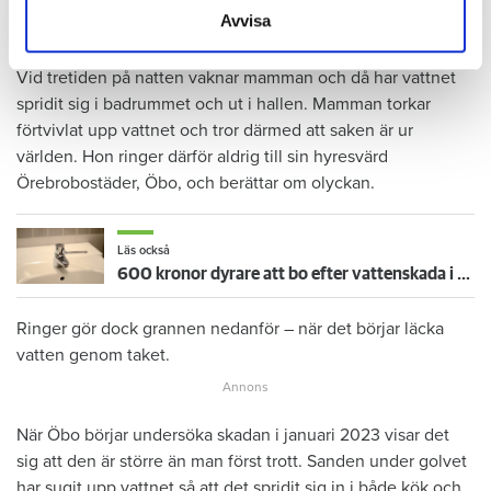
med autism vaknar och går till badrummet. Där vrider barnet
Avvisa
på kranen i duschen. Men hen stänger aldrig av vattnet.
Vid tretiden på natten vaknar mamman och då har vattnet
spridit sig i badrummet och ut i hallen. Mamman torkar
förtvivlat upp vattnet och tror därmed att saken är ur
världen. Hon ringer därför aldrig till sin hyresvärd
Örebrobostäder, Öbo, och berättar om olyckan.
Läs också
600 kronor dyrare att bo efter vattenskada i Varberg
Ringer gör dock grannen nedanför – när det börjar läcka
vatten genom taket.
När Öbo börjar undersöka skadan i januari 2023 visar det
sig att den är större än man först trott. Sanden under golvet
har sugit upp vattnet så att det spridit sig in i både kök och