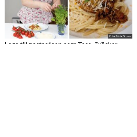
Foto: Frida Ekman
Laga till pastasåsen som Tess: ”Väcker
minnen”
Hon växte upp med sin mammas hemlagade husmanskost och
vurmade för skolmaten. I köket i trean i Rönninge vill Tess Thi
Blanck återuppväcka egna minnen och skapa nya åt sina söner.
Krönikor
Du läser:
Stångåkonsult höjer hyrorna från årsskiftet