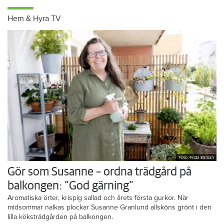
Hem & Hyra TV
Foto: Frida Ekman
Gör som Susanne – ordna trädgård på
balkongen: ”God gärning”
Aromatiska örter, krispig sallad och årets första gurkor. När
midsommar nalkas plockar Susanne Granlund allsköns grönt i den
lilla köksträdgården på balkongen.