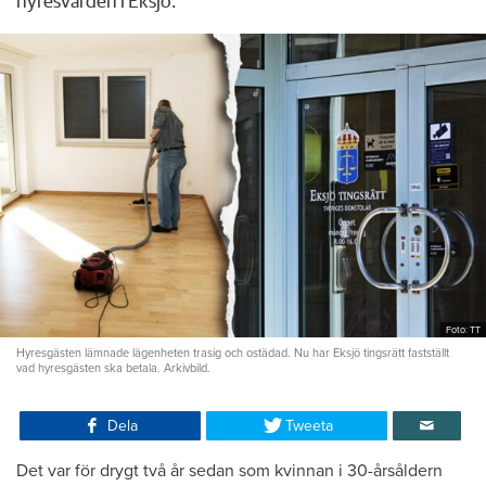
hyresvärden i Eksjö.
Foto: TT
Hyresgästen lämnade lägenheten trasig och ostädad. Nu har Eksjö tingsrätt fastställt
vad hyresgästen ska betala. Arkivbild.
Dela
Tweeta
Det var för drygt två år sedan som kvinnan i 30-årsåldern