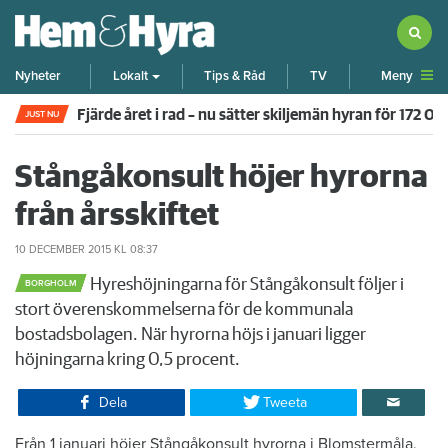
Meny
Nyheter
Lokalt
Tips & Råd
TV
Fjärde året i rad – nu sätter skiljemän hyran för 172 0
JUST NU
Stångåkonsult höjer hyrorna
från årsskiftet
10 DECEMBER 2015
KL 08:37
Hyreshöjningarna för Stångåkonsult följer i
BORGHOLM
stort överenskommelserna för de kommunala
bostadsbolagen. När hyrorna höjs i januari ligger
höjningarna kring 0,5 procent.
Dela
Tweeta
Från 1 januari höjer Stångåkonsult hyrorna i Blomstermåla,