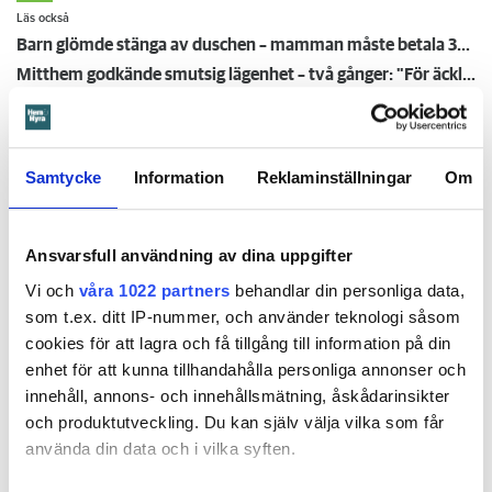
Läs också
Barn glömde stänga av duschen – mamman måste betala 300 000
Mitthem godkände smutsig lägenhet – två gånger: "För äckligt för att flytta in"
Kopplade tvättmaskin med trädgårdsslang - döms att betala en miljon efter vattenskada
Skulle hjälpa utsatta - föreningsprofilen stoppade pengar i egen ficka
Hilja, 16 månader, skar sig på krossat glas i lägenheten – städmiss från tidigare hyresgäst
Samtycke
Information
Reklaminställningar
Om
Barn glömde stänga av
Ansvarsfull användning av dina uppgifter
duschen – mamman måste
Vi och
våra 1022 partners
behandlar din personliga data,
som t.ex. ditt IP-nummer, och använder teknologi såsom
betala 300 000
cookies för att lagra och få tillgång till information på din
enhet för att kunna tillhandahålla personliga annonser och
30 JULI
KL 08:30
innehåll, annons- och innehållsmätning, åskådarinsikter
Ett barn med särskilda behov går upp en natt och
ÖREBRO
och produktutveckling. Du kan själv välja vilka som får
vrider på vattenkranen i duschen. När mamman vaknar
använda din data och i vilka syften.
är det vatten i både badrum och hall. Det borde mamman
ha förhindrat menar Örebrobostäder.