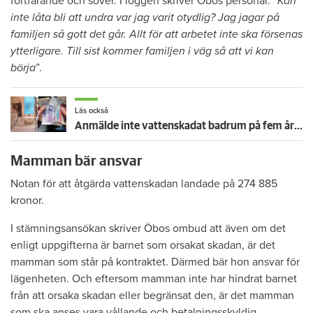
fortfarande och sover. I loggen skriver Öbos personal:
”Kan
inte låta bli att undra var jag varit otydlig? Jag jagar på
familjen så gott det går. Allt för att arbetet inte ska försenas
ytterligare. Till sist kommer familjen i väg så att vi kan
börja
”.
Läs också
Anmälde inte vattenskadat badrum på fem år – krävs på 125 000 kronor
Mamman bär ansvar
Notan för att åtgärda vattenskadan landade på 274 885
kronor.
I stämningsansökan skriver Öbos ombud att även om det
enligt uppgifterna är barnet som orsakat skadan, är det
mamman som står på kontraktet. Därmed bär hon ansvar för
lägenheten. Och eftersom mamman inte har hindrat barnet
från att orsaka skadan eller begränsat den, är det mamman
som ska anses vara vållande och betalningsskyldig.