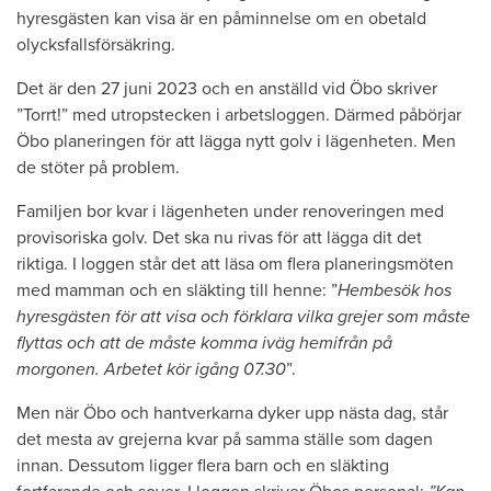
hyresgästen kan visa är en påminnelse om en obetald
olycksfallsförsäkring.
Det är den 27 juni 2023 och en anställd vid Öbo skriver
”Torrt!” med utropstecken i arbetsloggen. Därmed påbörjar
Öbo planeringen för att lägga nytt golv i lägenheten. Men
de stöter på problem.
Familjen bor kvar i lägenheten under renoveringen med
provisoriska golv. Det ska nu rivas för att lägga dit det
riktiga. I loggen står det att läsa om flera planeringsmöten
med mamman och en släkting till henne: ”
Hembesök hos
hyresgästen för att visa och förklara vilka grejer som måste
flyttas och att de måste komma iväg hemifrån på
morgonen. Arbetet kör igång 07.30
”.
Men när Öbo och hantverkarna dyker upp nästa dag, står
det mesta av grejerna kvar på samma ställe som dagen
innan. Dessutom ligger flera barn och en släkting