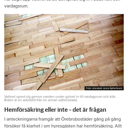
vardagsrum.
Foto: Arkivbild: Anna Rytterbrant
Foto: Arkivbild: Anna Rytterbrant
Vattnet spred sig genom sanden under golvet in till vardagsrum och kök.
Biden är en arkivbild från en annan vattenskada.
Hemförsäkring eller inte – det är frågan
I anteckningarna framgår att Örebrobostäder gång på gång
försöker få klarhet i om hyresgästen har hemförsäkring. Allt