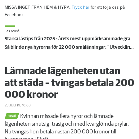
MISSA INGET FRÅN HEM & HYRA.
Tryck här
för att följa oss på
Facebook.
Läs också
Starka lästips från 2025 - årets mest uppmärksammade granskningar
Så blir de nya hyrorna för 22 000 smålänningar: ”Utvecklingen går åt rätt håll”
Lämnade lägenheten utan
att städa – tvingas betala 200
000 kronor
23 JULI
KL 10:00
Kvinnan missade flera hyror och lämnade
EKSJÖ
lägenheten smutsig, trasig och med kvarglömda prylar.
Nu tvingas hon betala nästan 200 000 kronor till