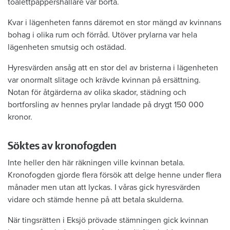
toalettpappershållare var borta.
Kvar i lägenheten fanns däremot en stor mängd av kvinnans
bohag i olika rum och förråd. Utöver prylarna var hela
lägenheten smutsig och ostädad.
Hyresvärden ansåg att en stor del av bristerna i lägenheten
var onormalt slitage och krävde kvinnan på ersättning.
Notan för åtgärderna av olika skador, städning och
bortforsling av hennes prylar landade på drygt 150 000
kronor.
Söktes av kronofogden
Inte heller den här räkningen ville kvinnan betala.
Kronofogden gjorde flera försök att delge henne under flera
månader men utan att lyckas. I våras gick hyresvärden
vidare och stämde henne på att betala skulderna.
När tingsrätten i Eksjö prövade stämningen gick kvinnan