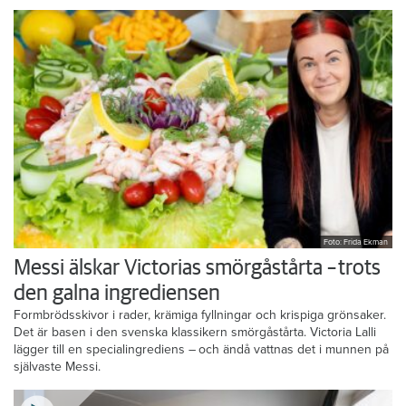
Foto: Frida Ekman
Messi älskar Victorias smörgåstårta – trots
den galna ingrediensen
Formbrödsskivor i rader, krämiga fyllningar och krispiga grönsaker.
Det är basen i den svenska klassikern smörgåstårta. Victoria Lalli
lägger till en specialingrediens – och ändå vattnas det i munnen på
självaste Messi.