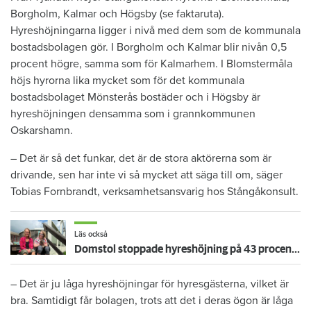
Borgholm, Kalmar och Högsby (se faktaruta).
Hyreshöjningarna ligger i nivå med dem som de kommunala
bostadsbolagen gör. I Borgholm och Kalmar blir nivån 0,5
procent högre, samma som för Kalmarhem. I Blomstermåla
höjs hyrorna lika mycket som för det kommunala
bostadsbolaget Mönsterås bostäder och i Högsby är
hyreshöjningen densamma som i grannkommunen
Oskarshamn.
– Det är så det funkar, det är de stora aktörerna som är
drivande, sen har inte vi så mycket att säga till om, säger
Tobias Fornbrandt, verksamhetsansvarig hos Stångåkonsult.
Läs också
Domstol stoppade hyreshöjning på 43 procent i Erikas LSS-lägenhet – mamma Lena: ”Äntligen!”
– Det är ju låga hyreshöjningar för hyresgästerna, vilket är
bra. Samtidigt får bolagen, trots att det i deras ögon är låga