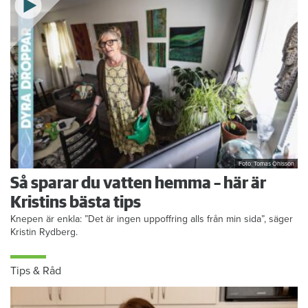
Foto: Tomas Ohlsson
Så sparar du vatten hemma – här är
Kristins bästa tips
Knepen är enkla: ”Det är ingen uppoffring alls från min sida”, säger
Kristin Rydberg.
Tips & Råd