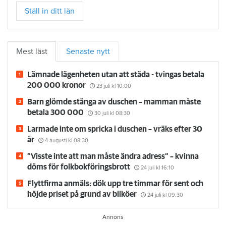
Ställ in ditt län
Mest läst
Senaste nytt
Lämnade lägenheten utan att städa - tvingas betala
200 000 kronor
23 juli
kl 10:00
Barn glömde stänga av duschen – mamman måste
betala 300 000
30 juli
kl 08:30
Larmade inte om spricka i duschen – vräks efter 30
år
4 augusti
kl 08:30
”Visste inte att man måste ändra adress” – kvinna
döms för folkbokföringsbrott
24 juli
kl 16:10
Flyttfirma anmäls: dök upp tre timmar för sent och
höjde priset på grund av bilköer
24 juli
kl 09:30