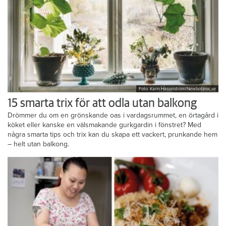
Foto: Karin Hasselström/Newbotanic.se
15 smarta trix för att odla utan balkong
Drömmer du om en grönskande oas i vardagsrummet, en örtagård i
köket eller kanske en välsmakande gurkgardin i fönstret? Med
några smarta tips och trix kan du skapa ett vackert, prunkande hem
– helt utan balkong.