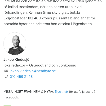
inte att nå och domstolen fastslog därför skulden genom en
så kallad tredskodom, när ena parten uteblir vid
förhandlingen. Kvinnan är nu skyldig att betala
Eksjöbostäder 192 408 kronor plus ränta bland annat för
obetalda hyror och bristerna hon orsakat i lägenheten.
Jakob Kindesjö
lokalredaktör
–
Östergötland och Jönköping
jakob.kindesjo@hemhyra.se
010-459 21 48
MISSA INGET FRÅN HEM & HYRA.
Tryck här
för att följa oss på
Facebook.