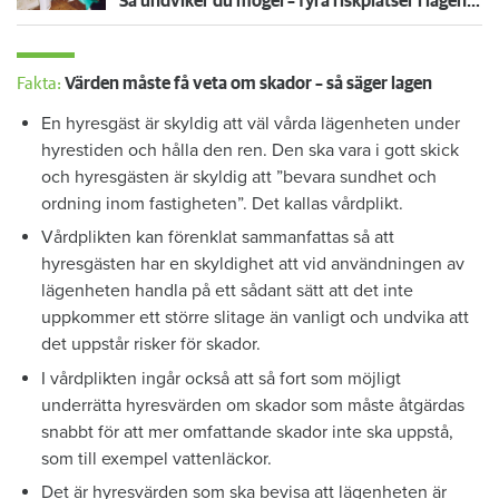
Så undviker du mögel – fyra riskplatser i lägenheten: ”Måste städa bort”
Fakta:
Värden måste få veta om skador – så säger lagen
En hyresgäst är skyldig att väl vårda lägenheten under
hyrestiden och hålla den ren. Den ska vara i gott skick
och hyresgästen är skyldig att ”bevara sundhet och
ordning inom fastigheten”. Det kallas vårdplikt.
Vårdplikten kan förenklat sammanfattas så att
hyresgästen har en skyldighet att vid användningen av
lägenheten handla på ett sådant sätt att det inte
uppkommer ett större slitage än vanligt och undvika att
det uppstår risker för skador.
I vårdplikten ingår också att så fort som möjligt
underrätta hyresvärden om skador som måste åtgärdas
snabbt för att mer omfattande skador inte ska uppstå,
som till exempel vattenläckor.
Det är hyresvärden som ska bevisa att lägenheten är