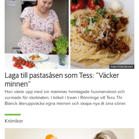
Foto: Frida Ekman
Laga till pastasåsen som Tess: ”Väcker
minnen”
Hon växte upp med sin mammas hemlagade husmanskost och
vurmade för skolmaten. I köket i trean i Rönninge vill Tess Thi
Blanck återuppväcka egna minnen och skapa nya åt sina söner.
Krönikor