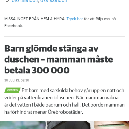
010-4591004
,
073-8391004
MISSA INGET FRÅN HEM & HYRA.
Tryck här
för att följa oss på
Facebook.
Barn glömde stänga av
duschen – mamman måste
betala 300 000
30 JULI
KL 08:30
Ett barn med särskilda behov går upp en natt och
ÖREBRO
vrider på vattenkranen i duschen. När mamman vaknar
är det vatten i både badrum och hall. Det borde mamman
ha förhindrat menar Örebrobostäder.