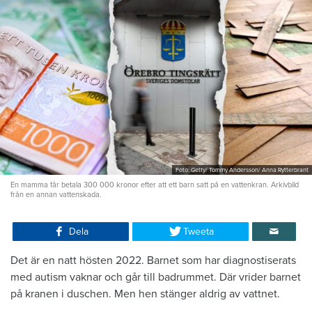
Foto: Getty/ Tommy Andersson/ Anna Rytterbrant
En mamma får betala 300 000 kronor efter att ett barn satt på en vattenkran. Arkivbild
från en annan vattenskada.
Dela
Tweeta
Det är en natt hösten 2022. Barnet som har diagnostiserats
med autism vaknar och går till badrummet. Där vrider barnet
på kranen i duschen. Men hen stänger aldrig av vattnet.