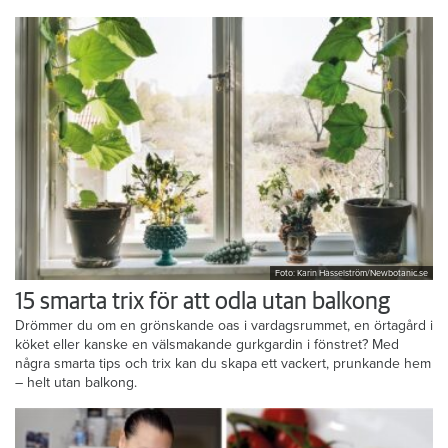
Foto: Karin Hasselström/Newbotanic.se
15 smarta trix för att odla utan balkong
Drömmer du om en grönskande oas i vardagsrummet, en örtagård i
köket eller kanske en välsmakande gurkgardin i fönstret? Med
några smarta tips och trix kan du skapa ett vackert, prunkande hem
– helt utan balkong.