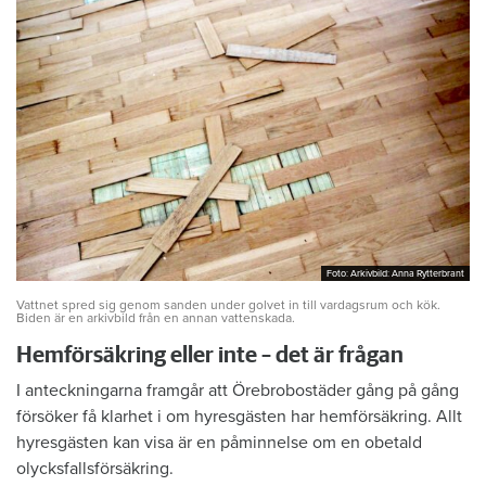
Foto: Arkivbild: Anna Rytterbrant
Foto: Arkivbild: Anna Rytterbrant
Vattnet spred sig genom sanden under golvet in till vardagsrum och kök.
Biden är en arkivbild från en annan vattenskada.
Hemförsäkring eller inte – det är frågan
I anteckningarna framgår att Örebrobostäder gång på gång
försöker få klarhet i om hyresgästen har hemförsäkring. Allt
hyresgästen kan visa är en påminnelse om en obetald
olycksfallsförsäkring.