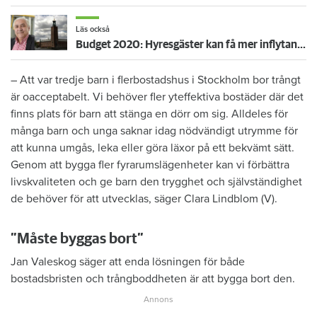
Läs också
Budget 2020: Hyresgäster kan få mer inflytande vid renovering
– Att var tredje barn i flerbostadshus i Stockholm bor trångt
är oacceptabelt. Vi behöver fler yteffektiva bostäder där det
finns plats för barn att stänga en dörr om sig. Alldeles för
många barn och unga saknar idag nödvändigt utrymme för
att kunna umgås, leka eller göra läxor på ett bekvämt sätt.
Genom att bygga fler fyrarumslägenheter kan vi förbättra
livskvaliteten och ge barn den trygghet och självständighet
de behöver för att utvecklas, säger Clara Lindblom (V).
”Måste byggas bort”
Jan Valeskog säger att enda lösningen för både
bostadsbristen och trångboddheten är att bygga bort den.