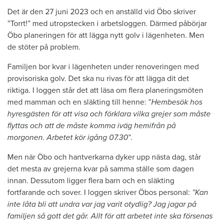
Det är den 27 juni 2023 och en anställd vid Öbo skriver
”Torrt!” med utropstecken i arbetsloggen. Därmed påbörjar
Öbo planeringen för att lägga nytt golv i lägenheten. Men
de stöter på problem.
Familjen bor kvar i lägenheten under renoveringen med
provisoriska golv. Det ska nu rivas för att lägga dit det
riktiga. I loggen står det att läsa om flera planeringsmöten
med mamman och en släkting till henne: ”
Hembesök hos
hyresgästen för att visa och förklara vilka grejer som måste
flyttas och att de måste komma iväg hemifrån på
morgonen. Arbetet kör igång 07.30
”.
Men när Öbo och hantverkarna dyker upp nästa dag, står
det mesta av grejerna kvar på samma ställe som dagen
innan. Dessutom ligger flera barn och en släkting
fortfarande och sover. I loggen skriver Öbos personal:
”Kan
inte låta bli att undra var jag varit otydlig? Jag jagar på
familjen så gott det går. Allt för att arbetet inte ska försenas