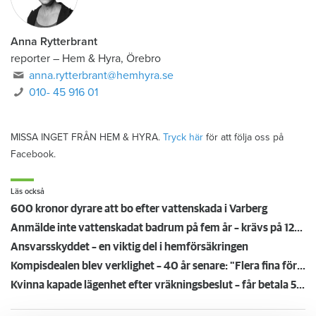
Anna Rytterbrant
reporter
–
Hem & Hyra, Örebro
anna.rytterbrant@hemhyra.se
010- 45 916 01
MISSA INGET FRÅN HEM & HYRA.
Tryck här
för att följa oss på
Facebook.
Läs också
600 kronor dyrare att bo efter vattenskada i Varberg
Anmälde inte vattenskadat badrum på fem år – krävs på 125 000 kronor
Ansvarsskyddet – en viktig del i hemförsäkringen
Kompisdealen blev verklighet – 40 år senare: "Flera fina fördelar med att dela bostad"
Kvinna kapade lägenhet efter vräkningsbeslut – får betala 50 000