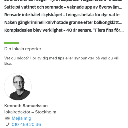
Satte på vattnet och somnade – vaknade upp av översvämning hos grannen
Rensade inte hålet i kylskåpet – tvingas betala för dyr vattenskada
Naken gängkriminell knivhotade granne efter balkongklättring
Kompisdealen blev verklighet – 40 år senare: "Flera fina fördelar med att dela bostad"
Din lokala reporter
Vet du något? Hör av dig med tips eller synpunkter på vad du vill
läsa.
Kenneth Samuelsson
lokalredaktör
–
Stockholm
Mejla mig
010-459 20 36