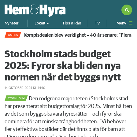
Meny
Nyheter
Lokalt
Tips & Råd
TV
Kompisdealen blev verklighet – 40 år senare: "Flera f
JUST NU
Stockholm stads budget
2025: Fyror ska bli den nya
normen när det byggs nytt
14 OKTOBER 2024
KL 14:10
Den rödgröna majoriteten i Stockholms stad
STOCKHOLM
har presenterat sitt budgetförslag för 2025. Minst hälften
av det som byggs ska vara hyresrätter – och fyror ska
dominera för att minska trångboddheten. "Vi behöver
fler yteffektiva bostäder där det finns plats för barn att
stänga en dörr om sig", säger bostads- och