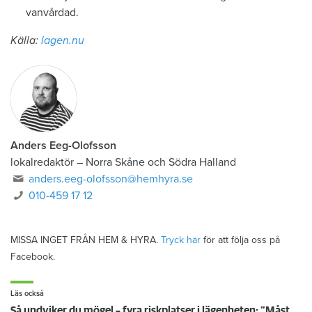
vanvårdad.
Källa:
lagen.nu
Anders Eeg-Olofsson
lokalredaktör
–
Norra Skåne och Södra Halland
anders.eeg-olofsson@hemhyra.se
010-459 17 12
MISSA INGET FRÅN HEM & HYRA.
Tryck här
för att följa oss på
Facebook.
Läs också
Så undviker du mögel – fyra riskplatser i lägenheten: ”Måste städa bort”