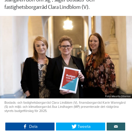
fastighetsborgarråd Clara Lindblom (V).
Foto: Maurits Otterloo
Bostads- och fastighetsborgarråd Clara Lindblom (V), finansborgarråd Karin Wanngård
(S) och miljö- och klimatborgarråd Åsa Lindhagen (MP) presenterade det rödgröna
styrets budgetförslag för 2025.
Dela
Tweeta