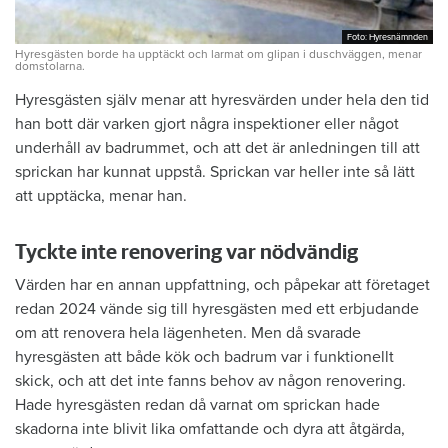
Foto: Hyresnämnden
Foto: Hyresnämnden
Hyresgästen borde ha upptäckt och larmat om glipan i duschväggen, menar
domstolarna.
Hyresgästen själv menar att hyresvärden under hela den tid
han bott där varken gjort några inspektioner eller något
underhåll av badrummet, och att det är anledningen till att
sprickan har kunnat uppstå. Sprickan var heller inte så lätt
att upptäcka, menar han.
Tyckte inte renovering var nödvändig
Värden har en annan uppfattning, och påpekar att företaget
redan 2024 vände sig till hyresgästen med ett erbjudande
om att renovera hela lägenheten. Men då svarade
hyresgästen att både kök och badrum var i funktionellt
skick, och att det inte fanns behov av någon renovering.
Hade hyresgästen redan då varnat om sprickan hade
skadorna inte blivit lika omfattande och dyra att åtgärda,