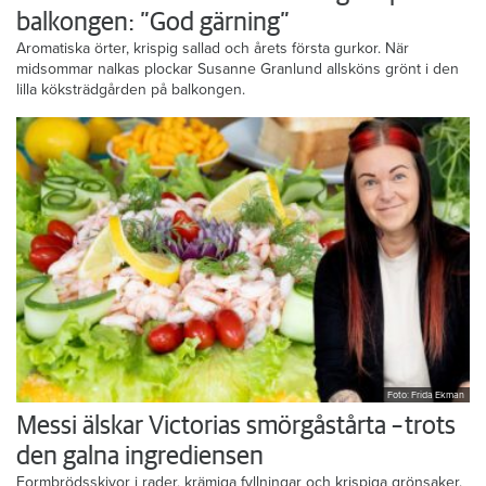
balkongen: ”God gärning”
Aromatiska örter, krispig sallad och årets första gurkor. När
midsommar nalkas plockar Susanne Granlund allsköns grönt i den
lilla köksträdgården på balkongen.
Foto: Frida Ekman
Messi älskar Victorias smörgåstårta – trots
den galna ingrediensen
Formbrödsskivor i rader, krämiga fyllningar och krispiga grönsaker.