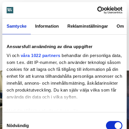
Larmade inte om spricka i
duschen – vräks efter 30 år
Samtycke
Information
Reklaminställningar
Om
4 AUGUSTI
KL 08:30
Hyresgästen larmade inte om en spricka i
BÅSTAD
Ansvarsfull användning av dina uppgifter
duschen som medförde en omfattande vattenskada. Nu
måste han lämna lägenheten efter drygt 30 år men får
Vi och
våra 1022 partners
behandlar din personliga data,
längre tid på sig att flytta efter att domen överklagats.
som t.ex. ditt IP-nummer, och använder teknologi såsom
cookies för att lagra och få tillgång till information på din
enhet för att kunna tillhandahålla personliga annonser och
innehåll, annons- och innehållsmätning, åskådarinsikter
och produktutveckling. Du kan själv välja vilka som får
använda din data och i vilka syften.
Med din tillåtelse skulle vi även vilja:
Samla in information om din geografiska plats
Samtyckesval
Nödvändig
som kan ha en noggrannhet på upp till flera meter