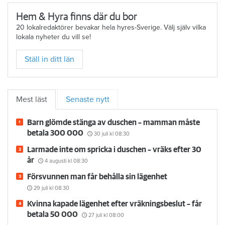
Hem & Hyra finns där du bor
20 lokalredaktörer bevakar hela hyres-Sverige. Välj själv vilka
lokala nyheter du vill se!
Ställ in ditt län
Mest läst
Senaste nytt
Barn glömde stänga av duschen – mamman måste
betala 300 000
30 juli
kl 08:30
Larmade inte om spricka i duschen – vräks efter 30
år
4 augusti
kl 08:30
Försvunnen man får behålla sin lägenhet
29 juli
kl 08:30
Kvinna kapade lägenhet efter vräkningsbeslut – får
betala 50 000
27 juli
kl 08:00