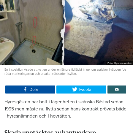
Foto: Hyresnämnden
En inspektion visade att vatten under en längre tid läckt in genom sprickor i väggen (de
röda markeringarna) och orsakat rötskador i syllen.
Dela
Tweeta
Hyresgästen har bott i lägenheten i skånska Båstad sedan
1995 men måste nu flytta sedan hans kontrakt prövats både
i hyresnämnden och i hovrätten.
Skada upptäcktes av hantverkare