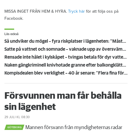
MISSA INGET FRÅN HEM & HYRA.
Tryck här
för att följa oss på
Facebook.
Läs också
Så undviker du mögel – fyra riskplatser i lägenheten: ”Måste städa bort”
Satte på vattnet och somnade – vaknade upp av översvämning hos grannen
Rensade inte hålet i kylskåpet – tvingas betala för dyr vattenskada
Naken gängkriminell knivhotade granne efter balkongklättring
Kompisdealen blev verklighet – 40 år senare: "Flera fina fördelar med att dela bostad"
Försvunnen man får behålla
sin lägenhet
29 JULI
KL 08:30
Mannen försvann från myndigheternas radar
GÖTEBORG