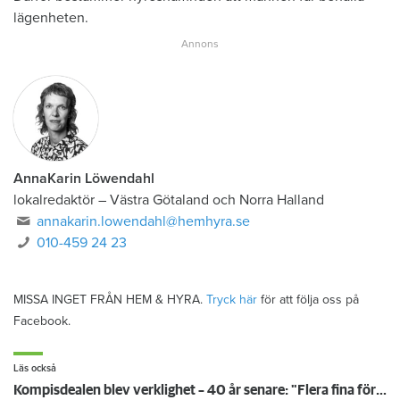
lägenheten.
AnnaKarin Löwendahl
lokalredaktör
–
Västra Götaland och Norra Halland
annakarin.lowendahl@hemhyra.se
010-459 24 23
MISSA INGET FRÅN HEM & HYRA.
Tryck här
för att följa oss på
Facebook.
Läs också
Kompisdealen blev verklighet – 40 år senare: "Flera fina fördelar med att dela bostad"