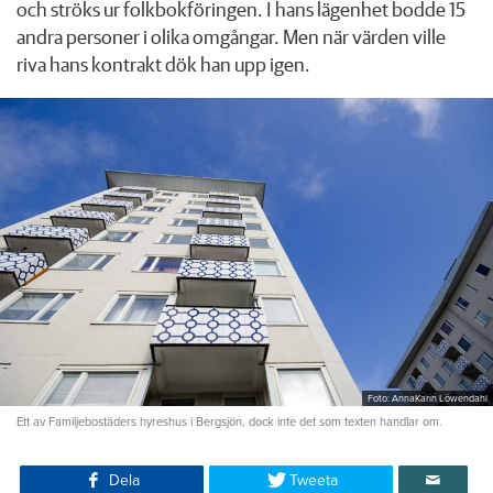
och ströks ur folkbokföringen. I hans lägenhet bodde 15
andra personer i olika omgångar. Men när värden ville
riva hans kontrakt dök han upp igen.
Foto: AnnaKarin Löwendahl
Ett av Familjebostäders hyreshus i Bergsjön, dock inte det som texten handlar om.
Dela
Tweeta