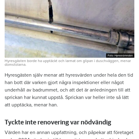
Foto: Hyresnämnden
Foto: Hyresnämnden
Hyresgästen borde ha upptäckt och larmat om glipan i duschväggen, menar
domstolarna.
Hyresgästen själv menar att hyresvärden under hela den tid
han bott där varken gjort några inspektioner eller något
underhåll av badrummet, och att det är anledningen till att
sprickan har kunnat uppstå. Sprickan var heller inte så lätt
att upptäcka, menar han.
Tyckte inte renovering var nödvändig
Värden har en annan uppfattning, och påpekar att företaget