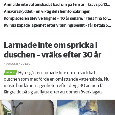
Anmälde inte vattenskadat badrum på fem år – krävs på 125 000 kronor
Ansvarsskyddet – en viktig del i hemförsäkringen
Kompisdealen blev verklighet – 40 år senare: "Flera fina fördelar med att dela bostad"
Kvinna kapade lägenhet efter vräkningsbeslut – får betala 50 000
Larmade inte om spricka i
duschen – vräks efter 30 år
4 AUGUSTI
KL 08:30
Hyresgästen larmade inte om en spricka i
BÅSTAD
duschen som medförde en omfattande vattenskada. Nu
måste han lämna lägenheten efter drygt 30 år men får
längre tid på sig att flytta efter att domen överklagats.