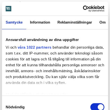
Men när Öbo och hantverkarna dyker upp nästa dag, står
det mesta av grejerna kvar på samma ställe som dagen
innan. Dessutom ligger flera barn och en släkting
fortfarande och sover. I loggen skriver Öbos personal:
”Kan
Samtycke
Information
Reklaminställningar
Om
inte låta bli att undra var jag varit otydlig? Jag jagar på
familjen så gott det går. Allt för att arbetet inte ska försenas
ytterligare. Till sist kommer familjen i väg så att vi kan
Ansvarsfull användning av dina uppgifter
börja
”.
Vi och
våra 1022 partners
behandlar din personliga data,
som t.ex. ditt IP-nummer, och använder teknologi såsom
cookies för att lagra och få tillgång till information på din
Läs också
enhet för att kunna tillhandahålla personliga annonser och
Anmälde inte vattenskadat badrum på fem år – krävs på 125 000 kronor
innehåll, annons- och innehållsmätning, åskådarinsikter
och produktutveckling. Du kan själv välja vilka som får
Mamman bär ansvar
använda din data och i vilka syften.
Notan för att åtgärda vattenskadan landade på 274 885
kronor.
Med din tillåtelse skulle vi även vilja:
I stämningsansökan skriver Öbos ombud att även om det
Samla in information om din geografiska plats
Samtyckesval
enligt uppgifterna är barnet som orsakat skadan, är det
Nödvändig
som kan ha en noggrannhet på upp till flera meter