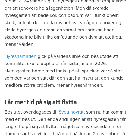
redan 2024 vände sig till hyresgästen med ett erbjudande
om att renovera hela lägenheten. Men då svarade
hyresgästen att både kök och badrum var i funktionellt
skick, och att det inte fanns behov av någon renovering.
Hade hyresgästen redan då varnat om sprickan hade
skadorna inte blivit lika omfattande och dyra att åtgärda,
menar värden.
Hyresnämnden
gick på värdens linje och beslutade att
kontraktet skulle upphöra från sista januari 2026.
Hyresgästen borde med tanke på att sprickan var så stor
som den var och satt där den satt ha insett att den kunde
medföra större problem, menar hyresnämnden.
Får mer tid på sig att flytta
Beslutet överklagades till
Svea hovrätt
som nu har kommit
med ett beslut. Den enda ändringen är att hyresgästen får
längre tid på sig att flytta – något som hyresvärden inför
domen sagt sig villig att gå med på. Innan 2 november i år