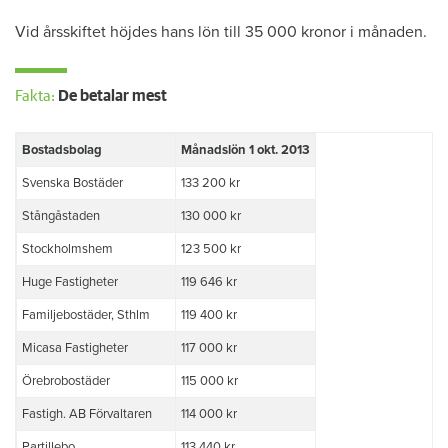
Vid årsskiftet höjdes hans lön till 35 000 kronor i månaden.
Fakta:
De betalar mest
Bostadsbolag
Månadslön 1 okt. 2013
Svenska Bostäder
133 200 kr
Stångåstaden
130 000 kr
Stockholmshem
123 500 kr
Huge Fastigheter
119 646 kr
Familjebostäder, Sthlm
119 400 kr
Micasa Fastigheter
117 000 kr
Örebrobostäder
115 000 kr
Fastigh. AB Förvaltaren
114 000 kr
Partillebo
113 440 kr