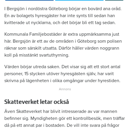
I Bergsjön i nordöstra Göteborg börjar en bovärd ana oråd.
En av bolagets hyresgäster har inte synts till sedan han
kvitterade ut nycklarna, och det börjar bli ett tag sedan.
Kommunala Familjebostäder är extra uppmärksamma just
här. Bergsjön är ett av de områden i Göteborg som polisen
räknar som särskilt utsatta. Därför håller värden noggrann
koll på misstänkt svartuthyrning.
Värden börjar utreda saken. Det visar sig att ett stort antal
personer, 15 stycken utöver hyresgästen själv, har varit
skrivna på lägenheten i olika omgångar under hyrestiden.
Skatteverket letar också
Även Skatteverket har blivit intresserade av var mannen
befinner sig. Myndigheten gör ett kontrollbesök, men träffar
då på ett annat par i bostaden. De vill inte svara på frågor