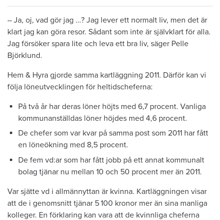
– Ja, oj, vad gör jag …? Jag lever ett normalt liv, men det är
klart jag kan göra resor. Sådant som inte är självklart för alla.
Jag försöker spara lite och leva ett bra liv, säger Pelle
Björklund.
Hem & Hyra gjorde samma kartläggning 2011. Därför kan vi
följa löneutvecklingen för heltidscheferna:
På två år har deras löner höjts med 6,7 procent. Vanliga
kommunanställdas löner höjdes med 4,6 procent.
De chefer som var kvar på samma post som 2011 har fått
en löneökning med 8,5 procent.
De fem vd:ar som har fått jobb på ett annat kommunalt
bolag tjänar nu mellan 10 och 50 procent mer än 2011.
Var sjätte vd i allmännyttan är kvinna. Kartläggningen visar
att de i genomsnitt tjänar 5 100 kronor mer än sina manliga
kolleger. En förklaring kan vara att de kvinnliga cheferna