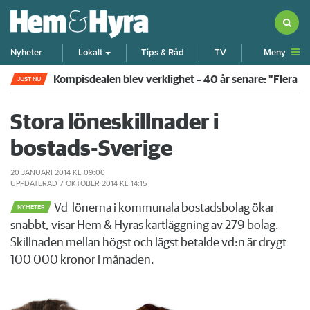
Meny
Nyheter
Lokalt
Tips & Råd
TV
Kompisdealen blev verklighet – 40 år senare: "Flera f
JUST NU
Stora löneskillnader i
bostads-Sverige
20 JANUARI 2014
KL 09:00
UPPDATERAD
7 OKTOBER 2014
KL 14:15
Vd-lönerna i kommunala bostadsbolag ökar
NYHETER
snabbt, visar Hem & Hyras kartläggning av 279 bolag.
Skillnaden mellan högst och lägst betalde vd:n är drygt
100 000 kronor i månaden.