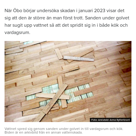
När Öbo börjar undersöka skadan i januari 2023 visar det
sig att den är större än man först trott. Sanden under golvet
har sugit upp vattnet så att det spridit sig in i både kök och
vardagsrum.
Foto: Arkivbild: Anna Rytterbrant
Foto: Arkivbild: Anna Rytterbrant
Vattnet spred sig genom sanden under golvet in till vardagsrum och kök.
Biden är en arkivbild från en annan vattenskada.