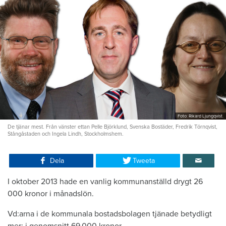
Foto: Rikard Ljungqvist.
De tjänar mest. Från vänster ettan Pelle Björklund, Svenska Bostäder, Fredrik Törnqvist,
Stångåstaden och Ingela Lindh, Stockholmshem.
Dela
Tweeta
I oktober 2013 hade en vanlig kommunanställd drygt 26
000 kronor i månadslön.
Vd:arna i de kommunala bostadsbolagen tjänade betydligt
mer: i genomsnitt 69 000 kronor.