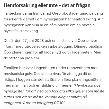
Hemförsäkring eller inte – det är frågan
I anteckningarna framgår att Örebrobostäder gång på gång
försöker få klarhet i om hyresgästen har hemförsäkring. Allt
hyresgästen kan visa är en påminnelse om en obetald
olycksfallsförsäkring.
Det är den 27 juni 2023 och en anställd vid Öbo skriver
”Torrt!” med utropstecken i arbetsloggen. Därmed påbörjar
Öbo planeringen för att lägga nytt golv i lägenheten. Men
de stöter på problem.
Familjen bor kvar i lägenheten under renoveringen med
provisoriska golv. Det ska nu rivas för att lägga dit det
riktiga. I loggen står det att läsa om flera planeringsmöten
med mamman och en släkting till henne: ”
Hembesök hos
hyresgästen för att visa och förklara vilka grejer som måste
flyttas och att de måste komma iväg hemifrån på
morgonen. Arbetet kör igång 07.30
”.