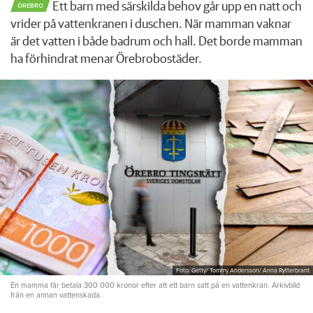
Ett barn med särskilda behov går upp en natt och
ÖREBRO
vrider på vattenkranen i duschen. När mamman vaknar
är det vatten i både badrum och hall. Det borde mamman
ha förhindrat menar Örebrobostäder.
Foto: Getty/ Tommy Andersson/ Anna Rytterbrant
En mamma får betala 300 000 kronor efter att ett barn satt på en vattenkran. Arkivbild
från en annan vattenskada.