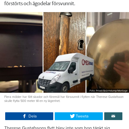
förstörts och ägodelar försvunnit.
Foto: Privat/Skärmdump/Montage
Flera möbler har fått skador och föremål har försvunnit i flytten när Therese Gustafsson
skulle flytta 500 meter till en ny lägenhet.
Dela
Tweeta
Therese Gustafssons flytt blev inte som hon tänkt sig.