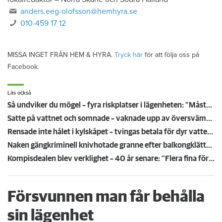
anders.eeg-olofsson@hemhyra.se
010-459 17 12
MISSA INGET FRÅN HEM & HYRA.
Tryck här
för att följa oss på
Facebook.
Läs också
Så undviker du mögel – fyra riskplatser i lägenheten: ”Måste städa bort”
Satte på vattnet och somnade – vaknade upp av översvämning hos grannen
Rensade inte hålet i kylskåpet – tvingas betala för dyr vattenskada
Naken gängkriminell knivhotade granne efter balkongklättring
Kompisdealen blev verklighet – 40 år senare: "Flera fina fördelar med att dela bostad"
Försvunnen man får behålla
sin lägenhet