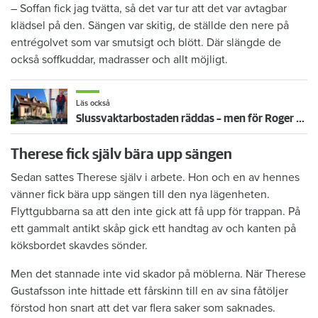
– Soffan fick jag tvätta, så det var tur att det var avtagbar
klädsel på den. Sängen var skitig, de ställde den nere på
entrégolvet som var smutsigt och blött. Där slängde de
också soffkuddar, madrasser och allt möjligt.
Läs också
Slussvaktarbostaden räddas – men för Roger har flytten redan gått: "Glad att det bevaras"
Therese fick själv bära upp sängen
Sedan sattes Therese själv i arbete. Hon och en av hennes
vänner fick bära upp sängen till den nya lägenheten.
Flyttgubbarna sa att den inte gick att få upp för trappan. På
ett gammalt antikt skåp gick ett handtag av och kanten på
köksbordet skavdes sönder.
Men det stannade inte vid skador på möblerna. När Therese
Gustafsson inte hittade ett fårskinn till en av sina fåtöljer
förstod hon snart att det var flera saker som saknades.