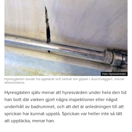
Foto: Hyresnämnden
Foto: Hyresnämnden
Hyresgästen borde ha upptäckt och larmat om glipan i duschväggen, menar
domstolarna.
Hyresgästen själv menar att hyresvärden under hela den tid
han bott där varken gjort några inspektioner eller något
underhåll av badrummet, och att det är anledningen till att
sprickan har kunnat uppstå. Sprickan var heller inte så lätt
att upptäcka, menar han.