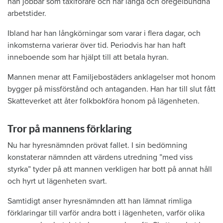
han jobbar som taxiförare och har långa och oregelbundna
arbetstider.
Ibland har han långkörningar som varar i flera dagar, och
inkomsterna varierar över tid. Periodvis har han haft
inneboende som har hjälpt till att betala hyran.
Mannen menar att Familjebostäders anklagelser mot honom
bygger på missförstånd och antaganden. Han har till slut fått
Skatteverket att åter folkbokföra honom på lägenheten.
Tror på mannens förklaring
Nu har hyresnämnden prövat fallet. I sin bedömning
konstaterar nämnden att värdens utredning ”med viss
styrka” tyder på att mannen verkligen har bott på annat håll
och hyrt ut lägenheten svart.
Samtidigt anser hyresnämnden att han lämnat rimliga
förklaringar till varför andra bott i lägenheten, varför olika