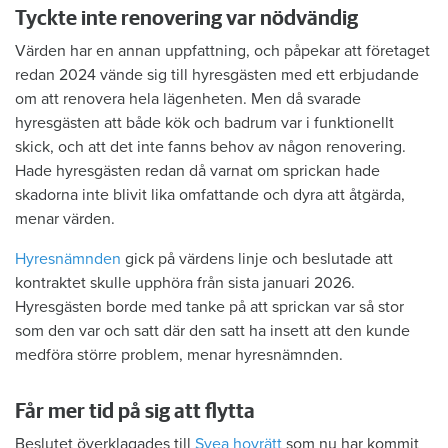
Tyckte inte renovering var nödvändig
Värden har en annan uppfattning, och påpekar att företaget
redan 2024 vände sig till hyresgästen med ett erbjudande
om att renovera hela lägenheten. Men då svarade
hyresgästen att både kök och badrum var i funktionellt
skick, och att det inte fanns behov av någon renovering.
Hade hyresgästen redan då varnat om sprickan hade
skadorna inte blivit lika omfattande och dyra att åtgärda,
menar värden.
Hyresnämnden
gick på värdens linje och beslutade att
kontraktet skulle upphöra från sista januari 2026.
Hyresgästen borde med tanke på att sprickan var så stor
som den var och satt där den satt ha insett att den kunde
medföra större problem, menar hyresnämnden.
Får mer tid på sig att flytta
Beslutet överklagades till
Svea hovrätt
som nu har kommit