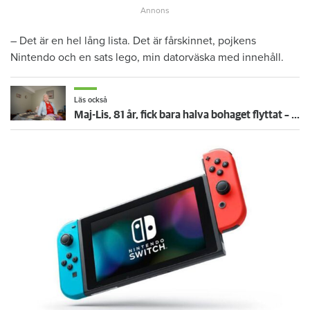
– Det är en hel lång lista. Det är fårskinnet, pojkens
Nintendo och en sats lego, min datorväska med innehåll.
Läs också
Maj-Lis, 81 år, fick bara halva bohaget flyttat – och tvingades betala 7 800 kronor extra