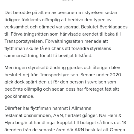
Det berodde på att en av personerna i styrelsen sedan
tidigare förklarats olämplig att bedriva den typen av
verksamhet och därmed var spärrad. Beslutet överklagades
till Förvaltningsrätten som hänvisade ärendet tillbaka till
Transportstyrelsen. Förvaltningsrätten menade att
flyttfirman skulle få en chans att förändra styrelsens
sammansättning för att få beviljat tillstånd.
Men ingen styrelseförändring gjordes och återigen blev
beslutet nej från Transportstyrelsen. Senare under 2020
gick dock spärrtiden ut för den person i styrelsen som
bedömts olämplig och sedan dess har företaget fått sitt
godkännande.
Därefter har flyttfirman hamnat i Allmänna
reklamationsnämnden, ARN, flertalet gånger. När Hem &
Hyra begär ut handlingar kopplat till bolaget så finns det 13
ärenden från de senaste åren där ARN beslutat att Omega