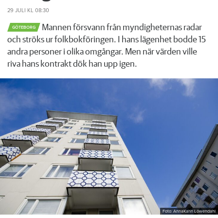
29 JULI
KL 08:30
Mannen försvann från myndigheternas radar
GÖTEBORG
och ströks ur folkbokföringen. I hans lägenhet bodde 15
andra personer i olika omgångar. Men när värden ville
riva hans kontrakt dök han upp igen.
Foto: AnnaKarin Löwendahl