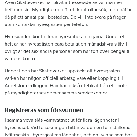
Även Skatteverket har blivit intresserade av var mannen
befinner sig. Myndigheten gör ett kontrollbesök, men träffar
då på ett annat par i bostaden. De vill inte svara på frågor
utan kontaktar hyresgästen per telefon.
Hyresvärden kontrollerar hyresinbetalningarna. Under ett
helt år har hyresgästen bara betalat en månadshyra själv. I
övrigt är det sex andra personer som har fört över pengar till
värdens konto.
Under tiden har Skatteverket upptäckt att hyresgästen
varken har någon officiell arbetsgivare eller koppling till
Arbetsförmedlingen. Han har också uteblivit från ett möte
på myndigheternas gemensamma servicekontor.
Registreras som försvunnen
I samma veva slås varmvattnet ut för flera lägenheter i
hyreshuset. Vid felsökningen hittar värden en felinstallerad
tvättmaskin i hyresgästens lägenhet, och en kvinna som bor