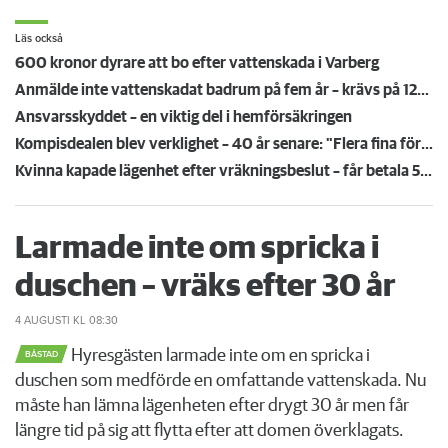
Läs också
600 kronor dyrare att bo efter vattenskada i Varberg
Anmälde inte vattenskadat badrum på fem år – krävs på 125 000 kronor
Ansvarsskyddet – en viktig del i hemförsäkringen
Kompisdealen blev verklighet – 40 år senare: "Flera fina fördelar med att dela bostad"
Kvinna kapade lägenhet efter vräkningsbeslut – får betala 50 000
Larmade inte om spricka i
duschen – vräks efter 30 år
4 AUGUSTI
KL 08:30
Hyresgästen larmade inte om en spricka i
BÅSTAD
duschen som medförde en omfattande vattenskada. Nu
måste han lämna lägenheten efter drygt 30 år men får
längre tid på sig att flytta efter att domen överklagats.