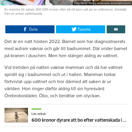
Foto: Getty/ Tommy Andersson/ Anna Rytterbrant
En mamma får betala 300 000 kronor efter att ett barn satt på en vattenkran. Arkivbild
från en annan vattenskada.
Dela
Tweeta
Det är en natt hösten 2022. Barnet som har diagnostiserats
med autism vaknar och går till badrummet. Där vrider barnet
på kranen i duschen. Men hen stänger aldrig av vattnet.
Vid tretiden på natten vaknar mamman och då har vattnet
spridit sig i badrummet och ut i hallen. Mamman torkar
förtvivlat upp vattnet och tror därmed att saken är ur
världen. Hon ringer därför aldrig till sin hyresvärd
Örebrobostäder, Öbo, och berättar om olyckan.
Läs också
600 kronor dyrare att bo efter vattenskada i Varberg