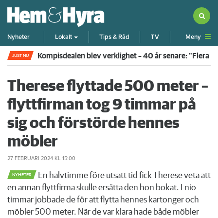
Meny
Nyheter
Lokalt
Tips & Råd
TV
Kompisdealen blev verklighet – 40 år senare: "Flera f
JUST NU
Therese flyttade 500 meter –
flyttfirman tog 9 timmar på
sig och förstörde hennes
möbler
27 FEBRUARI 2024
KL 15:00
En halvtimme före utsatt tid fick Therese veta att
NYHETER
en annan flyttfirma skulle ersätta den hon bokat. I nio
timmar jobbade de för att flytta hennes kartonger och
möbler 500 meter. När de var klara hade både möbler