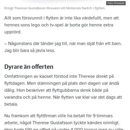
Foto: Pressbild
Enligt Therese Gustafsson försvann ett Nintendo Switch i flytten.
Allt som försvunnit i flytten är inte lika värdefullt, men att
hennes sons lego och tv-spel är borta gör henne extra
upprörd.
– Någonstans där tänder jag till, när man stjäl från ett barn.
Jag blir bara så jävla less.
Dyrare än offerten
Omfattningen av kaoset förstod inte Therese direkt på
flyttdagen. Men stämningen på plats den dagen var ändå
dålig. Hon beskriver att flyttgubbarna skrek både på
varandra och på henne. När flytten var klar var det dags att
betala.
Nu framkom att flyttfirman ville ha betalt för 9 timmars
arbete, något Therese Gustafsson tyckte kändes orimligt.
Hon hade fått en offert på under 4 000 kronor men nu ville