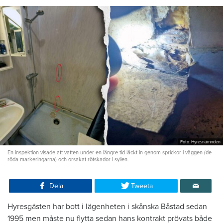
Foto: Hyresnämnden
En inspektion visade att vatten under en längre tid läckt in genom sprickor i väggen (de
röda markeringarna) och orsakat rötskador i syllen.
Dela
Tweeta
Hyresgästen har bott i lägenheten i skånska Båstad sedan
1995 men måste nu flytta sedan hans kontrakt prövats både