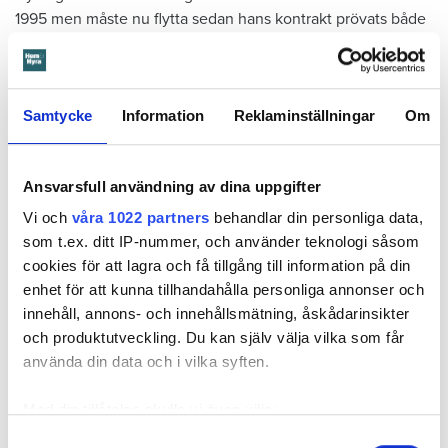
1995 men måste nu flytta sedan hans kontrakt prövats både
i hyresnämnden och i hovrätten.
Skada upptäcktes av hantverkare
Samtycke
Information
Reklaminställningar
Om
Det var när hyresvärdens hantverkare skulle byta ett
duschmunstycke under hösten förra året som en spricka i
plastmattan på väggen i duschen upptäcktes. Strax efter
Ansvarsfull användning av dina uppgifter
detta lät värden ett företag göra en besiktning av
Vi och
våra 1022 partners
behandlar din personliga data,
badrummet. Då upptäcktes att vatten läckt från den trasiga
som t.ex. ditt IP-nummer, och använder teknologi såsom
svetsskarven under en längre tid och orsakat omfattande
cookies för att lagra och få tillgång till information på din
vattenskador.
enhet för att kunna tillhandahålla personliga annonser och
innehåll, annons- och innehållsmätning, åskådarinsikter
Därför sade den privata hyresvärden upp hyreskontraktet
och produktutveckling. Du kan själv välja vilka som får
med hänvisning till att hyresgästen inte iakttagit sin så
använda din data och i vilka syften.
kallade vårdplikt (se faktaruta). Eftersom han inte gick med
på att flytta fick hyresnämnden i Malmö pröva
Med din tillåtelse skulle vi även vilja:
uppsägningen.
Samla in information om din geografiska plats
Samtyckesval