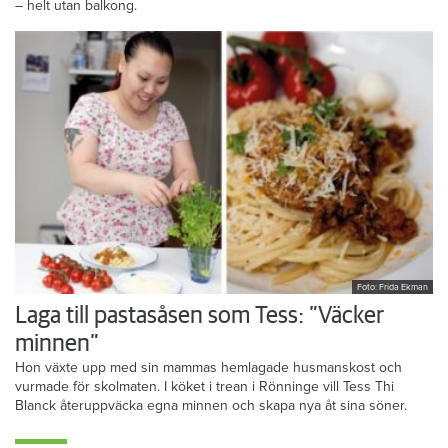
– helt utan balkong.
Foto: Frida Ekman
Laga till pastasåsen som Tess: ”Väcker
minnen”
Hon växte upp med sin mammas hemlagade husmanskost och
vurmade för skolmaten. I köket i trean i Rönninge vill Tess Thi
Blanck återuppväcka egna minnen och skapa nya åt sina söner.