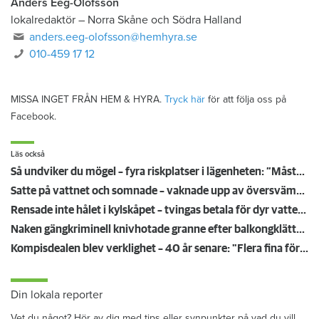
Anders Eeg-Olofsson
lokalredaktör
–
Norra Skåne och Södra Halland
anders.eeg-olofsson@hemhyra.se
010-459 17 12
MISSA INGET FRÅN HEM & HYRA.
Tryck här
för att följa oss på
Facebook.
Läs också
Så undviker du mögel – fyra riskplatser i lägenheten: ”Måste städa bort”
Satte på vattnet och somnade – vaknade upp av översvämning hos grannen
Rensade inte hålet i kylskåpet – tvingas betala för dyr vattenskada
Naken gängkriminell knivhotade granne efter balkongklättring
Kompisdealen blev verklighet – 40 år senare: "Flera fina fördelar med att dela bostad"
Din lokala reporter
Vet du något? Hör av dig med tips eller synpunkter på vad du vill