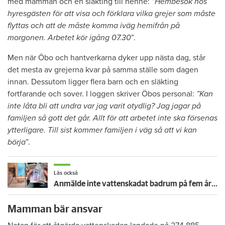
med mamman och en släkting till henne: ”
Hembesök hos
hyresgästen för att visa och förklara vilka grejer som måste
flyttas och att de måste komma iväg hemifrån på
morgonen. Arbetet kör igång 07.30
”.
Men när Öbo och hantverkarna dyker upp nästa dag, står
det mesta av grejerna kvar på samma ställe som dagen
innan. Dessutom ligger flera barn och en släkting
fortfarande och sover. I loggen skriver Öbos personal:
”Kan
inte låta bli att undra var jag varit otydlig? Jag jagar på
familjen så gott det går. Allt för att arbetet inte ska försenas
ytterligare. Till sist kommer familjen i väg så att vi kan
börja
”.
Läs också
Anmälde inte vattenskadat badrum på fem år – krävs på 125 000 kronor
Mamman bär ansvar