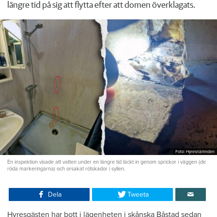
längre tid på sig att flytta efter att domen överklagats.
Foto: Hyresnämnden
En inspektion visade att vatten under en längre tid läckt in genom sprickor i väggen (de
röda markeringarna) och orsakat rötskador i syllen.
Dela
Tweeta
Hyresgästen har bott i lägenheten i skånska Båstad sedan