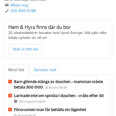
Mejla mig
010-459 13 88
Hem & Hyra finns där du bor
20 lokalredaktörer bevakar hela hyres-Sverige. Välj själv vilka
lokala nyheter du vill se!
Ställ in ditt län
Mest läst
Senaste nytt
Barn glömde stänga av duschen – mamman måste
betala 300 000
30 juli
kl 08:30
Larmade inte om spricka i duschen – vräks efter 30
år
4 augusti
kl 08:30
Försvunnen man får behålla sin lägenhet
29 juli
kl 08:30