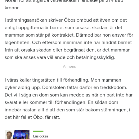
Notan för att åtgärda vattenskadan landade på 274 885
kronor.
I stämningsansökan skriver Öbos ombud att även om det
enligt uppgifterna är barnet som orsakat skadan, är det
mamman som står på kontraktet. Därmed bär hon ansvar för
lägenheten. Och eftersom mamman inte har hindrat barnet
från att orsaka skadan eller begränsat den, är det mamman
som ska anses vara vållande och betalningsskyldig.
I våras kallar tingsrätten till förhandling. Men mamman
dyker aldrig upp. Domstolen fattar därför en tredskodom.
Det vill säga en dom som kan meddelas när en part inte har
svarat eller kommer till förhandlingen. En sådan dom
innebär nästan alltid att den som står bakom stämningen, i
det här fallet Öbo, får rätt.
Läs också