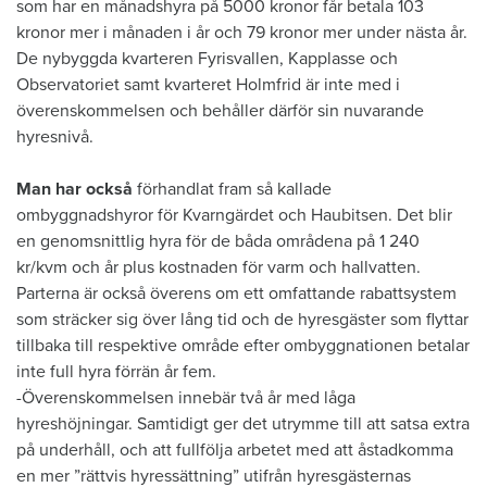
som har en månadshyra på 5000 kronor får betala 103
kronor mer i månaden i år och 79 kronor mer under nästa år.
De nybyggda kvarteren Fyrisvallen, Kapplasse och
Observatoriet samt kvarteret Holmfrid är inte med i
överenskommelsen och behåller därför sin nuvarande
hyresnivå.
Man har också
förhandlat fram så kallade
ombyggnadshyror för Kvarngärdet och Haubitsen. Det blir
en genomsnittlig hyra för de båda områdena på 1 240
kr/kvm och år plus kostnaden för varm och hallvatten.
Parterna är också överens om ett omfattande rabattsystem
som sträcker sig över lång tid och de hyresgäster som flyttar
tillbaka till respektive område efter ombyggnationen betalar
inte full hyra förrän år fem.
-Överenskommelsen innebär två år med låga
hyreshöjningar. Samtidigt ger det utrymme till att satsa extra
på underhåll, och att fullfölja arbetet med att åstadkomma
en mer ”rättvis hyressättning” utifrån hyresgästernas