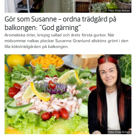
Foto: Frida Ekman
Gör som Susanne – ordna trädgård på
balkongen: ”God gärning”
Aromatiska örter, krispig sallad och årets första gurkor. När
midsommar nalkas plockar Susanne Granlund allsköns grönt i den
lilla köksträdgården på balkongen.
Foto: Frida Ekman