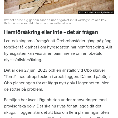
Foto: Arkivbild: Anna Rytterbrant
Foto: Arkivbild: Anna Rytterbrant
Vattnet spred sig genom sanden under golvet in till vardagsrum och kök.
Biden är en arkivbild från en annan vattenskada.
Hemförsäkring eller inte – det är frågan
I anteckningarna framgår att Örebrobostäder gång på gång
försöker få klarhet i om hyresgästen har hemförsäkring. Allt
hyresgästen kan visa är en påminnelse om en obetald
olycksfallsförsäkring.
Det är den 27 juni 2023 och en anställd vid Öbo skriver
”Torrt!” med utropstecken i arbetsloggen. Därmed påbörjar
Öbo planeringen för att lägga nytt golv i lägenheten. Men
de stöter på problem.
Familjen bor kvar i lägenheten under renoveringen med
provisoriska golv. Det ska nu rivas för att lägga dit det
riktiga. I loggen står det att läsa om flera planeringsmöten