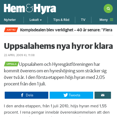
Meny
Nyheter
Lokalt
Tips & Råd
TV
Kompisdealen blev verklighet – 40 år senare: "Flera f
JUST NU
Uppsalahems nya hyror klara
22 APRIL 2009
KL 11:08
​Uppsalahem och Hyresgästföreningen har
UPPSALA
kommit överens om en hyreshöjning som sträcker sig
över två år. I den första etappen höjs hyran med 2,05
procent från den 1 juli.
Dela
Tweeta
​I den andra etappen, från 1 juli 2010, höjs hyran med 1,55
procent. I rena pengar innebär överenskommelsen att den