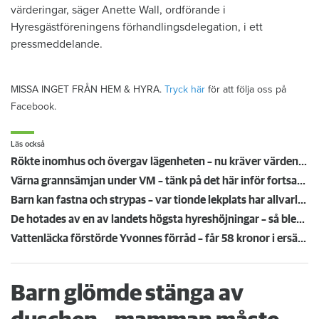
värderingar, säger Anette Wall, ordförande i
Hyresgästföreningens förhandlingsdelegation, i ett
pressmeddelande.
MISSA INGET FRÅN HEM & HYRA.
Tryck här
för att följa oss på
Facebook.
Läs också
Rökte inomhus och övergav lägenheten – nu kräver värden honom på 100 000 kronor
Värna grannsämjan under VM – tänk på det här inför fortsatta nattmatcher
Barn kan fastna och strypas – var tionde lekplats har allvarliga brister
De hotades av en av landets högsta hyreshöjningar – så blev det
Vattenläcka förstörde Yvonnes förråd – får 58 kronor i ersättning: "Provocerande lite!"
Barn glömde stänga av