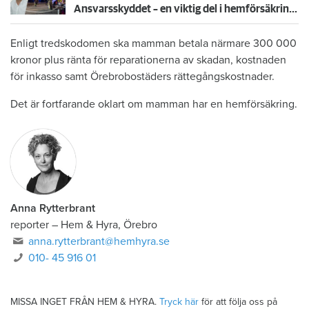
Ansvarsskyddet – en viktig del i hemförsäkringen
Enligt tredskodomen ska mamman betala närmare 300 000
kronor plus ränta för reparationerna av skadan, kostnaden
för inkasso samt Örebrobostäders rättegångskostnader.
Det är fortfarande oklart om mamman har en hemförsäkring.
Anna Rytterbrant
reporter
–
Hem & Hyra, Örebro
anna.rytterbrant@hemhyra.se
010- 45 916 01
MISSA INGET FRÅN HEM & HYRA.
Tryck här
för att följa oss på