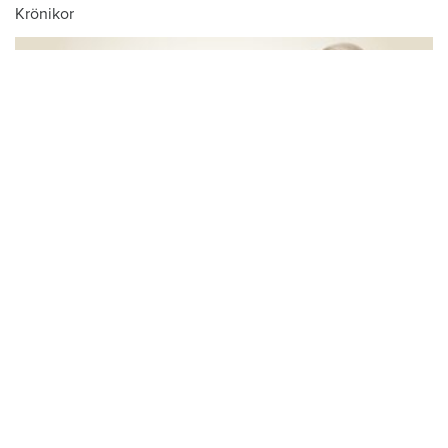
Krönikor
Du läser:
Uppsalahems nya hyror klara
Hem & Hyras chefredaktör: Skiljemännen
tjänar stora pengar – och du betalar för
kalaset