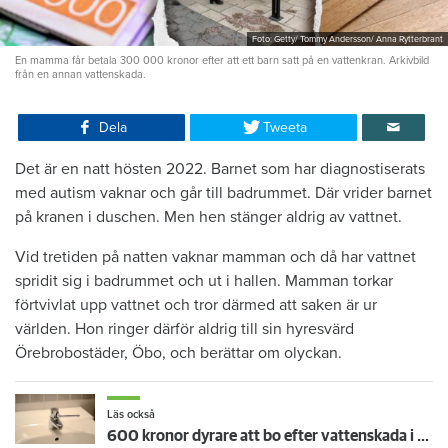
Foto: Getty/ Tommy Andersson/ Anna Rytterbrant
En mamma får betala 300 000 kronor efter att ett barn satt på en vattenkran. Arkivbild
från en annan vattenskada.
Dela
Tweeta
Det är en natt hösten 2022. Barnet som har diagnostiserats
med autism vaknar och går till badrummet. Där vrider barnet
på kranen i duschen. Men hen stänger aldrig av vattnet.
Vid tretiden på natten vaknar mamman och då har vattnet
spridit sig i badrummet och ut i hallen. Mamman torkar
förtvivlat upp vattnet och tror därmed att saken är ur
världen. Hon ringer därför aldrig till sin hyresvärd
Örebrobostäder, Öbo, och berättar om olyckan.
Läs också
600 kronor dyrare att bo efter vattenskada i Varberg