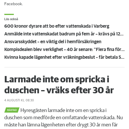
Facebook.
Läs också
600 kronor dyrare att bo efter vattenskada i Varberg
Anmälde inte vattenskadat badrum på fem år – krävs på 125 000 kronor
Ansvarsskyddet – en viktig del i hemförsäkringen
Kompisdealen blev verklighet – 40 år senare: "Flera fina fördelar med att dela bostad"
Kvinna kapade lägenhet efter vräkningsbeslut – får betala 50 000
Larmade inte om spricka i
duschen – vräks efter 30 år
4 AUGUSTI
KL 08:30
Hyresgästen larmade inte om en spricka i
BÅSTAD
duschen som medförde en omfattande vattenskada. Nu
måste han lämna lägenheten efter drygt 30 år men får