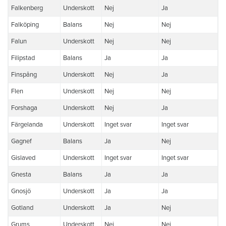
Falkenberg
Underskott
Nej
Ja
Falköping
Balans
Nej
Nej
Falun
Underskott
Nej
Nej
Filipstad
Balans
Ja
Ja
Finspång
Underskott
Nej
Ja
Flen
Underskott
Nej
Nej
Forshaga
Underskott
Nej
Ja
Färgelanda
Underskott
Inget svar
Inget svar
Gagnef
Balans
Ja
Nej
Gislaved
Underskott
Inget svar
Inget svar
Gnesta
Balans
Ja
Ja
Gnosjö
Underskott
Ja
Ja
Gotland
Underskott
Ja
Nej
Grums
Underskott
Nej
Nej