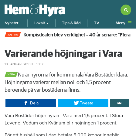
Meny
Nyheter
Lokalt
Tips & Råd
TV
Kompisdealen blev verklighet – 40 år senare: "Flera f
JUST NU
Varierande höjningar i Vara
19 JANUARI 2010
KL 10:36
​Nu är hyrorna för kommunala Vara Bostäder klara.
VARA
Höjningarna varierar mellan noll och 1,5 procent
beroende på var bostäderna finns.
Dela
Tweeta
Vara Bostäder höjer hyran i Vara med 1,5 procent. I Stora
Levene, Vedum och Kvänum blir höjningen 1 procent.
För ett hushåll som i dag betalar 5 000 kronor innebär