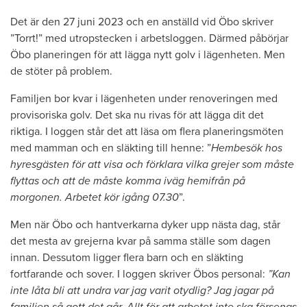
Det är den 27 juni 2023 och en anställd vid Öbo skriver
”Torrt!” med utropstecken i arbetsloggen. Därmed påbörjar
Öbo planeringen för att lägga nytt golv i lägenheten. Men
de stöter på problem.
Familjen bor kvar i lägenheten under renoveringen med
provisoriska golv. Det ska nu rivas för att lägga dit det
riktiga. I loggen står det att läsa om flera planeringsmöten
med mamman och en släkting till henne: ”
Hembesök hos
hyresgästen för att visa och förklara vilka grejer som måste
flyttas och att de måste komma iväg hemifrån på
morgonen. Arbetet kör igång 07.30
”.
Men när Öbo och hantverkarna dyker upp nästa dag, står
det mesta av grejerna kvar på samma ställe som dagen
innan. Dessutom ligger flera barn och en släkting
fortfarande och sover. I loggen skriver Öbos personal:
”Kan
inte låta bli att undra var jag varit otydlig? Jag jagar på
familjen så gott det går. Allt för att arbetet inte ska försenas