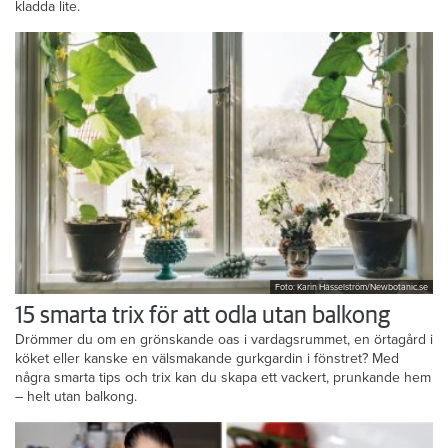
kladda lite.
Foto: Karin Hasselström/Newbotanic.se
15 smarta trix för att odla utan balkong
Drömmer du om en grönskande oas i vardagsrummet, en örtagård i
köket eller kanske en välsmakande gurkgardin i fönstret? Med
några smarta tips och trix kan du skapa ett vackert, prunkande hem
– helt utan balkong.