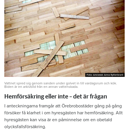
Foto: Arkivbild: Anna Rytterbrant
Foto: Arkivbild: Anna Rytterbrant
Vattnet spred sig genom sanden under golvet in till vardagsrum och kök.
Biden är en arkivbild från en annan vattenskada.
Hemförsäkring eller inte – det är frågan
I anteckningarna framgår att Örebrobostäder gång på gång
försöker få klarhet i om hyresgästen har hemförsäkring. Allt
hyresgästen kan visa är en påminnelse om en obetald
olycksfallsförsäkring.