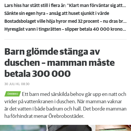
Lars hiss har stått still i flera år: "Klart man förväntar sig att en hiss ska fungera om det finns en"
Sänkte sin egen hyra – ansåg att huset sjunkit i värde
Bostadsbolaget ville höja hyror med 32 procent – nu dras bruksvärderingen tillbaka
Hyresgäst vann i tingsrätten – slipper betala 40 000 kronor för obeboelig lägenhet
Barn glömde stänga av
duschen – mamman måste
betala 300 000
30 JULI
KL 08:30
Ett barn med särskilda behov går upp en natt och
ÖREBRO
vrider på vattenkranen i duschen. När mamman vaknar
är det vatten i både badrum och hall. Det borde mamman
ha förhindrat menar Örebrobostäder.