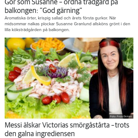
Gör som Susanne – ordna trädgård på
balkongen: ”God gärning”
Aromatiska örter, krispig sallad och årets första gurkor. När
midsommar nalkas plockar Susanne Granlund allsköns grönt i den
lilla köksträdgården på balkongen.
Foto: Frida Ekman
Messi älskar Victorias smörgåstårta – trots
den galna ingrediensen