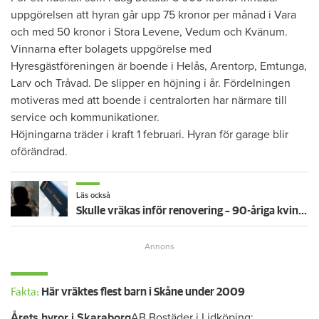
uppgörelsen att hyran går upp 75 kronor per månad i Vara
och med 50 kronor i Stora Levene, Vedum och Kvänum.
Vinnarna efter bolagets uppgörelse med
Hyresgästföreningen är boende i Helås, Arentorp, Emtunga,
Larv och Tråvad. De slipper en höjning i år. Fördelningen
motiveras med att boende i centralorten har närmare till
service och kommunikationer.
Höjningarna träder i kraft 1 februari. Hyran för garage blir
oförändrad.
Läs också
Skulle vräkas inför renovering – 90-åriga kvinnan får bo kvar: ”Ovissheten har varit grym”
Fakta:
Här vräktes flest barn i Skåne under 2009
Årets hyror i Skaraborg
AB Bostäder i Lidköping: