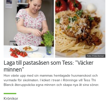
Foto: Frida Ekman
Laga till pastasåsen som Tess: ”Väcker
minnen”
Hon växte upp med sin mammas hemlagade husmanskost och
vurmade för skolmaten. I köket i trean i Rönninge vill Tess Thi
Blanck återuppväcka egna minnen och skapa nya åt sina söner.
Krönikor