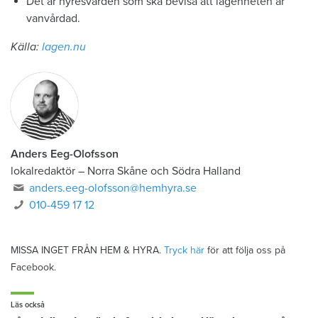
Det är hyresvärden som ska bevisa att lägenheten är
vanvårdad.
Källa:
lagen.nu
Anders Eeg-Olofsson
lokalredaktör
–
Norra Skåne och Södra Halland
anders.eeg-olofsson@hemhyra.se
010-459 17 12
MISSA INGET FRÅN HEM & HYRA.
Tryck här
för att följa oss på
Facebook.
Läs också