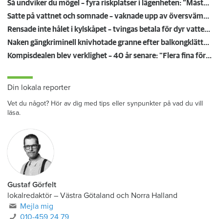
Så undviker du mögel – fyra riskplatser i lägenheten: ”Måste städa bort”
Satte på vattnet och somnade – vaknade upp av översvämning hos grannen
Rensade inte hålet i kylskåpet – tvingas betala för dyr vattenskada
Naken gängkriminell knivhotade granne efter balkongklättring
Kompisdealen blev verklighet – 40 år senare: "Flera fina fördelar med att dela bostad"
Din lokala reporter
Vet du något? Hör av dig med tips eller synpunkter på vad du vill
läsa.
Gustaf Görfelt
lokalredaktör
–
Västra Götaland och Norra Halland
Mejla mig
010-459 24 79