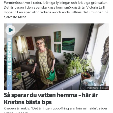
Formbrödsskivor i rader, krämiga fyllningar och krispiga grönsaker.
Det är basen i den svenska klassikern smörgåstårta. Victoria Lalli
lägger till en specialingrediens – och ändå vattnas det i munnen på
självaste Messi.
Foto: Tomas Ohlsson
Så sparar du vatten hemma – här är
Kristins bästa tips
Knepen är enkla: ”Det är ingen uppoffring alls från min sida”, säger