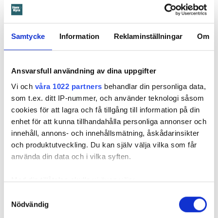
svetsskarven under en längre tid och orsakat omfattande
vattenskador.
Samtycke
Information
Reklaminställningar
Om
Därför sade den privata hyresvärden upp hyreskontraktet
med hänvisning till att hyresgästen inte iakttagit sin så
kallade vårdplikt (se faktaruta). Eftersom han inte gick med
Ansvarsfull användning av dina uppgifter
på att flytta fick hyresnämnden i Malmö pröva
uppsägningen.
Vi och
våra 1022 partners
behandlar din personliga data,
som t.ex. ditt IP-nummer, och använder teknologi såsom
cookies för att lagra och få tillgång till information på din
enhet för att kunna tillhandahålla personliga annonser och
innehåll, annons- och innehållsmätning, åskådarinsikter
och produktutveckling. Du kan själv välja vilka som får
använda din data och i vilka syften.
Med din tillåtelse skulle vi även vilja:
Samla in information om din geografiska plats
Samtyckesval
Nödvändig
som kan ha en noggrannhet på upp till flera meter
Identifiera din enhet genom att aktivt skanna den