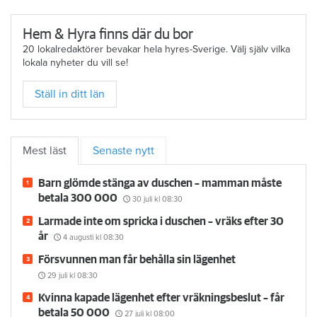
Hem & Hyra finns där du bor
20 lokalredaktörer bevakar hela hyres-Sverige. Välj själv vilka
lokala nyheter du vill se!
Ställ in ditt län
Mest läst
Senaste nytt
Barn glömde stänga av duschen – mamman måste
betala 300 000
30 juli
kl 08:30
Larmade inte om spricka i duschen – vräks efter 30
år
4 augusti
kl 08:30
Försvunnen man får behålla sin lägenhet
29 juli
kl 08:30
Kvinna kapade lägenhet efter vräkningsbeslut – får
betala 50 000
27 juli
kl 08:00