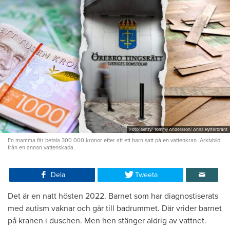
Foto: Getty/ Tommy Andersson/ Anna Rytterbrant
En mamma får betala 300 000 kronor efter att ett barn satt på en vattenkran. Arkivbild
från en annan vattenskada.
Dela
Tweeta
Det är en natt hösten 2022. Barnet som har diagnostiserats
med autism vaknar och går till badrummet. Där vrider barnet
på kranen i duschen. Men hen stänger aldrig av vattnet.