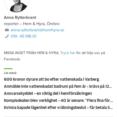
Anna Rytterbrant
reporter
–
Hem & Hyra, Örebro
anna.rytterbrant@hemhyra.se
010- 45 916 01
MISSA INGET FRÅN HEM & HYRA.
Tryck här
för att följa oss på
Facebook.
Läs också
600 kronor dyrare att bo efter vattenskada i Varberg
Anmälde inte vattenskadat badrum på fem år – krävs på 125 000 kronor
Ansvarsskyddet – en viktig del i hemförsäkringen
Kompisdealen blev verklighet – 40 år senare: "Flera fina fördelar med att dela bostad"
Kvinna kapade lägenhet efter vräkningsbeslut – får betala 50 000