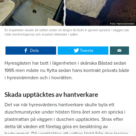
Foto: Hyresnämnden
En inspektion visade att vatten under en längre tid läckt in genom sprickor i väggen (de
röda markeringarna) och orsakat rötskador i syllen.
Dela
Tweeta
Hyresgästen har bott i lägenheten i skånska Båstad sedan
1995 men måste nu flytta sedan hans kontrakt prövats både
i hyresnämnden och i hovrätten.
Skada upptäcktes av hantverkare
Det var när hyresvärdens hantverkare skulle byta ett
duschmunstycke under hösten förra året som en spricka i
plastmattan på väggen i duschen upptäcktes. Strax efter
detta lät värden ett företag göra en besiktning av
badrummet. Då upptäcktes att vatten läckt från den trasiga