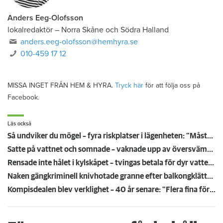
Anders Eeg-Olofsson
lokalredaktör
–
Norra Skåne och Södra Halland
anders.eeg-olofsson@hemhyra.se
010-459 17 12
MISSA INGET FRÅN HEM & HYRA.
Tryck här
för att följa oss på
Facebook.
Läs också
Så undviker du mögel – fyra riskplatser i lägenheten: ”Måste städa bort”
Satte på vattnet och somnade – vaknade upp av översvämning hos grannen
Rensade inte hålet i kylskåpet – tvingas betala för dyr vattenskada
Naken gängkriminell knivhotade granne efter balkongklättring
Kompisdealen blev verklighet – 40 år senare: "Flera fina fördelar med att dela bostad"