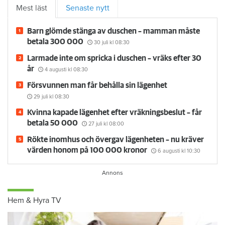
Mest läst
Senaste nytt
Barn glömde stänga av duschen – mamman måste
betala 300 000
30 juli
kl 08:30
Larmade inte om spricka i duschen – vräks efter 30
år
4 augusti
kl 08:30
Försvunnen man får behålla sin lägenhet
29 juli
kl 08:30
Kvinna kapade lägenhet efter vräkningsbeslut – får
betala 50 000
27 juli
kl 08:00
Rökte inomhus och övergav lägenheten – nu kräver
värden honom på 100 000 kronor
6 augusti
kl 10:30
Hem & Hyra TV