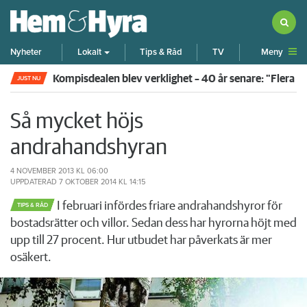
Meny
Nyheter
Lokalt
Tips & Råd
TV
Kompisdealen blev verklighet – 40 år senare: "Flera f
JUST NU
Så mycket höjs
andrahandshyran
4 NOVEMBER 2013
KL 06:00
UPPDATERAD
7 OKTOBER 2014
KL 14:15
I februari infördes friare andrahandshyror för
TIPS & RÅD
bostadsrätter och villor. Sedan dess har hyrorna höjt med
upp till 27 procent. Hur utbudet har påverkats är mer
osäkert.