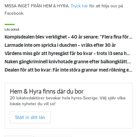
MISSA INGET FRÅN HEM & HYRA.
Tryck här
för att följa oss på
Facebook.
Läs också
Kompisdealen blev verklighet – 40 år senare: "Flera fina fördelar med att dela bostad"
Larmade inte om spricka i duschen – vräks efter 30 år
Värdens miss gör att hyresgäst får bo kvar – trots 13 sena hyror
Naken gängkriminell knivhotade granne efter balkongklättring
Dealen för att bo kvar: Får inte störa grannar med rökning eller utsätta dem för brandfara
Hem & Hyra finns där du bor
20 lokalredaktörer bevakar hela hyres-Sverige. Välj själv vilka
lokala nyheter du vill se!
Ställ in ditt län