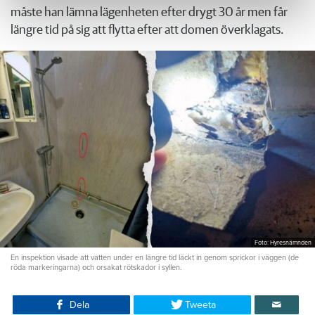
måste han lämna lägenheten efter drygt 30 år men får
längre tid på sig att flytta efter att domen överklagats.
Foto: Hyresnämnden
En inspektion visade att vatten under en längre tid läckt in genom sprickor i väggen (de
röda markeringarna) och orsakat rötskador i syllen.
Dela
Tweeta