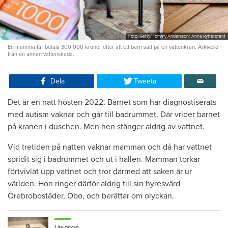
Foto: Getty/ Tommy Andersson/ Anna Rytterbrant
En mamma får betala 300 000 kronor efter att ett barn satt på en vattenkran. Arkivbild
från en annan vattenskada.
Dela
Tweeta
Det är en natt hösten 2022. Barnet som har diagnostiserats
med autism vaknar och går till badrummet. Där vrider barnet
på kranen i duschen. Men hen stänger aldrig av vattnet.
Vid tretiden på natten vaknar mamman och då har vattnet
spridit sig i badrummet och ut i hallen. Mamman torkar
förtvivlat upp vattnet och tror därmed att saken är ur
världen. Hon ringer därför aldrig till sin hyresvärd
Örebrobostäder, Öbo, och berättar om olyckan.
Läs också