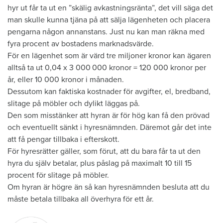
hyr ut får ta ut en ”skälig avkastningsränta”, det vill säga det
man skulle kunna tjäna på att sälja lägenheten och placera
pengarna någon annanstans. Just nu kan man räkna med
fyra procent av bostadens marknadsvärde.
För en lägenhet som är värd tre miljoner kronor kan ägaren
alltså ta ut 0,04 x 3 000 000 kronor = 120 000 kronor per
år, eller 10 000 kronor i månaden.
Dessutom kan faktiska kostnader för avgifter, el, bredband,
slitage på möbler och dylikt läggas på.
Den som misstänker att hyran är för hög kan få den prövad
och eventuellt sänkt i hyresnämnden. Däremot går det inte
att få pengar tillbaka i efterskott.
För hyresrätter gäller, som förut, att du bara får ta ut den
hyra du själv betalar, plus påslag på maximalt 10 till 15
procent för slitage på möbler.
Om hyran är högre än så kan hyresnämnden besluta att du
måste betala tillbaka all överhyra för ett år.