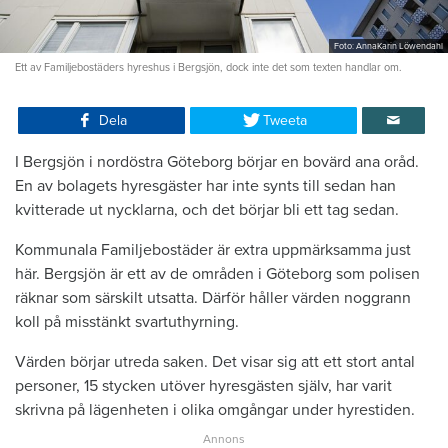
Foto: AnnaKarin Löwendahl
Ett av Familjebostäders hyreshus i Bergsjön, dock inte det som texten handlar om.
Dela
Tweeta
I Bergsjön i nordöstra Göteborg börjar en bovärd ana oråd.
En av bolagets hyresgäster har inte synts till sedan han
kvitterade ut nycklarna, och det börjar bli ett tag sedan.
Kommunala Familjebostäder är extra uppmärksamma just
här. Bergsjön är ett av de områden i Göteborg som polisen
räknar som särskilt utsatta. Därför håller värden noggrann
koll på misstänkt svartuthyrning.
Värden börjar utreda saken. Det visar sig att ett stort antal
personer, 15 stycken utöver hyresgästen själv, har varit
skrivna på lägenheten i olika omgångar under hyrestiden.