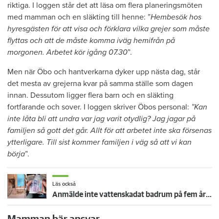
riktiga. I loggen står det att läsa om flera planeringsmöten
med mamman och en släkting till henne: ”
Hembesök hos
hyresgästen för att visa och förklara vilka grejer som måste
flyttas och att de måste komma iväg hemifrån på
morgonen. Arbetet kör igång 07.30
”.
Men när Öbo och hantverkarna dyker upp nästa dag, står
det mesta av grejerna kvar på samma ställe som dagen
innan. Dessutom ligger flera barn och en släkting
fortfarande och sover. I loggen skriver Öbos personal:
”Kan
inte låta bli att undra var jag varit otydlig? Jag jagar på
familjen så gott det går. Allt för att arbetet inte ska försenas
ytterligare. Till sist kommer familjen i väg så att vi kan
börja
”.
Läs också
Anmälde inte vattenskadat badrum på fem år – krävs på 125 000 kronor