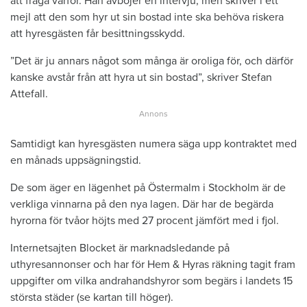
att fråga varför. Han avböjer en intervju, men skriver i ett
mejl att den som hyr ut sin bostad inte ska behöva riskera
att hyresgästen får besittningsskydd.
”Det är ju annars något som många är oroliga för, och därför
kanske avstår från att hyra ut sin bostad”, skriver Stefan
Attefall.
Samtidigt kan hyresgästen numera säga upp kontraktet med
en månads uppsägningstid.
De som äger en lägenhet på Östermalm i Stockholm är de
verkliga vinnarna på den nya lagen. Där har de begärda
hyrorna för tvåor höjts med 27 procent jämfört med i fjol.
Internetsajten Blocket är marknadsledande på
uthyresannonser och har för Hem & Hyras räkning tagit fram
uppgifter om vilka andrahandshyror som begärs i landets 15
största städer (se kartan till höger).