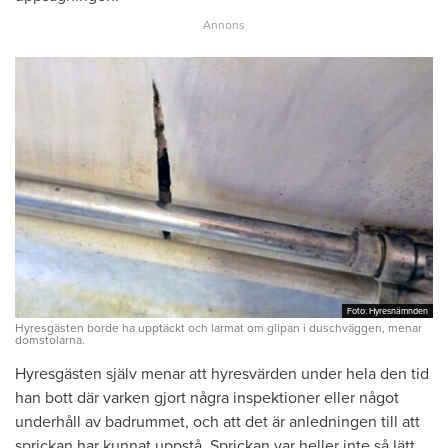
Foto: Hyresnämnden
Foto: Hyresnämnden
Hyresgästen borde ha upptäckt och larmat om glipan i duschväggen, menar
domstolarna.
Hyresgästen själv menar att hyresvärden under hela den tid
han bott där varken gjort några inspektioner eller något
underhåll av badrummet, och att det är anledningen till att
sprickan har kunnat uppstå. Sprickan var heller inte så lätt