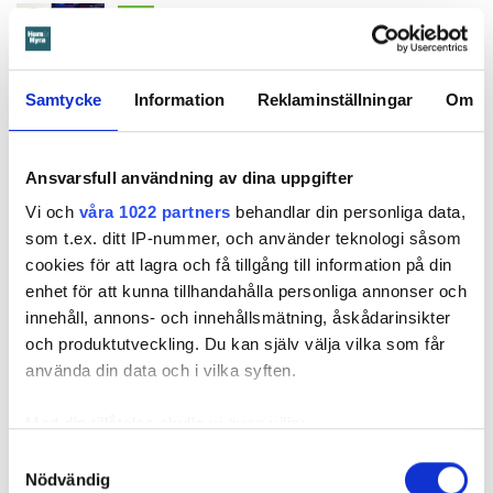
Läs också
Ansvarsskyddet – en viktig del i hemförsäkringen
Samtycke
Information
Reklaminställningar
Om
Enligt tredskodomen ska mamman betala närmare 300 000
kronor plus ränta för reparationerna av skadan, kostnaden
för inkasso samt Örebrobostäders rättegångskostnader.
Ansvarsfull användning av dina uppgifter
Det är fortfarande oklart om mamman har en hemförsäkring.
Vi och
våra 1022 partners
behandlar din personliga data,
som t.ex. ditt IP-nummer, och använder teknologi såsom
cookies för att lagra och få tillgång till information på din
enhet för att kunna tillhandahålla personliga annonser och
innehåll, annons- och innehållsmätning, åskådarinsikter
och produktutveckling. Du kan själv välja vilka som får
Anna Rytterbrant
använda din data och i vilka syften.
reporter
–
Hem & Hyra, Örebro
anna.rytterbrant@hemhyra.se
Med din tillåtelse skulle vi även vilja:
010- 45 916 01
Samla in information om din geografiska plats
Samtyckesval
Nödvändig
som kan ha en noggrannhet på upp till flera meter