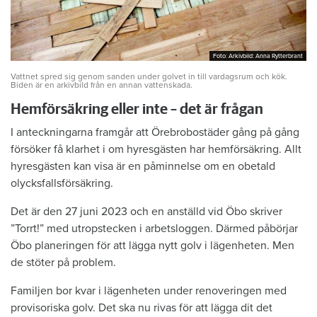
Foto: Arkivbild: Anna Rytterbrant
Foto: Arkivbild: Anna Rytterbrant
Vattnet spred sig genom sanden under golvet in till vardagsrum och kök.
Biden är en arkivbild från en annan vattenskada.
Hemförsäkring eller inte – det är frågan
I anteckningarna framgår att Örebrobostäder gång på gång
försöker få klarhet i om hyresgästen har hemförsäkring. Allt
hyresgästen kan visa är en påminnelse om en obetald
olycksfallsförsäkring.
Det är den 27 juni 2023 och en anställd vid Öbo skriver
”Torrt!” med utropstecken i arbetsloggen. Därmed påbörjar
Öbo planeringen för att lägga nytt golv i lägenheten. Men
de stöter på problem.
Familjen bor kvar i lägenheten under renoveringen med
provisoriska golv. Det ska nu rivas för att lägga dit det