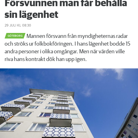
Försvunnen man får behålla
sin lägenhet
29 JULI
KL 08:30
Mannen försvann från myndigheternas radar
GÖTEBORG
och ströks ur folkbokföringen. I hans lägenhet bodde 15
andra personer i olika omgångar. Men när värden ville
riva hans kontrakt dök han upp igen.