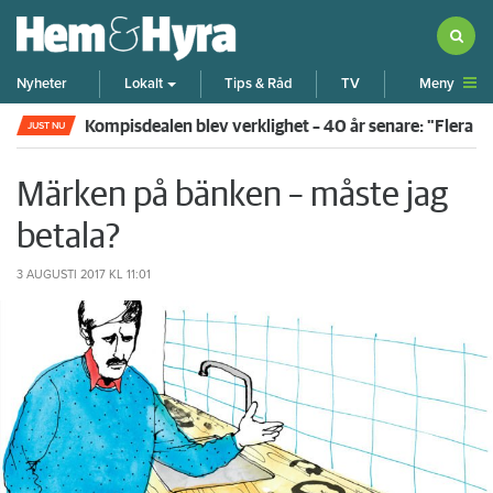
Meny
Nyheter
Lokalt
Tips & Råd
TV
Kompisdealen blev verklighet – 40 år senare: "Flera f
JUST NU
Märken på bänken – måste jag
betala?
3 AUGUSTI 2017
KL 11:01