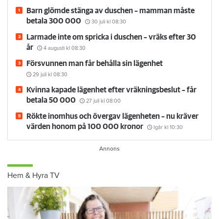
Barn glömde stänga av duschen – mamman måste
betala 300 000
30 juli
kl 08:30
Larmade inte om spricka i duschen – vräks efter 30
år
4 augusti
kl 08:30
Försvunnen man får behålla sin lägenhet
29 juli
kl 08:30
Kvinna kapade lägenhet efter vräkningsbeslut – får
betala 50 000
27 juli
kl 08:00
Rökte inomhus och övergav lägenheten – nu kräver
värden honom på 100 000 kronor
Igår kl 10:30
Hem & Hyra TV