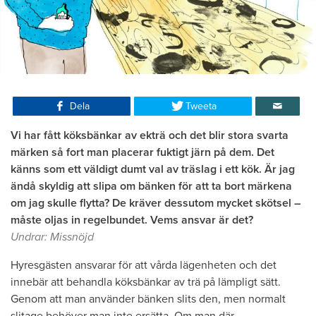
Dela
Tweeta
Vi har fått köksbänkar av ekträ och det blir stora svarta
märken så fort man placerar fuktigt järn på dem. Det
känns som ett väldigt dumt val av träslag i ett kök. Är jag
ändå skyldig att slipa om bänken för att ta bort märkena
om jag skulle flytta? De kräver dessutom mycket skötsel –
måste oljas in regelbundet. Vems ansvar är det?
Undrar: Missnöjd
Hyresgästen ansvarar för att vårda lägenheten och det
innebär att behandla köksbänkar av trä på lämpligt sätt.
Genom att man använder bänken slits den, men normalt
slitage behöver man inte ersätta. Om man där-