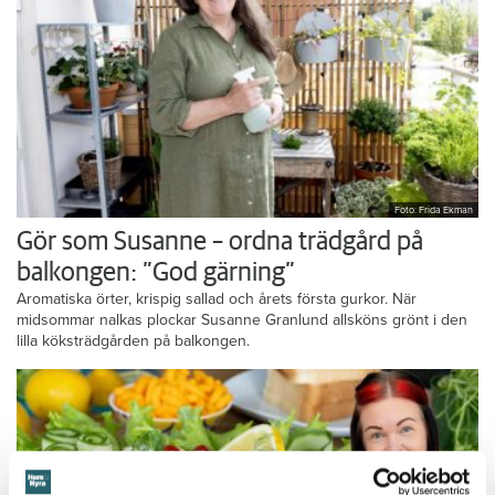
Foto: Frida Ekman
Gör som Susanne – ordna trädgård på
balkongen: ”God gärning”
Aromatiska örter, krispig sallad och årets första gurkor. När
midsommar nalkas plockar Susanne Granlund allsköns grönt i den
lilla köksträdgården på balkongen.