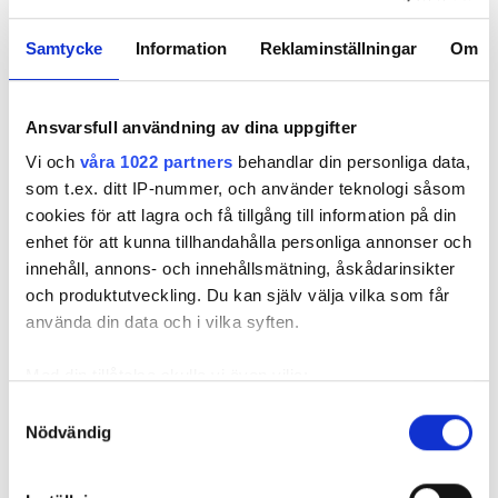
Samtycke
Information
Reklaminställningar
Om
Ansvarsfull användning av dina uppgifter
Foto: Frida Ekman
Vi och
våra 1022 partners
behandlar din personliga data,
Messi älskar Victorias smörgåstårta – trots
som t.ex. ditt IP-nummer, och använder teknologi såsom
cookies för att lagra och få tillgång till information på din
den galna ingrediensen
enhet för att kunna tillhandahålla personliga annonser och
Formbrödsskivor i rader, krämiga fyllningar och krispiga grönsaker.
Det är basen i den svenska klassikern smörgåstårta. Victoria Lalli
innehåll, annons- och innehållsmätning, åskådarinsikter
lägger till en specialingrediens – och ändå vattnas det i munnen på
och produktutveckling. Du kan själv välja vilka som får
självaste Messi.
använda din data och i vilka syften.
Med din tillåtelse skulle vi även vilja:
Samla in information om din geografiska plats
Samtyckesval
Nödvändig
som kan ha en noggrannhet på upp till flera meter
Identifiera din enhet genom att aktivt skanna den
för specifika kännetecken (fingeravtryck)