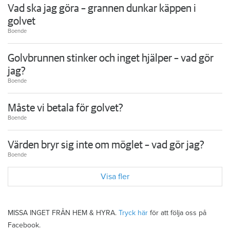
Vad ska jag göra – grannen dunkar käppen i
golvet
Boende
Golvbrunnen stinker och inget hjälper – vad gör
jag?
Boende
Måste vi betala för golvet?
Boende
Värden bryr sig inte om möglet – vad gör jag?
Boende
Visa fler
MISSA INGET FRÅN HEM & HYRA.
Tryck här
för att följa oss på
Facebook.