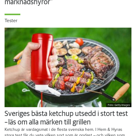
marknadshyror”
Tester
Foto: Getty Images
Sveriges bästa ketchup utsedd i stort test
– läs om alla märken till grillen
Ketchup är vardagsmat i de flesta svenska hem. I Hem & Hyras
stora test får du veta vilken sort som är godast – och vilken som