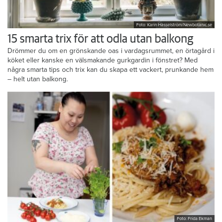
Foto: Karin Hasselström/Newbotanic.se
15 smarta trix för att odla utan balkong
Drömmer du om en grönskande oas i vardagsrummet, en örtagård i
köket eller kanske en välsmakande gurkgardin i fönstret? Med
några smarta tips och trix kan du skapa ett vackert, prunkande hem
– helt utan balkong.
Foto: Frida Ekman