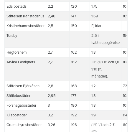
Eda bostads
2,2
120
1,75
105
Stiftelsen Karlstadshus
2,46
147
1,69
101
Kristinehamnsbostäder
2,5
150
Ej klart
Torsby
–
–
2,5 i
150
tvåårsuppgörelse
Hagforshem
2,7
162
1,8
108
Arvika Fastighets
2,7
162
3,6 (1,8 1/1 och 1,8
108 +
1/10 (15
månader).
Stiftelsen Björkåsen
2,8
168
1,2
72
Säfflebostäder
2,95
177
1,8
108
Forshagabostäder
3
180
1,8
108
Kilsbostäder
3,2
192
1,9
114
Grums hyresbostäder
3,26
196
(1 % 1/1 och 2 %
60 +1