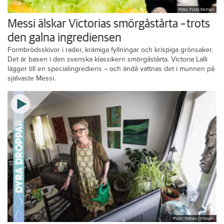
Foto: Frida Ekman
Messi älskar Victorias smörgåstårta – trots
den galna ingrediensen
Formbrödsskivor i rader, krämiga fyllningar och krispiga grönsaker.
Det är basen i den svenska klassikern smörgåstårta. Victoria Lalli
lägger till en specialingrediens – och ändå vattnas det i munnen på
självaste Messi.
Foto: Tomas Ohlsson