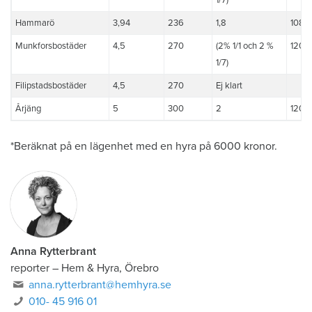
1/7)
Hammarö
3,94
236
1,8
108
Munkforsbostäder
4,5
270
(2% 1/1 och 2 %
120+
1/7)
Filipstadsbostäder
4,5
270
Ej klart
Årjäng
5
300
2
120
*Beräknat på en lägenhet med en hyra på 6000 kronor.
Anna Rytterbrant
reporter
–
Hem & Hyra, Örebro
anna.rytterbrant@hemhyra.se
010- 45 916 01