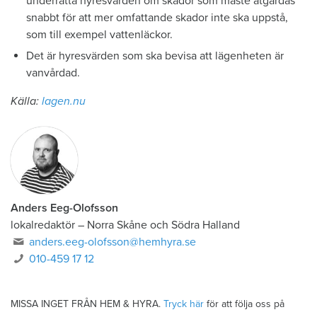
underrätta hyresvärden om skador som måste åtgärdas
snabbt för att mer omfattande skador inte ska uppstå,
som till exempel vattenläckor.
Det är hyresvärden som ska bevisa att lägenheten är
vanvårdad.
Källa:
lagen.nu
Anders Eeg-Olofsson
lokalredaktör
–
Norra Skåne och Södra Halland
anders.eeg-olofsson@hemhyra.se
010-459 17 12
MISSA INGET FRÅN HEM & HYRA.
Tryck här
för att följa oss på