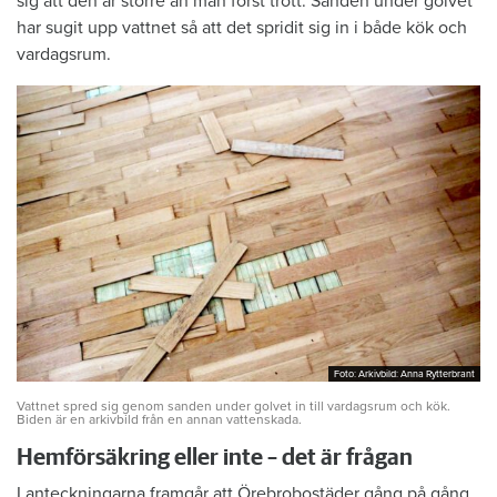
sig att den är större än man först trott. Sanden under golvet
har sugit upp vattnet så att det spridit sig in i både kök och
vardagsrum.
Foto: Arkivbild: Anna Rytterbrant
Foto: Arkivbild: Anna Rytterbrant
Vattnet spred sig genom sanden under golvet in till vardagsrum och kök.
Biden är en arkivbild från en annan vattenskada.
Hemförsäkring eller inte – det är frågan
I anteckningarna framgår att Örebrobostäder gång på gång