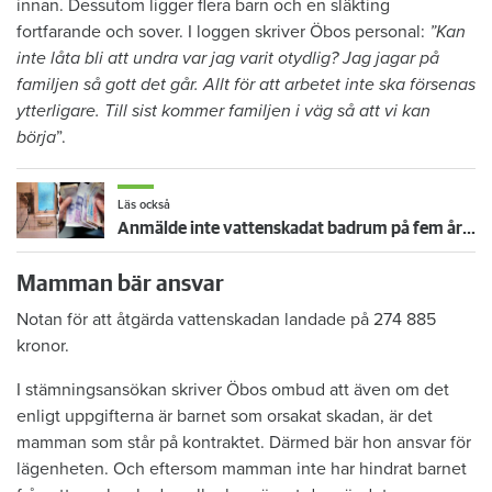
innan. Dessutom ligger flera barn och en släkting
fortfarande och sover. I loggen skriver Öbos personal:
”Kan
inte låta bli att undra var jag varit otydlig? Jag jagar på
familjen så gott det går. Allt för att arbetet inte ska försenas
ytterligare. Till sist kommer familjen i väg så att vi kan
börja
”.
Läs också
Anmälde inte vattenskadat badrum på fem år – krävs på 125 000 kronor
Mamman bär ansvar
Notan för att åtgärda vattenskadan landade på 274 885
kronor.
I stämningsansökan skriver Öbos ombud att även om det
enligt uppgifterna är barnet som orsakat skadan, är det
mamman som står på kontraktet. Därmed bär hon ansvar för
lägenheten. Och eftersom mamman inte har hindrat barnet