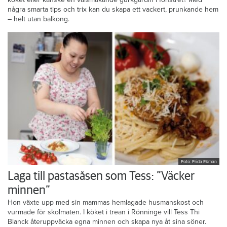
några smarta tips och trix kan du skapa ett vackert, prunkande hem
– helt utan balkong.
Foto: Frida Ekman
Laga till pastasåsen som Tess: ”Väcker
minnen”
Hon växte upp med sin mammas hemlagade husmanskost och
vurmade för skolmaten. I köket i trean i Rönninge vill Tess Thi
Blanck återuppväcka egna minnen och skapa nya åt sina söner.