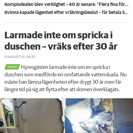
Kompisdealen blev verklighet – 40 år senare: "Flera fina fördelar med att dela bostad"
Kvinna kapade lägenhet efter vräkningsbeslut – får betala 50 000
Larmade inte om spricka i
duschen – vräks efter 30 år
4 AUGUSTI
KL 08:30
Hyresgästen larmade inte om en spricka i
BÅSTAD
duschen som medförde en omfattande vattenskada. Nu
måste han lämna lägenheten efter drygt 30 år men får
längre tid på sig att flytta efter att domen överklagats.