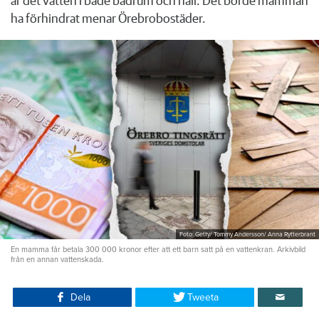
är det vatten i både badrum och hall. Det borde mamman
ha förhindrat menar Örebrobostäder.
Foto: Getty/ Tommy Andersson/ Anna Rytterbrant
En mamma får betala 300 000 kronor efter att ett barn satt på en vattenkran. Arkivbild
från en annan vattenskada.
Dela
Tweeta