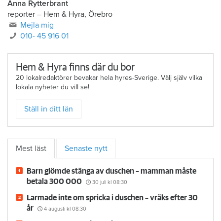
Anna Rytterbrant
reporter
–
Hem & Hyra, Örebro
Mejla mig
010- 45 916 01
Hem & Hyra finns där du bor
20 lokalredaktörer bevakar hela hyres-Sverige. Välj själv vilka
lokala nyheter du vill se!
Ställ in ditt län
Mest läst
Senaste nytt
Barn glömde stänga av duschen – mamman måste
betala 300 000
30 juli
kl 08:30
Larmade inte om spricka i duschen – vräks efter 30
år
4 augusti
kl 08:30