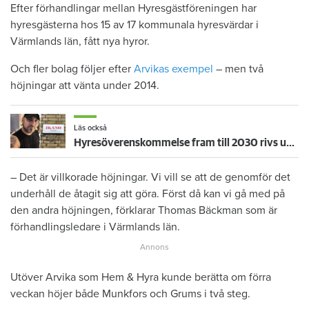
Efter förhandlingar mellan Hyresgästföreningen har
hyresgästerna hos 15 av 17 kommunala hyresvärdar i
Värmlands län, fått nya hyror.
Och fler bolag följer efter
Arvikas exempel
– men två
höjningar att vänta under 2014.
Läs också
Hyresöverenskommelse fram till 2030 rivs upp – hyresgäster känner sig svikna: "Jag går redan på knäna"
– Det är villkorade höjningar. Vi vill se att de genomför det
underhåll de åtagit sig att göra. Först då kan vi gå med på
den andra höjningen, förklarar Thomas Bäckman som är
förhandlingsledare i Värmlands län.
Utöver Arvika som Hem & Hyra kunde berätta om förra
veckan höjer både Munkfors och Grums i två steg.