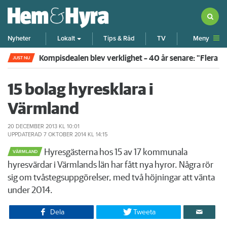
Meny
Nyheter
Lokalt
Tips & Råd
TV
Kompisdealen blev verklighet – 40 år senare: "Flera f
JUST NU
15 bolag hyresklara i
Värmland
20 DECEMBER 2013
KL 10:01
UPPDATERAD
7 OKTOBER 2014
KL 14:15
Hyresgästerna hos 15 av 17 kommunala
VÄRMLAND
hyresvärdar i Värmlands län har fått nya hyror. Några rör
sig om tvåstegsuppgörelser, med två höjningar att vänta
under 2014.
Dela
Tweeta