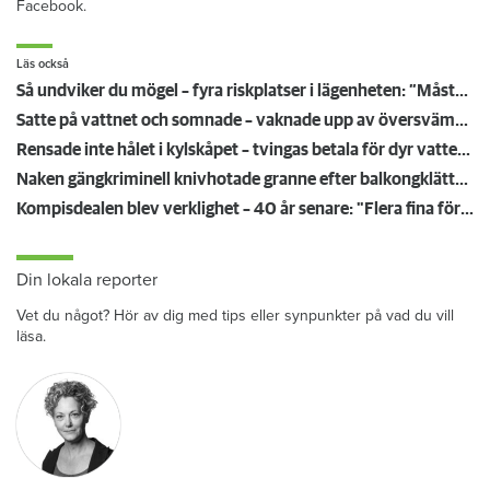
Facebook.
Läs också
Så undviker du mögel – fyra riskplatser i lägenheten: ”Måste städa bort”
Satte på vattnet och somnade – vaknade upp av översvämning hos grannen
Rensade inte hålet i kylskåpet – tvingas betala för dyr vattenskada
Naken gängkriminell knivhotade granne efter balkongklättring
Kompisdealen blev verklighet – 40 år senare: "Flera fina fördelar med att dela bostad"
Din lokala reporter
Vet du något? Hör av dig med tips eller synpunkter på vad du vill
läsa.