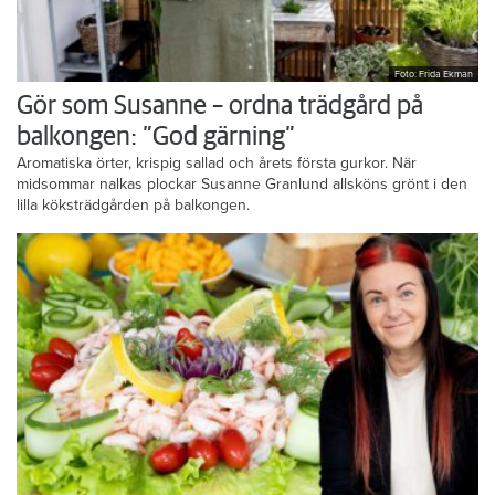
Foto: Frida Ekman
Gör som Susanne – ordna trädgård på
balkongen: ”God gärning”
Aromatiska örter, krispig sallad och årets första gurkor. När
midsommar nalkas plockar Susanne Granlund allsköns grönt i den
lilla köksträdgården på balkongen.