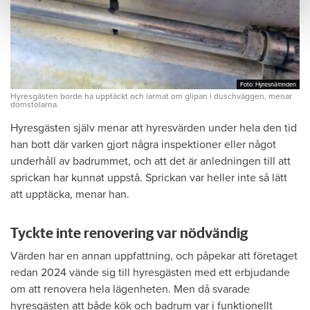
Foto: Hyresnämnden
Foto: Hyresnämnden
Hyresgästen borde ha upptäckt och larmat om glipan i duschväggen, menar
domstolarna.
Hyresgästen själv menar att hyresvärden under hela den tid
han bott där varken gjort några inspektioner eller något
underhåll av badrummet, och att det är anledningen till att
sprickan har kunnat uppstå. Sprickan var heller inte så lätt
att upptäcka, menar han.
Tyckte inte renovering var nödvändig
Värden har en annan uppfattning, och påpekar att företaget
redan 2024 vände sig till hyresgästen med ett erbjudande
om att renovera hela lägenheten. Men då svarade
hyresgästen att både kök och badrum var i funktionellt