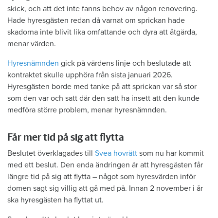
skick, och att det inte fanns behov av någon renovering.
Hade hyresgästen redan då varnat om sprickan hade
skadorna inte blivit lika omfattande och dyra att åtgärda,
menar värden.
Hyresnämnden
gick på värdens linje och beslutade att
kontraktet skulle upphöra från sista januari 2026.
Hyresgästen borde med tanke på att sprickan var så stor
som den var och satt där den satt ha insett att den kunde
medföra större problem, menar hyresnämnden.
Får mer tid på sig att flytta
Beslutet överklagades till
Svea hovrätt
som nu har kommit
med ett beslut. Den enda ändringen är att hyresgästen får
längre tid på sig att flytta – något som hyresvärden inför
domen sagt sig villig att gå med på. Innan 2 november i år
ska hyresgästen ha flyttat ut.