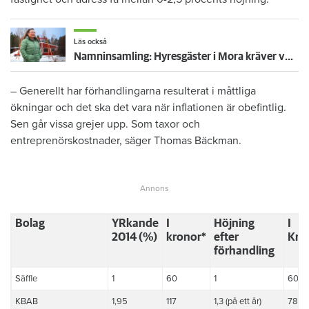
Läs också
Namninsamling: Hyresgäster i Mora kräver vd:ns avgång – "Många som tackar oss"
– Generellt har förhandlingarna resulterat i måttliga
ökningar och det ska det vara när inflationen är obefintlig.
Sen går vissa grejer upp. Som taxor och
entreprenörskostnader, säger Thomas Bäckman.
Bolag
YRkande
I
Höjning
I
2014 (%)
kronor*
efter
Kro
förhandling
Säffle
1
60
1
60
KBAB
1,95
117
1,3 (på ett år)
78