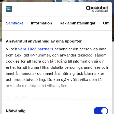
Samtycke
Information
Reklaminställningar
Om
Foto: Hyresnämnden
Ansvarsfull användning av dina uppgifter
En inspektion visade att vatten under en längre tid läckt in genom sprickor i väggen (de
Vi och
våra 1022 partners
behandlar din personliga data,
röda markeringarna) och orsakat rötskador i syllen.
som t.ex. ditt IP-nummer, och använder teknologi såsom
cookies för att lagra och få tillgång till information på din
Dela
Tweeta
enhet för att kunna tillhandahålla personliga annonser och
Hyresgästen har bott i lägenheten i skånska Båstad sedan
innehåll, annons- och innehållsmätning, åskådarinsikter
1995 men måste nu flytta sedan hans kontrakt prövats både
och produktutveckling. Du kan själv välja vilka som får
i hyresnämnden och i hovrätten.
använda din data och i vilka syften.
Med din tillåtelse skulle vi även vilja:
Skada upptäcktes av hantverkare
Samla in information om din geografiska plats
Samtyckesval
Det var när hyresvärdens hantverkare skulle byta ett
Nödvändig
som kan ha en noggrannhet på upp till flera meter
duschmunstycke under hösten förra året som en spricka i