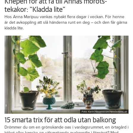
Knepen för att få till Annas morots-
tekakor: ”Kladda lite”
Hos Anna Maripuu vankas nybakt flera dagar i veckan. För henne
är det avkoppling att slå händerna runt en deg – och den får gärna
kladda lite.
Foto: Karin Hasselström/Newbotanic.se
15 smarta trix för att odla utan balkong
Drömmer du om en grönskande oas i vardagsrummet, en örtagård i
köket eller kanske en välsmakande gurkgardin i fönstret? Med