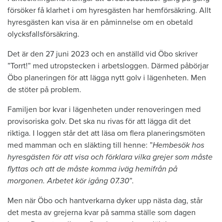
försöker få klarhet i om hyresgästen har hemförsäkring. Allt
hyresgästen kan visa är en påminnelse om en obetald
olycksfallsförsäkring.
Det är den 27 juni 2023 och en anställd vid Öbo skriver
”Torrt!” med utropstecken i arbetsloggen. Därmed påbörjar
Öbo planeringen för att lägga nytt golv i lägenheten. Men
de stöter på problem.
Familjen bor kvar i lägenheten under renoveringen med
provisoriska golv. Det ska nu rivas för att lägga dit det
riktiga. I loggen står det att läsa om flera planeringsmöten
med mamman och en släkting till henne: ”
Hembesök hos
hyresgästen för att visa och förklara vilka grejer som måste
flyttas och att de måste komma iväg hemifrån på
morgonen. Arbetet kör igång 07.30
”.
Men när Öbo och hantverkarna dyker upp nästa dag, står
det mesta av grejerna kvar på samma ställe som dagen