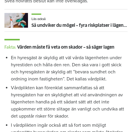
Svea hovrätts beslut kan inte överklagas.
Läs också
Så undviker du mögel – fyra riskplatser i lägenheten: ”Måste städa bort”
Fakta:
Värden måste få veta om skador – så säger lagen
En hyresgäst är skyldig att väl vårda lägenheten under
hyrestiden och hålla den ren. Den ska vara i gott skick
och hyresgästen är skyldig att ”bevara sundhet och
ordning inom fastigheten”. Det kallas vårdplikt.
Vårdplikten kan förenklat sammanfattas så att
hyresgästen har en skyldighet att vid användningen av
lägenheten handla på ett sådant sätt att det inte
uppkommer ett större slitage än vanligt och undvika att
det uppstår risker för skador.
I vårdplikten ingår också att så fort som möjligt