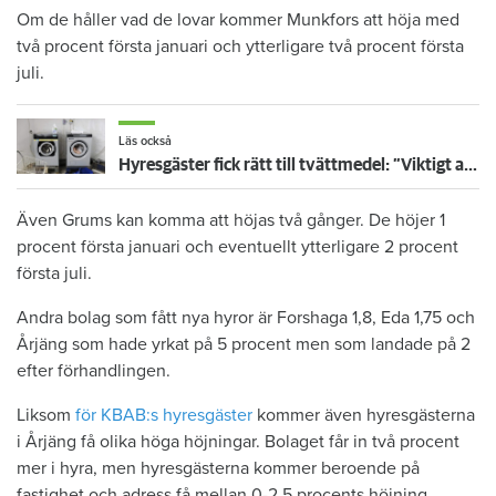
Om de håller vad de lovar kommer Munkfors att höja med
två procent första januari och ytterligare två procent första
juli.
Läs också
Hyresgäster fick rätt till tvättmedel: ”Viktigt att våga komma med kreativa idéer”
Även Grums kan komma att höjas två gånger. De höjer 1
procent första januari och eventuellt ytterligare 2 procent
första juli.
Andra bolag som fått nya hyror är Forshaga 1,8, Eda 1,75 och
Årjäng som hade yrkat på 5 procent men som landade på 2
efter förhandlingen.
Liksom
för KBAB:s hyresgäster
kommer även hyresgästerna
i Årjäng få olika höga höjningar. Bolaget får in två procent
mer i hyra, men hyresgästerna kommer beroende på
fastighet och adress få mellan 0-2,5 procents höjning.