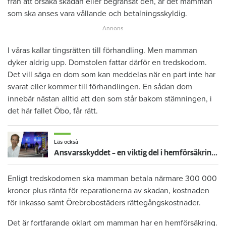
från att orsaka skadan eller begränsat den, är det mamman
som ska anses vara vållande och betalningsskyldig.
I våras kallar tingsrätten till förhandling. Men mamman
dyker aldrig upp. Domstolen fattar därför en tredskodom.
Det vill säga en dom som kan meddelas när en part inte har
svarat eller kommer till förhandlingen. En sådan dom
innebär nästan alltid att den som står bakom stämningen, i
det här fallet Öbo, får rätt.
Läs också
Ansvarsskyddet – en viktig del i hemförsäkringen
Enligt tredskodomen ska mamman betala närmare 300 000
kronor plus ränta för reparationerna av skadan, kostnaden
för inkasso samt Örebrobostäders rättegångskostnader.
Det är fortfarande oklart om mamman har en hemförsäkring.