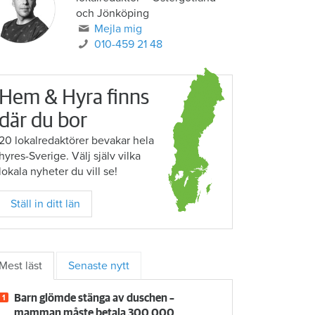
och Jönköping
Mejla mig
010-459 21 48
Hem & Hyra finns
där du bor
20 lokalredaktörer bevakar hela
hyres-Sverige. Välj själv vilka
lokala nyheter du vill se!
Ställ in ditt län
Mest läst
Senaste nytt
Barn glömde stänga av duschen –
mamman måste betala 300 000