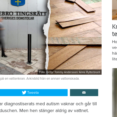
K
te
Ho
ve
hä
lit
Foto: Getty/ Tommy Andersson/ Anna Rytterbrant
 på en vattenkran. Arkivbild från en annan vattenskada.
Tweeta
r diagnostiserats med autism vaknar och går till
duschen. Men hen stänger aldrig av vattnet.