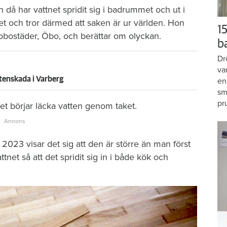
då har vattnet spridit sig i badrummet och ut i
et och tror därmed att saken är ur världen. Hon
15
brobostäder, Öbo, och berättar om olyckan.
b
Dr
va
tenskada i Varberg
en
sm
pr
t börjar läcka vatten genom taket.
2023 visar det sig att den är större än man först
tnet så att det spridit sig in i både kök och