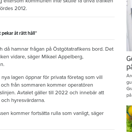
g eftersom kommunen inte skulle få driva trafiken
fördes 2012.
pekar åt rätt håll”
ch då hamnar frågan på Östgötatrafikens bord. Det
fiken vidare, säger Mikael Appelberg,
G
n.
p
Ar
 nya lagen öppnar för privata företag som vill
gu
lkor och från sommaren kommer operatören
Gr
injen. Avtalet gäller till 2022 och innebär att
på
 och hyresvärdarna.
ssen kommer fortsätta rulla som vanligt, säger