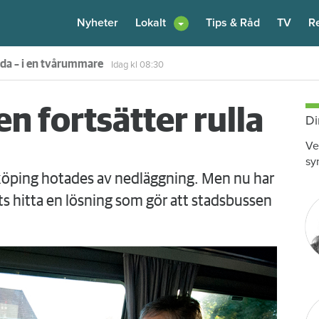
Nyheter
Lokalt
Tips & Råd
TV
R
enare: "Flera fina fördelar med att dela bostad"
Igår kl 12:00
 fortsätter rulla
Di
Ve
sy
öping hotades av nedläggning. Men nu har
 hitta en lösning som gör att stadsbussen