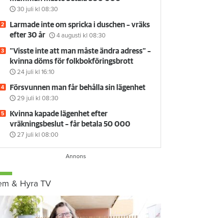
30 juli
kl 08:30
Larmade inte om spricka i duschen – vräks
efter 30 år
4 augusti
kl 08:30
”Visste inte att man måste ändra adress” –
kvinna döms för folkbokföringsbrott
24 juli
kl 16:10
Försvunnen man får behålla sin lägenhet
29 juli
kl 08:30
Kvinna kapade lägenhet efter
vräkningsbeslut – får betala 50 000
27 juli
kl 08:00
em & Hyra TV