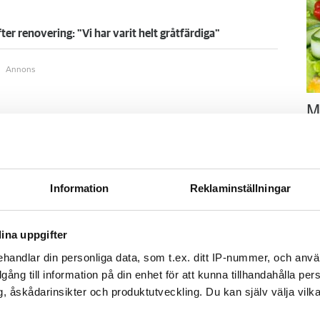
ter renovering: "Vi har varit helt gråtfärdiga"
M
 och Jönköping
–
se
Fo
kr
kl
Information
Reklaminställningar
sp
ölja oss på Facebook.
mu
ina uppgifter
handlar din personliga data, som t.ex. ditt IP-nummer, och anv
onkurs
illgång till information på din enhet för att kunna tillhandahålla pe
esmäll
, åskådarinsikter och produktutveckling. Du kan själv välja vilk