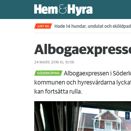
Kompisdealen blev verklighet – 40 år s
JUST NU
Albogaexpressen
24 MARS 2016
KL 10:06
Albogaexpressen i Söderk
SÖDERKÖPING
kommunen och hyresvärdarna lyckats
kan fortsätta rulla.