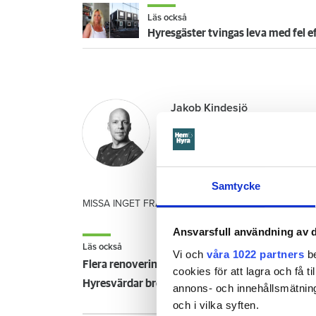
Läs också
Hyresgäster tvingas leva med fel ef
Jakob Kindesjö
lokalredaktör
–
Östergötland
jakob.kindesjo@hemhyra.
010-459 21 48
Samtycke
MISSA INGET FRÅN HEM & HYRA.
Tryck här
för att f
Ansvarsfull användning av d
Läs också
Vi och
våra 1022 partners
be
Flera renoveringar stoppas efter byggfirmans k
cookies för att lagra och få t
Hyresvärdar bromsar byggandet - oroas av ränt
annons- och innehållsmätning
och i vilka syften.