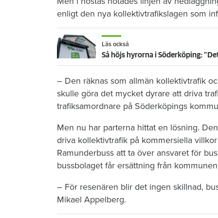
Men i höstas hotades linjen av nedläggnin
enligt den nya kollektivtrafikslagen som in
Läs också
Så höjs hyrorna i Söderköping: ”Det 
– Den räknas som allmän kollektivtrafik o
skulle göra det mycket dyrare att driva tra
trafiksamordnare på Söderköpings kommu
Men nu har parterna hittat en lösning. Den
driva kollektivtrafik på kommersiella vil
Ramunderbuss att ta över ansvaret för bussl
bussbolaget får ersättning från kommunen
– För resenären blir det ingen skillnad, bu
Mikael Appelberg.