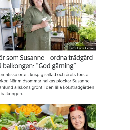
Foto: Frida Ekman
ör som Susanne – ordna trädgård
å balkongen: ”God gärning”
omatiska örter, krispig sallad och årets första
rkor. När midsommar nalkas plockar Susanne
anlund allsköns grönt i den lilla köksträdgården
 balkongen.