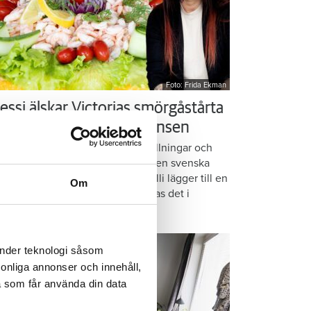
Foto: Frida Ekman
essi älskar Victorias smörgåstårta
 trots den galna ingrediensen
rmbrödsskivor i rader, krämiga fyllningar och
ispiga grönsaker. Det är basen i den svenska
assikern smörgåstårta. Victoria Lalli lägger till en
Om
ecialingrediens – och ändå vattnas det i
nnen på självaste Messi.
änder teknologi såsom
rsonliga annonser och innehåll,
a som får använda din data