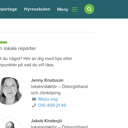
eportage
Hyresakuten
Meny
n lokala reporter
t du något? Hör av dig med tips eller
npunkter på vad du vill läsa.
Jenny Knutsson
lokalredaktör
–
Östergötland
och Jönköping
Mejla mig
010-459 21 49
Jakob Kindesjö
lokalredaktör
–
Östergötland