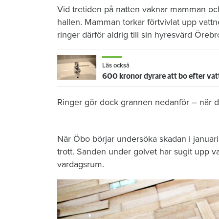
Vid tretiden på natten vaknar mamman och 
hallen. Mamman torkar förtvivlat upp vattn
ringer därför aldrig till sin hyresvärd Öre
Läs också
600 kronor dyrare att bo efter vat
Ringer gör dock grannen nedanför – när de
När Öbo börjar undersöka skadan i januari 
trott. Sanden under golvet har sugit upp vat
vardagsrum.