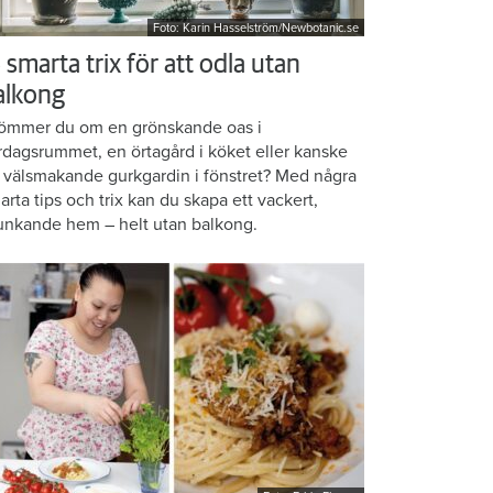
Foto: Karin Hasselström/Newbotanic.se
 smarta trix för att odla utan
alkong
ömmer du om en grönskande oas i
rdagsrummet, en örtagård i köket eller kanske
 välsmakande gurkgardin i fönstret? Med några
arta tips och trix kan du skapa ett vackert,
unkande hem – helt utan balkong.