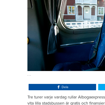
, , ,
Dela
Tre turer varje vardag rullar Albogaexpre
vita lilla stadsbussen är gratis och finan