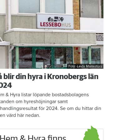
Foto: Linda Mankefors
å blir din hyra i Kronobergs län
024
m & Hyra listar löpande bostadsbolagens
kanden om hyreshöjningar samt
rhandlingsresultat för 2024. Se om du hittar din
en värd här nedan.
Hem & Hyra finns