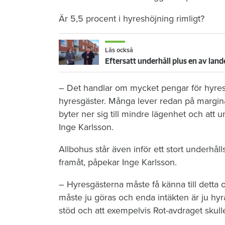
Är 5,5 procent i hyreshöjning rimligt?
Läs också
– Det handlar om mycket pengar för hyresg
hyresgäster. Många lever redan på margina
byter ner sig till mindre lägenhet och att u
Inge Karlsson.
Allbohus står även inför ett stort underhå
framåt, påpekar Inge Karlsson.
– Hyresgästerna måste få känna till detta 
måste ju göras och enda intäkten är ju h
stöd och att exempelvis Rot-avdraget skulle