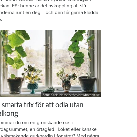
ckan. För henne är det avkoppling att slå
nderna runt en deg – och den får gärna kladda
e.
Foto: Karin Hasselström/Newbotanic.se
 smarta trix för att odla utan
alkong
ömmer du om en grönskande oas i
rdagsrummet, en örtagård i köket eller kanske
 välsmakande gurkgardin i fönstret? Med några