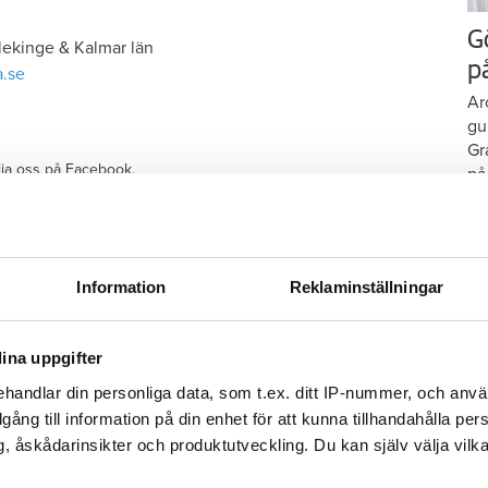
G
lekinge & Kalmar län
p
.se
Ar
gu
Gr
ölja oss på Facebook.
på
t i sänkt hyra: "Gränsen är nådd"
Information
Reklaminställningar
ar – nu är hyrorna klara
ina uppgifter
änga av duschen –
handlar din personliga data, som t.ex. ditt IP-nummer, och anv
illgång till information på din enhet för att kunna tillhandahålla pe
 betala 300 000
, åskådarinsikter och produktutveckling. Du kan själv välja vilk
M