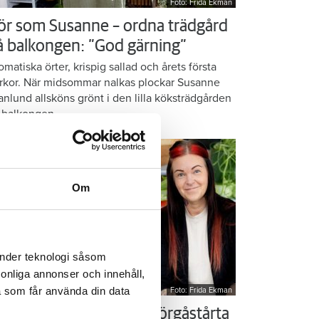
Foto: Frida Ekman
ör som Susanne – ordna trädgård
å balkongen: ”God gärning”
omatiska örter, krispig sallad och årets första
rkor. När midsommar nalkas plockar Susanne
anlund allsköns grönt i den lilla köksträdgården
 balkongen.
Om
änder teknologi såsom
rsonliga annonser och innehåll,
a som får använda din data
Foto: Frida Ekman
essi älskar Victorias smörgåstårta