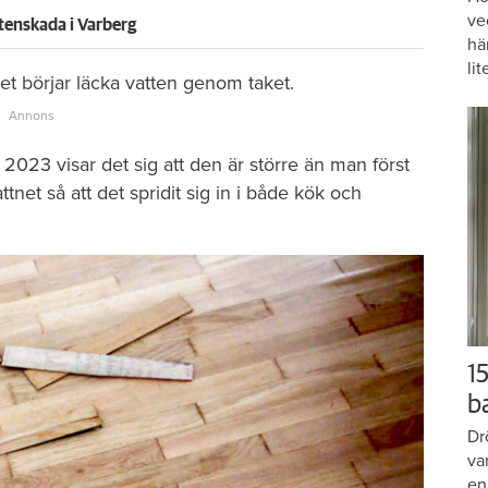
ve
tenskada i Varberg
hä
lit
t börjar läcka vatten genom taket.
2023 visar det sig att den är större än man först
tnet så att det spridit sig in i både kök och
15
b
Dr
va
en