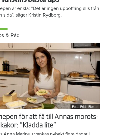
epen är enkla: ”Det är ingen uppoffring alls från
n sida”, säger Kristin Rydberg.
ps & Råd
Foto: Frida Ekman
nepen för att få till Annas morots-
kakor: ”Kladda lite”
s Anna Maripuu vankas nybakt flera dagar i