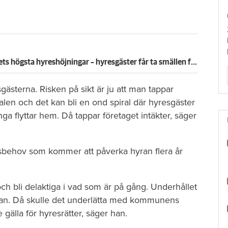
Eftersatt underhåll plus en av landets högsta hyreshöjningar – hyresgäster får ta smällen för miljonförlusterna
ästerna. Risken på sikt är ju att man tappar
len och det kan bli en ond spiral där hyresgäster
nga flyttar hem. Då tappar företaget intäkter, säger
llsbehov som kommer att påverka hyran flera år
och bli delaktiga i vad som är på gång. Underhållet
yran. Då skulle det underlätta med kommunens
 gälla för hyresrätter, säger han.