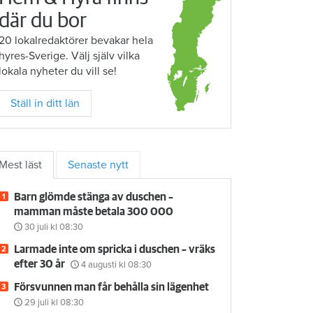
där du bor
20 lokalredaktörer bevakar hela
hyres-Sverige. Välj själv vilka
lokala nyheter du vill se!
Ställ in ditt län
Mest läst
Senaste nytt
Barn glömde stänga av duschen –
mamman måste betala 300 000
30 juli
kl 08:30
Larmade inte om spricka i duschen – vräks
efter 30 år
4 augusti
kl 08:30
Försvunnen man får behålla sin lägenhet
29 juli
kl 08:30