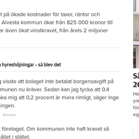
på ökade kostnader för taxor, räntor och
ll Alvesta kommun ökar från 825 000 kronor till
 även ökat vinstkravet, från årets 2 miljoner
 hyreshöjningar – så blev det
S
visste att bolaget inte betalat borgensavgift på
2
munen nu kräver. Sedan kan jag tycka att 0,4
He
änka mig att 0,2 procent är mera rimligt, säger Inge
yr
ningen.
fö
eg
t företaget. Om kommunen inte haft kravet så
et i stället.