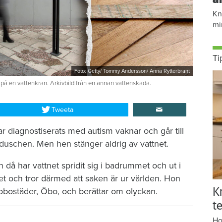
Kn
mi
Ti
Foto: Getty/ Tommy Andersson/ Anna Rytterbrant
 på en vattenkran. Arkivbild från en annan vattenskada.
Tweeta
r diagnostiserats med autism vaknar och går till
duschen. Men hen stänger aldrig av vattnet.
då har vattnet spridit sig i badrummet och ut i
et och tror därmed att saken är ur världen. Hon
brobostäder, Öbo, och berättar om olyckan.
K
te
Ho