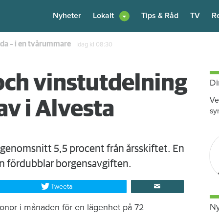
Nyheter
Lokalt
Tips & Råd
TV
R
enare: "Flera fina fördelar med att dela bostad"
Igår kl 12:00
och vinstutdelning
Di
Ve
v i Alvesta
sy
i genomsnitt 5,5 procent från årsskiftet. En
n fördubblar borgensavgiften.
Tweeta
Ny
ronor i månaden för en lägenhet på 72