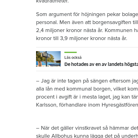
kvadratmeter.
Som argument för höjningen pekar bolaget 
personal. Men även att borgensavgiften ti
2,4 miljoner kronor nästa år. Kommunen har
kronor till 3,9 miljoner kronor nästa år.
Läs också
De hotades av en av landets högsta
– Jag är inte tagen på sängen eftersom jag 
alla lån med kommunal borgen, vilket kom
procent i avgift är i mesta laget, jag kan t
Karlsson, förhandlare inom Hyresgästföre
– När det gäller vinstkravet så hämmar de
skulle Allbohus kunna lägga det på underhåll