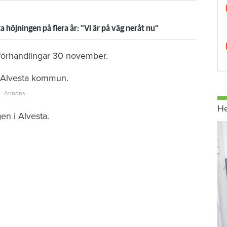
ta höjningen på flera år: "Vi är på väg neråt nu"
förhandlingar 30 november.
 i Alvesta kommun.
H
n i Alvesta.