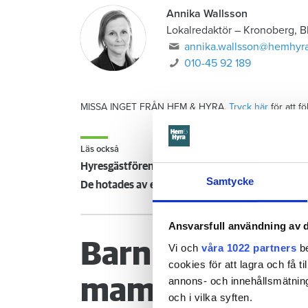
Annika Wallsson
Lokalredaktör
–
Kronoberg, B
annika.wallsson@hemhyra
010-45 92 189
MISSA INGET FRÅN HEM & HYRA.
Tryck här
för att f
Läs också
Hyresgästföreningen kräver uppemot 4,45 procen
Samtycke
De hotades av en av landets högsta hyreshöjning
Ansvarsfull användning av d
Barn glömde st
Vi och
våra 1022 partners
be
cookies för att lagra och få t
mamman måste
annons- och innehållsmätning
och i vilka syften.