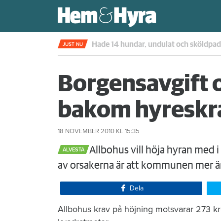
Kompisdealen blev verklighet – 40 år s
JUST NU
Borgensavgift 
bakom hyreskra
18 NOVEMBER 2010
KL 15:35
​Allbohus vill höja hyran med 
ALVESTA
av orsakerna är att kommunen mer ä
Dela
​Allbohus krav på höjning motsvarar 273 k