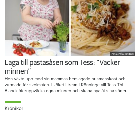
Foto: Frida Ekman
Laga till pastasåsen som Tess: ”Väcker
minnen”
Hon växte upp med sin mammas hemlagade husmanskost och
vurmade för skolmaten. I köket i trean i Rönninge vill Tess Thi
Blanck återuppväcka egna minnen och skapa nya åt sina söner.
Krönikor