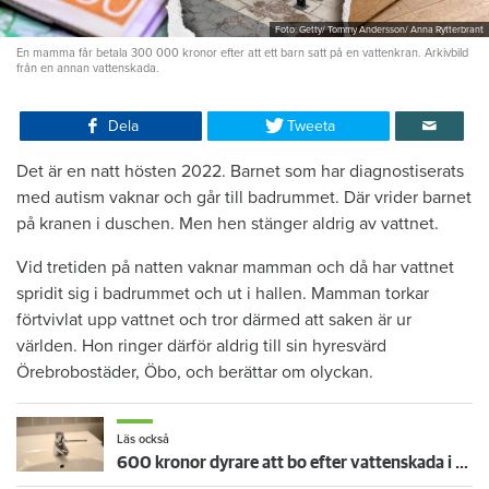
Foto: Getty/ Tommy Andersson/ Anna Rytterbrant
En mamma får betala 300 000 kronor efter att ett barn satt på en vattenkran. Arkivbild
från en annan vattenskada.
Dela
Tweeta
Det är en natt hösten 2022. Barnet som har diagnostiserats
med autism vaknar och går till badrummet. Där vrider barnet
på kranen i duschen. Men hen stänger aldrig av vattnet.
Vid tretiden på natten vaknar mamman och då har vattnet
spridit sig i badrummet och ut i hallen. Mamman torkar
förtvivlat upp vattnet och tror därmed att saken är ur
världen. Hon ringer därför aldrig till sin hyresvärd
Örebrobostäder, Öbo, och berättar om olyckan.
Läs också
600 kronor dyrare att bo efter vattenskada i Varberg