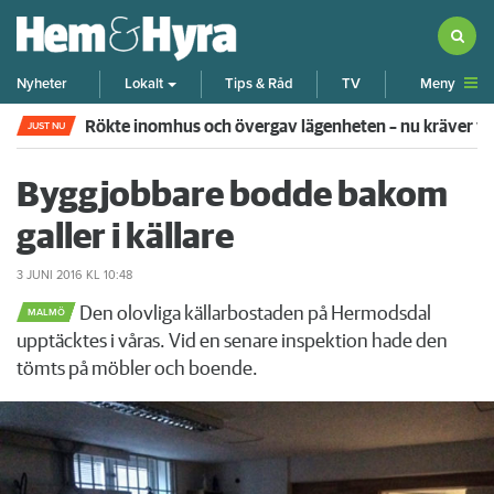
Meny
Nyheter
Lokalt
Tips & Råd
TV
Rökte inomhus och övergav lägenheten – nu kräver 
JUST NU
Byggjobbare bodde bakom
galler i källare
3 JUNI 2016
KL 10:48
Den olovliga källarbostaden på Hermodsdal
MALMÖ
upptäcktes i våras. Vid en senare inspektion hade den
tömts på möbler och boende.