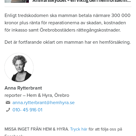
Ansvarsskyddet – en viktig del i hemförsäkringen
Enligt tredskodomen ska mamman betala närmare 300 000
kronor plus ränta för reparationerna av skadan, kostnaden
för inkasso samt Örebrobostäders rättegångskostnader.
Det är fortfarande oklart om mamman har en hemförsäkring.
Anna Rytterbrant
reporter
–
Hem & Hyra, Örebro
anna.rytterbrant@hemhyra.se
010- 45 916 01
MISSA INGET FRÅN HEM & HYRA.
Tryck här
för att följa oss på