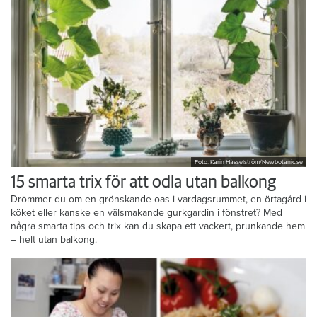
Foto: Karin Hasselström/Newbotanic.se
15 smarta trix för att odla utan balkong
Drömmer du om en grönskande oas i vardagsrummet, en örtagård i
köket eller kanske en välsmakande gurkgardin i fönstret? Med
några smarta tips och trix kan du skapa ett vackert, prunkande hem
– helt utan balkong.