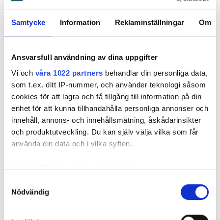
1995 men måste nu flytta sedan hans kontrakt prövats både
i hyresnämnden och i hovrätten.
Samtycke
Information
Reklaminställningar
Om
Skada upptäcktes av hantverkare
Ansvarsfull användning av dina uppgifter
Det var när hyresvärdens hantverkare skulle byta ett
duschmunstycke under hösten förra året som en spricka i
Vi och
våra 1022 partners
behandlar din personliga data,
plastmattan på väggen i duschen upptäcktes. Strax efter
som t.ex. ditt IP-nummer, och använder teknologi såsom
detta lät värden ett företag göra en besiktning av
cookies för att lagra och få tillgång till information på din
badrummet. Då upptäcktes att vatten läckt från den trasiga
enhet för att kunna tillhandahålla personliga annonser och
svetsskarven under en längre tid och orsakat omfattande
innehåll, annons- och innehållsmätning, åskådarinsikter
vattenskador.
och produktutveckling. Du kan själv välja vilka som får
använda din data och i vilka syften.
Därför sade den privata hyresvärden upp hyreskontraktet
med hänvisning till att hyresgästen inte iakttagit sin så
Med din tillåtelse skulle vi även vilja:
kallade vårdplikt (se faktaruta). Eftersom han inte gick med
Samla in information om din geografiska plats
Samtyckesval
på att flytta fick hyresnämnden i Malmö pröva
Nödvändig
som kan ha en noggrannhet på upp till flera meter
uppsägningen.
Identifiera din enhet genom att aktivt skanna den
för specifika kännetecken (fingeravtryck)