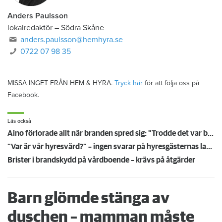
Anders Paulsson
lokalredaktör
–
Södra Skåne
anders.paulsson@hemhyra.se
0722 07 98 35
MISSA INGET FRÅN HEM & HYRA.
Tryck här
för att följa oss på
Facebook.
Läs också
Aino förlorade allt när branden spred sig: "Trodde det var barn som busringde på dörren"
”Var är vår hyresvärd?” – ingen svarar på hyresgästernas larm om kalla lägenheter
Brister i brandskydd på vårdboende – krävs på åtgärder
Barn glömde stänga av
duschen – mamman måste