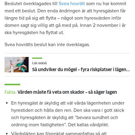
Beslutet överklagades till
Svea hovrätt
som nu har kommit
med ett beslut. Den enda ändringen är att hyresgästen får
längre tid på sig att flytta – något som hyresvärden inför
domen sagt sig villig att gå med på. Innan 2 november i år
ska hyresgästen ha flyttat ut.
Svea hovrätts beslut kan inte överklagas.
Läs också
Så undviker du mögel – fyra riskplatser i lägenheten: ”Måste städa bort”
Fakta:
Värden måste få veta om skador – så säger lagen
En hyresgäst är skyldig att väl vårda lägenheten under
hyrestiden och hålla den ren. Den ska vara i gott skick
och hyresgästen är skyldig att ”bevara sundhet och
ordning inom fastigheten”. Det kallas vårdplikt.
Vårdplikten kan förenklat sammanfattas så att