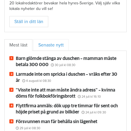
20 lokalredaktörer bevakar hela hyres-Sverige. Välj själv vilka
lokala nyheter du vill se!
Ställ in ditt län
Mest läst
Senaste nytt
Barn glömde stänga av duschen – mamman måste
betala 300 000
30 juli
kl 08:30
Larmade inte om spricka i duschen – vräks efter 30
år
4 augusti
kl 08:30
”Visste inte att man måste ändra adress” – kvinna
döms för folkbokföringsbrott
24 juli
kl 16:10
Flyttfirma anmäls: dök upp tre timmar för sent och
höjde priset på grund av bilköer
24 juli
kl 09:30
Försvunnen man får behålla sin lägenhet
29 juli
kl 08:30