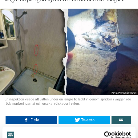
Foto: Hyresnämnden
En inspektion visade att vatten under en längre tid läckt in genom sprickor i väggen (de
röda markeringarna) och orsakat rötskador i syllen.
Dela
Tweeta
Hyresgästen har bott i lägenheten i skånska Båstad sedan