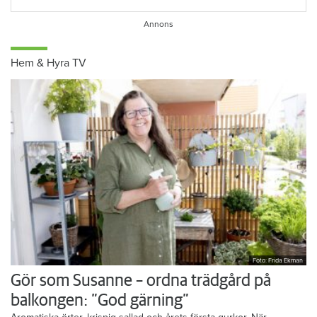
Hem & Hyra TV
Foto: Frida Ekman
Gör som Susanne – ordna trädgård på
balkongen: ”God gärning”