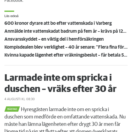
Facebook.
Läs också
600 kronor dyrare att bo efter vattenskada i Varberg
Anmälde inte vattenskadat badrum på fem år – krävs på 125 000 kronor
Ansvarsskyddet – en viktig del i hemförsäkringen
Kompisdealen blev verklighet – 40 år senare: "Flera fina fördelar med att dela bostad"
Kvinna kapade lägenhet efter vräkningsbeslut – får betala 50 000
Larmade inte om spricka i
duschen – vräks efter 30 år
4 AUGUSTI
KL 08:30
Hyresgästen larmade inte om en spricka i
BÅSTAD
duschen som medförde en omfattande vattenskada. Nu
måste han lämna lägenheten efter drygt 30 år men får
längre tid på sig att flytta efter att domen överklagats.