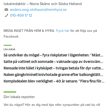
lokalredaktör
–
Norra Skåne och Södra Halland
anders.eeg-olofsson@hemhyra.se
010-459 17 12
MISSA INGET FRÅN HEM & HYRA.
Tryck här
för att följa oss på
Facebook.
Läs också
Så undviker du mögel – fyra riskplatser i lägenheten: ”Måste städa bort”
Satte på vattnet och somnade – vaknade upp av översvämning hos grannen
Rensade inte hålet i kylskåpet – tvingas betala för dyr vattenskada
Naken gängkriminell knivhotade granne efter balkongklättring
Kompisdealen blev verklighet – 40 år senare: "Flera fina fördelar med att dela bostad"
Din lokala reporter
Vet du något? Hör av dig med tips eller synpunkter på vad du vill