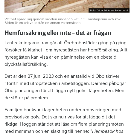
Foto: Arkivbild: Anna Rytterbrant
Foto: Arkivbild: Anna Rytterbrant
Vattnet spred sig genom sanden under golvet in till vardagsrum och kök.
Biden är en arkivbild från en annan vattenskada.
Hemförsäkring eller inte – det är frågan
I anteckningarna framgår att Örebrobostäder gång på gång
försöker få klarhet i om hyresgästen har hemförsäkring. Allt
hyresgästen kan visa är en påminnelse om en obetald
olycksfallsförsäkring.
Det är den 27 juni 2023 och en anställd vid Öbo skriver
”Torrt!” med utropstecken i arbetsloggen. Därmed påbörjar
Öbo planeringen för att lägga nytt golv i lägenheten. Men
de stöter på problem.
Familjen bor kvar i lägenheten under renoveringen med
provisoriska golv. Det ska nu rivas för att lägga dit det
riktiga. I loggen står det att läsa om flera planeringsmöten
med mamman och en släkting till henne: ”
Hembesök hos