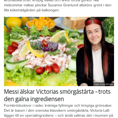
Aromatiska örter, krispig sallad och årets första gurkor. När
midsommar nalkas plockar Susanne Granlund allsköns grönt i den
lilla köksträdgården på balkongen.
Foto: Frida Ekman
Messi älskar Victorias smörgåstårta – trots
den galna ingrediensen
Formbrödsskivor i rader, krämiga fyllningar och krispiga grönsaker.
Det är basen i den svenska klassikern smörgåstårta. Victoria Lalli
lägger till en specialingrediens – och ändå vattnas det i munnen på