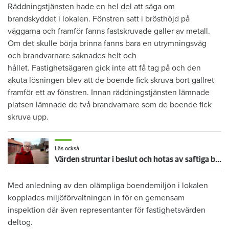
Räddningstjänsten hade en hel del att säga om
brandskyddet i lokalen. Fönstren satt i brösthöjd på
väggarna och framför fanns fastskruvade galler av metall.
Om det skulle börja brinna fanns bara en utrymningsväg
och brandvarnare saknades helt och
hållet. Fastighetsägaren gick inte att få tag på och den
akuta lösningen blev att de boende fick skruva bort gallret
framför ett av fönstren. Innan räddningstjänsten lämnade
platsen lämnade de två brandvarnare som de boende fick
skruva upp.
Läs också
Värden struntar i beslut och hotas av saftiga böter – men Inga-Lill slipper i alla fall mössen: ”Hälsa och tacka”
Med anledning av den olämpliga boendemiljön i lokalen
kopplades miljöförvaltningen in för en gemensam
inspektion där även representanter för fastighetsvärden
deltog.