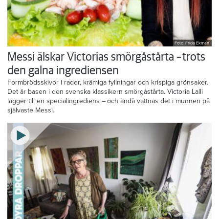
Foto: Frida Ekman
Messi älskar Victorias smörgåstårta – trots
den galna ingrediensen
Formbrödsskivor i rader, krämiga fyllningar och krispiga grönsaker.
Det är basen i den svenska klassikern smörgåstårta. Victoria Lalli
lägger till en specialingrediens – och ändå vattnas det i munnen på
självaste Messi.