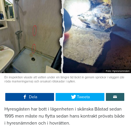
Foto: Hyresnämnden
En inspektion visade att vatten under en längre tid läckt in genom sprickor i väggen (de
röda markeringarna) och orsakat rötskador i syllen.
Dela
Tweeta
Hyresgästen har bott i lägenheten i skånska Båstad sedan
1995 men måste nu flytta sedan hans kontrakt prövats både
i hyresnämnden och i hovrätten.