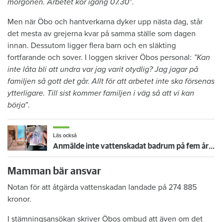
morgonen. Arbetet kör igång 07.30
”.
Men när Öbo och hantverkarna dyker upp nästa dag, står
det mesta av grejerna kvar på samma ställe som dagen
innan. Dessutom ligger flera barn och en släkting
fortfarande och sover. I loggen skriver Öbos personal:
”Kan
inte låta bli att undra var jag varit otydlig? Jag jagar på
familjen så gott det går. Allt för att arbetet inte ska försenas
ytterligare. Till sist kommer familjen i väg så att vi kan
börja
”.
Läs också
Anmälde inte vattenskadat badrum på fem år – krävs på 125 000 kronor
Mamman bär ansvar
Notan för att åtgärda vattenskadan landade på 274 885
kronor.
I stämningsansökan skriver Öbos ombud att även om det