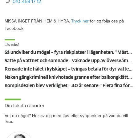
010-459 17 12
MISSA INGET FRÅN HEM & HYRA.
Tryck här
för att följa oss på
Facebook.
Läs också
Så undviker du mögel – fyra riskplatser i lägenheten: ”Måste städa bort”
Satte på vattnet och somnade – vaknade upp av översvämning hos grannen
Rensade inte hålet i kylskåpet – tvingas betala för dyr vattenskada
Naken gängkriminell knivhotade granne efter balkongklättring
Kompisdealen blev verklighet – 40 år senare: "Flera fina fördelar med att dela bostad"
Din lokala reporter
Vet du något? Hör av dig med tips eller synpunkter på vad du vill
läsa.