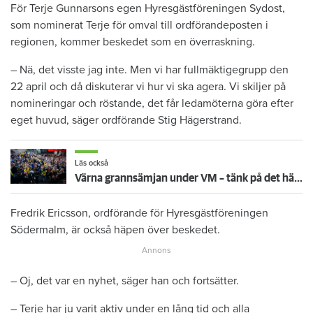
För Terje Gunnarsons egen Hyresgästföreningen Sydost,
som nominerat Terje för omval till ordförandeposten i
regionen, kommer beskedet som en överraskning.
– Nä, det visste jag inte. Men vi har fullmäktigegrupp den
22 april och då diskuterar vi hur vi ska agera. Vi skiljer på
nomineringar och röstande, det får ledamöterna göra efter
eget huvud, säger ordförande Stig Hägerstrand.
Läs också
Värna grannsämjan under VM – tänk på det här inför fortsatta nattmatcher
Fredrik Ericsson, ordförande för Hyresgästföreningen
Södermalm, är också häpen över beskedet.
– Oj, det var en nyhet, säger han och fortsätter.
– Terje har ju varit aktiv under en lång tid och alla