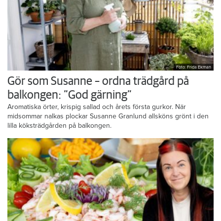
Foto: Frida Ekman
Gör som Susanne – ordna trädgård på
balkongen: ”God gärning”
Aromatiska örter, krispig sallad och årets första gurkor. När
midsommar nalkas plockar Susanne Granlund allsköns grönt i den
lilla köksträdgården på balkongen.