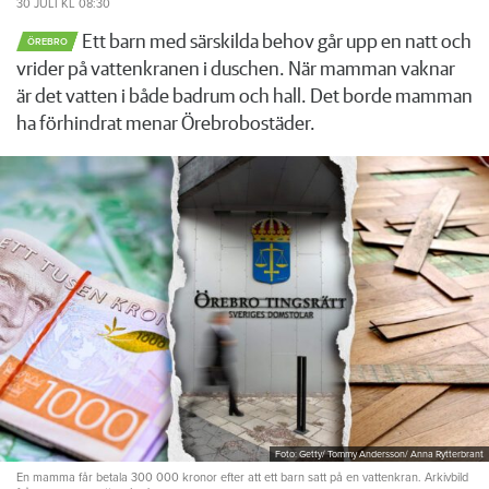
30 JULI
KL 08:30
Ett barn med särskilda behov går upp en natt och
ÖREBRO
vrider på vattenkranen i duschen. När mamman vaknar
är det vatten i både badrum och hall. Det borde mamman
ha förhindrat menar Örebrobostäder.
Foto: Getty/ Tommy Andersson/ Anna Rytterbrant
En mamma får betala 300 000 kronor efter att ett barn satt på en vattenkran. Arkivbild