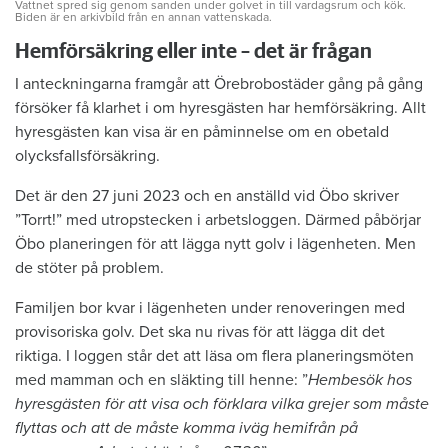
Vattnet spred sig genom sanden under golvet in till vardagsrum och kök.
Biden är en arkivbild från en annan vattenskada.
Hemförsäkring eller inte – det är frågan
I anteckningarna framgår att Örebrobostäder gång på gång
försöker få klarhet i om hyresgästen har hemförsäkring. Allt
hyresgästen kan visa är en påminnelse om en obetald
olycksfallsförsäkring.
Det är den 27 juni 2023 och en anställd vid Öbo skriver
”Torrt!” med utropstecken i arbetsloggen. Därmed påbörjar
Öbo planeringen för att lägga nytt golv i lägenheten. Men
de stöter på problem.
Familjen bor kvar i lägenheten under renoveringen med
provisoriska golv. Det ska nu rivas för att lägga dit det
riktiga. I loggen står det att läsa om flera planeringsmöten
med mamman och en släkting till henne: ”
Hembesök hos
hyresgästen för att visa och förklara vilka grejer som måste
flyttas och att de måste komma iväg hemifrån på