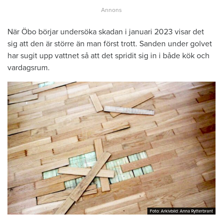
När Öbo börjar undersöka skadan i januari 2023 visar det
sig att den är större än man först trott. Sanden under golvet
har sugit upp vattnet så att det spridit sig in i både kök och
vardagsrum.
Foto: Arkivbild: Anna Rytterbrant
Foto: Arkivbild: Anna Rytterbrant