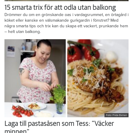
15 smarta trix för att odla utan balkong
Drömmer du om en grönskande oas i vardagsrummet, en örtagård i
köket eller kanske en välsmakande gurkgardin i fönstret? Med
några smarta tips och trix kan du skapa ett vackert, prunkande hem
– helt utan balkong.
Foto: Frida Ekman
Laga till pastasåsen som Tess: ”Väcker
minnen”