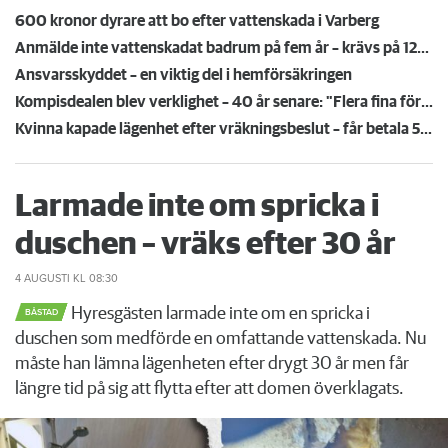
600 kronor dyrare att bo efter vattenskada i Varberg
Anmälde inte vattenskadat badrum på fem år – krävs på 125 000 kronor
Ansvarsskyddet – en viktig del i hemförsäkringen
Kompisdealen blev verklighet – 40 år senare: "Flera fina fördelar med att dela bostad"
Kvinna kapade lägenhet efter vräkningsbeslut – får betala 50 000
Larmade inte om spricka i
duschen – vräks efter 30 år
4 AUGUSTI
KL 08:30
Hyresgästen larmade inte om en spricka i
BÅSTAD
duschen som medförde en omfattande vattenskada. Nu
måste han lämna lägenheten efter drygt 30 år men får
längre tid på sig att flytta efter att domen överklagats.