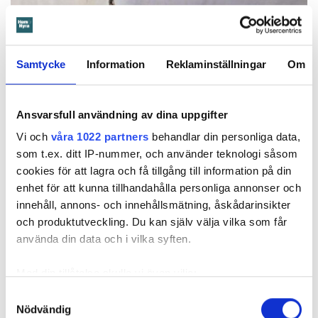
Samtycke
Information
Reklaminställningar
Om
Ansvarsfull användning av dina uppgifter
Vi och
våra 1022 partners
behandlar din personliga data,
Foto: Hyresnämnden
Foto: Hyresnämnden
som t.ex. ditt IP-nummer, och använder teknologi såsom
Hyresgästen borde ha upptäckt och larmat om glipan i duschväggen, menar
domstolarna.
cookies för att lagra och få tillgång till information på din
enhet för att kunna tillhandahålla personliga annonser och
Hyresgästen själv menar att hyresvärden under hela den tid
innehåll, annons- och innehållsmätning, åskådarinsikter
han bott där varken gjort några inspektioner eller något
och produktutveckling. Du kan själv välja vilka som får
underhåll av badrummet, och att det är anledningen till att
använda din data och i vilka syften.
sprickan har kunnat uppstå. Sprickan var heller inte så lätt
att upptäcka, menar han.
Med din tillåtelse skulle vi även vilja:
Samla in information om din geografiska plats
Samtyckesval
Tyckte inte renovering var nödvändig
Nödvändig
som kan ha en noggrannhet på upp till flera meter