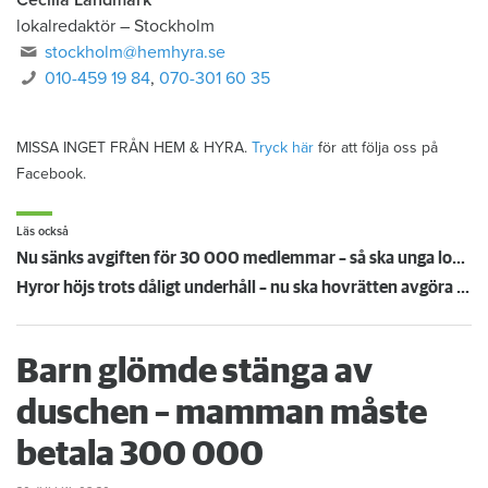
Cecilia Landmark
lokalredaktör
–
Stockholm
stockholm@hemhyra.se
010-459 19 84
,
070-301 60 35
MISSA INGET FRÅN HEM & HYRA.
Tryck här
för att följa oss på
Facebook.
Läs också
Nu sänks avgiften för 30 000 medlemmar – så ska unga lockas till Hyresgästföreningen
Hyror höjs trots dåligt underhåll – nu ska hovrätten avgöra oklart rättsläge
Barn glömde stänga av
duschen – mamman måste
betala 300 000