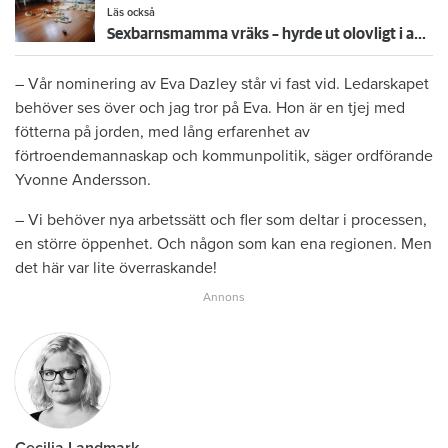
Läs också
Sexbarnsmamma vräks – hyrde ut olovligt i andrahand: ”Borde tas större hänsyn till barnen”
– Vår nominering av Eva Dazley står vi fast vid. Ledarskapet
behöver ses över och jag tror på Eva. Hon är en tjej med
fötterna på jorden, med lång erfarenhet av
förtroendemannaskap och kommunpolitik, säger ordförande
Yvonne Andersson.
– Vi behöver nya arbetssätt och fler som deltar i processen,
en större öppenhet. Och någon som kan ena regionen. Men
det här var lite överraskande!