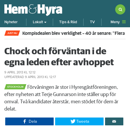
Meny
Nyheter
Lokalt
Tips & Råd
TV
Kompisdealen blev verklighet – 40 år senare: "Flera f
JUST NU
Chock och förväntan i de
egna leden efter avhoppet
9 APRIL 2013
KL 12:12
UPPDATERAD
9 APRIL 2013
KL 12:17
Förvåningen är stor i Hyresgästföreningen,
STOCKHOLM
efter nyheten att Terje Gunnarson inte ställer upp för
omval. Två kandidater återstår, men stödet för dem är
delat.
Dela
Tweeta