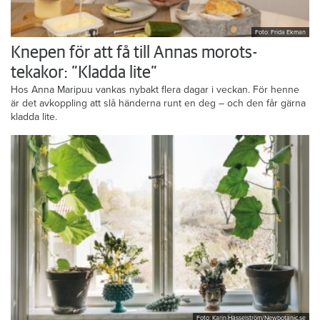
Foto: Frida Ekman
Knepen för att få till Annas morots-
tekakor: ”Kladda lite”
Hos Anna Maripuu vankas nybakt flera dagar i veckan. För henne
är det avkoppling att slå händerna runt en deg – och den får gärna
kladda lite.
Foto: Karin Hasselström/Newbotanic.se