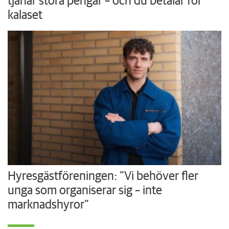
tjänar stora pengar – och du betalar för
kalaset
Hyresgästföreningen: ”Vi behöver fler
unga som organiserar sig – inte
marknadshyror”