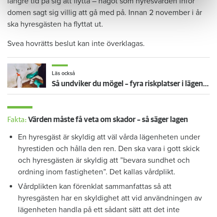
längre tid på sig att flytta – något som hyresvärden inför
domen sagt sig villig att gå med på. Innan 2 november i år
ska hyresgästen ha flyttat ut.
Svea hovrätts beslut kan inte överklagas.
Läs också
Så undviker du mögel – fyra riskplatser i lägenheten: ”Måste städa bort”
Fakta:
Värden måste få veta om skador – så säger lagen
En hyresgäst är skyldig att väl vårda lägenheten under
hyrestiden och hålla den ren. Den ska vara i gott skick
och hyresgästen är skyldig att ”bevara sundhet och
ordning inom fastigheten”. Det kallas vårdplikt.
Vårdplikten kan förenklat sammanfattas så att
hyresgästen har en skyldighet att vid användningen av
lägenheten handla på ett sådant sätt att det inte