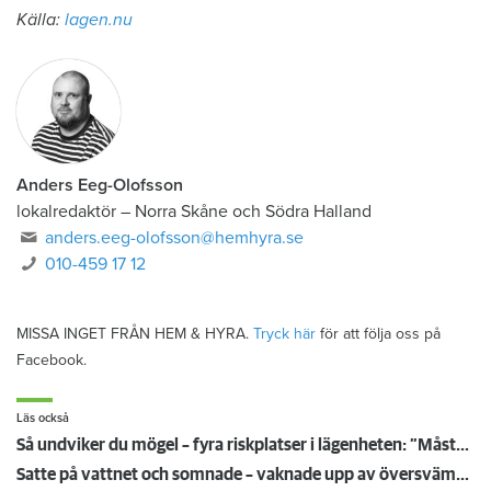
Källa:
lagen.nu
Anders Eeg-Olofsson
lokalredaktör
–
Norra Skåne och Södra Halland
anders.eeg-olofsson@hemhyra.se
010-459 17 12
MISSA INGET FRÅN HEM & HYRA.
Tryck här
för att följa oss på
Facebook.
Läs också
Så undviker du mögel – fyra riskplatser i lägenheten: ”Måste städa bort”
Satte på vattnet och somnade – vaknade upp av översvämning hos grannen