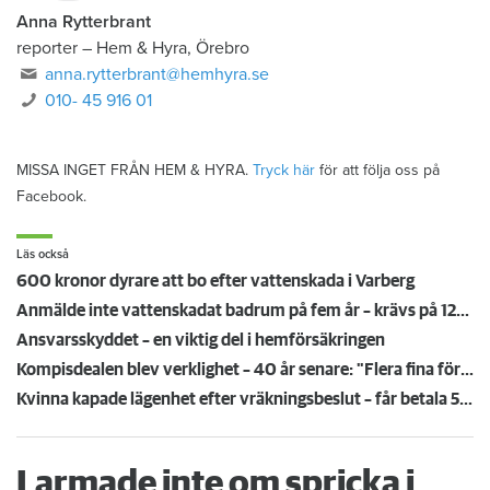
Anna Rytterbrant
reporter
–
Hem & Hyra, Örebro
anna.rytterbrant@hemhyra.se
010- 45 916 01
MISSA INGET FRÅN HEM & HYRA.
Tryck här
för att följa oss på
Facebook.
Läs också
600 kronor dyrare att bo efter vattenskada i Varberg
Anmälde inte vattenskadat badrum på fem år – krävs på 125 000 kronor
Ansvarsskyddet – en viktig del i hemförsäkringen
Kompisdealen blev verklighet – 40 år senare: "Flera fina fördelar med att dela bostad"
Kvinna kapade lägenhet efter vräkningsbeslut – får betala 50 000
Larmade inte om spricka i