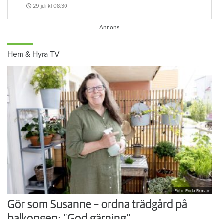
29 juli
kl 08:30
Hem & Hyra TV
Foto: Frida Ekman
Gör som Susanne – ordna trädgård på
balkongen: ”God gärning”