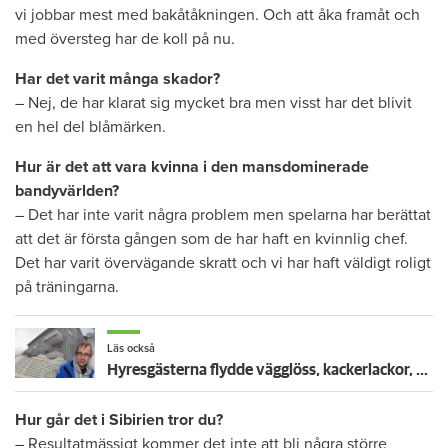
vi jobbar mest med bakåtåkningen. Och att åka framåt och
med översteg har de koll på nu.
Har det varit många skador?
– Nej, de har klarat sig mycket bra men visst har det blivit
en hel del blåmärken.
Hur är det att vara kvinna i den mansdominerade
bandyvärlden?
– Det har inte varit några problem men spelarna har berättat
att det är första gången som de har haft en kvinnlig chef.
Det har varit övervägande skratt och vi har haft väldigt roligt
på träningarna.
Läs också
Hyresgästerna flydde vägglöss, kackerlackor, kyla och mögel: "Vaknade av att det kröp på kroppen"
Hur går det i Sibirien tror du?
– Resultatmässigt kommer det inte att bli några större