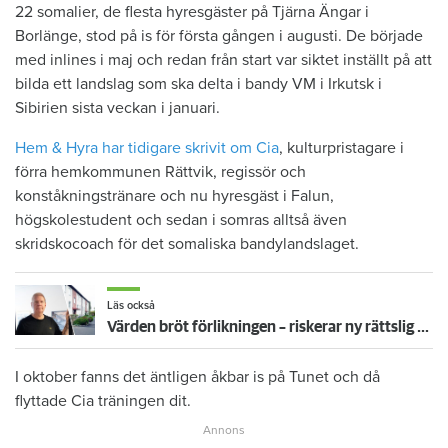
22 somalier, de flesta hyresgäster på Tjärna Ängar i
Borlänge, stod på is för första gången i augusti. De började
med inlines i maj och redan från start var siktet inställt på att
bilda ett landslag som ska delta i bandy VM i Irkutsk i
Sibirien sista veckan i januari.
Hem & Hyra har tidigare skrivit om Cia
, kulturpristagare i
förra hemkommunen Rättvik, regissör och
konståkningstränare och nu hyresgäst i Falun,
högskolestudent och sedan i somras alltså även
skridskocoach för det somaliska bandylandslaget.
Läs också
Värden bröt förlikningen – riskerar ny rättslig process och dubblerat vite
I oktober fanns det äntligen åkbar is på Tunet och då
flyttade Cia träningen dit.