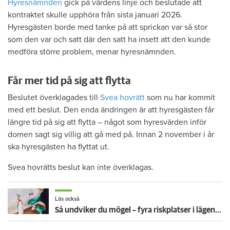
Hyresnämnden
gick på värdens linje och beslutade att
kontraktet skulle upphöra från sista januari 2026.
Hyresgästen borde med tanke på att sprickan var så stor
som den var och satt där den satt ha insett att den kunde
medföra större problem, menar hyresnämnden.
Får mer tid på sig att flytta
Beslutet överklagades till
Svea hovrätt
som nu har kommit
med ett beslut. Den enda ändringen är att hyresgästen får
längre tid på sig att flytta – något som hyresvärden inför
domen sagt sig villig att gå med på. Innan 2 november i år
ska hyresgästen ha flyttat ut.
Svea hovrätts beslut kan inte överklagas.
Läs också
Så undviker du mögel – fyra riskplatser i lägenheten: ”Måste städa bort”