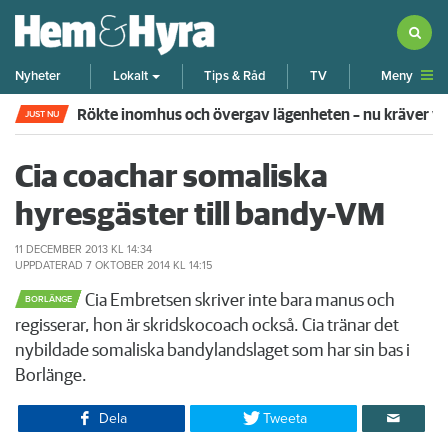
Meny
Nyheter
Lokalt
Tips & Råd
TV
Rökte inomhus och övergav lägenheten – nu kräver 
JUST NU
Cia coachar somaliska
hyresgäster till bandy-VM
11 DECEMBER 2013
KL 14:34
UPPDATERAD
7 OKTOBER 2014
KL 14:15
Cia Embretsen skriver inte bara manus och
BORLÄNGE
regisserar, hon är skridskocoach också. Cia tränar det
nybildade somaliska bandylandslaget som har sin bas i
Borlänge.
Dela
Tweeta