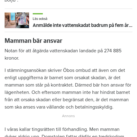
börja
”.
Läs också
Anmälde inte vattenskadat badrum på fem år – krävs på 125 000 kronor
Mamman bär ansvar
Notan för att åtgärda vattenskadan landade på 274 885
kronor.
I stämningsansökan skriver Öbos ombud att även om det
enligt uppgifterna är barnet som orsakat skadan, är det
mamman som står på kontraktet. Därmed bär hon ansvar för
lägenheten. Och eftersom mamman inte har hindrat barnet
från att orsaka skadan eller begränsat den, är det mamman
som ska anses vara vållande och betalningsskyldig.
I våras kallar tingsrätten till förhandling. Men mamman
dyker aldrig upp. Domstolen fattar därför en tredskodom.