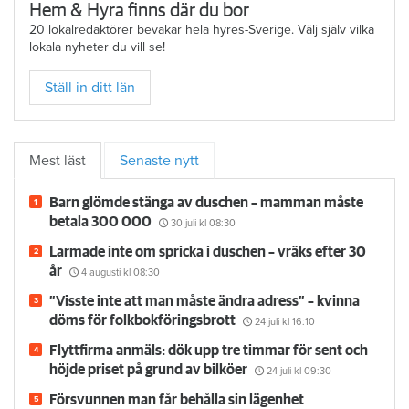
Hem & Hyra finns där du bor
20 lokalredaktörer bevakar hela hyres-Sverige. Välj själv vilka
lokala nyheter du vill se!
Ställ in ditt län
Mest läst
Senaste nytt
Barn glömde stänga av duschen – mamman måste
betala 300 000
30 juli
kl 08:30
Larmade inte om spricka i duschen – vräks efter 30
år
4 augusti
kl 08:30
”Visste inte att man måste ändra adress” – kvinna
döms för folkbokföringsbrott
24 juli
kl 16:10
Flyttfirma anmäls: dök upp tre timmar för sent och
höjde priset på grund av bilköer
24 juli
kl 09:30
Försvunnen man får behålla sin lägenhet