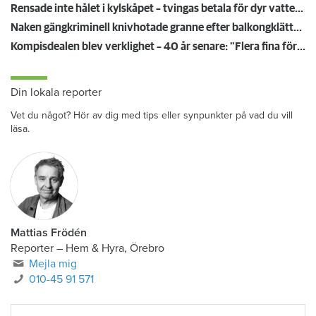
Rensade inte hålet i kylskåpet – tvingas betala för dyr vattenskada
Naken gängkriminell knivhotade granne efter balkongklättring
Kompisdealen blev verklighet – 40 år senare: "Flera fina fördelar med att dela bostad"
Din lokala reporter
Vet du något? Hör av dig med tips eller synpunkter på vad du vill
läsa.
Mattias Frödén
Reporter
–
Hem & Hyra, Örebro
Mejla mig
010-45 91 571