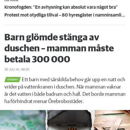
Läs också
Kronofogden: "En avhysning kan absolut vara något bra"
Protest mot otydliga tillval – 80 hyresgäster i namninsamling
Barn glömde stänga av
duschen – mamman måste
betala 300 000
30 JULI
KL 08:30
Ett barn med särskilda behov går upp en natt och
ÖREBRO
vrider på vattenkranen i duschen. När mamman vaknar
är det vatten i både badrum och hall. Det borde mamman
ha förhindrat menar Örebrobostäder.