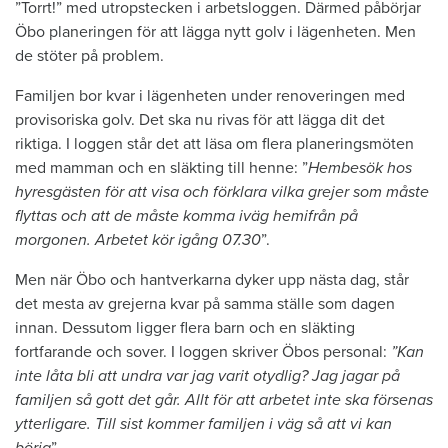
”Torrt!” med utropstecken i arbetsloggen. Därmed påbörjar
Öbo planeringen för att lägga nytt golv i lägenheten. Men
de stöter på problem.
Familjen bor kvar i lägenheten under renoveringen med
provisoriska golv. Det ska nu rivas för att lägga dit det
riktiga. I loggen står det att läsa om flera planeringsmöten
med mamman och en släkting till henne: ”
Hembesök hos
hyresgästen för att visa och förklara vilka grejer som måste
flyttas och att de måste komma iväg hemifrån på
morgonen. Arbetet kör igång 07.30
”.
Men när Öbo och hantverkarna dyker upp nästa dag, står
det mesta av grejerna kvar på samma ställe som dagen
innan. Dessutom ligger flera barn och en släkting
fortfarande och sover. I loggen skriver Öbos personal:
”Kan
inte låta bli att undra var jag varit otydlig? Jag jagar på
familjen så gott det går. Allt för att arbetet inte ska försenas
ytterligare. Till sist kommer familjen i väg så att vi kan