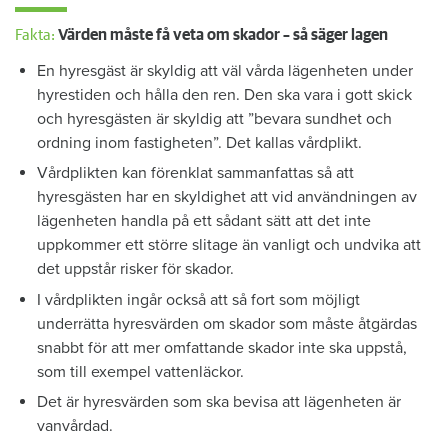
Fakta:
Värden måste få veta om skador – så säger lagen
En hyresgäst är skyldig att väl vårda lägenheten under
hyrestiden och hålla den ren. Den ska vara i gott skick
och hyresgästen är skyldig att ”bevara sundhet och
ordning inom fastigheten”. Det kallas vårdplikt.
Vårdplikten kan förenklat sammanfattas så att
hyresgästen har en skyldighet att vid användningen av
lägenheten handla på ett sådant sätt att det inte
uppkommer ett större slitage än vanligt och undvika att
det uppstår risker för skador.
I vårdplikten ingår också att så fort som möjligt
underrätta hyresvärden om skador som måste åtgärdas
snabbt för att mer omfattande skador inte ska uppstå,
som till exempel vattenläckor.
Det är hyresvärden som ska bevisa att lägenheten är
vanvårdad.