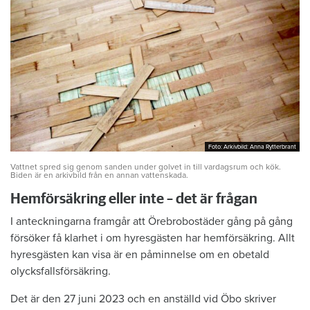
Foto: Arkivbild: Anna Rytterbrant
Foto: Arkivbild: Anna Rytterbrant
Vattnet spred sig genom sanden under golvet in till vardagsrum och kök.
Biden är en arkivbild från en annan vattenskada.
Hemförsäkring eller inte – det är frågan
I anteckningarna framgår att Örebrobostäder gång på gång
försöker få klarhet i om hyresgästen har hemförsäkring. Allt
hyresgästen kan visa är en påminnelse om en obetald
olycksfallsförsäkring.
Det är den 27 juni 2023 och en anställd vid Öbo skriver