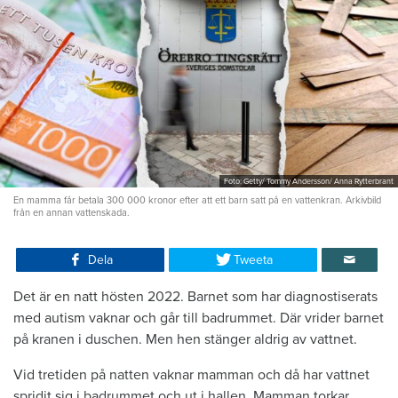
Foto: Getty/ Tommy Andersson/ Anna Rytterbrant
En mamma får betala 300 000 kronor efter att ett barn satt på en vattenkran. Arkivbild
från en annan vattenskada.
Dela
Tweeta
Det är en natt hösten 2022. Barnet som har diagnostiserats
med autism vaknar och går till badrummet. Där vrider barnet
på kranen i duschen. Men hen stänger aldrig av vattnet.
Vid tretiden på natten vaknar mamman och då har vattnet
spridit sig i badrummet och ut i hallen. Mamman torkar