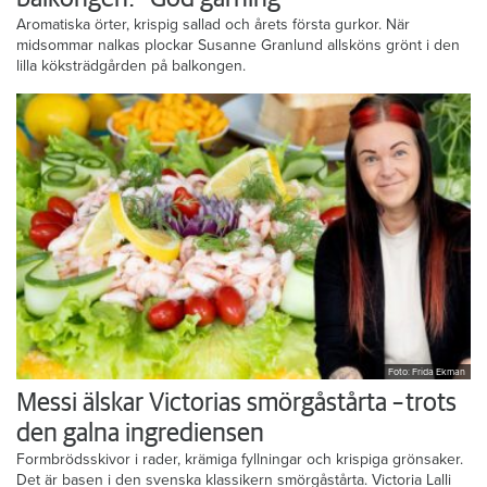
Aromatiska örter, krispig sallad och årets första gurkor. När
midsommar nalkas plockar Susanne Granlund allsköns grönt i den
lilla köksträdgården på balkongen.
Foto: Frida Ekman
Messi älskar Victorias smörgåstårta – trots
den galna ingrediensen
Formbrödsskivor i rader, krämiga fyllningar och krispiga grönsaker.
Det är basen i den svenska klassikern smörgåstårta. Victoria Lalli