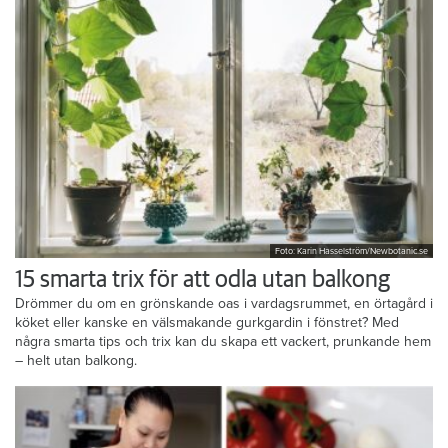
Foto: Karin Hasselström/Newbotanic.se
15 smarta trix för att odla utan balkong
Drömmer du om en grönskande oas i vardagsrummet, en örtagård i
köket eller kanske en välsmakande gurkgardin i fönstret? Med
några smarta tips och trix kan du skapa ett vackert, prunkande hem
– helt utan balkong.