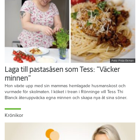
Foto: Frida Ekman
Laga till pastasåsen som Tess: ”Väcker
minnen”
Hon växte upp med sin mammas hemlagade husmanskost och
vurmade för skolmaten. I köket i trean i Rönninge vill Tess Thi
Blanck återuppväcka egna minnen och skapa nya åt sina söner.
Krönikor