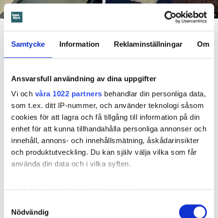
Foto: Hyresnämnden
En inspektion visade att vatten under en längre tid läckt in genom sprickor i väggen (de
röda markeringarna) och orsakat rötskador i syllen.
Samtycke
Information
Reklaminställningar
Om
Dela
Tweeta
Hyresgästen har bott i lägenheten i skånska Båstad sedan
Ansvarsfull användning av dina uppgifter
1995 men måste nu flytta sedan hans kontrakt prövats både
Vi och
våra 1022 partners
behandlar din personliga data,
i hyresnämnden och i hovrätten.
som t.ex. ditt IP-nummer, och använder teknologi såsom
cookies för att lagra och få tillgång till information på din
Skada upptäcktes av hantverkare
enhet för att kunna tillhandahålla personliga annonser och
innehåll, annons- och innehållsmätning, åskådarinsikter
Det var när hyresvärdens hantverkare skulle byta ett
och produktutveckling. Du kan själv välja vilka som får
duschmunstycke under hösten förra året som en spricka i
använda din data och i vilka syften.
plastmattan på väggen i duschen upptäcktes. Strax efter
detta lät värden ett företag göra en besiktning av
Med din tillåtelse skulle vi även vilja:
badrummet. Då upptäcktes att vatten läckt från den trasiga
Samla in information om din geografiska plats
Samtyckesval
svetsskarven under en längre tid och orsakat omfattande
Nödvändig
som kan ha en noggrannhet på upp till flera meter
vattenskador.