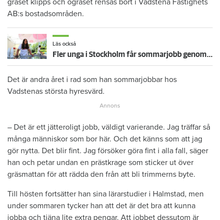
gräset klipps och ogräset rensas bort i Vadstena Fastighets
AB:s bostadsområden.
Läs också
Fler unga i Stockholm får sommarjobb genom kommunen – Yasmina säljer glass
Det är andra året i rad som han sommarjobbar hos
Vadstenas största hyresvärd.
– Det är ett jätteroligt jobb, väldigt varierande. Jag träffar så
många människor som bor här. Och det känns som att jag
gör nytta. Det blir fint. Jag försöker göra fint i alla fall, säger
han och petar undan en prästkrage som sticker ut över
gräsmattan för att rädda den från att bli trimmerns byte.
Till hösten fortsätter han sina lärarstudier i Halmstad, men
under sommaren tycker han att det är det bra att kunna
jobba och tjäna lite extra pengar. Att jobbet dessutom är