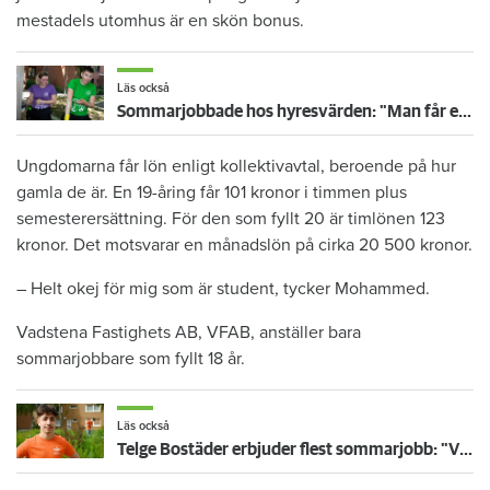
mestadels utomhus är en skön bonus.
Läs också
Sommarjobbade hos hyresvärden: "Man får en bild av vuxenlivet"
Ungdomarna får lön enligt kollektivavtal, beroende på hur
gamla de är. En 19-åring får 101 kronor i timmen plus
semesterersättning. För den som fyllt 20 är timlönen 123
kronor. Det motsvarar en månadslön på cirka 20 500 kronor.
– Helt okej för mig som är student, tycker Mohammed.
Vadstena Fastighets AB, VFAB, anställer bara
sommarjobbare som fyllt 18 år.
Läs också
Telge Bostäder erbjuder flest sommarjobb: "Vi vet att de här jobben är viktiga"