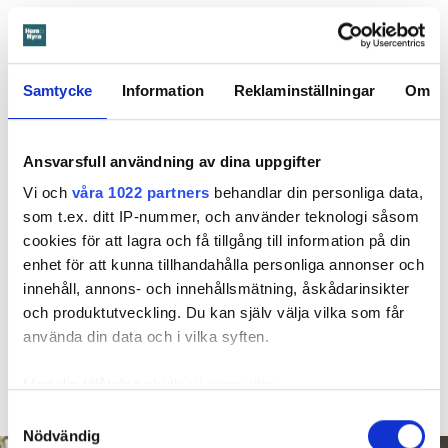
Läs också
600 kronor dyrare att bo efter vattenskada i Varberg
Anmälde inte vattenskadat badrum på fem år – krävs på 125 000 kronor
Samtycke
Information
Reklaminställningar
Om
Ansvarsskyddet – en viktig del i hemförsäkringen
Kompisdealen blev verklighet – 40 år senare: "Flera fina fördelar med att dela bostad"
Kvinna kapade lägenhet efter vräkningsbeslut – får betala 50 000
Ansvarsfull användning av dina uppgifter
Vi och
våra 1022 partners
behandlar din personliga data,
som t.ex. ditt IP-nummer, och använder teknologi såsom
Larmade inte om spricka i
cookies för att lagra och få tillgång till information på din
duschen – vräks efter 30 år
enhet för att kunna tillhandahålla personliga annonser och
innehåll, annons- och innehållsmätning, åskådarinsikter
4 AUGUSTI
KL 08:30
och produktutveckling. Du kan själv välja vilka som får
Hyresgästen larmade inte om en spricka i
BÅSTAD
använda din data och i vilka syften.
duschen som medförde en omfattande vattenskada. Nu
måste han lämna lägenheten efter drygt 30 år men får
Med din tillåtelse skulle vi även vilja:
längre tid på sig att flytta efter att domen överklagats.
Samla in information om din geografiska plats
Samtyckesval
Nödvändig
som kan ha en noggrannhet på upp till flera meter