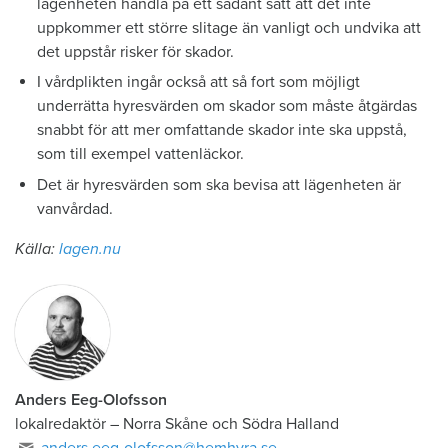
lägenheten handla på ett sådant sätt att det inte
uppkommer ett större slitage än vanligt och undvika att
det uppstår risker för skador.
I vårdplikten ingår också att så fort som möjligt
underrätta hyresvärden om skador som måste åtgärdas
snabbt för att mer omfattande skador inte ska uppstå,
som till exempel vattenläckor.
Det är hyresvärden som ska bevisa att lägenheten är
vanvårdad.
Källa:
lagen.nu
Anders Eeg-Olofsson
lokalredaktör
–
Norra Skåne och Södra Halland
anders.eeg-olofsson@hemhyra.se