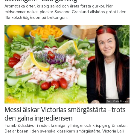
Aromatiska örter, krispig sallad och årets första gurkor. När
midsommar nalkas plockar Susanne Granlund allsköns grönt i den
lilla köksträdgården på balkongen.
Foto: Frida Ekman
Messi älskar Victorias smörgåstårta – trots
den galna ingrediensen
Formbrödsskivor i rader, krämiga fyllningar och krispiga grönsaker.
Det är basen i den svenska klassikern smörgåstårta. Victoria Lalli