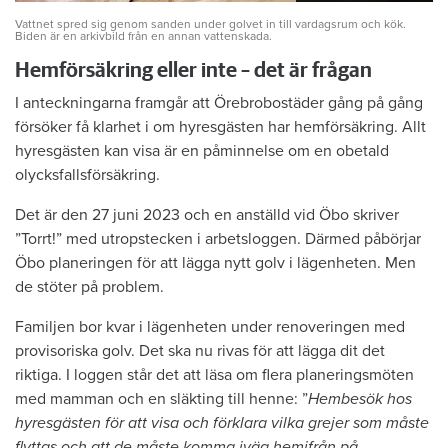
Vattnet spred sig genom sanden under golvet in till vardagsrum och kök.
Biden är en arkivbild från en annan vattenskada.
Hemförsäkring eller inte – det är frågan
I anteckningarna framgår att Örebrobostäder gång på gång
försöker få klarhet i om hyresgästen har hemförsäkring. Allt
hyresgästen kan visa är en påminnelse om en obetald
olycksfallsförsäkring.
Det är den 27 juni 2023 och en anställd vid Öbo skriver
”Torrt!” med utropstecken i arbetsloggen. Därmed påbörjar
Öbo planeringen för att lägga nytt golv i lägenheten. Men
de stöter på problem.
Familjen bor kvar i lägenheten under renoveringen med
provisoriska golv. Det ska nu rivas för att lägga dit det
riktiga. I loggen står det att läsa om flera planeringsmöten
med mamman och en släkting till henne: ”
Hembesök hos
hyresgästen för att visa och förklara vilka grejer som måste
flyttas och att de måste komma iväg hemifrån på