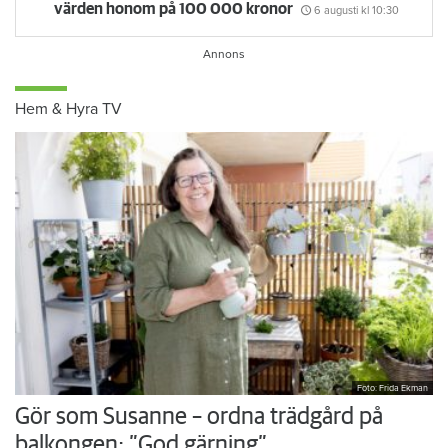
värden honom på 100 000 kronor
6 augusti
kl 10:30
Hem & Hyra TV
Foto: Frida Ekman
Gör som Susanne – ordna trädgård på
balkongen: ”God gärning”