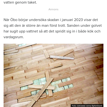
vatten genom taket.
När Öbo börjar undersöka skadan i januari 2023 visar det
sig att den är större än man först trott. Sanden under golvet
har sugit upp vattnet så att det spridit sig in i både kök och
vardagsrum.
Foto: Arkivbild: Anna Rytterbrant
Foto: Arkivbild: Anna Rytterbrant