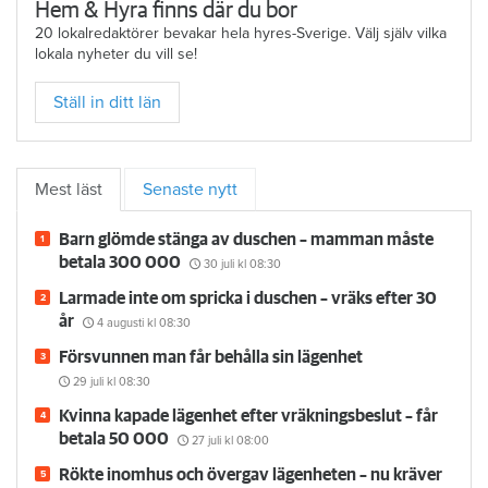
Hem & Hyra finns där du bor
20 lokalredaktörer bevakar hela hyres-Sverige. Välj själv vilka
lokala nyheter du vill se!
Ställ in ditt län
Mest läst
Senaste nytt
Barn glömde stänga av duschen – mamman måste
betala 300 000
30 juli
kl 08:30
Larmade inte om spricka i duschen – vräks efter 30
år
4 augusti
kl 08:30
Försvunnen man får behålla sin lägenhet
29 juli
kl 08:30
Kvinna kapade lägenhet efter vräkningsbeslut – får
betala 50 000
27 juli
kl 08:00
Rökte inomhus och övergav lägenheten – nu kräver