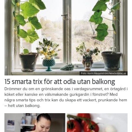
Foto: Karin Hasselström/Newbotanic.se
15 smarta trix för att odla utan balkong
Drömmer du om en grönskande oas i vardagsrummet, en örtagård i
köket eller kanske en välsmakande gurkgardin i fönstret? Med
några smarta tips och trix kan du skapa ett vackert, prunkande hem
– helt utan balkong.