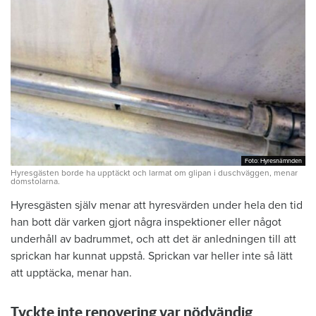
Foto: Hyresnämnden
Foto: Hyresnämnden
Hyresgästen borde ha upptäckt och larmat om glipan i duschväggen, menar
domstolarna.
Hyresgästen själv menar att hyresvärden under hela den tid
han bott där varken gjort några inspektioner eller något
underhåll av badrummet, och att det är anledningen till att
sprickan har kunnat uppstå. Sprickan var heller inte så lätt
att upptäcka, menar han.
Tyckte inte renovering var nödvändig