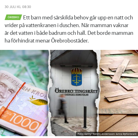
30 JULI
KL 08:30
Ett barn med särskilda behov går upp en natt och
ÖREBRO
vrider på vattenkranen i duschen. När mamman vaknar
är det vatten i både badrum och hall. Det borde mamman
ha förhindrat menar Örebrobostäder.
Foto: Getty/ Tommy Andersson/ Anna Rytterbrant