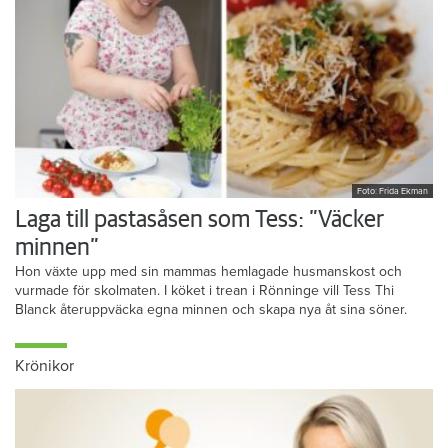
Foto: Frida Ekman
Laga till pastasåsen som Tess: ”Väcker
minnen”
Hon växte upp med sin mammas hemlagade husmanskost och
vurmade för skolmaten. I köket i trean i Rönninge vill Tess Thi
Blanck återuppväcka egna minnen och skapa nya åt sina söner.
Krönikor