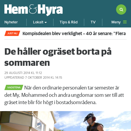
Meny
Nyheter
Lokalt
Tips & Råd
TV
Kompisdealen blev verklighet – 40 år senare: "Flera f
JUST NU
De håller ogräset borta på
sommaren
29 AUGUSTI 2014
KL 11:12
UPPDATERAD
7 OKTOBER 2014
KL 14:15
När den ordinarie personalen tar semester är
VADSTENA
det My, Mohammed och andra ungdomar som ser till att
gräset inte blir för högt i bostadsområdena.