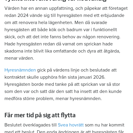
Värden har en annan uppfattning, och påpekar att företaget
redan 2024 vände sig till hyresgästen med ett erbjudande
om att renovera hela lägenheten. Men då svarade
hyresgästen att både kök och badrum var i funktionellt
skick, och att det inte fanns behov av någon renovering.
Hade hyresgästen redan då varnat om sprickan hade
skadorna inte blivit lika omfattande och dyra att åtgärda,
menar värden.
Hyresnämnden
gick på värdens linje och beslutade att
kontraktet skulle upphöra från sista januari 2026.
Hyresgästen borde med tanke på att sprickan var så stor
som den var och satt där den satt ha insett att den kunde
medföra större problem, menar hyresnämnden.
Får mer tid på sig att flytta
Beslutet överklagades till
Svea hovrätt
som nu har kommit
med ett beslut. Den enda ändringen är att hyresgästen får