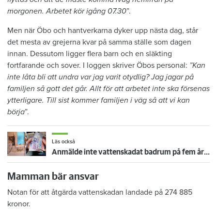
morgonen. Arbetet kör igång 07.30
”.
Men när Öbo och hantverkarna dyker upp nästa dag, står
det mesta av grejerna kvar på samma ställe som dagen
innan. Dessutom ligger flera barn och en släkting
fortfarande och sover. I loggen skriver Öbos personal:
”Kan
inte låta bli att undra var jag varit otydlig? Jag jagar på
familjen så gott det går. Allt för att arbetet inte ska försenas
ytterligare. Till sist kommer familjen i väg så att vi kan
börja
”.
Läs också
Anmälde inte vattenskadat badrum på fem år – krävs på 125 000 kronor
Mamman bär ansvar
Notan för att åtgärda vattenskadan landade på 274 885
kronor.