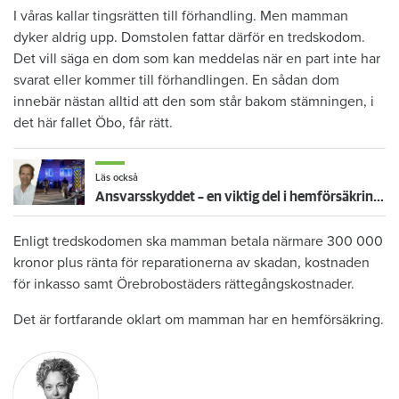
I våras kallar tingsrätten till förhandling. Men mamman
dyker aldrig upp. Domstolen fattar därför en tredskodom.
Det vill säga en dom som kan meddelas när en part inte har
svarat eller kommer till förhandlingen. En sådan dom
innebär nästan alltid att den som står bakom stämningen, i
det här fallet Öbo, får rätt.
Läs också
Ansvarsskyddet – en viktig del i hemförsäkringen
Enligt tredskodomen ska mamman betala närmare 300 000
kronor plus ränta för reparationerna av skadan, kostnaden
för inkasso samt Örebrobostäders rättegångskostnader.
Det är fortfarande oklart om mamman har en hemförsäkring.