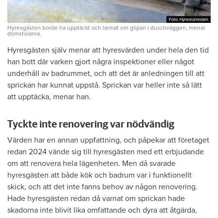
Foto: Hyresnämnden
Foto: Hyresnämnden
Hyresgästen borde ha upptäckt och larmat om glipan i duschväggen, menar
domstolarna.
Hyresgästen själv menar att hyresvärden under hela den tid
han bott där varken gjort några inspektioner eller något
underhåll av badrummet, och att det är anledningen till att
sprickan har kunnat uppstå. Sprickan var heller inte så lätt
att upptäcka, menar han.
Tyckte inte renovering var nödvändig
Värden har en annan uppfattning, och påpekar att företaget
redan 2024 vände sig till hyresgästen med ett erbjudande
om att renovera hela lägenheten. Men då svarade
hyresgästen att både kök och badrum var i funktionellt
skick, och att det inte fanns behov av någon renovering.
Hade hyresgästen redan då varnat om sprickan hade
skadorna inte blivit lika omfattande och dyra att åtgärda,