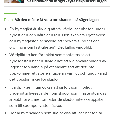
Så undviker du mögel – fyra riskplatser i lägenheten: ”Måste städa bort”
Fakta:
Värden måste få veta om skador – så säger lagen
En hyresgäst är skyldig att väl vårda lägenheten under
hyrestiden och hålla den ren. Den ska vara i gott skick
och hyresgästen är skyldig att ”bevara sundhet och
ordning inom fastigheten”. Det kallas vårdplikt.
Vårdplikten kan förenklat sammanfattas så att
hyresgästen har en skyldighet att vid användningen av
lägenheten handla på ett sådant sätt att det inte
uppkommer ett större slitage än vanligt och undvika att
det uppstår risker för skador.
I vårdplikten ingår också att så fort som möjligt
underrätta hyresvärden om skador som måste åtgärdas
snabbt för att mer omfattande skador inte ska uppstå,
som till exempel vattenläckor.
Det är hyresvärden som ska bevisa att lägenheten är