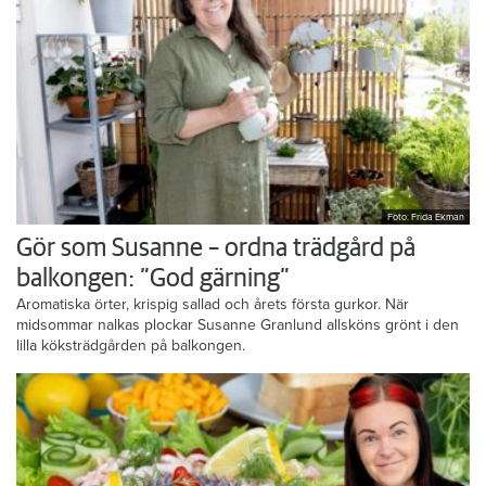
Foto: Frida Ekman
Gör som Susanne – ordna trädgård på
balkongen: ”God gärning”
Aromatiska örter, krispig sallad och årets första gurkor. När
midsommar nalkas plockar Susanne Granlund allsköns grönt i den
lilla köksträdgården på balkongen.