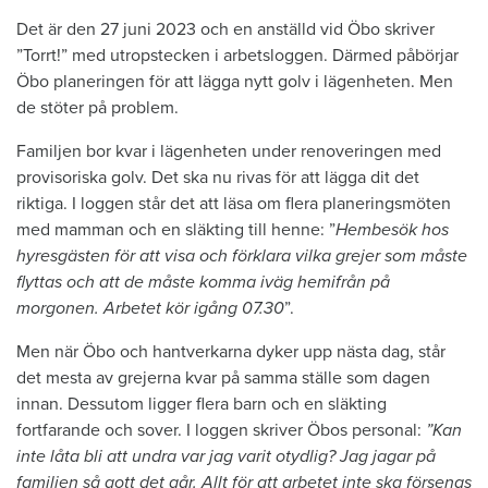
Det är den 27 juni 2023 och en anställd vid Öbo skriver
”Torrt!” med utropstecken i arbetsloggen. Därmed påbörjar
Öbo planeringen för att lägga nytt golv i lägenheten. Men
de stöter på problem.
Familjen bor kvar i lägenheten under renoveringen med
provisoriska golv. Det ska nu rivas för att lägga dit det
riktiga. I loggen står det att läsa om flera planeringsmöten
med mamman och en släkting till henne: ”
Hembesök hos
hyresgästen för att visa och förklara vilka grejer som måste
flyttas och att de måste komma iväg hemifrån på
morgonen. Arbetet kör igång 07.30
”.
Men när Öbo och hantverkarna dyker upp nästa dag, står
det mesta av grejerna kvar på samma ställe som dagen
innan. Dessutom ligger flera barn och en släkting
fortfarande och sover. I loggen skriver Öbos personal:
”Kan
inte låta bli att undra var jag varit otydlig? Jag jagar på
familjen så gott det går. Allt för att arbetet inte ska försenas