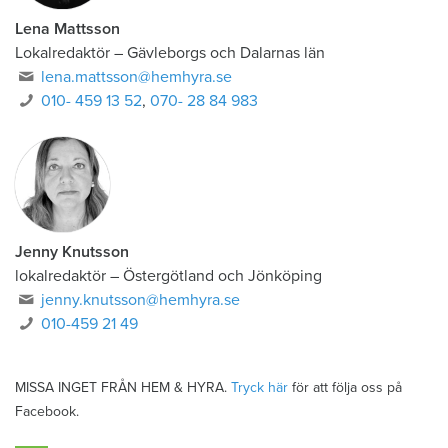
Lena Mattsson
Lokalredaktör
–
Gävleborgs och Dalarnas län
lena.mattsson@hemhyra.se
010- 459 13 52
,
070- 28 84 983
Jenny Knutsson
lokalredaktör
–
Östergötland och Jönköping
jenny.knutsson@hemhyra.se
010-459 21 49
MISSA INGET FRÅN HEM & HYRA.
Tryck här
för att följa oss på
Facebook.