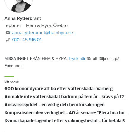
Anna Rytterbrant
reporter
–
Hem & Hyra, Örebro
anna.rytterbrant@hemhyra.se
010- 45 916 01
MISSA INGET FRÅN HEM & HYRA.
Tryck här
för att följa oss på
Facebook.
Läs också
600 kronor dyrare att bo efter vattenskada i Varberg
Anmälde inte vattenskadat badrum på fem år – krävs på 125 000 kronor
Ansvarsskyddet – en viktig del i hemförsäkringen
Kompisdealen blev verklighet – 40 år senare: "Flera fina fördelar med att dela bostad"
Kvinna kapade lägenhet efter vräkningsbeslut – får betala 50 000