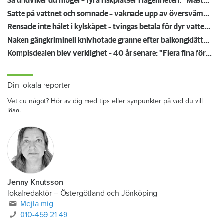
Så undviker du mögel – fyra riskplatser i lägenheten: ”Måste städa bort”
Satte på vattnet och somnade – vaknade upp av översvämning hos grannen
Rensade inte hålet i kylskåpet – tvingas betala för dyr vattenskada
Naken gängkriminell knivhotade granne efter balkongklättring
Kompisdealen blev verklighet – 40 år senare: "Flera fina fördelar med att dela bostad"
Din lokala reporter
Vet du något? Hör av dig med tips eller synpunkter på vad du vill
läsa.
Jenny Knutsson
lokalredaktör
–
Östergötland och Jönköping
Mejla mig
010-459 21 49