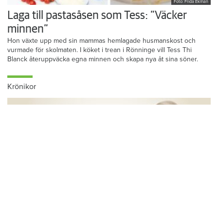
Foto: Frida Ekman
Laga till pastasåsen som Tess: ”Väcker
minnen”
Hon växte upp med sin mammas hemlagade husmanskost och
vurmade för skolmaten. I köket i trean i Rönninge vill Tess Thi
Blanck återuppväcka egna minnen och skapa nya åt sina söner.
Krönikor
Du läser:
Dunderbacken undantas från krav på tvångsförvaltning