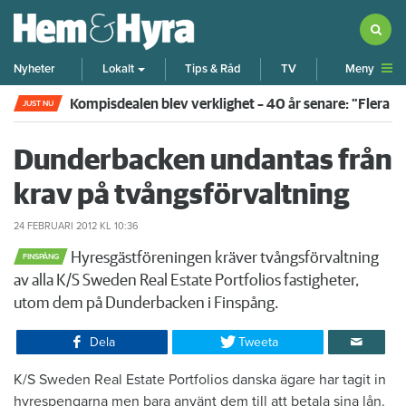
Meny
Nyheter
Lokalt
Tips & Råd
TV
Kompisdealen blev verklighet – 40 år senare: "Flera f
JUST NU
Dunderbacken undantas från
krav på tvångsförvaltning
24 FEBRUARI 2012
KL 10:36
Hyresgästföreningen kräver tvångsförvaltning
FINSPÅNG
av alla K/S Sweden Real Estate Portfolios fastigheter,
utom dem på Dunderbacken i Finspång.
Dela
Tweeta
K/S Sweden Real Estate Portfolios danska ägare har tagit in
hyrespengarna men bara använt dem till att betala sina lån.