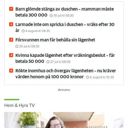
Barn glömde stänga av duschen – mamman måste
betala 300 000
30 juli
kl 08:30
Larmade inte om spricka i duschen – vräks efter 30
år
4 augusti
kl 08:30
Försvunnen man får behålla sin lägenhet
29 juli
kl 08:30
Kvinna kapade lägenhet efter vräkningsbeslut – får
betala 50 000
27 juli
kl 08:00
Rökte inomhus och övergav lägenheten – nu kräver
värden honom på 100 000 kronor
6 augusti
kl 10:30
Hem & Hyra TV