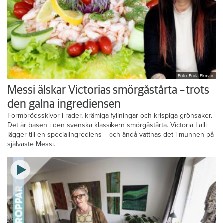
Foto: Frida Ekman
Messi älskar Victorias smörgåstårta – trots
den galna ingrediensen
Formbrödsskivor i rader, krämiga fyllningar och krispiga grönsaker.
Det är basen i den svenska klassikern smörgåstårta. Victoria Lalli
lägger till en specialingrediens – och ändå vattnas det i munnen på
självaste Messi.