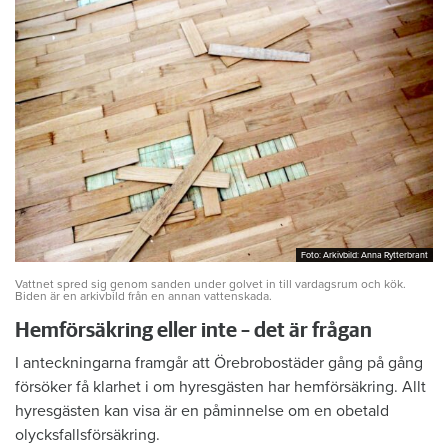
Foto: Arkivbild: Anna Rytterbrant
Foto: Arkivbild: Anna Rytterbrant
Vattnet spred sig genom sanden under golvet in till vardagsrum och kök.
Biden är en arkivbild från en annan vattenskada.
Hemförsäkring eller inte – det är frågan
I anteckningarna framgår att Örebrobostäder gång på gång
försöker få klarhet i om hyresgästen har hemförsäkring. Allt
hyresgästen kan visa är en påminnelse om en obetald
olycksfallsförsäkring.