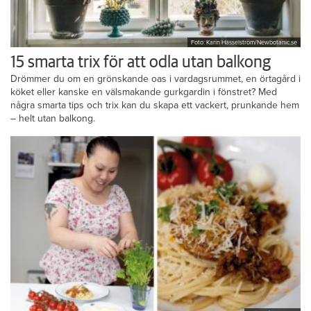
Foto: Karin Hasselström/Newbotanic.se
15 smarta trix för att odla utan balkong
Drömmer du om en grönskande oas i vardagsrummet, en örtagård i
köket eller kanske en välsmakande gurkgardin i fönstret? Med
några smarta tips och trix kan du skapa ett vackert, prunkande hem
– helt utan balkong.