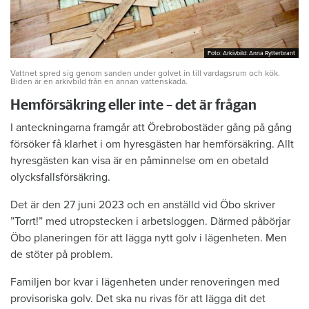
Foto: Arkivbild: Anna Rytterbrant
Foto: Arkivbild: Anna Rytterbrant
Vattnet spred sig genom sanden under golvet in till vardagsrum och kök.
Biden är en arkivbild från en annan vattenskada.
Hemförsäkring eller inte – det är frågan
I anteckningarna framgår att Örebrobostäder gång på gång
försöker få klarhet i om hyresgästen har hemförsäkring. Allt
hyresgästen kan visa är en påminnelse om en obetald
olycksfallsförsäkring.
Det är den 27 juni 2023 och en anställd vid Öbo skriver
”Torrt!” med utropstecken i arbetsloggen. Därmed påbörjar
Öbo planeringen för att lägga nytt golv i lägenheten. Men
de stöter på problem.
Familjen bor kvar i lägenheten under renoveringen med
provisoriska golv. Det ska nu rivas för att lägga dit det