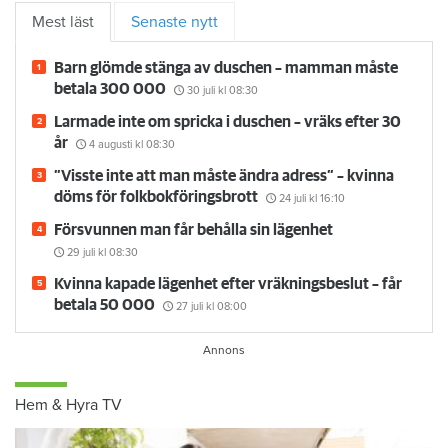
Mest läst
Senaste nytt
Barn glömde stänga av duschen – mamman måste
betala 300 000
30 juli
kl 08:30
Larmade inte om spricka i duschen – vräks efter 30
år
4 augusti
kl 08:30
”Visste inte att man måste ändra adress” – kvinna
döms för folkbokföringsbrott
24 juli
kl 16:10
Försvunnen man får behålla sin lägenhet
29 juli
kl 08:30
Kvinna kapade lägenhet efter vräkningsbeslut – får
betala 50 000
27 juli
kl 08:00
Hem & Hyra TV