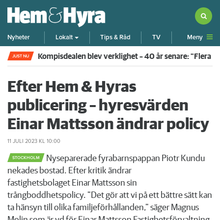
Meny
Nyheter
Lokalt
Tips & Råd
TV
Kompisdealen blev verklighet – 40 år senare: "Flera f
JUST NU
Efter Hem & Hyras
publicering – hyresvärden
Einar Mattsson ändrar policy
11 JULI 2023
KL 10:00
Nyseparerade fyrabarnspappan Piotr Kundu
STOCKHOLM
nekades bostad. Efter kritik ändrar
fastighetsbolaget Einar Mattsson sin
trångboddhetspolicy. "Det gör att vi på ett bättre sätt kan
ta hänsyn till olika familjeförhållanden," säger Magnus
Molin som är vd för Einar Mattsson Fastighetsförvaltning.