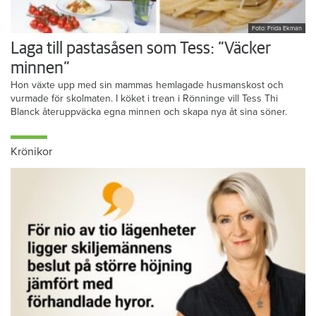
Foto: Frida Ekman
Laga till pastasåsen som Tess: ”Väcker
minnen”
Hon växte upp med sin mammas hemlagade husmanskost och
vurmade för skolmaten. I köket i trean i Rönninge vill Tess Thi
Blanck återuppväcka egna minnen och skapa nya åt sina söner.
Krönikor