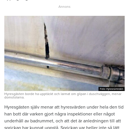
Foto: Hyresnämnden
Foto: Hyresnämnden
Hyresgästen borde ha upptäckt och larmat om glipan i duschväggen, menar
domstolarna.
Hyresgästen själv menar att hyresvärden under hela den tid
han bott där varken gjort några inspektioner eller något
underhåll av badrummet, och att det är anledningen till att
sprickan har kunnat uppstå. Sprickan var heller inte så lätt