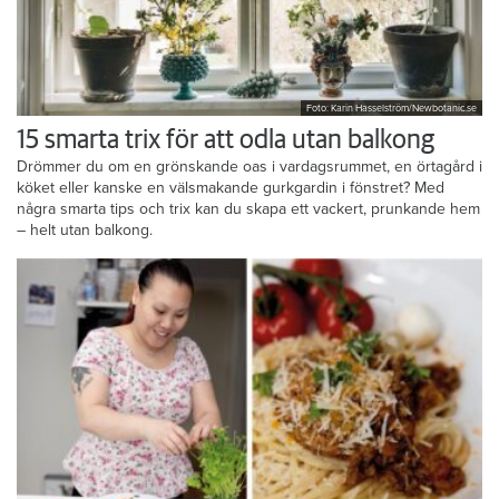
Foto: Karin Hasselström/Newbotanic.se
15 smarta trix för att odla utan balkong
Drömmer du om en grönskande oas i vardagsrummet, en örtagård i
köket eller kanske en välsmakande gurkgardin i fönstret? Med
några smarta tips och trix kan du skapa ett vackert, prunkande hem
– helt utan balkong.