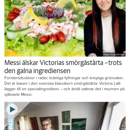
Foto: Frida Ekman
Messi älskar Victorias smörgåstårta – trots
den galna ingrediensen
Formbrödsskivor i rader, krämiga fyllningar och krispiga grönsaker.
Det är basen i den svenska klassikern smörgåstårta. Victoria Lalli
lägger till en specialingrediens – och ändå vattnas det i munnen på
självaste Messi.