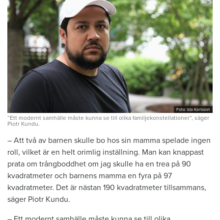
Foto: Ida Karlsson
”Ett modernt samhälle måste kunna se till olika familjekonstellationer”, säger
Piotr Kundu.
– Att två av barnen skulle bo hos sin mamma spelade ingen
roll, vilket är en helt orimlig inställning. Man kan knappast
prata om trångboddhet om jag skulle ha en trea på 90
kvadratmeter och barnens mamma en fyra på 97
kvadratmeter. Det är nästan 190 kvadratmeter tillsammans,
säger Piotr Kundu.
– Ett modernt samhälle måste kunna se till olika