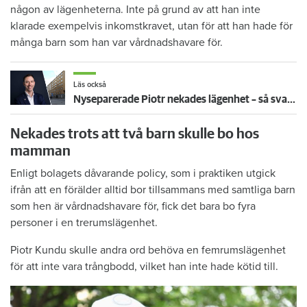
någon av lägenheterna. Inte på grund av att han inte
klarade exempelvis inkomstkravet, utan för att han hade för
många barn som han var vårdnadshavare för.
Läs också
Nyseparerade Piotr nekades lägenhet – så svarar Einar Mattssons vd
Nekades trots att två barn skulle bo hos
mamman
Enligt bolagets dåvarande policy, som i praktiken utgick
ifrån att en förälder alltid bor tillsammans med samtliga barn
som hen är vårdnadshavare för, fick det bara bo fyra
personer i en trerumslägenhet.
Piotr Kundu skulle andra ord behöva en femrumslägenhet
för att inte vara trångbodd, vilket han inte hade kötid till.