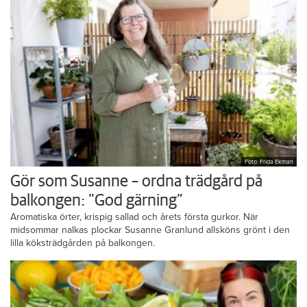
Foto: Frida Ekman
Gör som Susanne – ordna trädgård på
balkongen: ”God gärning”
Aromatiska örter, krispig sallad och årets första gurkor. När
midsommar nalkas plockar Susanne Granlund allsköns grönt i den
lilla köksträdgården på balkongen.