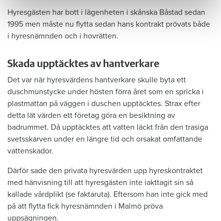
Hyresgästen har bott i lägenheten i skånska Båstad sedan
1995 men måste nu flytta sedan hans kontrakt prövats både
i hyresnämnden och i hovrätten.
Skada upptäcktes av hantverkare
Det var när hyresvärdens hantverkare skulle byta ett
duschmunstycke under hösten förra året som en spricka i
plastmattan på väggen i duschen upptäcktes. Strax efter
detta lät värden ett företag göra en besiktning av
badrummet. Då upptäcktes att vatten läckt från den trasiga
svetsskarven under en längre tid och orsakat omfattande
vattenskador.
Därför sade den privata hyresvärden upp hyreskontraktet
med hänvisning till att hyresgästen inte iakttagit sin så
kallade vårdplikt (se faktaruta). Eftersom han inte gick med
på att flytta fick hyresnämnden i Malmö pröva
uppsägningen.