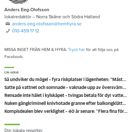
Anders Eeg-Olofsson
lokalredaktör
–
Norra Skåne och Södra Halland
anders.eeg-olofsson@hemhyra.se
010-459 17 12
MISSA INGET FRÅN HEM & HYRA.
Tryck här
för att följa oss på
Facebook.
Läs också
Så undviker du mögel – fyra riskplatser i lägenheten: ”Måste städa bort”
Satte på vattnet och somnade – vaknade upp av översvämning hos grannen
Rensade inte hålet i kylskåpet – tvingas betala för dyr vattenskada
Naken gängkriminell knivhotade granne efter balkongklättring
Kompisdealen blev verklighet – 40 år senare: "Flera fina fördelar med att dela bostad"
Din lokala reporter