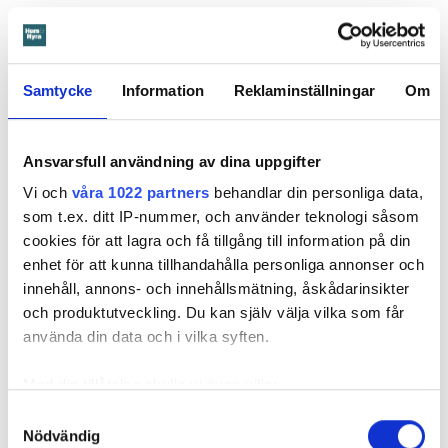
MISSA INGET FRÅN HEM & HYRA.
Tryck här
för att följa oss på
Facebook.
Samtycke
Information
Reklaminställningar
Om
Läs också
600 kronor dyrare att bo efter vattenskada i Varberg
Anmälde inte vattenskadat badrum på fem år – krävs på 125 000 kronor
Ansvarsfull användning av dina uppgifter
Ansvarsskyddet – en viktig del i hemförsäkringen
Vi och
våra 1022 partners
behandlar din personliga data,
Kompisdealen blev verklighet – 40 år senare: "Flera fina fördelar med att dela bostad"
som t.ex. ditt IP-nummer, och använder teknologi såsom
Kvinna kapade lägenhet efter vräkningsbeslut – får betala 50 000
cookies för att lagra och få tillgång till information på din
enhet för att kunna tillhandahålla personliga annonser och
innehåll, annons- och innehållsmätning, åskådarinsikter
Larmade inte om spricka i
och produktutveckling. Du kan själv välja vilka som får
använda din data och i vilka syften.
duschen – vräks efter 30 år
4 AUGUSTI
KL 08:30
Med din tillåtelse skulle vi även vilja:
Samla in information om din geografiska plats
Hyresgästen larmade inte om en spricka i
Samtyckesval
BÅSTAD
Nödvändig
som kan ha en noggrannhet på upp till flera meter
duschen som medförde en omfattande vattenskada. Nu