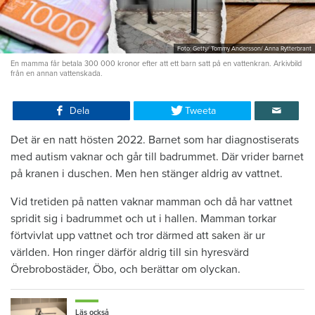
Foto: Getty/ Tommy Andersson/ Anna Rytterbrant
En mamma får betala 300 000 kronor efter att ett barn satt på en vattenkran. Arkivbild
från en annan vattenskada.
Dela
Tweeta
Det är en natt hösten 2022. Barnet som har diagnostiserats
med autism vaknar och går till badrummet. Där vrider barnet
på kranen i duschen. Men hen stänger aldrig av vattnet.
Vid tretiden på natten vaknar mamman och då har vattnet
spridit sig i badrummet och ut i hallen. Mamman torkar
förtvivlat upp vattnet och tror därmed att saken är ur
världen. Hon ringer därför aldrig till sin hyresvärd
Örebrobostäder, Öbo, och berättar om olyckan.
Läs också