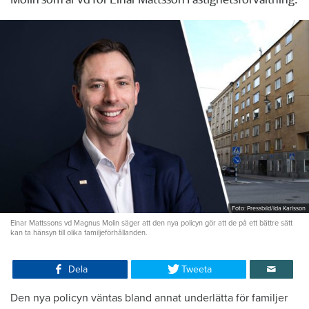
Foto: Pressbild/Ida Karlsson
Einar Mattssons vd Magnus Molin säger att den nya policyn gör att de på ett bättre sätt
kan ta hänsyn till olika familjeförhållanden.
Dela
Tweeta
Den nya policyn väntas bland annat underlätta för familjer