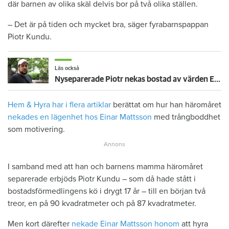
där barnen av olika skäl delvis bor på två olika ställen.
– Det är på tiden och mycket bra, säger fyrabarnspappan
Piotr Kundu.
Läs också
Nyseparerade Piotr nekas bostad av värden Einar Mattsson – för att han har barn
Hem & Hyra har i flera artiklar
berättat om hur han häromåret
nekades en lägenhet hos Einar Mattsson
med trångboddhet
som motivering.
I samband med att han och barnens mamma häromåret
separerade erbjöds Piotr Kundu – som då hade stått i
bostadsförmedlingens kö i drygt 17 år – till en början två
treor, en på 90 kvadratmeter och på 87 kvadratmeter.
Men kort därefter
nekade Einar Mattsson honom
att hyra