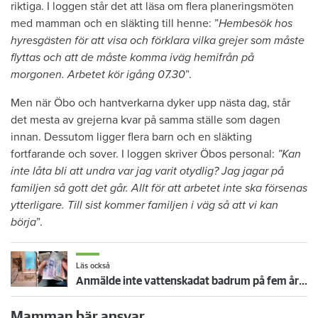
riktiga. I loggen står det att läsa om flera planeringsmöten
med mamman och en släkting till henne: ”
Hembesök hos
hyresgästen för att visa och förklara vilka grejer som måste
flyttas och att de måste komma iväg hemifrån på
morgonen. Arbetet kör igång 07.30
”.
Men när Öbo och hantverkarna dyker upp nästa dag, står
det mesta av grejerna kvar på samma ställe som dagen
innan. Dessutom ligger flera barn och en släkting
fortfarande och sover. I loggen skriver Öbos personal:
”Kan
inte låta bli att undra var jag varit otydlig? Jag jagar på
familjen så gott det går. Allt för att arbetet inte ska försenas
ytterligare. Till sist kommer familjen i väg så att vi kan
börja
”.
Läs också
Anmälde inte vattenskadat badrum på fem år – krävs på 125 000 kronor
Mamman bär ansvar